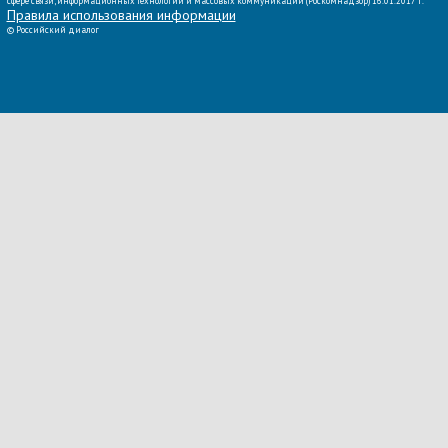
сфере связи, информационных технологий и массовых коммуникаций (Роскомнадзор) 16.01.2017 г.
Правила использования информации
©
Российский диалог