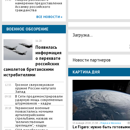
намерении предоставления
Ассанжу российского
гражданства
ВСЕ НОВОСТИ »
ВОЕННОЕ ОБОЗРЕНИЕ
Загрузка...
16:28
Появилась
информация
о перехвате
Новости партнеров
российских
самолетов британскими
КАРТИНА ДНЯ
истребителями
Грозное сверхзвуковое
12:35
оружие России напугало
Запад
В Сети продемонстрировали
09:58
ударную мощь современных
штурмовиков – кадры
Украинские военные
20:18
похвастались ночными
артиллерийскими
стрельбами, назвав их
"величественным
15 января 2018, 15:38 —
Наука и техника
зрелищем", - кадры
Le Figaro: нужно быть готовыми
США перебросили к