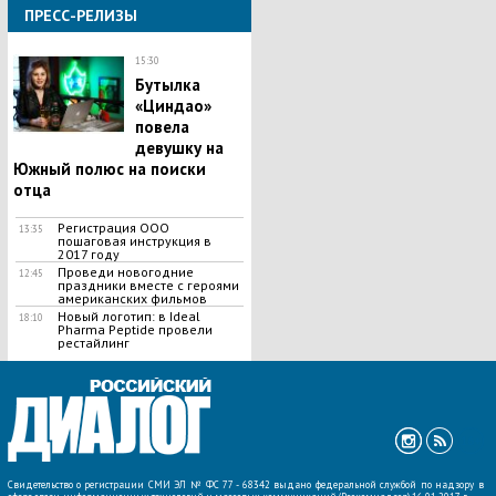
ПРЕСС-РЕЛИЗЫ
15:30
Бутылка
«Циндао»
повела
девушку на
Южный полюс на поиски
отца
Регистрация ООО
13:35
пошаговая инструкция в
2017 году
Проведи новогодние
12:45
праздники вместе с героями
американских фильмов
Новый логотип: в Ideal
18:10
Pharma Peptide провели
рестайлинг
ВСЕ НОВОСТИ »
Свидетельство о регистрации СМИ ЭЛ № ФС 77 - 68342 выдано федеральной службой по надзору в