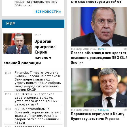
кто спас некоторых детей от
пациента умирать прямо у
больницы
напавшего психа
ВСЕ НОВОСТИ »
МИР
16:02
Эрдоган
пригрозил
15 января 2018, 14:06 —
Россия
Сирии
Лавров объяснил, в чем кроется
началом
опасность размещения ПВО США
военной операции
Японии
Financial Times: отсутствие
15:14
Китая и России на встрече в
Ванкувере ставит под
угрозу попытки США собрать
международную коалицию
против КНДР
В США женщина утопила
13:59
своего жениха в лодке,
устав от его извращенных
секс-фантазий
В США автомобиль на
00:40
15 января 2018, 13:33 —
Украина
большой скорости вылетел с
Порошенко верит, что в Крыму
трассы и "приземлился" на
будет звучать гимн Украины
втором этаже поликлиники –
кадры
Аббас потребовал