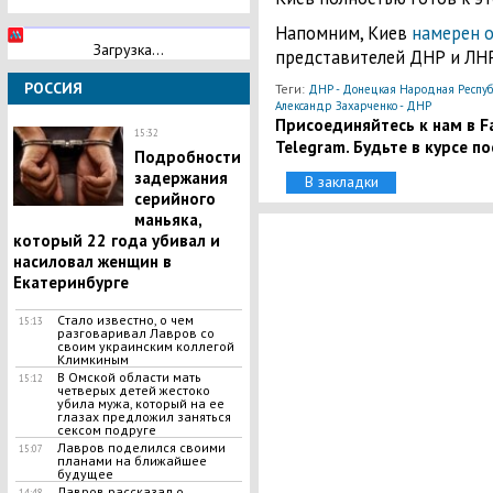
Напомним, Киев
намерен 
Загрузка...
представителей ДНР и ЛНР
РОССИЯ
Теги:
ДНР - Донецкая Народная Респуб
Александр Захарченко - ДНР
Присоединяйтесь к нам в Fa
15:32
Telegram. Будьте в курсе п
Подробности
задержания
В закладки
серийного
маньяка,
который 22 года убивал и
насиловал женщин в
Екатеринбурге
Cтало известно, о чем
15:13
разговаривал Лавров со
своим украинским коллегой
Климкиным
В Омской области мать
15:12
четверых детей жестоко
убила мужа, который на ее
глазах предложил заняться
сексом подруге
Лавров поделился своими
15:07
планами на ближайшее
будущее
Лавров рассказал о
14:48