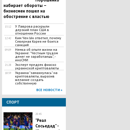
набирает обороты –
бизнесмен пошел на
обострение с властью
У Лаврова раскрыли
15:12
дерзкий план США в
отношении России
Ким Чен Ын ответил, почему
12:42
Северная Корея не боится
санкций
Немка об опыте жизни на
09:09
Украине: "Честным трудом
денег не заработаешь", -
иноСМИ
Эксперт предрек фиаско
21:28
украинской криптовалюты
Украина "замахнулась" на
18:59
криптовалюты, выразив
желание создать
собственную
ВСЕ НОВОСТИ »
СПОРТ
20:45
"Реал
Сосьедад" -