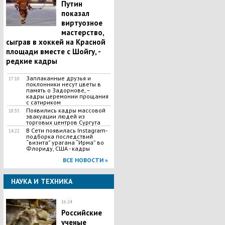
Путин
показал
виртуозное
мастерство,
сыграв в хоккей на Красной
площади вместе с Шойгу, -
редкие кадры
Заплаканные друзья и
17:10
поклонники несут цветы в
память о Задорнове, –
кадры церемонии прощания
с сатириком
Появились кадры массовой
18:35
эвакуации людей из
торговых центров Сургута
В Сети появилась Іnstagram-
14:22
подборка последствий
“визита” урагана “Ирма” во
Флориду, США - кадры
ВСЕ НОВОСТИ »
НАУКА И ТЕХНИКА
16:24
Российские
ученые