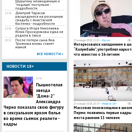
Шурыгину неожиданным и
"подлым" поступком -
подробности
Дмитрий Тарасов
12:28
расщедрился на роскошную
свадьбу с Анастасией
Костенко - подробности
​Супруга Игоря Николаева
22:36
Юлия Проскурякова едва не
родила в такси
​После потери сына Яна
20:52
15 января 2018, 11:01 —
Россия
Троянова вновь станет
Интересовался нападением в шк
мамой
“Колумбайн”, употреблял наркот
ВСЕ НОВОСТИ »
что известно о 16-летнем
организаторе резни в школе в
Перми Льве Биджакове
НОВОСТИ 18+
15:51
Пышнотелая
звезда
"Дома-2"
Александра
15 января 2018, 10:19 —
Новости 18+
Черно показала свою фигуру
Массовая поножовщина в школе
в сексуальном ярком белье
Перми: появились первые кадры 
места ранения 11 человек
во время съемок реалити -
кадры