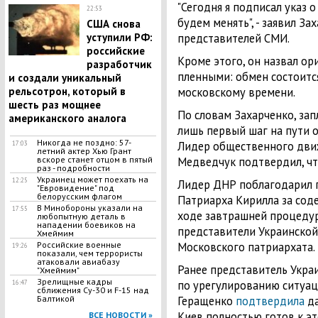
"Сегодня я подписал указ 
22:53
будем менять", - заявил За
США снова
уступили РФ:
представителей СМИ.
российские
Кроме этого, он назвал о
разработчик
пленными: обмен состоится 
и создали уникальный
рельсотрон, который в
московскому времени.
шесть раз мощнее
По словам Захарченко, зап
американского аналога
лишь первый шаг на пути о
Никогда не поздно: 57-
Лидер общественного движ
17:03
летний актер Хью Грант
вскоре станет отцом в пятый
Медведчук подтвердил, чт
раз - подробности
Украинец может поехать на
12:25
Лидер ДНР поблагодарил г
"Евровидение" под
белорусским флагом
Патриарха Кирилла за соде
В Минобороны указали на
17:55
ходе завтрашней процедур
любопытную деталь в
нападении боевиков на
представители Украинской
Хмеймим
Российские военные
Московского патриархата.
19:26
показали, чем террористы
атаковали авиабазу
Ранее представитель Укра
"Хмеймим"
Зрелищные кадры
по урегулированию ситуац
16:47
сближения Су-30 и F-15 над
Балтикой
Геращенко
подтвердила
да
Киев полностью готов к э
ВСЕ НОВОСТИ »