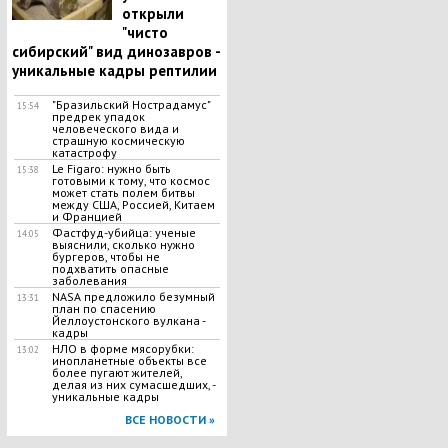
открыли
"чисто
сибирский" вид динозавров -
уникальные кадры рептилии
"Бразильский Нострадамус"
15:54
предрек упадок
человеческого вида и
страшную космическую
катастрофу
Le Figaro: нужно быть
15:38
готовыми к тому, что космос
может стать полем битвы
между США, Россией, Китаем
и Францией
Фастфуд-убийца: ученые
14:05
выяснили, сколько нужно
бургеров, чтобы не
подхватить опасные
заболевания
NASA предложило безумный
13:31
план по спасению
Йеллоустонского вулкана -
кадры
НЛО в форме мясорубки:
13:02
инопланетные объекты все
более пугают жителей,
делая из них сумасшедших, -
уникальные кадры
ВСЕ НОВОСТИ »