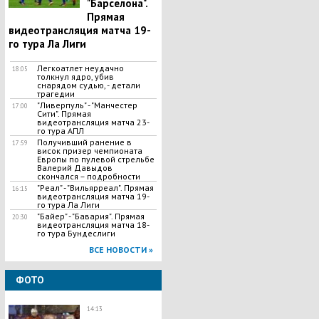
"Барселона".
Прямая
видеотрансляция матча 19-
го тура Ла Лиги
Легкоатлет неудачно
18:05
толкнул ядро, убив
снарядом судью, - детали
трагедии
"Ливерпуль" - "Манчестер
17:00
Сити". Прямая
видеотрансляция матча 23-
го тура АПЛ
Получивший ранение в
17:59
висок призер чемпионата
Европы по пулевой стрельбе
Валерий Давыдов
скончался – подробности
"Реал" - "Вильярреал". Прямая
16:15
видеотрансляция матча 19-
го тура Ла Лиги
"Байер" - "Бавария". Прямая
20:30
видеотрансляция матча 18-
го тура Бундеслиги
ВСЕ НОВОСТИ »
ФОТО
14:13