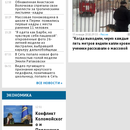
Обнаженная Анастасия
12:58
Волочкова спрятала свои
прелести за тропическими
листьями - кадры
Массовая поножовщина в
10:19
школе в Перми: появились
первые кадры с места
ранения 11 человек
"Я одета как Барби, но
15:28
15 января 2018, 09:55 —
Россия
чувствую себя пацанкой":
"Когда выходили, через каждые
откровенные фото 26-
летней модели из
пять метров видели капли крови",
Австралии, выбравшей
ученики рассказали о массовой
карьеру дальнобойщицы
поножовщине в школе в Перми.
В Сеть попало новое фото
07:55
полностью голой модели
Кадры
Эмили Ратаковски
Видео пугающего
06:51
признания иркутского
педофила, похитившего
школьницу, попало в Сеть
ВСЕ НОВОСТИ »
ЭКОНОМИКА
12:51
Конфликт
Коломойског
о и
Порошенко