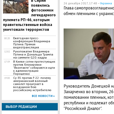
В Сирии
26 декабря 2017, 17:48 —
Украина
появились
Глава самопровозглашенно
фотоснимки
обмен пленными с украинс
легендарного
пулемета РП-46, которым
правительственные войска
уничтожали террористов
Ежегодная пресс-
00:20
конференция Владимира
Путина. Прямая
видеотрансляция
Рукопожатие Владимира
12:02
Путина и Дональда Трампа
на саммите G20: кадры
В Киеве сотни протестующих
17:59
против блокировки
"Вконтакте" собираются идти
к администрации
Порошенко
Су-35 против F-22: почему
19:00
американский военный
самолет проиграет в
Руководитель Донецкой н
воздушном бою
российскому истребителю
Захарченко во вторник, 26
ВСЕ НОВОСТИ »
помиловании пленных, кот
республики и подлежат об
ВЫБОР РЕДАКЦИИ
"Российский Диалог".