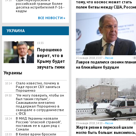
19:10
тому, что космос может стать
российской границе более
полем битвы между США, Россие
десятка истребителей F-16 -
кадры
Китаем и Францией
ВСЕ НОВОСТИ »
УКРАИНА
13:33
Порошенко
верит, что в
15 января 2018, 15:07 —
Россия
Крыму будет
Лавров поделился своими плана
звучать гимн
на ближайшее будущее
Украины
Стало известно, почему в
10:14
Раде просят СБУ заняться
Порошенко
"Не могу поверить, чтобы он
09:30
был таким глупым", -
Саакашвили внезапно
поддержал Порошенко в
скандале о сотрудничестве
с ФСБ
В МИД Украины назвали
18:24
Россию "опасной страной",
15 января 2018, 14:10 —
Россия
поставив ее в один ряд с
Жертв резни в пермской школе
Сомали
могло быть больше: выяснилось,
В Киеве врачи бросили
13:53