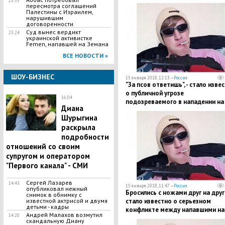
23:55
пересмотра соглашений
Палестины с Израилем,
нарушившим
договоренности
Суд вынес вердикт
23:24
украинской активистке
Femen, напавшей на Земана
ВСЕ НОВОСТИ »
ШОУ-БИЗНЕС
15 января 2018, 12:13 —
Россия
"За псов ответишь", - стало изве
о публичной угрозе
16:04
подозреваемого в нападении на
Диана
школу в Перми Биджакова
Шурыгина
раскрыла
подробности
отношений со своим
супругом и оператором
"Первого канала" - СМИ
Сергей Лазарев
14:43
15 января 2018, 11:47 —
Россия
опубликовал нежный
Бросились с ножами друг на друг
снимок в обнимку с
известной актрисой и двумя
стало известно о серьезном
детьми - кадры
конфликте между напавшими на
Андрей Малахов возмутил
14:20
учеников школы № 127 в Перми
скандальную Диану