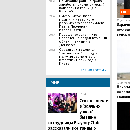
На Украине раньше срока
10:30
заработал биометрический
контроль на границе с
Россией
сюж
СМИ: в Киеве нагло
09:34
похитили известного
27 декабря 
российского программиста
Израил
Павла Лернера -
послед
подробности
войск и
Порошенко заявил, что
20:54
надеется на результативный
обмен пленными в
Донбассе
Саакашвили одержал
18:15
"тактическую" победу и
получил возможность
встретить Новый год в
Киеве
ВСЕ НОВОСТИ »
МИР
27 декабря 
Начальн
на сам
11:24
коалици
Секс втроем и
хребет
в "заячьих
ушках":
бывшие
сотрудницы Playboy Club
рассказали все тайны о