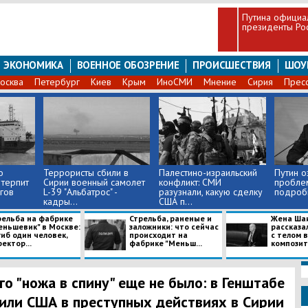
Путина официа
президенты Ро
ЭКОНОМИКА
ВОЕННОЕ ОБОЗРЕНИЕ
ПРОИСШЕСТВИЯ
ШОУ
осква
Петербург
Киев
Крым
ИноСМИ
Мнение
Сирия
Прес
о
Террористы сбили в
Палестино-израильский
Путин о
 терпит
Сирии военный самолет
конфликт: СМИ
проблем
гов
L-39 "Альбатрос" -
разузнали, какую сделку
подроб
кадры...
США п...
рельба на фабрике
Стрельба, раненые и
Жена Ша
еньшевик" в Москве:
заложники: что сейчас
рассказа
иб один человек,
происходит на
с телом 
ектор...
фабрике "Меньш...
компози
го "ножа в спину" еще не было: в Генштабе
или США в преступных действиях в Сирии