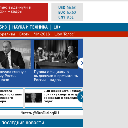
льно выдвинули в
USD
56.68
ссии – кадры
EUR
63.60
CNY
8.31
БИЗ
НАУКА И ТЕХНИКА
18+
с-релизы
Блоги
ЧМ-2018
Шоу "Голос"
звучил главную
Путина официально
Скончался легендарный
у России –
выдвинули в президенты
композитор Владимир
ности
России – кадры
Шаинский, 9 лет назад
п...
инского
Сын Шаинского назвал
Стало известно
ла, что станет
причину смерти отца,
новом ранге М
великого
рассказав о последних
Захаровой
тора
годах ...
Читать @RusDialogRU
ПОСЛЕДНИЕ НОВОСТИ