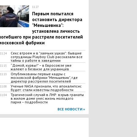
11:27
Первым попытался
остановить директора
"Меньшевика":
установлена личность
погибшего при расстреле посетителей
московской фабрики
Секс втроем и в "заячьих ушках": бывшие
11:24
сотрудницы Playboy Club рассказали все
тайны о работе в заведении
“Домой, курвы!” – в Евросоюзе уже
11:15
жалеют о безвизе для украинцев
Опубликованы первые кадры с
11:13
московской фабрики "Меньшевик", где
директор расстрелял посетителей
Ученые NASA признали, что апокалипсис
11:08
будет: стали известны подробности
​Трагический случай в ЛНР: взрыв гранаты
11:04
в жилом доме унес жизнь молодого
парня – подробности
ВСЕ НОВОСТИ »