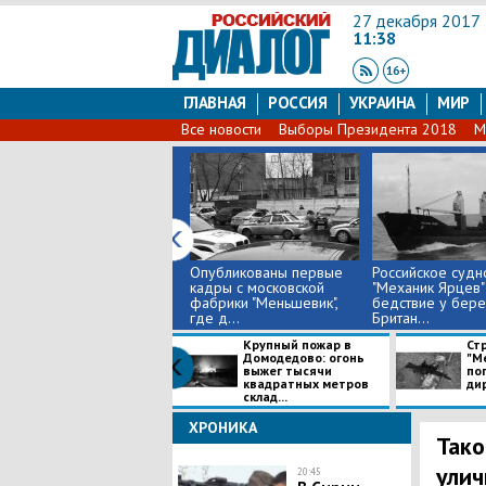
27 декабря 2017
11:38
ГЛАВНАЯ
РОССИЯ
УКРАИНА
МИР
Все новости
Выборы Президента 2018
М
Опубликованы первые
Российское судн
кадры с московской
"Механик Ярцев"
фабрики "Меньшевик",
бедствие у бере
где д...
Британ...
Крупный пожар в
Ст
Домодедово: огонь
"М
выжег тысячи
пог
квадратных метров
дир
склад...
ХРОНИКА
Тако
улич
20:45