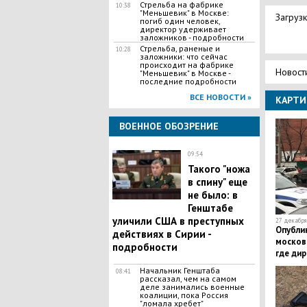
Стрельба на фабрике
10:38
"Меньшевик" в Москве:
Загрузк
погиб один человек,
директор удерживает
заложников - подробности
Стрельба, раненые и
10:28
заложники: что сейчас
происходит на фабрике
Новост
"Меньшевик" в Москве -
последние подробности
ВСЕ НОВОСТИ »
КАРТИ
ВОЕННОЕ ОБОЗРЕНИЕ
09:54
Такого "ножа
в спину" еще
не было: в
Генштабе
уличили США в преступных
27 декабря 
Опубли
действиях в Сирии -
москов
подробности
где дир
посети
Начальник Генштаба
08:41
рассказал, чем на самом
деле занимались военные
коалиции, пока Россия
"ломала хребет"