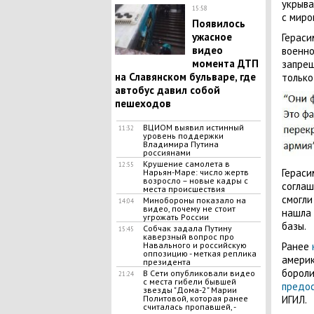
укрыва
15:58
с миро
Появилось
ужасное
Гераси
видео
военно
момента ДТП
запрещ
на Славянском бульваре, где
только
автобус давил собой
пешеходов
ВЦИОМ выявил истинный
11:32
уровень поддержки
Владимира Путина
россиянами
Крушение самолета в
12:55
Гераси
Нарьян-Маре: число жертв
возросло – новые кадры с
соглаш
места происшествия
смогли
Минобороны показало на
14:04
видео, почему не стоит
нашла 
угрожать России
базы.
Собчак задала Путину
15:45
каверзный вопрос про
Навального и российскую
Ранее
оппозицию - меткая реплика
америк
президента
бороли
В Сети опубликовали видео
21:24
с места гибели бывшей
предос
звезды "Дома-2" Марии
Политовой, которая ранее
ИГИЛ.
считалась пропавшей, -