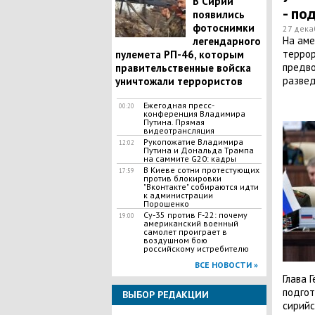
В Сирии
- по
появились
фотоснимки
27 дека
​На ам
легендарного
террор
пулемета РП-46, которым
предво
правительственные войска
развед
уничтожали террористов
Ежегодная пресс-
00:20
конференция Владимира
Путина. Прямая
видеотрансляция
Рукопожатие Владимира
12:02
Путина и Дональда Трампа
на саммите G20: кадры
В Киеве сотни протестующих
17:59
против блокировки
"Вконтакте" собираются идти
к администрации
Порошенко
Су-35 против F-22: почему
19:00
американский военный
самолет проиграет в
воздушном бою
российскому истребителю
ВСЕ НОВОСТИ »
Глава 
подгот
ВЫБОР РЕДАКЦИИ
сирийс