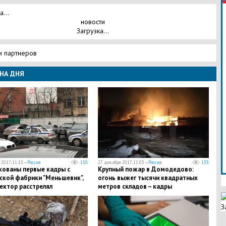
а...
новости
Загрузка...
и партнеров
НА ДНЯ
2017, 11:13 —
Россия
150
27 декабря 2017, 11:03 —
Россия
135
кованы первые кадры с
Крупный пожар в Домодедово:
ской фабрики "Меньшевик",
огонь выжег тысячи квадратных
ектор расстрелял
метров складов – кадры
телей
З