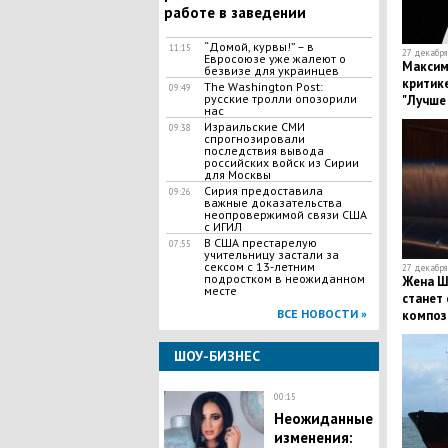
работе в заведении
“Домой, курвы!” – в
11:15
27 декабря 
Евросоюзе уже жалеют о
Максим
безвизе для украинцев
критик
The Washington Post:
09:49
русские тролли опозорили
"Лучше 
нас
Израильские СМИ
09:38
спрогнозировали
последствия вывода
российских войск из Сирии
для Москвы
​Сирия предоставила
09:26
важные доказательства
неопровержимой связи США
с ИГИЛ
В США престарелую
07:55
учительницу застали за
сексом с 13-летним
27 декабря 
подростком в неожиданном
Жена Ша
месте
станет 
ВСЕ НОВОСТИ »
композ
ШОУ-БИЗНЕС
00:15
Неожиданные
изменения: