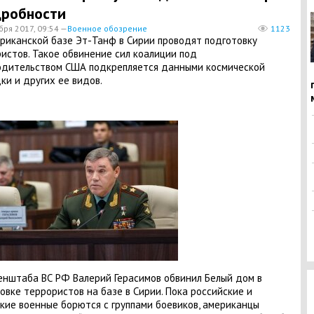
дробности
бря 2017, 09:54 —
Военное обозрение
1123
ериканской базе Эт-Танф в Сирии проводят подготовку
истов. Такое обвинение сил коалиции под
дительством США подкрепляется данными космической
ки и других ее видов.
Генштаба ВС РФ Валерий Герасимов обвинил Белый дом в
овке террористов на базе в Сирии. Пока российские и
кие военные борются с группами боевиков, американцы