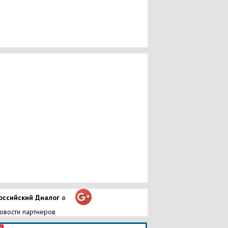
оссийский Диалог
в
овости партнеров