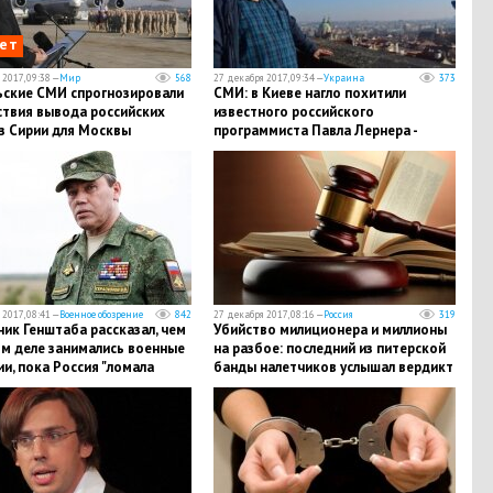
ет
2017, 09:38 —
Мир
568
27 декабря 2017, 09:34 —
Украина
373
ьские СМИ спрогнозировали
СМИ: в Киеве нагло похитили
ствия вывода российских
известного российского
з Сирии для Москвы
программиста Павла Лернера -
подробности
2017, 08:41 —
Военное обозрение
842
27 декабря 2017, 08:16 —
Россия
319
ик Генштаба рассказал, чем
Убийство милиционера и миллионы
ом деле занимались военные
на разбое: последний из питерской
и, пока Россия "ломала
банды налетчиков услышал вердикт
" террористам