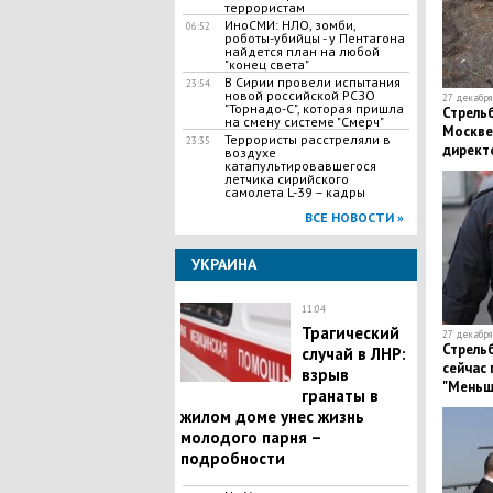
террористам
ИноСМИ: НЛО, зомби,
06:52
роботы-убийцы - у Пентагона
найдется план на любой
"конец света"
В Сирии провели испытания
23:54
новой российской РСЗО
27 декабря 
"Торнадо-С", которая пришла
Стрель
на смену системе "Смерч"
Москве:
Террористы расстреляли в
23:35
директ
воздухе
катапультировавшегося
подроб
летчика сирийского
самолета L-39 – кадры
ВСЕ НОВОСТИ »
УКРАИНА
11:04
​Трагический
27 декабря 
Стрельб
случай в ЛНР:
сейчас
взрыв
"Меньше
гранаты в
подроб
жилом доме унес жизнь
молодого парня –
подробности