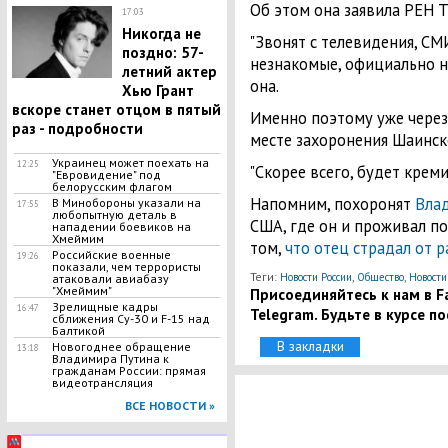
Об этом она заявила РЕН Т
17:03
Никогда не
"Звонят с телевидения, СМ
поздно: 57-
незнакомые, официально ни
летний актер
она.
Хью Грант
вскоре станет отцом в пятый
Именно поэтому уже через
раз - подробности
месте захоронения Шаинск
Украинец может поехать на
12:25
"Скорее всего, будет креми
"Евровидение" под
белорусским флагом
Напомним, похоронят
Влад
В Минобороны указали на
17:55
любопытную деталь в
США, где он и проживал по
нападении боевиков на
Хмеймим
том,
что отец страдал от р
Российские военные
19:26
показали, чем террористы
Теги:
,
,
Новости России
Общество
Новости
атаковали авиабазу
"Хмеймим"
Присоединяйтесь к нам в Fa
Зрелищные кадры
16:47
Telegram. Будьте в курсе п
сближения Су-30 и F-15 над
Балтикой
В закладки
Новогоднее обращение
13:18
Владимира Путина к
гражданам России: прямая
видеотрансляция
ВСЕ НОВОСТИ »