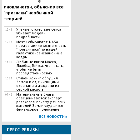
е
инопланетян, объяснив все
"признаки" необычной
теорией
Ученые: отсутствие секса
12:45
убивает людей -
подробности
Мечты сбываются: NASA
12:03
предоставило возможность
"прогуляться" по нашей
галактике - сенсационные
кадры
Любимые книги Маска,
11:08
Джобса, Гейтса: что читать,
чтобы не быть
посредственностью
Стивен Хокинг обрушил
10:33
Землю в ад с кипящими
океанами и дождями из
серной кислоты
Материальные блага
07:42
обесцениваются: эксперт
рассказал, почему у многих
жителей Земли ухудшится
финансовое положение
ВСЕ НОВОСТИ »
ПРЕСС-РЕЛИЗЫ