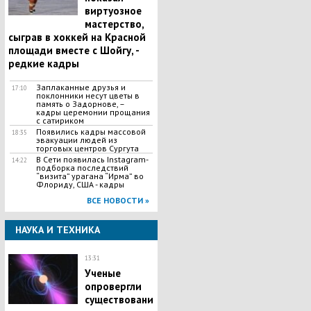
виртуозное
мастерство,
сыграв в хоккей на Красной
площади вместе с Шойгу, -
редкие кадры
Заплаканные друзья и
17:10
поклонники несут цветы в
память о Задорнове, –
кадры церемонии прощания
с сатириком
Появились кадры массовой
18:35
эвакуации людей из
торговых центров Сургута
В Сети появилась Іnstagram-
14:22
подборка последствий
“визита” урагана “Ирма” во
Флориду, США - кадры
ВСЕ НОВОСТИ »
НАУКА И ТЕХНИКА
13:31
Ученые
опровергли
существовани