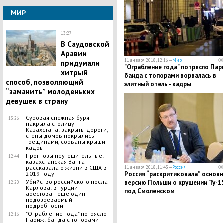
МИР
13:27
​В Саудовской
Аравии
11 января 2018, 12:16 —
Мир
придумали
"Ограбление года" потрясло Пар
хитрый
банда с топорами ворвалась в
способ, позволяющий
элитный отель - кадры
“заманить” молоденьких
девушек в страну
Суровая снежная буря
13:26
накрыла столицу
Казахстана: закрыты дороги,
стены домов покрылись
трещинами, сорваны крыши -
кадры
​Прогнозы неутешительные:
12:44
казахстанская Ванга
рассказала о жизни в США в
11 января 2018, 11:43 —
Россия
2019 году
​Россия “раскритиковала” основ
Убийство российского посла
версию Польши о крушении Ту-1
12:20
Карлова: в Турции
под Смоленском
арестован еще один
подозреваемый -
подробности
"Ограбление года" потрясло
12:16
Париж: банда с топорами