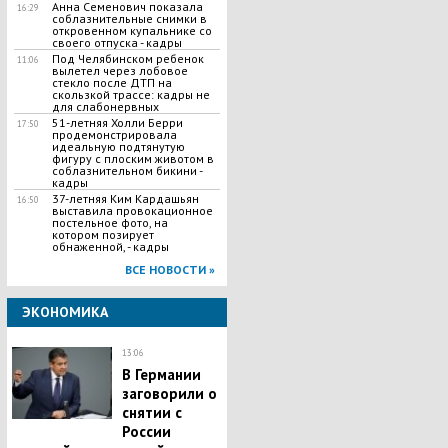
Анна Семенович показала
16:29
соблазнительные снимки в
откровенном купальнике со
своего отпуска - кадры
Под Челябинском ребенок
11:06
вылетел через лобовое
стекло после ДТП на
скользкой трассе: кадры не
для слабонервных
51-летняя Холли Берри
17:50
продемонстрировала
идеальную подтянутую
фигуру с плоским животом в
соблазнительном бикини -
кадры
37-летняя Ким Кардашьян
16:50
выставила провокационное
постельное фото, на
котором позирует
обнаженной, - кадры
ВСЕ НОВОСТИ »
ЭКОНОМИКА
13:06
В Германии
заговорили о
снятии с
России