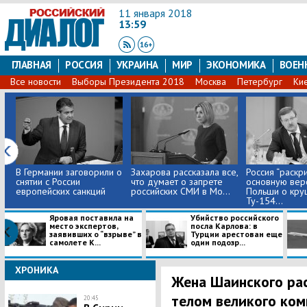
11 января 2018
13:59
ГЛАВНАЯ
РОССИЯ
УКРАИНА
МИР
ЭКОНОМИКА
ВОЕН
Все новости
Выборы Президента 2018
Москва
Петербург
Ки
В Германии заговорили о
Захарова рассказала все,
​Россия “раскр
снятии с России
что думает о запрете
основную вер
европейских санкций
российских СМИ в Мо...
Польши о кру
Ту-154...
Яровая поставила на
Убийство российского
место экспертов,
посла Карлова: в
заявивших о “взрыве” в
Турции арестован еще
самолете К...
один подозр...
ХРОНИКА
Жена Шаинского расс
телом великого ком
20:45