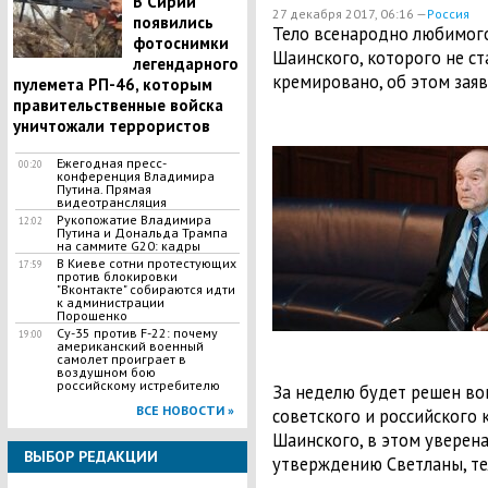
В Сирии
27 декабря 2017, 06:16 —
Россия
появились
Тело всенародно любимог
фотоснимки
Шаинского, которого не ст
легендарного
кремировано, об этом заяв
пулемета РП-46, которым
правительственные войска
уничтожали террористов
Ежегодная пресс-
00:20
конференция Владимира
Путина. Прямая
видеотрансляция
Рукопожатие Владимира
12:02
Путина и Дональда Трампа
на саммите G20: кадры
В Киеве сотни протестующих
17:59
против блокировки
"Вконтакте" собираются идти
к администрации
Порошенко
Су-35 против F-22: почему
19:00
американский военный
самолет проиграет в
воздушном бою
российскому истребителю
За неделю будет решен во
ВСЕ НОВОСТИ »
советского и российского
Шаинского, в этом уверена 
ВЫБОР РЕДАКЦИИ
утверждению Светланы, те