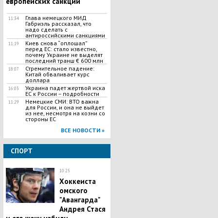
европейских санкций
Глава немецкого МИД
11:34
Габриэль рассказал, что
надо сделать с
антироссийскими санкциями
Киев снова “оплошал”
11:19
перед ЕС: стало известно,
почему Украине не выделят
последний транш € 600 млн
Стремительное падение:
18:07
Китай обваливает курс
доллара
Украина падет жертвой иска
16:03
ЕС к России – подробности
Немецкие СМИ: ВТО важна
11:29
для России, и она не выйдет
из нее, несмотря на козни со
стороны ЕС
ВСЕ НОВОСТИ »
СПОРТ
10:25
Хоккеиста
омского
"Авангарда"
Андрея Стася