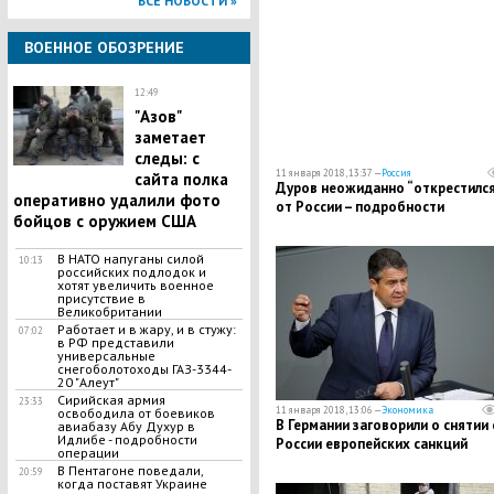
ВСЕ НОВОСТИ »
ВОЕННОЕ ОБОЗРЕНИЕ
12:49
"Азов"
заметает
следы: с
11 января 2018, 13:37 —
Россия
сайта полка
Дуров неожиданно “открестился
оперативно удалили фото
от России – подробности
бойцов с оружием США
В НАТО напуганы силой
10:13
российских подлодок и
хотят увеличить военное
присутствие в
Великобритании
Работает и в жару, и в стужу:
07:02
в РФ представили
универсальные
снегоболотоходы ГАЗ-3344-
20 "Алеут"
Сирийская армия
23:33
11 января 2018, 13:06 —
Экономика
освободила от боевиков
В Германии заговорили о снятии 
авиабазу Абу Духур в
Идлибе - подробности
России европейских санкций
операции
В Пентагоне поведали,
20:59
когда поставят Украине