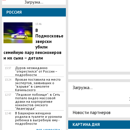
Загрузка...
РОССИЯ
13:46
В
Подмосковье
зверски
убили
семейную пару пенсионеров
и их сына – детали
Дуров неожиданно
13:37
“открестился” от России –
подробности
Яровая поставила на место
13:24
экспертов, заявивших о
“взрыве” в самолете
Загрузка...
Качиньского
"Ледовое побоище": в Сеть
12:57
попало видео массовой
драки на корпоративе
хоккеистов омского
"Авангарда"
Новости партнеров
В Башкирии женщина
12:48
родила в туалете и уронила
ребенка в выгребную яму -
подробности
КАРТИНА ДНЯ