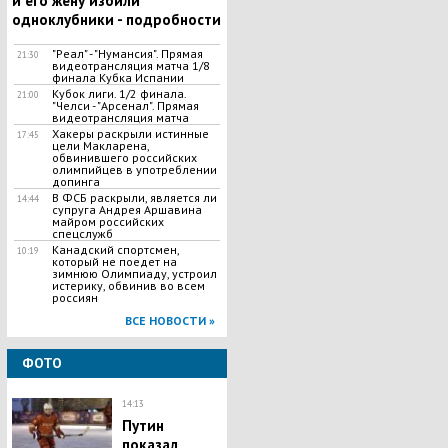
и его жену избили
одноклубники - подробности
"Реал" - "Нумансия". Прямая
21:30
видеотрансляция матча 1/8
финала Кубка Испании
Кубок лиги. 1/2 финала.
21:00
"Челси - "Арсенал". Прямая
видеотрансляция матча
Хакеры раскрыли истинные
17:45
цели Макларена,
обвинившего российских
олимпийцев в употреблении
допинга
В ФСБ раскрыли, является ли
14:44
супруга Андрея Аршавина
майром российских
спецслужб
​Канадский спортсмен,
10:19
который не поедет на
зимнюю Олимпиаду, устроил
истерику, обвинив во всем
россиян
ВСЕ НОВОСТИ »
ФОТО
14:13
Путин
показал