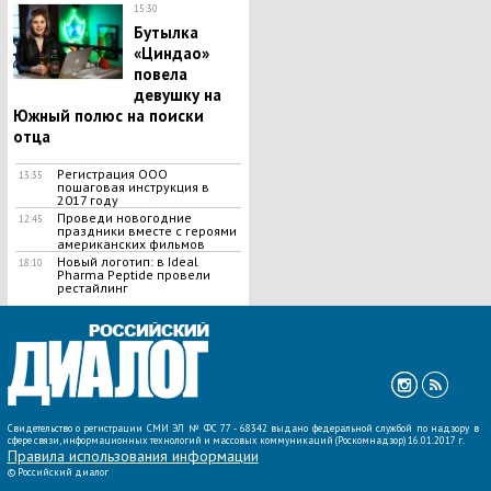
15:30
Бутылка
«Циндао»
повела
девушку на
Южный полюс на поиски
отца
Регистрация ООО
13:35
пошаговая инструкция в
2017 году
Проведи новогодние
12:45
праздники вместе с героями
американских фильмов
Новый логотип: в Ideal
18:10
Pharma Peptide провели
рестайлинг
ВСЕ НОВОСТИ »
Свидетельство о регистрации СМИ ЭЛ № ФС 77 - 68342 выдано федеральной службой по надзору в
сфере связи, информационных технологий и массовых коммуникаций (Роскомнадзор) 16.01.2017 г.
Правила использования информации
©
Российский диалог