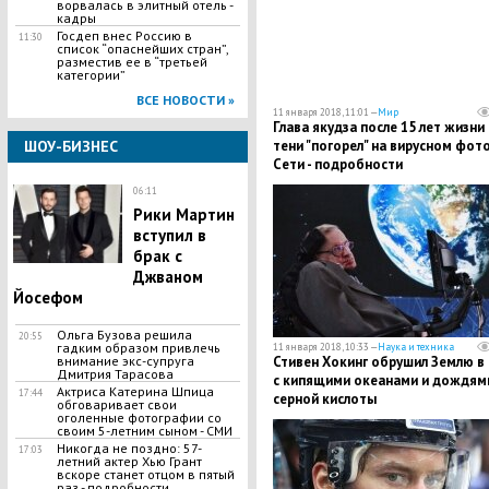
ворвалась в элитный отель -
кадры
​Госдеп внес Россию в
11:30
список “опаснейших стран”,
разместив ее в “третьей
категории”
ВСЕ НОВОСТИ »
11 января 2018, 11:01 —
Мир
Глава якудза после 15 лет жизни 
ШОУ-БИЗНЕС
тени "погорел" на вирусном фото
Сети - подробности
06:11
Рики Мартин
вступил в
брак с
Джваном
Йосефом
​Ольга Бузова решила
20:55
гадким образом привлечь
11 января 2018, 10:33 —
Наука и техника
внимание экс-супруга
Стивен Хокинг обрушил Землю в
Дмитрия Тарасова
с кипящими океанами и дождями
Актриса Катерина Шпица
17:44
серной кислоты
обговаривает свои
оголенные фотографии со
своим 5-летним сыном - СМИ
Никогда не поздно: 57-
17:03
летний актер Хью Грант
вскоре станет отцом в пятый
раз - подробности