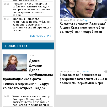
Пенелопа Крус покорила
16:53
соблазнительным нарядом
на премьере нового сезона
популярного сериала -
кадры
Виктория Лопырева
16:23
11 января 2018, 10:25 —
Спорт
извинилась перед публикой
Хоккеиста омского "Авангарда"
за порнографический
контент на своей странице -
Андрея Стася и его жену избили
кадры
одноклубники - подробности
ВСЕ НОВОСТИ »
НОВОСТИ 18+
15:45
Дочка
Джонни
Деппа
11 января 2018, 10:07 —
Россия
опубликовала
В посольстве России жестко
провокационное фото
раскритиковали действия США и
пообещали "зеркальные меры"
топлес в окружении подруг
со своего отдыха - кадры
Хакеры взломали страницу
14:58
Виктории Лопыревой,
разместив там развратные
порнографические ролики