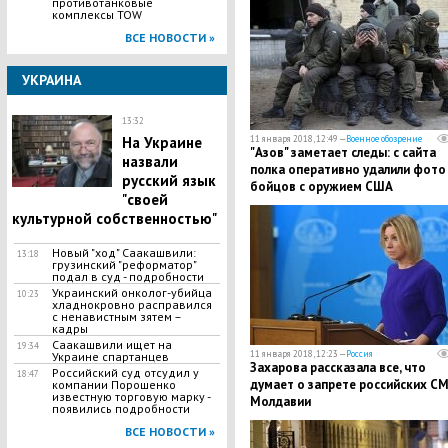
противотанковые
комплексы TOW
ВСЕ НОВОСТИ »
УКРАИНА
13:32
На Украине
11 января 2018, 12:49 —
Военное обозрение
"Азов" заметает следы: с сайта
назвали
полка оперативно удалили фото
русский язык
бойцов с оружием США
"своей
культурной собственностью"
Новый "ход" Саакашвили:
13:18
грузинский "реформатор"
подал в суд - подробности
Украинский онколог-убийца
10:23
хладнокровно расправился
с ненавистным зятем –
кадры
Саакашвили ищет на
19:34
11 января 2018, 12:23 —
Россия
Украине спартанцев
Захарова рассказала все, что
Российский суд отсудил у
18:47
думает о запрете российских СМ
компании Пopoшенко
известную тopговую мapкy -
Молдавии
появились подробности
ВСЕ НОВОСТИ »