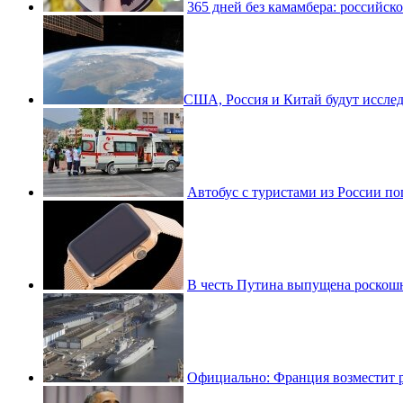
365 дней без камамбера: российско
​США, Россия и Китай будут исслед
Автобус с туристами из России по
В честь Путина выпущена роскошн
Официально: Франция возместит 