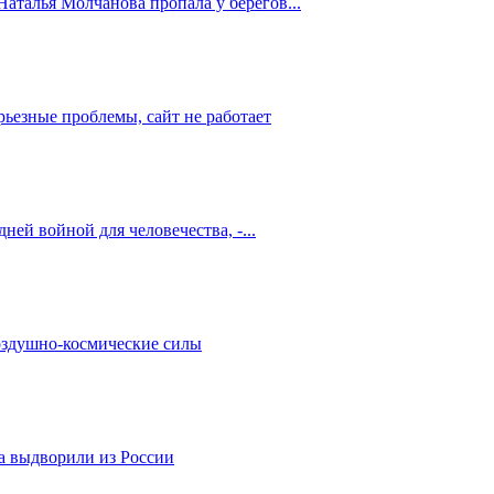
аталья Молчанова пропала у берегов...
ьезные проблемы, сайт не работает
дней войной для человечества, -...
оздушно-космические силы
а выдворили из России