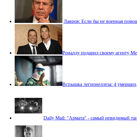
Лавров: Если бы не военная помощ
​Роналду подарил своему агенту М
​Вспышка легионеллеза: 4 умерших
Daily Mail: "Армата" - самый невидимый та