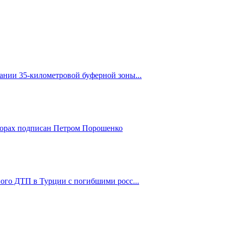
ании 35-километровой буферной зоны...
борах подписан Петром Порошенко
ного ДТП в Турции с погибшими росс...