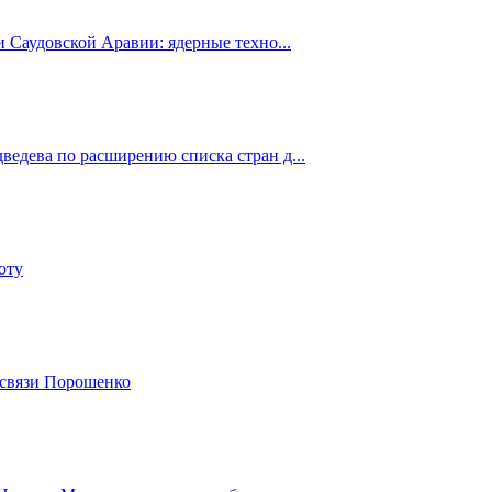
 Саудовской Аравии: ядерные техно...
едева по расширению списка стран д...
оту
 связи Порошенко