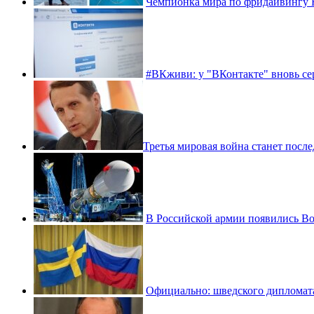
Чемпионка мира по фридайвингу Н
#ВКживи: у "ВКонтакте" вновь сер
​Третья мировая война станет после
В Российской армии появились В
Официально: шведского дипломат