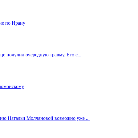
ие по Ирану
е получил очередную травму. Его с...
оломойскому
ию Натальи Молчановой возможно уже ...