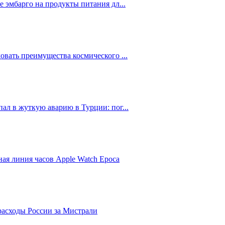
е эмбарго на продукты питания дл...
овать преимущества космического ...
пал в жуткую аварию в Турции: пог...
ая линия часов Apple Watch Epoca
расходы России за Мистрали