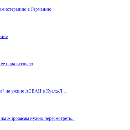
 химиотерапию в Германию
ойне
 ее парализовало
oja" на ужине АСЕАН в Куала-Л...
им жиробасам нужно пересмотреть...