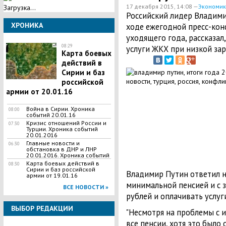
17 декабря 2015, 14:08 —
Экономик
Загрузка...
Российский лидер Владими
ХРОНИКА
ходе ежегодной пресс-кон
уходящего года, рассказал
08:29
услуги ЖКХ при низкой зар
Карта боевых
действий в
Сирии и баз
российской
армии от 20.01.16
Война в Сирии. Хроника
08:00
событий 20.01.16
Кризис отношений России и
07:30
Турции. Хроника событий
20.01.2016
Главные новости и
06:30
обстановка в ДНР и ЛНР
20.01.2016. Хроника событий
Карта боевых действий в
08:30
Сирии и баз российской
Владимир Путин ответил н
армии от 19.01.16
минимальной пенсией и с з
ВСЕ НОВОСТИ »
рублей и оплачивать услуг
ВЫБОР РЕДАКЦИИ
"Несмотря на проблемы с 
все пенсии, хотя это было