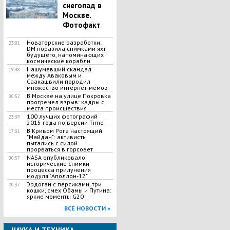
снегопад в
Москве.
Фотофакт
Новаторские разработки:
23:01
DM поразила снимками яхт
будущего, напоминающих
космические корабли
Нашумевший скандал
19:48
между Аваковым и
Саакашвили породил
множество интернет-мемов
В Москве на улице Покровка
00:52
прогремел взрыв: кадры с
места происшествия
100 лучших фотографий
23:39
2015 года по версии Time
В Кривом Роге настоящий
17:31
"Майдан": активисты
пытались с силой
прорваться в горсовет
NASA опубликовало
00:57
исторические снимки
процесса прилунения
модуля "Аполлон-12"
Эрдоган с персиками, три
20:37
кошки, смех Обамы и Путина:
яркие моменты G20
ВСЕ НОВОСТИ »