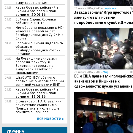
вынуждая на ответ
Карта боевых действий в
08:29
20 января 2016, 23:40 —
Шоу-бизнес
Сирии и баз российской
Звезда сериала "Игра престолов"
армии от 20.01.16
заинтриговала новыми
Война в Сирии. Хроника
08:00
подробностями о судьбе Джона
событий 20.01.16
Сноу в шестом сезоне
Минобороны показало в HD-
19:48
качестве боевой вылет
бомбардировщика Су-24М в
Сирии
Боевики в Сирии надеялись
18:58
убежать от
бомбардировщика России
на танке
На Луганщине силовики
16:47
провели "зачистку" в
Золотом: из города не
выпускали автобус со
20 января 2016, 23:07 —
Мир
школьниками
ЕС и США призывали полицейски
Штаб АТО: ВСУ обвиняют
09:55
активистов в Кишиневе к
ополчение в использовании
зенитной установки и БМП
сдержанности: нужно установит
Карта боевых действий в
08:30
диалог
Сирии и баз российской
армии от 19.01.16
Столтенберг: НАТО увеличит
18:48
присутствие своих сил в
Польше уже в июле после
саммита в Варшаве
ВСЕ НОВОСТИ »
УКРАИНА