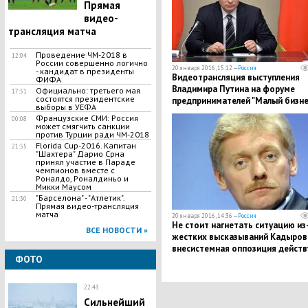
Прямая
видео-
трансляция матча
Проведение ЧМ-2018 в
12:04
России совершенно логично
20 января 2016, 15:12 —
Россия
- кандидат в президенты
Видеотрансляция выступления
ФИФА
Владимира Путина на форуме
Официально: третьего мая
17:51
состоятся президентские
предпринимателей "Малый бизне
выборы в УЕФА
национальная идея?"
Французские СМИ: Россия
00:08
может смягчить санкции
против Турции ради ЧМ-2018
Florida Cup-2016. Капитан
21:55
"Шахтера" Дарио Срна
принял участие в Параде
чемпионов вместе с
Роналдо, Роналдиньо и
Микки Маусом
"Барселона" - "Атлетик".
21:30
Прямая видео-трансляция
матча
20 января 2016, 14:36 —
Россия
Не стоит нагнетать ситуацию из
ВСЕ НОВОСТИ »
жестких высказываний Кадыров
внесистемная оппозиция действ
ФОТО
вне закона, - Песков
22:43
Сильнейший