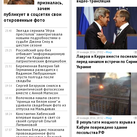
видео-трансляция
призналась,
зачем
публикует в соцсетях свои
откровенные фото
Звезда сериала "Игра
23:40
престолов" заинтриговала
новыми подробностями о
судьбе Джона Сноу в
шестом сезоне
Российский шоу-биз
23:25
20 января 2016, 19:02 —
Мир
отбивает "информационную
Лавров и Керри вместе посмеял
атаку" на Кадырова
патриотическим флешмобом
перед началом встречи по Сирии
Беременная Валерия Гай
Украине
21:51
Германика разводится с
Вадимом Любушкиным
спустя полгода после
свадьбы
Сергей Безруков снялся в
19:54
романтической фотосессии
вместе с Анной Матисон
Волочкова нашла своего
18:41
"принца на белом коне" и
удивила свадебным фото из
отпуска на Мальдивах
Константин Хабенский
18:24
впервые вышел в свет со
20 января 2016, 18:32 —
Мир
своей супругой Ольгой
В результате мощного взрыва в
Литвиновой
Кабуле повреждено здание
Эвелина Бледанс показала
17:37
посольства РФ
провокационное фото
своего поцелуя с Лолитой