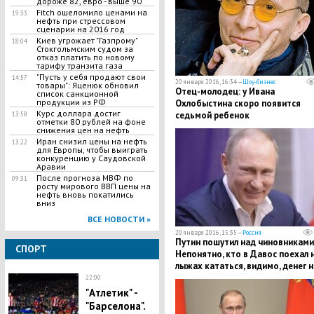
дороже 82, евро - выше 90
Fitch ошеломило ценами на
19:33
нефть при стрессовом
сценарии на 2016 год
Киев угрожает "Газпрому"
18:04
Стокгольмским судом за
отказ платить по новому
тарифу транзита газа
"Пусть у себя продают свои
14:57
20 января 2016, 16:34 —
Шоу-бизнес
товары": Яценюк обновил
Отец-молодец: у Ивана
список санкционной
продукции из РФ
Охлобыстина скоро появится
Курс доллара достиг
седьмой ребенок
13:58
отметки 80 рублей на фоне
снижения цен на нефть
Иран снизил цены на нефть
13:22
для Европы, чтобы выиграть
конкуренцию у Саудовской
Аравии
После прогноза МВФ по
09:31
росту мирового ВВП цены на
нефть вновь покатились
вниз
ВСЕ НОВОСТИ »
20 января 2016, 15:35 —
Россия
Путин пошутил над чиновниками
СПОРТ
Непонятно, кто в Давос поехал 
лыжах кататься, видимо, денег н
хватает
22:00
"Атлетик" -
"Барселона".