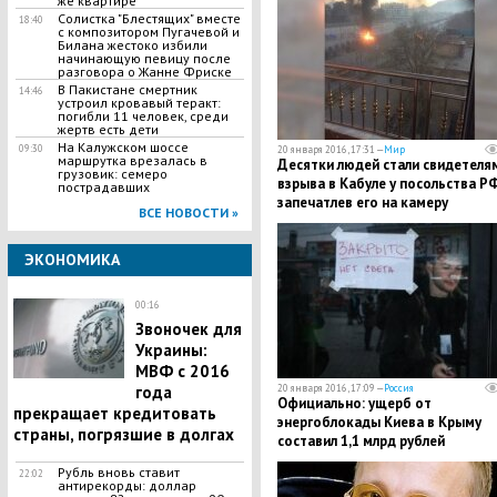
же квартире
Солистка "Блестящих" вместе
18:40
с композитором Пугачевой и
Билана жестоко избили
начинающую певицу после
разговора о Жанне Фриске
В Пакистане смертник
14:46
устроил кровавый теракт:
погибли 11 человек, среди
жертв есть дети
На Калужском шоссе
09:30
20 января 2016, 17:31 —
Мир
маршрутка врезалась в
Десятки людей стали свидетеля
грузовик: семеро
взрыва в Кабуле у посольства РФ
пострадавших
запечатлев его на камеру
ВСЕ НОВОСТИ »
ЭКОНОМИКА
00:16
Звоночек для
Украины:
МВФ с 2016
20 января 2016, 17:09 —
Россия
года
Официально: ущерб от
прекращает кредитовать
энергоблокады Киева в Крыму
страны, погрязшие в долгах
составил 1,1 млрд рублей
Рубль вновь ставит
22:02
антирекорды: доллар