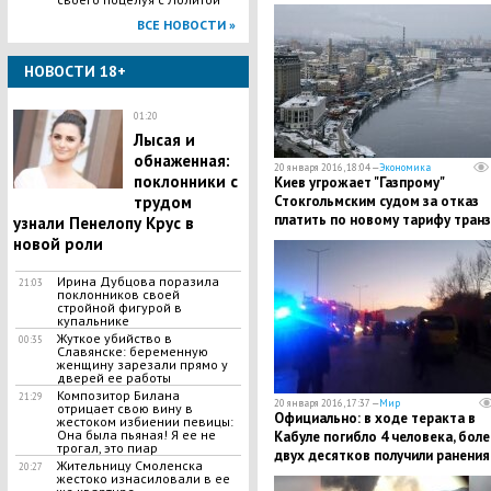
ВСЕ НОВОСТИ »
НОВОСТИ 18+
01:20
Лысая и
обнаженная:
20 января 2016, 18:04 —
Экономика
поклонники с
Киев угрожает "Газпрому"
Стокгольмским судом за отказ
трудом
платить по новому тарифу тран
узнали Пенелопу Крус в
газа
новой роли
Ирина Дубцова поразила
21:03
поклонников своей
стройной фигурой в
купальнике
Жуткое убийство в
00:35
Славянске: беременную
женщину зарезали прямо у
дверей ее работы
Композитор Билана
21:29
20 января 2016, 17:37 —
Мир
отрицает свою вину в
Официально: в ходе теракта в
жестоком избиении певицы:
Она была пьяная! Я ее не
Кабуле погибло 4 человека, боле
трогал, это пиар
двух десятков получили ранения
Жительницу Смоленска
20:27
жестоко изнасиловали в ее