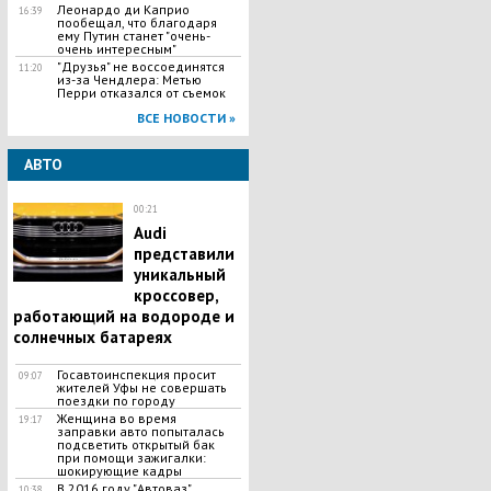
Леонардо ди Каприо
16:39
пообещал, что благодаря
ему Путин станет "очень-
очень интересным"
"Друзья" не воссоединятся
11:20
из-за Чендлера: Метью
Перри отказался от съемок
ВСЕ НОВОСТИ »
АВТО
00:21
Audi
представили
уникальный
кроссовер,
работающий на водороде и
солнечных батареях
Госавтоинспекция просит
09:07
жителей Уфы не совершать
поездки по городу
Женщина во время
19:17
заправки авто попыталась
подсветить открытый бак
при помощи зажигалки:
шокирующие кадры
В 2016 году "Автоваз"
10:38