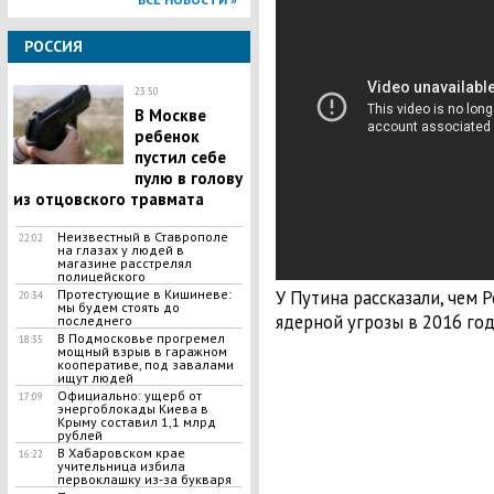
РОССИЯ
23:50
В Москве
ребенок
пустил себе
пулю в голову
из отцовского травмата
Неизвестный в Ставрополе
22:02
на глазах у людей в
магазине расстрелял
полицейского
У Путина рассказали, чем Р
Протестующие в Кишиневе:
20:34
мы будем стоять до
ядерной угрозы в 2016 год
последнего
В Подмосковье прогремел
18:35
мощный взрыв в гаражном
кооперативе, под завалами
ищут людей
Официально: ущерб от
17:09
энергоблокады Киева в
Крыму составил 1,1 млрд
рублей
В Хабаровском крае
16:22
учительница избила
первоклашку из-за букваря