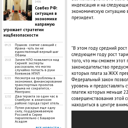
14:06
индексация и на следующи
Совбез РФ:
экономическую ситуацию в 
ситуация в
президент.
экономике
напрямую
угрожает стратегии
нацбезопасности
Пушков: снятие санкций с
09:23
"В этом году средний рост
Ирана - чуть ли не
единственный верный шаг
следующем году рост тари
Обамы
того, что мы сможем этот 
Зачем НЛО появляется над
23:13
Сирией: эксперты
законодательство предусм
рассказали, что могло
случайно попасть в руки
которых плата за ЖКХ пре
боевиков ИГИЛ
Несмотря на проблемы в
Федеральный закон позвол
02:01
экономике, финансирование
уровень и предоставлять 
транспортных проектов
Крыма не сократится, -
платеж которых меньше 22
Минтранс
Два теракта за один час в
12:32
совершенствования этой с
Стамбуле: в азиатском
районе города горит отель
находиться в центре внима
Путин раскрыл еще одну
11:12
силу, поддерживаемую
Россией в Сирии
параллельно с Башаром
Асадом
ВСЕ НОВОСТИ »