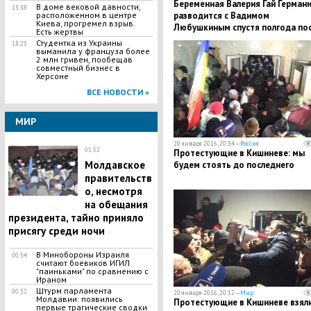
Беременная Валерия Гай Герман
В доме вековой давности,
13:38
разводится с Вадимом
расположенном в центре
Киева, прогремел взрыв.
Любушкиным спустя полгода по
Есть жертвы
свадьбы
Студентка из Украины
13:23
выманила у француза более
2 млн гривен, пообещав
совместный бизнес в
Херсоне
ВСЕ НОВОСТИ »
МИР
20 января 2016, 20:34 —
Россия
01:52
Протестующие в Кишиневе: мы
Молдавское
будем стоять до последнего
правительств
о, несмотря
на обещания
президента, тайно приняло
присягу среди ночи
В Минобороны Израиля
00:54
считают боевиков ИГИЛ
"паиньками" по сравнению с
Ираном
Штурм парламента
00:32
20 января 2016, 20:12 —
Мир
Молдавии: появились
Протестующие в Кишиневе взяли
первые трагические сводки