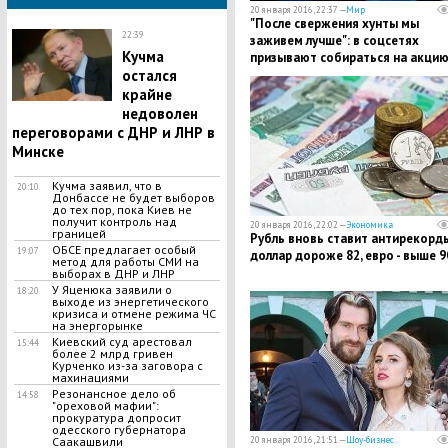
20 января 2016, 22:37 —
Мир
"После свержения хунты мы
22:39
заживем лучше": в соцсетях
Кучма
призывают собираться на акцию
парламента Молдавии
остался
крайне
недоволен
переговорами с ДНР и ЛНР в
Минске
Кучма заявил, что в
20:10
Донбассе не будет выборов
до тех пор, пока Киев не
получит контроль над
20 января 2016, 22:02 —
Экономика
границей
Рубль вновь ставит антирекорды
ОБСЕ предлагает особый
19:07
доллар дороже 82, евро - выше 9
метод для работы СМИ на
выборах в ДНР и ЛНР
У Яценюка заявили о
18:20
выходе из энергетического
кризиса и отмене режима ЧС
на энергорынке
Киевский суд арестовал
15:44
более 2 млрд гривен
Курченко из-за заговора с
махинациями
Резонансное дело об
14:58
"ореховой мафии":
прокуратура допросит
одесского губернатора
20 января 2016, 21:51 —
Шоу-бизнес
Саакашвили