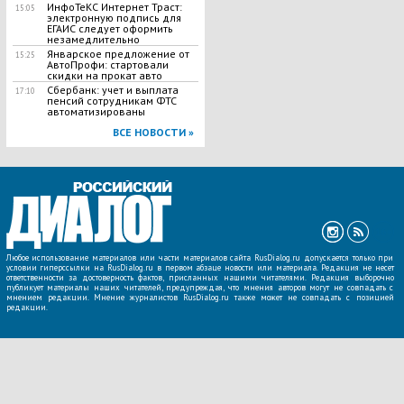
ИнфоТеКС Интернет Траст:
15:05
электронную подпись для
ЕГАИС следует оформить
незамедлительно
Январское предложение от
15:25
АвтоПрофи: стартовали
скидки на прокат авто
Сбербанк: учет и выплата
17:10
пенсий сотрудникам ФТС
автоматизированы
ВСЕ НОВОСТИ »
Любое использование материалов или части материалов сайта RusDialog.ru допускается только при
условии гиперссылки на RusDialog.ru в первом абзаце новости или материала. Редакция не несет
ответственности за достоверность фактов, присланных нашими читателями. Редакция выборочно
публикует материалы наших читателей, предупреждая, что мнения авторов могут не совпадать с
мнением редакции. Мнение журналистов RusDialog.ru также может не совпадать с позицией
редакции.