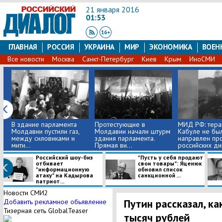
21 января 2016
01:53
ГЛАВНАЯ
РОССИЯ
УКРАИНА
МИР
ЭКОНОМИКА
ВОЕН
Все новости
Москва
Санкт-Петербург
Киев
Крым
ИноСМИ
В здание парламента
Протестующие в
МИД РФ: терак
Молдавии пустили газ,
Молдавии начали штурм
Кабуле не бы
между силовиками и
здания парламента.
направлен пр
мити...
Прямая ви...
российских ди
Российский шоу-биз
"Пусть у себя продают
отбивает
свои товары": Яценюк
"информационную
обновил список
атаку" на Кадырова
санкционной ...
патриот...
Новости СМИ2
Путин рассказал, ка
Добавить рекламное обьявление
Тизерная сеть GlobalTeaser
тысяч рублей