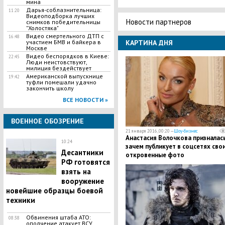
мина
Дарья-соблазнительница:
11:20
Видеоподборка лучших
Новости партнеров
снимков победительницы
"Холостяка"
Видео смертельного ДТП с
16:48
КАРТИНА ДНЯ
участием БМВ и байкера в
Москве
Видео беспорядков в Киеве:
22:45
Люди неистовствуют,
милиция бездействует
Американской выпускнице
19:42
туфли помешали удачно
закончить школу
ВСЕ НОВОСТИ »
ВОЕННОЕ ОБОЗРЕНИЕ
21 января 2016, 00:20 —
Шоу-бизнес
Анастасия Волочкова призналась
10:24
зачем публикует в соцсетях сво
Десантники
откровенные фото
РФ готовятся
взять на
вооружение
новейшие образцы боевой
техники
Обвинения штаба АТО:
08:38
ополчение атакует ВСУ,