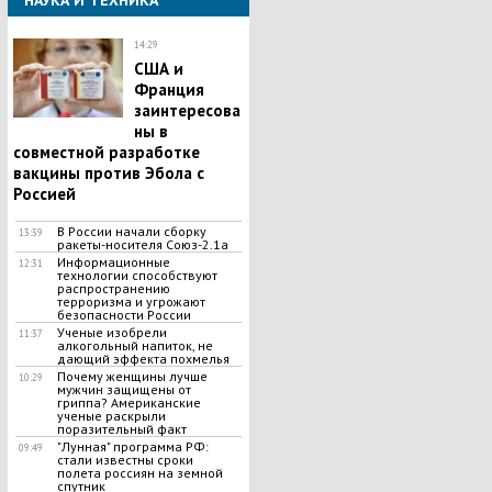
НАУКА И ТЕХНИКА
14:29
США и
Франция
заинтересова
ны в
совместной разработке
вакцины против Эбола с
Россией
В России начали сборку
13:39
ракеты-носителя Союз-2.1a
Информационные
12:31
технологии способствуют
распространению
терроризма и угрожают
безопасности России
Ученые изобрели
11:37
алкогольный напиток, не
дающий эффекта похмелья
Почему женщины лучше
10:29
мужчин защищены от
гриппа? Американские
ученые раскрыли
поразительный факт
"Лунная" программа РФ:
09:49
стали известны сроки
полета россиян на земной
спутник