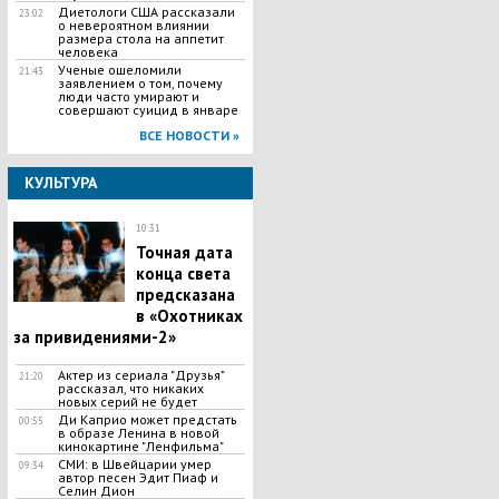
Диетологи США рассказали
23:02
о невероятном влиянии
размера стола на аппетит
человека
Ученые ошеломили
21:43
заявлением о том, почему
люди часто умирают и
совершают суицид в январе
ВСЕ НОВОСТИ »
КУЛЬТУРА
10:31
Точная дата
конца света
предсказана
в «Охотниках
за привидениями-2»
Актер из сериала "Друзья"
21:20
рассказал, что никаких
новых серий не будет
Ди Каприо может предстать
00:55
в образе Ленина в новой
кинокартине "Ленфильма"
СМИ: в Швейцарии умер
09:34
автор песен Эдит Пиаф и
Селин Дион