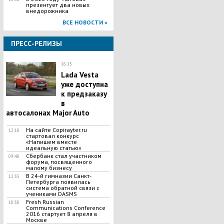
презентует два новых
внедорожника
ВСЕ НОВОСТИ »
ПРЕСС-РЕЛИЗЫ
16:15
Lada Vesta
уже доступна
к предзаказу
в
автосалонах Major Auto
На сайте Copirayter.ru
12:10
стартовал конкурс
«Напишем вместе
идеальную статью»
Сбербанк стал участником
09:40
форума, посвященного
малому бизнесу
В 24-й гимназии Санкт-
12:55
Петербурга появилась
система обратной связи с
учениками DASMS
Fresh Russian
10:30
Communications Conference
2016 стартует 8 апреля в
Москве