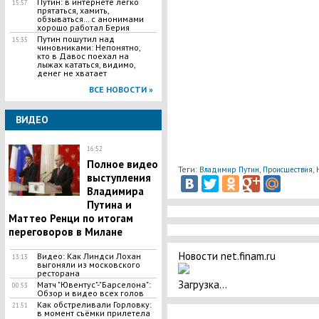
Путин: в интернете легко
15:57
прятаться, хамить,
обзываться… с анонимами
хорошо работал Берия
Путин пошутил над
15:35
чиновниками: Непонятно,
кто в Давос поехал на
лыжах кататься, видимо,
денег не хватает
ВСЕ НОВОСТИ »
ВИДЕО
16:52
Полное видео
Теги:
,
,
Владимир Путин
Происшествия
выступления
Владимира
Путина и
Маттео Ренци по итогам
переговоров в Милане
Новости net.finam.ru
Видео: Как Линдси Лохан
13:13
выгоняли из московского
ресторана
Загрузка...
Матч "Ювентус"-"Барселона":
00:53
Обзор и видео всех голов
Как обстреливали Горловку:
21:51
в момент съёмки прилетела