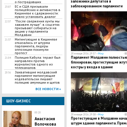
заложники депутатов в
о пострадавших
заблокированном парламенте
ЕС и США призывали
23:07
полицейских и активистов в
Кишиневе к сдержанности:
нужно установить диалог
"После свержения хунты мы
22:37
заживем лучше": в соцсетях
призывают собираться на
акцию у парламента
Молдавии
Митингующие в Кишиневе
21:37
отказались от штурма
парламента, лидеры
оппозиции покинули
протест
20 января 2016, 19:57 —
Мир
Парламент Молдавии полность
Полиция Кабула: теракт был
21:04
направлен против
блокирован, протестующие жгут
журналистов одного из
костры у входа в здание
телеканалов
Захватившие молдавский
20:56
парламент митингующие
издевательски лишают
полицию амуниции и щитов
ВСЕ НОВОСТИ »
ШОУ-БИЗНЕС
00:20
20 января 2016, 19:38 —
Мир
Протестующие в Молдавии нача
Анастасия
штурм здания парламента. Прям
Волочкова