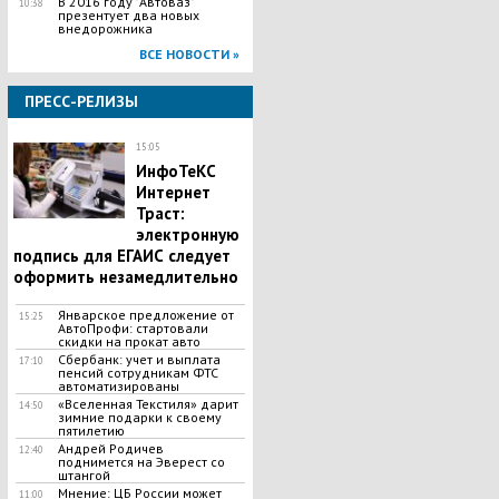
В 2016 году "Автоваз"
10:38
презентует два новых
внедорожника
ВСЕ НОВОСТИ »
ПРЕСС-РЕЛИЗЫ
15:05
ИнфоТеКС
Интернет
Траст:
электронную
подпись для ЕГАИС следует
оформить незамедлительно
Январское предложение от
15:25
АвтоПрофи: стартовали
скидки на прокат авто
Сбербанк: учет и выплата
17:10
пенсий сотрудникам ФТС
автоматизированы
«Вселенная Текстиля» дарит
14:50
зимние подарки к своему
пятилетию
Андрей Родичев
12:40
поднимется на Эверест со
штангой
Мнение: ЦБ России может
11:00