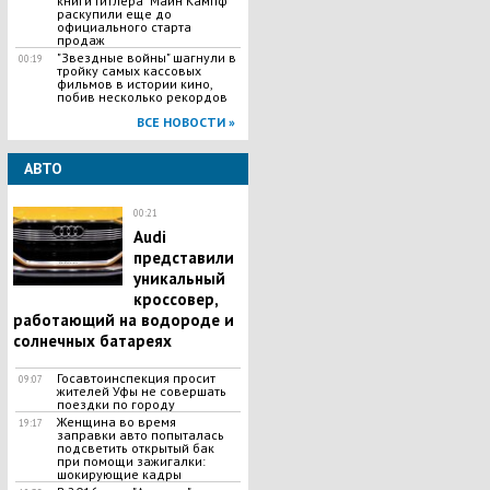
книги Гитлера "Майн Кампф"
раскупили еще до
официального старта
продаж
"Звездные войны" шагнули в
00:19
тройку самых кассовых
фильмов в истории кино,
побив несколько рекордов
ВСЕ НОВОСТИ »
АВТО
00:21
Audi
представили
уникальный
кроссовер,
работающий на водороде и
солнечных батареях
Госавтоинспекция просит
09:07
жителей Уфы не совершать
поездки по городу
Женщина во время
19:17
заправки авто попыталась
подсветить открытый бак
при помощи зажигалки:
шокирующие кадры