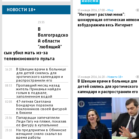
иносми
НОВОСТИ 18+
15 января 2016, 17:08 —
Мир
"Интернет растлил меня":
шокирующая оптическая иллюзи
23:35
взбудоражила весь Интернет
В
Волгоградско
й области
"любящий"
сын убил мать из-за
телевизионного пульта
В Швеции врачи в больнице
16:20
для детей снялись для
эротического календаря и
15 января 2016, 16:20 —
Новости 18+
распространили его
В Швеции врачи в больнице для
Пропавший месяц назад
детей снялись для эротического
08:53
житель Прикамья найден
календаря и распространили его
голым в подвале,
заполненном водой
47-летняя Светлана
02:08
Бондарчук поразила
поклонников своей фигурой
в бикини
Папарацци запечатлели
23:36
Леди Гагу на пляже, показав
ее фигуру в купальнике
На предприятии в Обнинске
23:10
женщине сняло скальп во
время работы