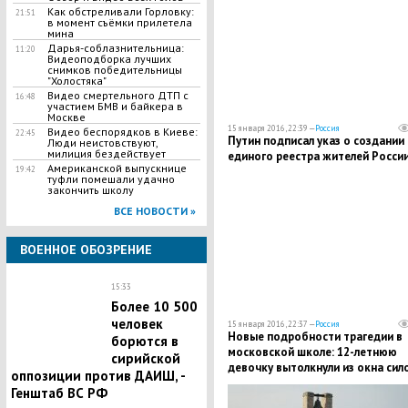
Как обстреливали Горловку:
21:51
в момент съёмки прилетела
мина
Дарья-соблазнительница:
11:20
Видеоподборка лучших
снимков победительницы
"Холостяка"
Видео смертельного ДТП с
16:48
участием БМВ и байкера в
Москве
15 января 2016, 22:39 —
Россия
Видео беспорядков в Киеве:
22:45
Путин подписал указ о создании
Люди неистовствуют,
милиция бездействует
единого реестра жителей Росси
Американской выпускнице
19:42
туфли помешали удачно
закончить школу
ВСЕ НОВОСТИ »
ВОЕННОЕ ОБОЗРЕНИЕ
15:33
Более 10 500
человек
15 января 2016, 22:37 —
Россия
Новые подробности трагедии в
борются в
московской школе: 12-летнюю
сирийской
девочку вытолкнули из окна сил
оппозиции против ДАИШ, -
Генштаб ВС РФ