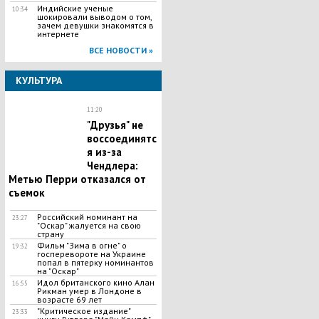
Индийские ученые
10:34
шокировали выводом о том,
зачем девушки знакомятся в
интернете
ВСЕ НОВОСТИ »
КУЛЬТУРА
11:20
"Друзья" не
воссоединятс
я из-за
Чендлера:
Метью Перри отказался от
съемок
Российский номинант на
23:27
"Оскар" жалуется на свою
страну
Фильм "Зима в огне" о
19:32
госперевороте на Украине
попал в пятерку номинантов
на "Оскар"
Идол британского кино Алан
16:55
Рикман умер в Лондоне в
возрасте 69 лет
"Критическое издание"
23:33