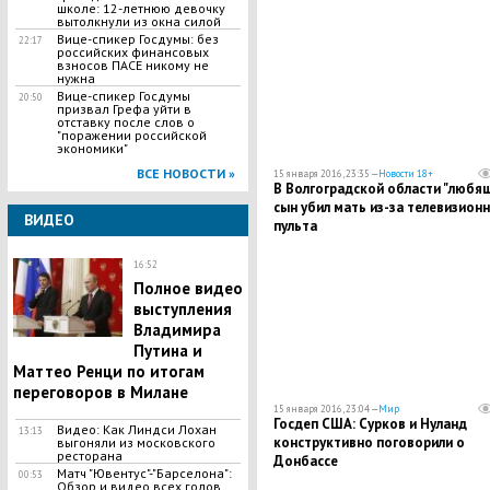
школе: 12-летнюю девочку
вытолкнули из окна силой
Вице-спикер Госдумы: без
22:17
российских финансовых
взносов ПАСЕ никому не
нужна
Вице-спикер Госдумы
20:50
призвал Грефа уйти в
отставку после слов о
"поражении российской
экономики"
ВСЕ НОВОСТИ »
15 января 2016, 23:35 —
Новости 18+
В Волгоградской области "любя
сын убил мать из-за телевизион
ВИДЕО
пульта
16:52
Полное видео
выступления
Владимира
Путина и
Маттео Ренци по итогам
переговоров в Милане
15 января 2016, 23:04 —
Мир
Госдеп США: Сурков и Нуланд
Видео: Как Линдси Лохан
13:13
конструктивно поговорили о
выгоняли из московского
ресторана
Донбассе
Матч "Ювентус"-"Барселона":
00:53
Обзор и видео всех голов