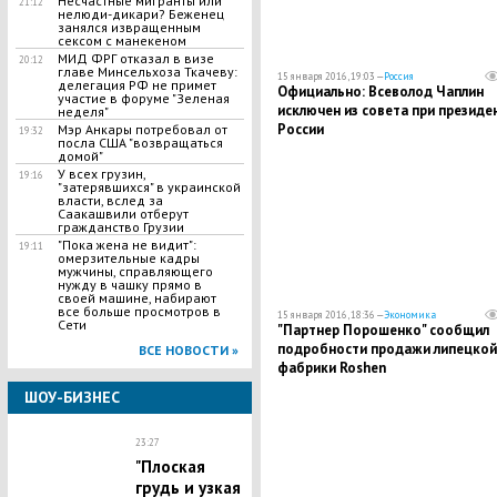
Несчастные мигранты или
21:12
нелюди-дикари? Беженец
занялся извращенным
сексом с манекеном
МИД ФРГ отказал в визе
20:12
главе Минсельхоза Ткачеву:
15 января 2016, 19:03 —
Россия
делегация РФ не примет
Официально: Всеволод Чаплин
участие в форуме "Зеленая
исключен из совета при президе
неделя"
России
Мэр Анкары потребовал от
19:32
посла США "возвращаться
домой"
У всех грузин,
19:16
"затерявшихся" в украинской
власти, вслед за
Саакашвили отберут
гражданство Грузии
"Пока жена не видит":
19:11
омерзительные кадры
мужчины, справляющего
нужду в чашку прямо в
своей машине, набирают
все больше просмотров в
15 января 2016, 18:36 —
Экономика
Сети
"Партнер Порошенко" сообщил
подробности продажи липецкой
ВСЕ НОВОСТИ »
фабрики Roshen
ШОУ-БИЗНЕС
23:27
"Плоская
грудь и узкая