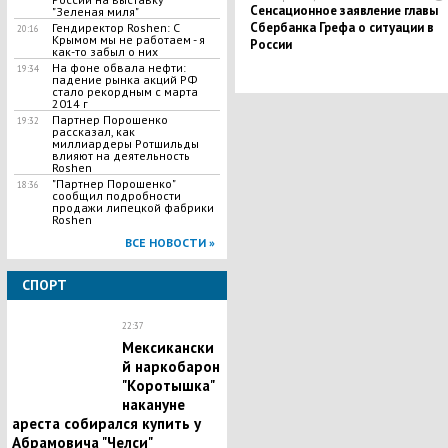
Сенсационное заявление главы
"Зеленая миля"
Сбербанка Грефа о ситуации в
Гендиректор Roshen: С
20:16
Крымом мы не работаем - я
России
как-то забыл о них
На фоне обвала нефти:
19:34
падение рынка акций РФ
стало рекордным с марта
2014 г
Партнер Порошенко
19:32
рассказал, как
миллиардеры Ротшильды
влияют на деятельность
Roshen
"Партнер Порошенко"
18:36
сообщил подробности
продажи липецкой фабрики
Roshen
ВСЕ НОВОСТИ »
СПОРТ
22:37
Мексикански
й наркобарон
"Коротышка"
накануне
ареста собирался купить у
Абрамовича "Челси"