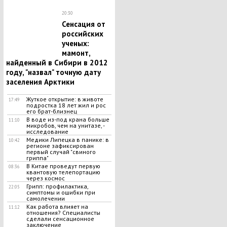
20:30
Сенсация от
российских
ученых:
мамонт,
найденный в Сибири в 2012
году, "назвал" точную дату
заселения Арктики
Жуткое открытие: в животе
17:49
подростка 18 лет жил и рос
его брат-близнец
В воде из-под крана больше
11:10
микробов, чем на унитазе, -
исследование
Медики Липецка в панике: в
10:42
регионе зафиксирован
первый случай "свиного
гриппа"
В Китае проведут первую
08:36
квантовую телепортацию
через космос
Грипп: профилактика,
22:05
симптомы и ошибки при
самолечении
Как работа влияет на
11:12
отношения? Специалисты
сделали сенсационное
заключение