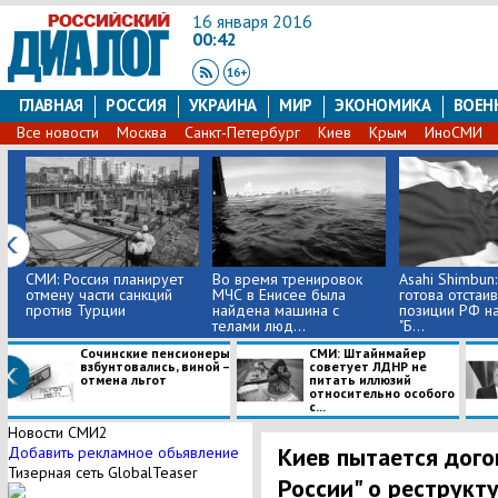
16 января 2016
00:42
ГЛАВНАЯ
РОССИЯ
УКРАИНА
МИР
ЭКОНОМИКА
ВОЕН
Все новости
Москва
Санкт-Петербург
Киев
Крым
ИноСМИ
СМИ: Россия планирует
Во время тренировок
Asahi Shimbun
отмену части санкций
МЧС в Енисее была
готова отстаив
против Турции
найдена машина с
позиции РФ н
телами люд...
"Б...
Сочинские пенсионеры
СМИ: Штайнмайер
взбунтовались, виной –
советует ЛДНР не
отмена льгот
питать иллюзий
относительно особого
с...
Новости СМИ2
Киев пытается дого
Добавить рекламное обьявление
Тизерная сеть GlobalTeaser
России" о реструкт