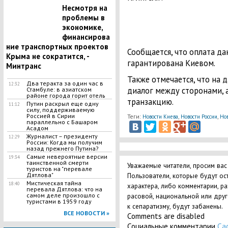
Несмотря на
проблемы в
экономике,
финансирова
ние транспортных проектов
Сообщается, что оплата д
Крыма не сократится, -
гарантирована Киевом.
Минтранс
Также отмечается, что на
Два теракта за один час в
12:32
диалог между сторонами, 
Стамбуле: в азиатском
районе города горит отель
транзакцию.
Путин раскрыл еще одну
11:12
силу, поддерживаемую
Россией в Сирии
Теги:
,
,
Новости Киева
Новости России
Но
параллельно с Башаром
Асадом
Журналист – президенту
12:29
России: Когда мы получим
назад прежнего Путина?
Самые невероятные версии
19:34
таинственной смерти
Уважаемые читатели, просим вас
туристов на "перевале
Дятлова"
Пользователи, которые будут ос
Мистическая тайна
18:40
характера, либо комментарии, р
перевала Дятлова: что на
самом деле произошло с
расовой, национальной или дру
туристами в 1959 году
к сепаратизму, будут забанены.
ВСЕ НОВОСТИ »
Comments are disabled
Социальные комментарии
Ca