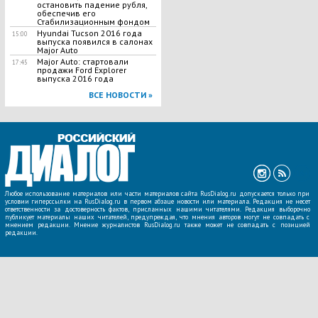
остановить падение рубля,
обеспечив его
Стабилизационным фондом
Hyundai Tucson 2016 года
15:00
выпуска появился в салонах
Major Auto
Major Auto: стартовали
17:45
продажи Ford Explorer
выпуска 2016 года
ВСЕ НОВОСТИ »
Любое использование материалов или части материалов сайта RusDialog.ru допускается только при
условии гиперссылки на RusDialog.ru в первом абзаце новости или материала. Редакция не несет
ответственности за достоверность фактов, присланных нашими читателями. Редакция выборочно
публикует материалы наших читателей, предупреждая, что мнения авторов могут не совпадать с
мнением редакции. Мнение журналистов RusDialog.ru также может не совпадать с позицией
редакции.