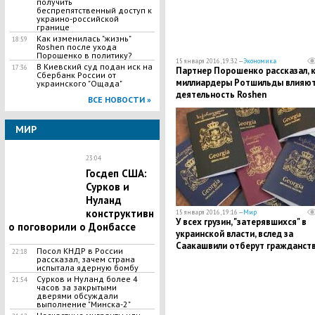
получить
беспрепятственный доступ к
украино-российской
границе
Как изменилась "жизнь"
18:59
Roshen после ухода
Порошенко в политику?
15 января 2016, 19:32 —
Экономика
В Киевский суд подан иск на
17:36
Партнер Порошенко рассказал, 
Сбербанк России от
миллиардеры Ротшильды влияют
украинского "Ощада"
деятельность Roshen
ВСЕ НОВОСТИ »
МИР
23:04
Госдеп США:
Сурков и
Нуланд
конструктивн
15 января 2016, 19:16 —
Мир
У всех грузин, "затерявшихся" в
о поговорили о Донбассе
украинской власти, вслед за
Саакашвили отберут гражданст
Посол КНДР в России
22:18
Грузии
рассказал, зачем страна
испытала ядерную бомбу
Сурков и Нуланд более 4
21:54
часов за закрытыми
дверями обсуждали
выполнение "Минска-2"