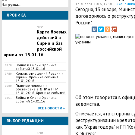
13 января 2016, 17:01 —
Экономика
Загрузка...
Сегодня, 13 января, Минис
ХРОНИКА
договорилось о реструкту
России".
08:30
Карта боевых
действий в
Сирии и баз
российской
армии от 15.01.16
Война в Сирии. Хроника
08:00
событий 15.01.16
Кризис отношений России и
07:30
Турции. Хроника событий
15.01.2016
Главные новости и
06:30
обстановка в ДНР и ЛНР
15.01.2016. Хроника событий
Об этом говорится в офиц
Война в Сирии. Хроника
08:21
событий 14.01.16
ведомства.
ВСЕ НОВОСТИ »
Отмечается, что стороны 
реструктуризации кредито
ВЫБОР РЕДАКЦИИ
как "Укравтодора" и ГП "К
К. Янгеля".
02:01