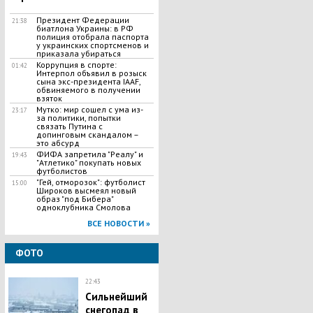
Президент Федерации
21:38
биатлона Украины: в РФ
полиция отобрала паспорта
у украинских спортсменов и
приказала убираться
Коррупция в спорте:
01:42
Интерпол объявил в розыск
сына экс-президента IAAF,
обвиняемого в получении
взяток
Мутко: мир сошел с ума из-
23:17
за политики, попытки
связать Путина с
допинговым скандалом –
это абсурд
ФИФА запретила "Реалу" и
19:43
"Атлетико" покупать новых
футболистов
"Гей, отморозок": футболист
15:00
Широков высмеял новый
образ "под Бибера"
одноклубника Смолова
ВСЕ НОВОСТИ »
ФОТО
22:43
Сильнейший
снегопад в