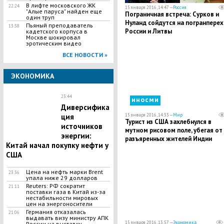
В лифте московского ЖК
22:24
15 января 2016, 14:47 —
Россия
"Алые паруса" найден еще
Пограничная встреча: Сурков и
один труп
Нуланд сойдутся на погранпере
Пьяный преподаватель
13:38
России и Литвы
кадетского корпуса в
Москве шокировал
эротическим видео
ВСЕ НОВОСТИ »
ЭКОНОМИКА
23:44
иносми
Диверсифика
15 января 2016, 14:33 —
Мир
ция
Турист из США захлебнулся в
источников
мутном рисовом поле, убегая от
энергии:
разъяренных жителей Индии
Китай начал покупку нефти у
США
Цена на нефть марки Brent
23:36
упала ниже 29 долларов
Reuters: РФ сократит
21:11
поставки газа в Китай из-за
нестабильности мировых
цен на энергоносители
Германия отказалась
21:06
выдавать визу министру АПК
15 января 2016, 13:57 —
Экономика
России на выставку