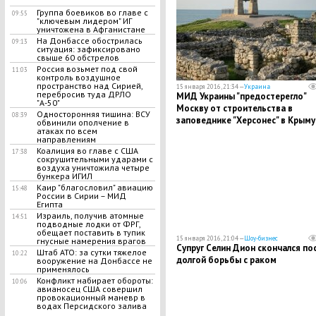
Группа боевиков во главе с
09:55
"ключевым лидером" ИГ
уничтожена в Афганистане
На Донбассе обострилась
09:13
ситуация: зафиксировано
свыше 60 обстрелов
Россия возьмет под свой
11:03
контроль воздушное
пространство над Сирией,
15 января 2016, 21:34 —
Украина
перебросив туда ДРЛО
МИД Украины "предостерегло"
"А-50"
Москву от строительства в
Односторонняя тишина: ВСУ
08:39
заповеднике "Херсонес" в Крыму
обвинили ополчение в
атаках по всем
направлениям
Коалиция во главе с США
17:38
сокрушительными ударами с
воздуха уничтожила четыре
бункера ИГИЛ
Каир "благословил" авиацию
15:48
России в Сирии – МИД
Египта
Израиль, получив атомные
14:51
подводные лодки от ФРГ,
обещает поставить в тупик
15 января 2016, 21:04 —
Шоу-бизнес
гнусные намерения врагов
Супруг Селин Дион скончался по
Штаб АТО: за сутки тяжелое
10:22
долгой борьбы с раком
вооружение на Донбассе не
применялось
Конфликт набирает обороты:
10:06
авианосец США совершил
провокационный маневр в
водах Персидского залива