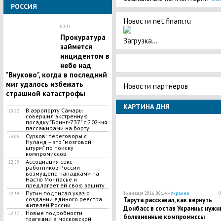
РОССИЯ
Новости net.finam.ru
00:11
Прокуратура
Загрузка...
займется
инцидентом в
небе над
"Внуково", когда в последний
миг удалось избежать
Новости партнеров
страшной катастрофы
КАРТИНА ДНЯ
В аэропорту Самары
23:22
совершил экстренную
посадку "Боинг-737" с 202-мя
пассажирами на борту
Сурков: переговоры с
23:05
Нуланд – это "мозговой
штурм" по поиску
компромиссов
Ассоциация секс-
22:59
работников России
возмущена нападками на
Настю Монпасье и
предлагает ей свою защиту
Путин подписал указ о
16 января 2016, 00:14 —
Украина
22:39
создании единого реестра
Тарута рассказал, как вернуть
жителей России
Донбасс в состав Украины: нужн
Новые подробности
22:37
болезненные компромиссы
трагедии в московской