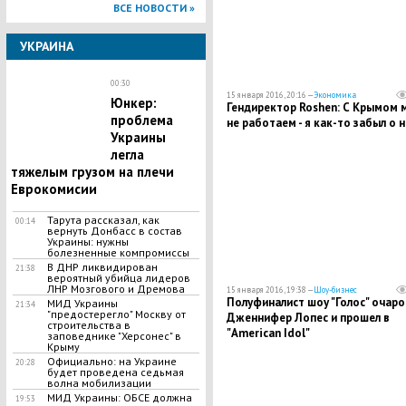
ВСЕ НОВОСТИ »
УКРАИНА
00:30
15 января 2016, 20:16 —
Экономика
Юнкер:
Гендиректор Roshen: С Крымом 
проблема
не работаем - я как-то забыл о 
Украины
легла
тяжелым грузом на плечи
Еврокомисии
Тарута рассказал, как
00:14
вернуть Донбасс в состав
Украины: нужны
болезненные компромиссы
В ДНР ликвидирован
21:38
вероятный убийца лидеров
ЛНР Мозгового и Дремова
15 января 2016, 19:38 —
Шоу-бизнес
Полуфиналист шоу "Голос" очаро
МИД Украины
21:34
"предостерегло" Москву от
Дженнифер Лопес и прошел в
строительства в
"American Idol"
заповеднике "Херсонес" в
Крыму
Официально: на Украине
20:28
будет проведена седьмая
волна мобилизации
МИД Украины: ОБСЕ должна
19:53