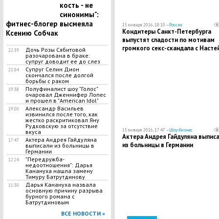
кость - не
синонимы":
фитнес-блогер высмеяла
15 января 2016, 18:10 —
Россия
Кондитеры Санкт-Петербурга
Ксению Собчак
выпустят сладости по мотивам
громкого секс-скандала с Насте
Дочь Розы Сябитовой
22:39
разочарована в браке:
Монпасье
супруг доводит ее до слез
Супруг Селин Дион
21:04
скончался после долгой
борьбы с раком
Полуфиналист шоу "Голос"
19:38
очаровал Дженнифер Лопес
и прошел в "American Idol"
Александр Васильев
19:00
извинился после того, как
жестко раскритиковал Яну
Рудковскую за отсутствие
15 января 2016, 17:47 —
Шоу-бизнес
вкуса
Актера Андрея Гайдуляна выпис
Актера Андрея Гайдуляна
17:47
из больницы в Германии
выписали из больницы в
Германии
"Передружба-
12:24
недоотношения": Дарья
Канануха нашла замену
Тимуру Батрутдинову
Дарья Канануха назвала
11:30
основную причину разрыва
бурного романа с
Батрутдиновым
ВСЕ НОВОСТИ »