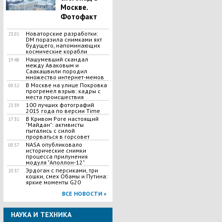
Москве.
Фотофакт
Новаторские разработки:
23:01
DM поразила снимками яхт
будущего, напоминающих
космические корабли
Нашумевший скандал
19:48
между Аваковым и
Саакашвили породил
множество интернет-мемов
В Москве на улице Покровка
00:52
прогремел взрыв: кадры с
места происшествия
100 лучших фотографий
23:39
2015 года по версии Time
В Кривом Роге настоящий
17:31
"Майдан": активисты
пытались с силой
прорваться в горсовет
NASA опубликовало
00:57
исторические снимки
процесса прилунения
модуля "Аполлон-12"
Эрдоган с персиками, три
20:37
кошки, смех Обамы и Путина:
яркие моменты G20
ВСЕ НОВОСТИ »
НАУКА И ТЕХНИКА