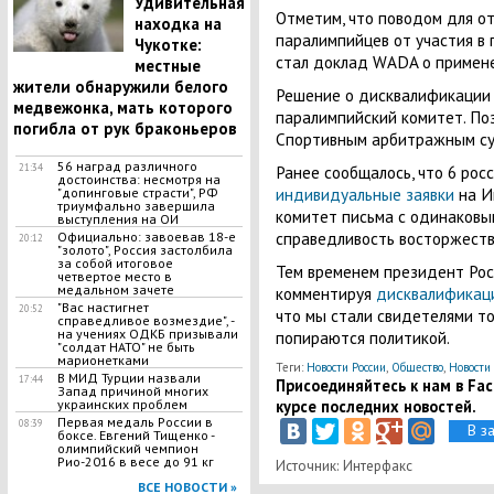
​Удивительная
Отметим, что поводом для о
находка на
паралимпийцев от участия в 
Чукотке:
стал доклад WADA о примене
местные
жители обнаружили белого
Решение о дисквалификаци
медвежонка, мать которого
паралимпийский комитет. По
погибла от рук браконьеров
Спортивным арбитражным суд
56 наград различного
Ранее сообщалось, что 6 рос
21:34
достоинства: несмотря на
индивидуальные заявки
на И
"допинговые страсти", РФ
триумфально завершила
комитет письма с одинаковы
выступления на ОИ
справедливость восторжеств
Официально: завоевав 18-е
20:12
"золото", Россия застолбила
за собой итоговое
Тем временем президент Ро
четвертое место в
медальном зачете
комментируя
дисквалификац
"Вас настигнет
20:52
что мы стали свидетелями то
справедливое возмездие", -
на учениях ОДКБ призывали
попираются политикой.
"солдат НАТО" не быть
марионетками
Теги:
Новости России
,
Общество
,
Новости
В МИД Турции назвали
17:44
Присоединяйтесь к нам в Face
Запад причиной многих
курсе последних новостей.
украинских проблем
Первая медаль России в
08:39
В з
боксе. Евгений Тищенко -
олимпийский чемпион
Рио-2016 в весе до 91 кг
Источник: Интерфакс
ВСЕ НОВОСТИ »