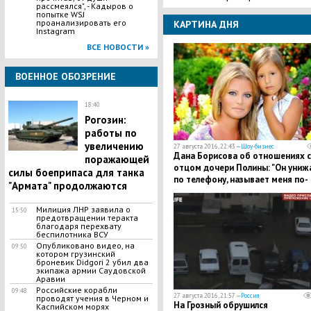
рассмеялся", - Кадыров о
попытке WSJ
проанализировать его
КАРТИНА ДНЯ
Instagram
ВСЕ НОВОСТИ »
ВОЕННОЕ ОБОЗРЕНИЕ
18:40
Рогозин:
работы по
увеличению
27 августа 2016, 22:43 —
Шоу-бизнес
Дана Борисова об отношениях с
поражающей
отцом дочери Полины: "Он униж
силы боеприпаса для танка
по телефону, называет меня по-
"Армата" продолжаются
всякому"
Милиция ЛНР заявила о
15:50
предотвращении теракта
благодаря перехвату
беспилотника ВСУ
Опубликовано видео, на
09:50
котором грузинский
броневик Didgori 2 убил два
экипажа армии Саудовской
Аравии
Российские корабли
09:48
27 августа 2016, 21:57 —
Россия
проводят учения в Черном и
На Грозный обрушился
Каспийском морях