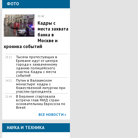
ФОТО
20:40
Кадры с
места захвата
банка в
Москве и
хроника событий
Тысячи протестующих в
23:15
Ереване идут от центра
города к захваченному
зданию полицейского
участка. Кадры с места
событий
Путин в Валаамском
14:31
монастыре: кадры с
божественной литургии при
участии президента
В Берлине стартовала
21:44
встреча глав МИД стран-
основательниц Евросоза по
Brexit
ВСЕ НОВОСТИ »
НАУКА И ТЕХНИКА