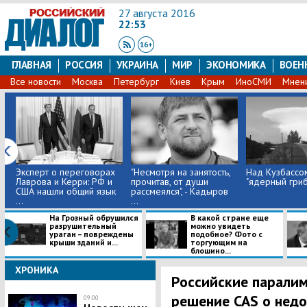
27 августа 2016
22:53
ГЛАВНАЯ
РОССИЯ
УКРАИНА
МИР
ЭКОНОМИКА
ВОЕН
Все новости
Москва
Петербург
Киев
Крым
ИноСМИ
Мнен
Эксперт о переговорах
"Несмотря на занятость,
Над Кузбассо
Лаврова и Керри: РФ и
прочитав, от души
"ядерный гриб
США нашли общий язык
рассмеялся", - Кадыров
...
...
На Грозный обрушился
В какой стране еще
разрушительный
можно увидеть
ураган – повреждены
подобное? Фото с
крыши зданий и...
торгующим на
блошино...
ХРОНИКА
Российские паралим
решение CAS о недо
09:00