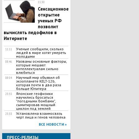
11:30
Сенсационное
открытие
ученых РФ
позволит
вычислять педофилов в
Интернете
Ученые сообщили, сколько
11:11
людей в мире хотят умереть
молодыми
Названы основные факторы,
08:46
которые мешают
интеллектуалам сильно
влюбиться
Научный мир объявил об
08:04
экзопланете KELT-12b,
которая почти в два раза
больше Юпитера
Японские геофизики
23:55
научились бросаться
"погодными бомбами",
сымитировав мощный
циклон под землей
Установлена взаимосвязь
23:33
черт лица и генов человека
ВСЕ НОВОСТИ »
ПРЕСС-РЕЛИЗЫ