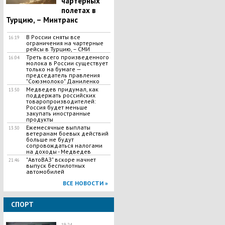
чартерных
полетах в
Турцию, – Минтранс
В России сняты все
16:19
ограничения на чартерные
рейсы в Турцию, – СМИ
Треть всего произведенного
16:04
молока в России существует
только на бумаге —
председатель правления
"Союзмолоко" Даниленко
Медведев придумал, как
13:50
поддержать российских
товаропроизводителей:
Россия будет меньше
закупать иностранные
продукты
Ежемесячные выплаты
13:30
ветеранам боевых действий
больше не будут
сопровождаться налогами
на доходы - Медведев
"АвтоВАЗ" вскоре начнет
21:46
выпуск беспилотных
автомобилей
ВСЕ НОВОСТИ »
СПОРТ
19:24