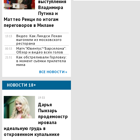
выступления
Владимира
Путина и
Маттео Ренци по итогам
переговоров в Милане
Видео: Как Линдси Лохан
13:13
выгоняли из московского
ресторана
Матч "Ювентус"-"Барселона":
00:53
Обзор и видео всех голов
Как обстреливали Горловку:
21:51
в момент съёмки прилетела
мина
ВСЕ НОВОСТИ »
НОВОСТИ 18+
19:33
Дарья
Пынзарь
продемонстр
ировала
идеальную грудь в
откровенном купальнике