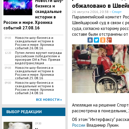
Новости шоу-
обжаловано в Швей
бизнеса и
скандальные
26 августа 2016, 20:38 —
Спорт
Паралимпийский комитет Рос
истории в
России и мире. Хроника
Швейцарский суд в связи с 
событий 27.08.16
суда, согласно которому рос
составе были отстранены от 
Новости шоу-бизнеса и
09:00
скандальные истории в
России и мире. Хроника
событий 26.08.16
Путин лично вручит награды
12:20
российским победителям и
призерам ОИ в Рио. Прямая
видеотрансляция
Новости шоу-бизнеса и
09:00
скандальные истории в
России и мире. Хроника
событий 25.08.16
Новости шоу-бизнеса и
09:00
скандальные истории в
России и мире. Хроника
событий 24.08.16
ВСЕ НОВОСТИ »
Апелляция на решение Спорт
рассмотрена в понедельник, 2
ВЫБОР РЕДАКЦИИ
Об этом "Интерфаксу" расска
19:30
России
Владимир Лукин.