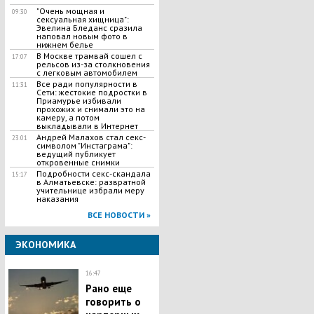
"Очень мощная и
09:30
сексуальная хищница":
Эвелина Бледанс сразила
наповал новым фото в
нижнем белье
В Москве трамвай сошел с
17:07
рельсов из-за столкновения
с легковым автомобилем
Все ради популярности в
11:31
Сети: жестокие подростки в
Приамурье избивали
прохожих и снимали это на
камеру, а потом
выкладывали в Интернет
Андрей Малахов стал секс-
23:01
символом "Инстаграма":
ведущий публикует
откровенные снимки
Подробности секс-скандала
15:17
в Алматьевске: развратной
учительнице избрали меру
наказания
ВСЕ НОВОСТИ »
ЭКОНОМИКА
16:47
Рано еще
говорить о