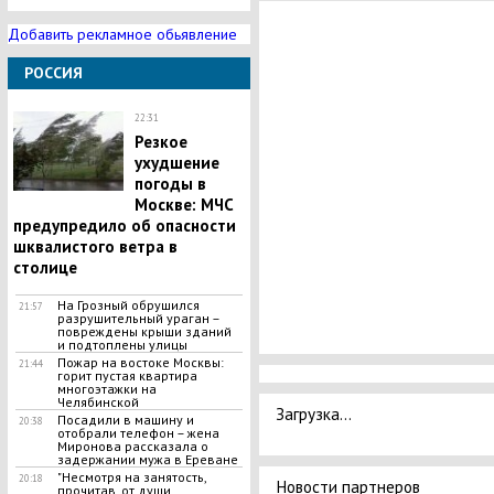
Добавить рекламное обьявление
РОССИЯ
22:31
​Резкое
ухудшение
погоды в
Москве: МЧС
предупредило об опасности
шквалистого ветра в
столице
На Грозный обрушился
21:57
разрушительный ураган –
повреждены крыши зданий
и подтоплены улицы
​Пожар на востоке Москвы:
21:44
горит пустая квартира
многоэтажки на
Челябинской
Загрузка...
Посадили в машину и
20:38
отобрали телефон – жена
Миронова рассказала о
задержании мужа в Ереване
"Несмотря на занятость,
20:18
Новости партнеров
прочитав, от души