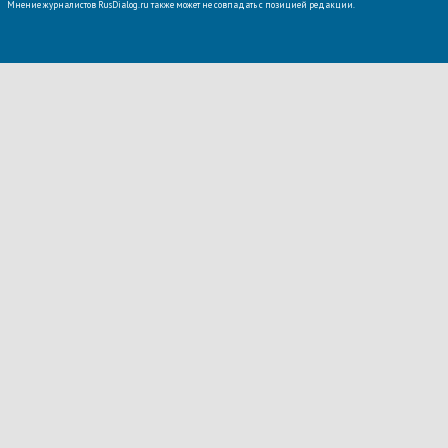
Мнение журналистов RusDialog.ru также может не совпадать с позицией редакции.