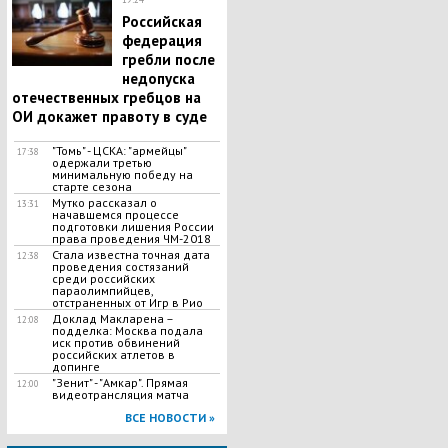
Российская
федерация
гребли после
недопуска
отечественных гребцов на
ОИ докажет правоту в суде
"Томь" - ЦСКА: "армейцы"
17:38
одержали третью
минимальную победу на
старте сезона
Мутко рассказал о
13:31
начавшемся процессе
подготовки лишения России
права проведения ЧМ-2018
Стала известна точная дата
12:38
проведения состязаний
среди российских
параолимпийцев,
отстраненных от Игр в Рио
Доклад Макларена –
12:08
подделка: Москва подала
иск против обвинений
российских атлетов в
допинге
"Зенит" - "Амкар". Прямая
12:00
видеотрансляция матча
ВСЕ НОВОСТИ »