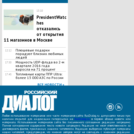
13:10
PresidentWatc
hes
отказались
от открытия
11 магазинов в Москве
Плюшевые подарки
12:12
порадуют близких любимых
людей
Мощность UDP-флуда во 2-м
17:50
квартале 2016 года
выросла на 71 процент
Топливные карты ППР Ultra:
17:45
более 13 000 АЗС по России
ВСЕ НОВОСТИ »
Любое использование материалов или части материалов сайта RusDialog.ru допускается только при
наличии открытой для индексации гиперссылки на
RusDialog.ru
в первом абзаце новости или
материала. Использование материалов сайта без письменного соглашения редакции запрещено.
Полное копирование содержания текста новости запрещено. Редакция не несет ответственности за
достоверность фактов, присланных нашими читателями. Редакция выборочно публикует материалы
наших читателей, предупреждая, что мнения авторов могут не совпадать с мнением редакции.