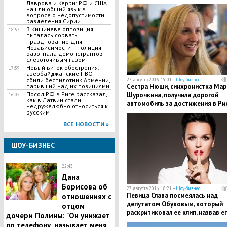
сносить на камни
Лаврова и Керри: РФ и США
нашли общий язык в
вопросе о недопустимости
разделения Сирии
В Кишиневе оппозиция
18:57
пыталась сорвать
празднование Дня
Независимости – полиция
разогнала демонстрантов
слезоточивым газом
Новый виток обострения:
17:59
азербайджанские ПВО
сбили беспилотник Армении,
27 августа 2016, 19:01 —
Шоу-бизнес
Сестра Нюши, синхронистка Мар
паривший над их позициями
Посол РФ в Риге рассказал,
Шурочкина, получила дорогой
16:05
как в Латвии стали
автомобиль за достижения в Ри
недружелюбно относиться к
русским
ВСЕ НОВОСТИ »
ШОУ-БИЗНЕС
22:43
Дана
Борисова об
27 августа 2016, 18:21 —
Шоу-бизнес
Певица Слава посмеялась над
отношениях с
депутатом Обуховым, который
отцом
раскритиковал ее клип, назвав е
дочери Полины: "Он унижает
"безвкусной кашей"
по телефону, называет меня