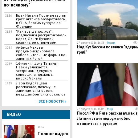
по-всякому"
Брак Натали Портман терпит
21:56
крах: актриса возвратилась
в США, бросив супруга во
Франции
"Как всегда, колхоз":
21:34
подписчики раскритиковали
наряд Ольги Бузовой,
сравнив ее с попугаем
27 августа 2016, 16:33 —
Россия
Над Кузбассом появился "ядерн
Анфиса Чехова
20:55
продемонстрировала
гриб"
соблазнительные формы на
занятиях йогой
16-летняя дочь Татьяны
20:39
Навки увлекается
экстримом: девушка
совершила прыжок с
высокой скалы
Лера Кудрявцева
19:59
рассказала, почему не
занимается спортом:
ведущая боится спортзалов
ВСЕ НОВОСТИ »
27 августа 2016, 16:05 —
Мир
Посол РФ в Риге рассказал, как в
ВИДЕО
Латвии стали недружелюбно
относиться к русским
16:52
Полное видео