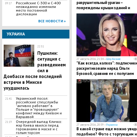
разрушительный ураган –
Российские С-300 и С-400
09:17
неожиданно изменили
повреждены крыши зданий и
место постоянной
подтоплены улицы
дислокации
ВСЕ НОВОСТИ »
УКРАИНА
22:51
Пушилин:
ситуация с
27 августа 2016, 21:34 —
Шоу-бизнес
"Как всегда, колхоз": подписчик
разведением
раскритиковали наряд Ольги
сил в
Бузовой, сравнив ее с попугаем
Донбассе после последней
встречи в Минске
ухудшилась
Украинский посол:
21:41
российские спецслужбы
"активно работают" в
Польше и "провоцируют"
конфликт между Киевом и
Варшавой
Очередной выпад Кличко:
21:19
27 августа 2016, 20:59 —
Украина
мэр Киева явился перед
В какой стране еще можно увид
горожанами в маске и с
голым торсом
подобное? Фото с торгующим н