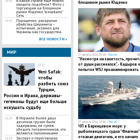
В какой стране еще можно
20:59
блошином рынке Ющенко
увидеть подобное? Фото с
"взорвало" Сеть
торгующим на блошином
рынке Ющенко "взорвало"
Сеть
Порошенко: раскрытие
19:57
убийства Шеремета –
испытание, экзамен для
Украины как государства
ВСЕ НОВОСТИ »
МИР
27 августа 2016, 20:18 —
Россия
"Несмотря на занятость, прочита
от души рассмеялся", - Кадыров 
22:27
попытке WSJ проанализировать 
Yeni Safak:
Instagram
чтобы
разбить союз
Турции,
России и Ирана, державы-
гегемоны будут еще больше
искушать судьбу
В Израиле более двух
22:19
десятков грузин были
27 августа 2016, 19:36 —
Россия
задержаны, не сумев
ЧП в Баренцевом море: у
убедить пограничников, что
рыболовецкого судна "Флагман"
являются паломниками
отказал двигатель, и его начало
Эксперт о переговорах
21:24