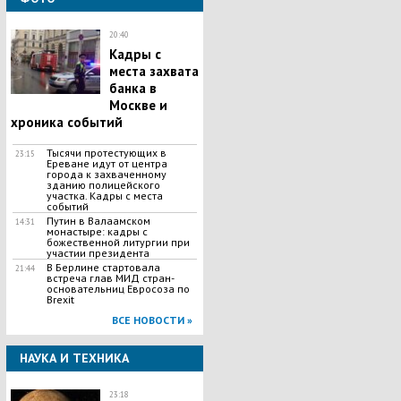
20:40
Кадры с
места захвата
банка в
Москве и
хроника событий
Тысячи протестующих в
23:15
Ереване идут от центра
города к захваченному
зданию полицейского
участка. Кадры с места
событий
Путин в Валаамском
14:31
монастыре: кадры с
божественной литургии при
участии президента
В Берлине стартовала
21:44
встреча глав МИД стран-
основательниц Евросоза по
Brexit
ВСЕ НОВОСТИ »
НАУКА И ТЕХНИКА
23:18