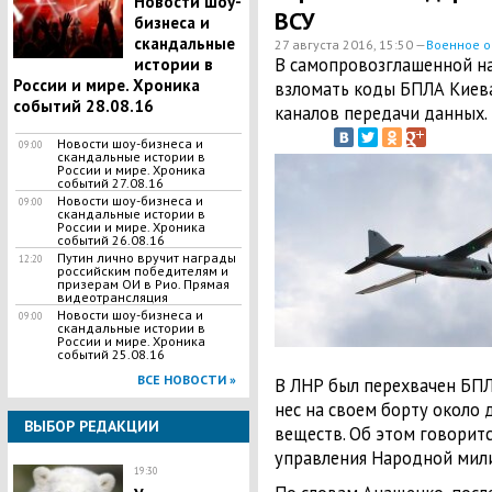
Новости шоу-
ВСУ
бизнеса и
скандальные
27 августа 2016, 15:50 —
Военное о
В самопровозглашенной н
истории в
России и мире. Хроника
взломать коды БПЛА Киев
событий 28.08.16
каналов передачи данных.
Новости шоу-бизнеса и
09:00
скандальные истории в
России и мире. Хроника
событий 27.08.16
Новости шоу-бизнеса и
09:00
скандальные истории в
России и мире. Хроника
событий 26.08.16
Путин лично вручит награды
12:20
российским победителям и
призерам ОИ в Рио. Прямая
видеотрансляция
Новости шоу-бизнеса и
09:00
скандальные истории в
России и мире. Хроника
событий 25.08.16
ВСЕ НОВОСТИ »
В ЛНР был перехвачен БПЛ
нес на своем борту около
ВЫБОР РЕДАКЦИИ
веществ. Об этом говоритс
управления Народной ми
19:30