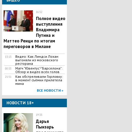
ВИДЕО
16:52
Полное видео
выступления
Владимира
Путина и
Маттео Ренци по итогам
переговоров в Милане
Видео: Как Линдси Лохан
13:13
выгоняли из московского
ресторана
Матч "Ювентус"-"Барселона":
00:53
Обзор и видео всех голов
Как обстреливали Горловку:
21:51
в момент съёмки прилетела
мина
ВСЕ НОВОСТИ »
НОВОСТИ 18+
19:33
Дарья
Пынзарь