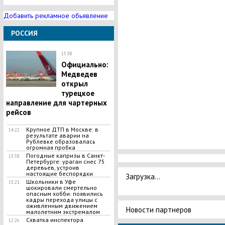
Добавить рекламное обьявление
РОССИЯ
15:38
Официально:
Медведев
открыл
турецкое
направление для чартерных
рейсов
Крупное ДТП в Москве: в
14:22
результате аварии на
Рублевке образовалась
огромная пробка
​Погодные капризы в Санкт-
13:58
Петербурге: ураган снес 75
деревьев, устроив
настоящие беспорядки
Загрузка...
​Школьники в Уфе
13:21
шокировали смертельно
опасным хобби: появились
кадры перехода улицы с
оживленным движением
Новости партнеров
малолетним экстремалом
​Схватка инспектора
12:26