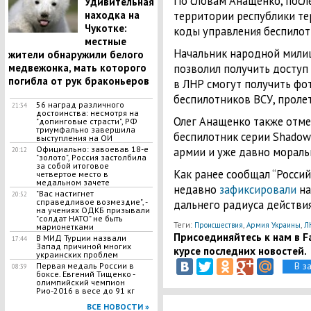
По словам Анащенко, посл
​Удивительная
территории республики т
находка на
Чукотке:
коды управления беспилот
местные
Начальник народной милиц
жители обнаружили белого
позволил получить доступ 
медвежонка, мать которого
погибла от рук браконьеров
в ЛНР смогут получить фо
беспилотников ВСУ, проле
56 наград различного
21:34
достоинства: несмотря на
Олег Анащенко также отме
"допинговые страсти", РФ
триумфально завершила
беспилотник серии Shadow
выступления на ОИ
Официально: завоевав 18-е
армии и уже давно моральн
20:12
"золото", Россия застолбила
за собой итоговое
Как ранее сообщал “Россий
четвертое место в
медальном зачете
недавно
зафиксировали
на
"Вас настигнет
20:52
справедливое возмездие", -
дальнего радиуса действия
на учениях ОДКБ призывали
"солдат НАТО" не быть
Теги:
,
,
Происшествия
Армия Украины
Л
марионетками
Присоединяйтесь к нам в Fa
В МИД Турции назвали
17:44
Запад причиной многих
курсе последних новостей.
украинских проблем
В з
Первая медаль России в
08:39
боксе. Евгений Тищенко -
олимпийский чемпион
Рио-2016 в весе до 91 кг
ВСЕ НОВОСТИ »