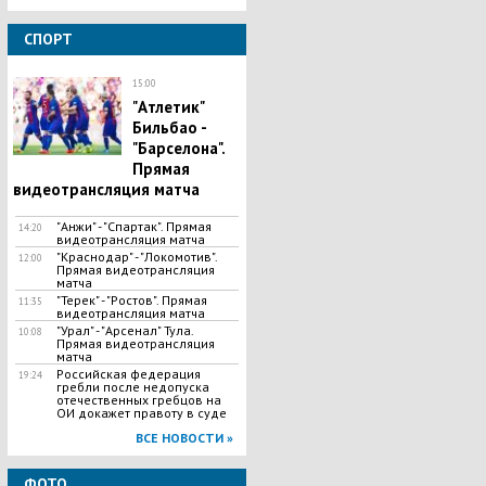
СПОРТ
15:00
"Атлетик"
Бильбао -
"Барселона".
Прямая
видеотрансляция матча
"Анжи" - "Спартак". Прямая
14:20
видеотрансляция матча
"Краснодар" - "Локомотив".
12:00
Прямая видеотрансляция
матча
"Терек" - "Ростов". Прямая
11:35
видеотрансляция матча
"Урал" - "Арсенал" Тула.
10:08
Прямая видеотрансляция
матча
Российская федерация
19:24
гребли после недопуска
отечественных гребцов на
ОИ докажет правоту в суде
ВСЕ НОВОСТИ »
ФОТО