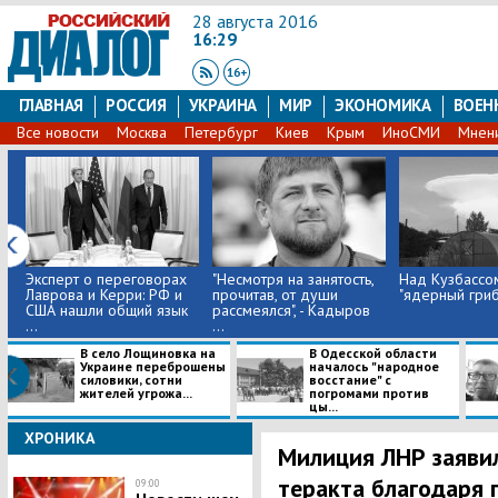
28 августа 2016
16:29
ГЛАВНАЯ
РОССИЯ
УКРАИНА
МИР
ЭКОНОМИКА
ВОЕН
Все новости
Москва
Петербург
Киев
Крым
ИноСМИ
Мнен
Эксперт о переговорах
"Несмотря на занятость,
Над Кузбассо
Лаврова и Керри: РФ и
прочитав, от души
"ядерный гриб
США нашли общий язык
рассмеялся", - Кадыров
...
...
В село Лощиновка на
В Одесской области
Украине переброшены
началось "народное
силовики, сотни
восстание" с
жителей угрожа...
погромами против
цы...
ХРОНИКА
Милиция ЛНР заяви
теракта благодаря 
09:00