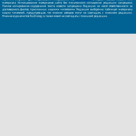
материала. Использование материалов сайта без письменного соглашения редакции запрещено.
Полное копирование содержания текста новости запрещено. Редакция не несет ответственности за
достоверность фактов, присланных нашими читателями. Редакция выборочно публикует материалы
наших читателей, предупреждая, что мнения авторов могут не совпадать с мнением редакции.
Мнение журналистов RusDialog.ru также может не совпадать с позицией редакции.