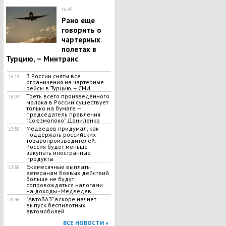
16:47
Рано еще
говорить о
чартерных
полетах в
Турцию, – Минтранс
В России сняты все
16:19
ограничения на чартерные
рейсы в Турцию, – СМИ
Треть всего произведенного
16:04
молока в России существует
только на бумаге —
председатель правления
"Союзмолоко" Даниленко
Медведев придумал, как
13:50
поддержать российских
товаропроизводителей:
Россия будет меньше
закупать иностранные
продукты
Ежемесячные выплаты
13:30
ветеранам боевых действий
больше не будут
сопровождаться налогами
на доходы - Медведев
"АвтоВАЗ" вскоре начнет
21:46
выпуск беспилотных
автомобилей
ВСЕ НОВОСТИ »