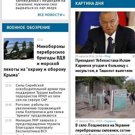
заповедника с медведем на
КАРТИНА ДНЯ
Сахалине: мужчина смог
вырваться из лап зверя
ВСЕ НОВОСТИ »
ВОЕННОЕ ОБОЗРЕНИЕ
13:52
Минобороны
перебросило
28 августа 2016, 16:04 —
Мир
бригады ВДВ
Президент Узбекистана Ислам
и морской
Каримов угодил в больницу с
пехоты на "охрану и оборону
инсультом, в Ташкент вылетели
Крыма"
зарубежные медики - СМИ
Силы Сирийской
23:56
освободительной армии при
поддержке Турции выбили
террористов ИГИЛ из пяти
сел на севере САР
Рогозин: работы по
18:40
увеличению поражающей
силы боеприпаса для танка
"Армата" продолжаются
Милиция ЛНР заявила о
15:50
28 августа 2016, 14:33 —
Украина
предотвращении теракта
В село Лощиновка на Украине
благодаря перехвату
переброшены силовики, сотни
беспилотника ВСУ