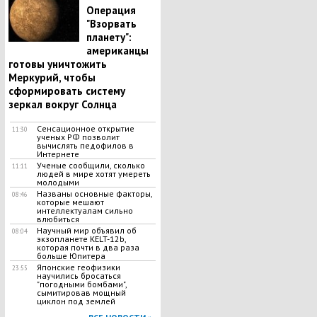
Операция
"Взорвать
планету":
американцы
готовы уничтожить
Меркурий, чтобы
сформировать систему
зеркал вокруг Солнца
Сенсационное открытие
11:30
ученых РФ позволит
вычислять педофилов в
Интернете
Ученые сообщили, сколько
11:11
людей в мире хотят умереть
молодыми
Названы основные факторы,
08:46
которые мешают
интеллектуалам сильно
влюбиться
Научный мир объявил об
08:04
экзопланете KELT-12b,
которая почти в два раза
больше Юпитера
Японские геофизики
23:55
научились бросаться
"погодными бомбами",
сымитировав мощный
циклон под землей