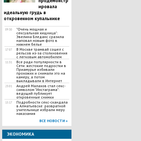
продемонстр
ировала
идеальную грудь в
откровенном купальнике
"Очень мощная и
09:30
сексуальная хищница":
Эвелина Бледанс сразила
наповал новым фото в
нижнем белье
В Москве трамвай сошел с
17:07
рельсов из-за столкновения
с легковым автомобилем
Все ради популярности в
11:31
Сети: жестокие подростки в
Приамурье избивали
прохожих и снимали это на
камеру, а потом
выкладывали в Интернет
Андрей Малахов стал секс-
23:01
символом "Инстаграма":
ведущий публикует
откровенные снимки
Подробности секс-скандала
15:17
в Алматьевске: развратной
учительнице избрали меру
наказания
ВСЕ НОВОСТИ »
ЭКОНОМИКА