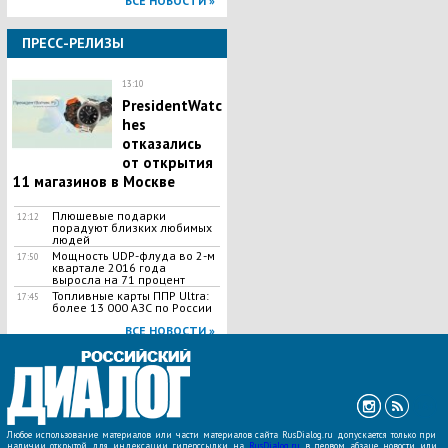
ВСЕ НОВОСТИ »
ПРЕСС-РЕЛИЗЫ
13:10
PresidentWatc
hes
отказались
от открытия
11 магазинов в Москве
Плюшевые подарки
12:12
порадуют близких любимых
людей
Мощность UDP-флуда во 2-м
17:50
квартале 2016 года
выросла на 71 процент
Топливные карты ППР Ultra:
17:45
более 13 000 АЗС по России
ВСЕ НОВОСТИ »
Любое использование материалов или части материалов сайта RusDialog.ru допускается только при
наличии открытой для индексации гиперссылки на
RusDialog.ru
в первом абзаце новости или