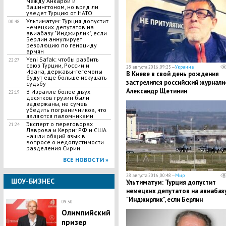
между Анкарой и
Вашингтоном, но вряд ли
уведет Турцию от НАТО
Ультиматум: Турция допустит
00:48
немецких депутатов на
авиабазу "Инджирлик", если
Берлин аннулирует
резолюцию по геноциду
армян
Yeni Safak: чтобы разбить
22:27
союз Турции, России и
28 августа 2016, 09:25 —
Украина
Ирана, державы-гегемоны
В Киеве в свой день рождения
будут еще больше искушать
застрелился российский журнали
судьбу
Александр Щетинин
В Израиле более двух
22:19
десятков грузин были
задержаны, не сумев
убедить пограничников, что
являются паломниками
Эксперт о переговорах
21:24
Лаврова и Керри: РФ и США
нашли общий язык в
вопросе о недопустимости
разделения Сирии
ВСЕ НОВОСТИ »
28 августа 2016, 00:48 —
Мир
ШОУ-БИЗНЕС
Ультиматум: Турция допустит
немецких депутатов на авиабаз
"Инджирлик", если Берлин
09:30
аннулирует резолюцию по геноц
Олимпийский
армян
призер