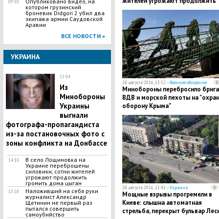
жителей угрожают продолжить
Опубликовано видео, на
09:50
котором грузинский
громить дома цыган
броневик Didgori 2 убил два
экипажа армии Саудовской
Аравии
ВСЕ НОВОСТИ »
УКРАИНА
15:04
28 августа 2016, 13:52 —
Военное обозрение
Из
Минобороны перебросило бриг
Минобороны
ВДВ и морской пехоты на "охран
Украины
оборону Крыма"
выгнали
фотографа-пропагандиста
из-за постановочных фото с
зоны конфликта на Донбассе
В село Лощиновка на
14:33
Украине переброшены
силовики, сотни жителей
угрожают продолжить
громить дома цыган
28 августа 2016, 11:42 —
Украина
Наложивший на себя руки
13:18
Мощные взрывы прогремели в
журналист Александр
Киеве: слышна автоматная
Щетинин не первый раз
пытался совершить
стрельба, перекрыт бульвар Лес
самоубийство