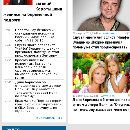
Евгений
Коротышкин
женился на беременной
подруге
Новости шоу-бизнеса и
09:00
скандальные истории в
27 августа 2016, 23:47 —
Шоу-бизнес
России и мире. Хроника
Спустя много лет солист "Чайфа"
событий 28.08.16
Владимир Шахрин признался,
Спустя много лет солист
23:47
почему не стал продюсировать
"Чайфа" Владимир Шахрин
Земфиру
признался, почему не стал
продюсировать Земфиру
Красоту ничем не
23:33
испортишь: Екатерина
Климова и ее дети
сфотографировались,
вымазавшись в лечебной
грязи
Дана Борисова об
22:43
отношениях с отцом дочери
Полины: "Он унижает по
телефону, называет меня
по-всякому"
27 августа 2016, 22:43 —
Шоу-бизнес
Дана Борисова об отношениях с
Брак Натали Портман терпит
21:56
крах: актриса возвратилась
отцом дочери Полины: "Он униж
в США, бросив супруга во
по телефону, называет меня по-
Франции
всякому"
ВСЕ НОВОСТИ »