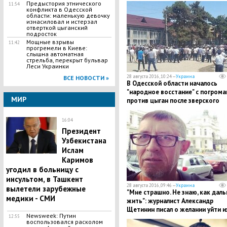
Украинки
Предыстория этнического
11:54
конфликта в Одесской
области: маленькую девочку
изнасиловал и истерзал
отверткой цыганский
подросток
Мощные взрывы
11:42
прогремели в Киеве:
слышна автоматная
стрельба, перекрыт бульвар
Леси Украинки
28 августа 2016, 10:24 —
Украина
ВСЕ НОВОСТИ »
В Одесской области началось
"народное восстание" с погром
МИР
против цыган после зверского
убийства девочки
16:04
Президент
Узбекистана
Ислам
Каримов
угодил в больницу с
инсультом, в Ташкент
28 августа 2016, 09:46 —
Украина
вылетели зарубежные
"Мне страшно. Не знаю, как дал
медики - СМИ
жить": журналист Александр
Щетинин писал о желании уйти и
Newsweek: Путин
12:55
жизни за неделю до самоубийст
воспользовался расколом