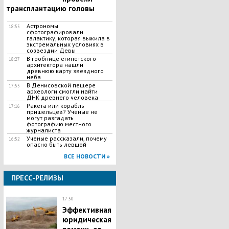
трансплантацию головы
Астрономы
18:55
сфотографировали
галактику, которая выжила в
экстремальных условиях в
созвездии Девы
В гробнице египетского
18:27
архитектора нашли
древнюю карту звездного
неба
В Денисовской пещере
17:55
археологи смогли найти
ДНК древнего человека
Ракета или корабль
17:16
пришельцев? Ученые не
могут разгадать
фотографию местного
журналиста
Ученые рассказали, почему
16:52
опасно быть левшой
ВСЕ НОВОСТИ »
ПРЕСС-РЕЛИЗЫ
17:50
Эффективная
юридическая