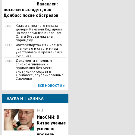
Балаклеи:
поселки выглядят, как
Донбасс после обстрелов
Кадры с модного показа
11:57
дочери Рамзана Кадырова:
на мероприятие в Грозном
Ольга Бузова надела
паранджу
Фоторепортаж из Липецка,
09:12
где ночью и стар, и млад
участвовали в крещенских
купаниях
Документы с полным
14:13
списком пленных и
пропавших без вести
украинских солдат в
Донбассе, опубликованные
Савченко
ВСЕ НОВОСТИ »
НАУКА И ТЕХНИКА
14:18
ИноСМИ: В
Китае ученые
успешно
провели