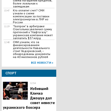
схема погашения кредитов,
более лояльная к
заемщикам
Кто оплатит счет? СМИ
13:47
узнали о схеме
компенсации за поставки
электроэнергии в ЛНР из
России
"Газпром" в арбитраже
11:19
Стокгольма увеличил сумму
претензий к "Нафтогазу":
украинская компания может
заплатить $37 млрд
СМИ узнали, что за
12:48
финансированием
деятельности Навального
стоит Ходорковский, –
обнародованы документы
на 40 миллионов рублей
ВСЕ НОВОСТИ »
СПОРТ
12:54
Избивший
Кличко
Джошуа дал
совет невесте
украинского боксера