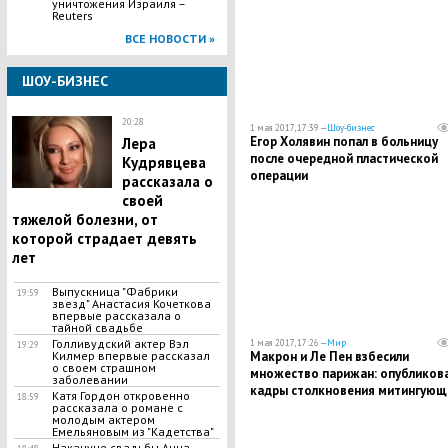
уничтожения Израиля –
Reuters
ВСЕ НОВОСТИ »
ШОУ-БИЗНЕС
20:28
1 мая 2017, 17:39 —
Шоу-бизнес
Егор Холявин попал в больницу
Лера
после очередной пластической
Кудрявцева
операции
рассказала о
своей
тяжелой болезни, от
которой страдает девять
лет
Выпускница "Фабрики
19:59
звезд" Анастасия Кочеткова
впервые рассказала о
тайной свадьбе
Голливудский актер Вэл
1 мая 2017, 17:26 —
Мир
19:29
Килмер впервые рассказал
Макрон и Ле Пен взбесили
о своем страшном
множество парижан: опубликов
заболевании
кадры столкновения митингующ
Катя Гордон откровенно
18:59
полицией
рассказала о романе с
молодым актером
Емельяновым из "Кадетства"
Накануне свадьбы Анна