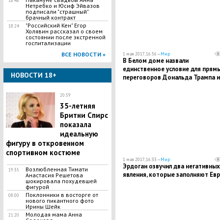
18:48
Нетребко и Юсиф Эйвазов
подписали "страшный"
брачный контракт
"Российский Кен" Егор
18:24
Холявин рассказал о своем
состоянии после экстренной
госпитализации
ВСЕ НОВОСТИ »
1 мая 2017, 16:56 —
Мир
В Белом доме назвали
единственное условие для прям
НОВОСТИ 18+
переговоров Дональда Трампа и
Ким Чен Ына
20:59
35-летняя
Бритни Спирс
показала
идеальную
фигуру в откровенном
спортивном костюме
1 мая 2017, 16:33 —
Мир
Эрдоган озвучил два негативных
Возлюбленная Тимати
19:35
явления, которые заполняют Ев
Анастасия Решетова
шокировала похудевшей
фигурой
Поклонники в восторге от
08:00
нового пикантного фото
Ирины Шейк
Молодая мама Анна
21:20