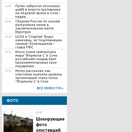
Путин забросил несколько
11:05
шайб в ворота противника
на ледовой арене в Сочи –
кадры
Сборная России по хоккею
23:42
разгромила чехов в
заключительном матче
Евротура
ЦСКА и "Спартак" будут
22:19
наказаны, за "подложивших
свинью" болельщиков –
глава РФС
Итоги этапа чемпионата
19:51
мира "Формула-1" в Сочи:
российский гонщик Квят
прокомментировал свое
поражение
Мутко рассказал, как
19:10
участники оценили уровень
организации этапа гонок
"Формулы-1" в Сочи
ВСЕ НОВОСТИ »
ФОТО
09:47
Шокирующие
фото
опустевшей