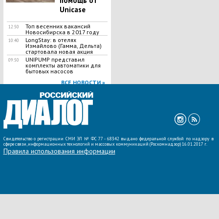
помощь от
Unicase
Топ весенних вакансий
12:50
Новосибирска в 2017 году
LongStay: в отелях
10:40
Измайлово (Гамма, Дельта)
стартовала новая акция
UNIPUMP представил
09:50
комплекты автоматики для
бытовых насосов
ВСЕ НОВОСТИ »
Свидетельство о регистрации СМИ ЭЛ № ФС 77 - 68342 выдано федеральной службой по надзору в
сфере связи, информационных технологий и массовых коммуникаций (Роскомнадзор) 16.01.2017 г.
Правила использования информации