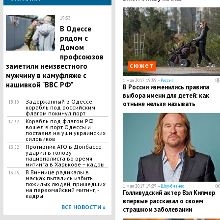
19:33
В Одессе
рядом с
Домом
профсоюзов
сюжет
заметили неизвестного
мужчину в камуфляже с
1 мая 2017, 19:59 —
Россия
нашивкой "ВВС РФ"
В России изменились правила
выбора имени для детей: как
Задержанный в Одессе
18:10
отныне нельзя называть
корабль под российским
новорожденных
флагом покинул порт
Корабль под флагом РФ
17:32
вошел в порт Одессы и
поставил на уши украинских
силовиков
Противник АТО в Донбассе
13:52
ударил в голову
националиста во время
митинга в Харькове – кадры
В Виннице радикалы в
13:26
масках пытались избить
пожилых людей, пришедших
1 мая 2017, 19:29 —
Шоу-бизнес
на первомайский митинг, -
Голливудский актер Вэл Килмер
кадры
впервые рассказал о своем
ВСЕ НОВОСТИ »
страшном заболевании