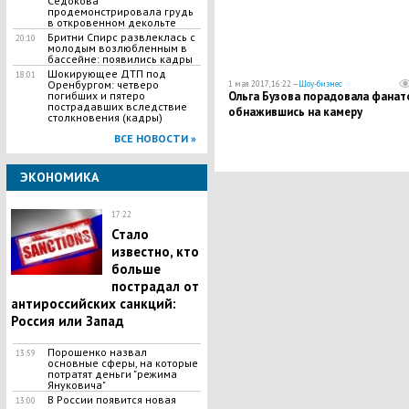
Седокова
продемонстрировала грудь
в откровенном декольте
Бритни Спирс развлеклась с
20:10
молодым возлюбленным в
бассейне: появились кадры
​Шокирующее ДТП под
18:01
Оренбургом: четверо
1 мая 2017, 16:22 —
Шоу-бизнес
погибших и пятеро
Ольга Бузова порадовала фанат
пострадавших вследствие
обнажившись на камеру
столкновения (кадры)
ВСЕ НОВОСТИ »
ЭКОНОМИКА
17:22
Стало
известно, кто
больше
пострадал от
антироссийских санкций:
Россия или Запад
Порошенко назвал
13:59
основные сферы, на которые
потратят деньги "режима
Януковича"
В России появится новая
13:00