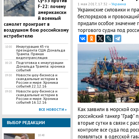
Су-35 против
1 мая 2017, 17:32 —
Украина
F-22: почему
Украинские силовики и пра
американски
беспорядков и провокаций
й военный
придали особое значение 
самолет проиграет в
торгового судна под росс
воздушном бою российскому
истребителю
Инаугурация 45-го
10:00
президента США Дональда
Трампа. Прямая
видеотрансляция
Подготовка к инаугурации
00:28
Дональда Трампа: хроника
событий
Новости шоу-бизнеса и
09:00
скандальные истории в
России и мире. Хроника
событий 22.12.16
Новости шоу-бизнеса и
09:00
скандальные истории в
России и мире. Хроника
событий 16.12.16
Как заявили в морской ох
ВСЕ НОВОСТИ »
российский танкер "Граф" 
вторые сутки в связи с ра
ВЫБОР РЕДАКЦИИ
контроле все суда под рос
появляться в одесской гав
18:48