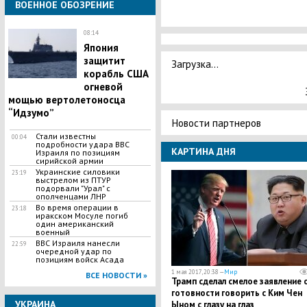
ВОЕННОЕ ОБОЗРЕНИЕ
08:14
Япония
защитит
Загрузка...
корабль США
огневой
мощью вертолетоносца
“Идзумо”
Новости партнеров
Стали известны
00:04
подробности удара ВВС
КАРТИНА ДНЯ
Израиля по позициям
сирийской армии
Украинские силовики
23:19
выстрелом из ПТУР
подорвали "Урал" с
ополченцами ЛНР
Во время операции в
23:18
иракском Мосуле погиб
один американский
военный
ВВС Израиля нанесли
22:59
очередной удар по
позициям войск Асада
1 мая 2017, 20:38 —
Мир
ВСЕ НОВОСТИ »
Трамп сделал смелое заявление 
готовности говорить с Ким Чен
УКРАИНА
Ыном с глазу на глаз