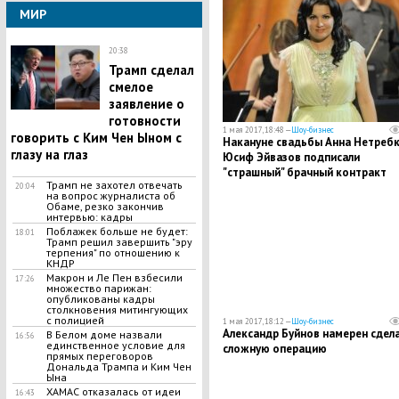
МИР
20:38
Трамп сделал
смелое
заявление о
готовности
1 мая 2017, 18:48 —
Шоу-бизнес
говорить с Ким Чен Ыном с
Накануне свадьбы Анна Нетребк
глазу на глаз
Юсиф Эйвазов подписали
"страшный" брачный контракт
Трамп не захотел отвечать
20:04
на вопрос журналиста об
Обаме, резко закончив
интервью: кадры
Поблажек больше не будет:
18:01
Трамп решил завершить "эру
терпения" по отношению к
КНДР
Макрон и Ле Пен взбесили
17:26
множество парижан:
опубликованы кадры
столкновения митингующих
с полицией
1 мая 2017, 18:12 —
Шоу-бизнес
Александр Буйнов намерен сдел
В Белом доме назвали
16:56
единственное условие для
сложную операцию
прямых переговоров
Дональда Трампа и Ким Чен
Ына
ХАМАС отказалась от идеи
16:43