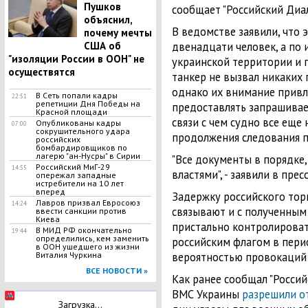
Пушков
сообщает "Российский Диал
объяснил,
В ведомстве заявили, что 
почему мечты
США об
двенадцати человек, а по 
"изоляции России в ООН" не
украинской территории и 
осуществятся
танкер не вызвал никаких
однако их внимание привл
В Сеть попали кадры
22:51
репетиции Дня Победы на
предоставлять запрашива
Красной площади
связи с чем судно все еще
Опубликованы кадры
07:00
сокрушительного удара
продолжения следования п
российских
бомбардировщиков по
лагерю "ан-Нусры" в Сирии
"Все документы в порядке,
Российский МиГ-29
14:55
властями", - заявили в пре
опережал западные
истребители на 10 лет
вперед
Задержку российского тор
Лавров призвал Евросоюз
14:24
связывают и с полученны
ввести санкции против
Киева
пристально контролироват
В МИД РФ окончательно
19:44
определились, кем заменить
российским флагом в перио
в ООН ушедшего из жизни
Виталия Чуркина
вероятностью провокаций 
ВСЕ НОВОСТИ »
Как ранее сообщал "Россий
ВМС Украины
разрешили о
Загрузка...