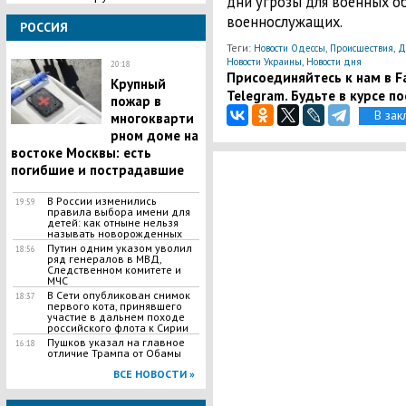
дни угрозы для военных о
военнослужащих.
РОССИЯ
Теги:
,
,
Новости Одессы
Происшествия
Д
,
Новости Украины
Новости дня
20:18
Присоединяйтесь к нам в Fa
Крупный
Telegram. Будьте в курсе п
пожар в
В зак
многокварти
рном доме на
востоке Москвы: есть
погибшие и пострадавшие
В России изменились
19:59
правила выбора имени для
детей: как отныне нельзя
называть новорожденных
Путин одним указом уволил
18:56
ряд генералов в МВД,
Следственном комитете и
МЧС
В Сети опубликован снимок
18:37
первого кота, принявшего
участие в дальнем походе
российского флота к Сирии
Пушков указал на главное
16:18
отличие Трампа от Обамы
ВСЕ НОВОСТИ »