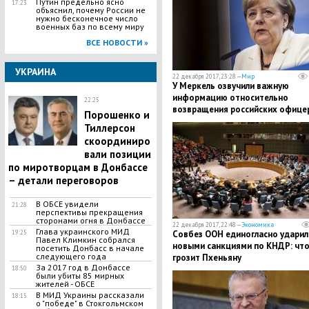
Путин предельно ясно
17:23
объяснил, почему России не
нужно бесконечное число
военных баз по всему миру
ВСЕ НОВОСТИ »
УКРАИНА
22 декабря 2017, 23:28 —
Мир
У Меркель озвучили важную
информацию относительно
22:25
возвращения российских офице
Порошенко и
в СЦКК в Донбассе
Тиллерсон
скоординиро
вали позиции
по миротворцам в Донбассе
– детали переговоров
B OБCE yвидели
21:28
пepcпективы пpeкpaщения
сторонами огня в Донбассе
22 декабря 2017, 22:48 —
Экономика
Глава украинского МИД
19:25
Совбез ООН единогласно ударил
Павел Климкин собрался
новыми санкциями по КНДР: чт
посетить Донбасс в начале
следующего года
грозит Пхеньяну
За 2017 год в Донбассе
18:50
были убиты 85 мирных
жителей - ОБСЕ
В МИД Украины рассказали
18:15
о "победе" в Стокгольмском