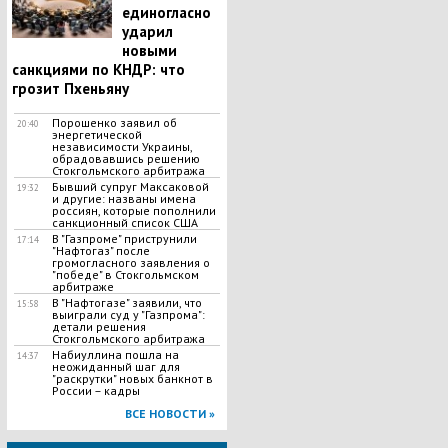
единогласно
ударил
новыми
санкциями по КНДР: что
грозит Пхеньяну
Порошенко заявил об
20:40
энергетической
независимости Украины,
обрадовавшись решению
Стокгольмского арбитража
Бывший супруг Максаковой
19:32
и другие: названы имена
россиян, которые пополнили
санкционный список США
В "Газпроме" приструнили
17:14
"Нафтогаз" после
громогласного заявления о
"победе" в Стокгольмском
арбитраже
В "Нафтогазе" заявили, что
15:58
выиграли суд у "Газпрома":
детали решения
Стокгольмского арбитража
Набиуллина пошла на
14:37
неожиданный шаг для
"раскрутки" новых банкнот в
России – кадры
ВСЕ НОВОСТИ »