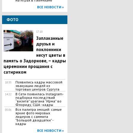
на Играх в Пхенчхане
ВСЕ НОВОСТИ »
ФОТО
17:10
Заплаканные
друзья и
поклонники
несут цветы в
память о Задорнове, – кадры
церемонии прощания с
сатириком
Появились кадры массовой
18:35
эвакуации людей из
торговых центров Сургута
В Сети появилась Іnstagram-
14:22
подборка последствий
“визита” урагана “Ирма” во
Флориду, США - кадры
Вся палитра эмоций: самые
00:06
яркие фото мировых
лидеров с саммита
"Большой двадцатки" -
кадры
ВСЕ НОВОСТИ »