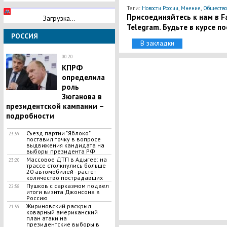
Теги:
,
,
Новости России
Мнение
Общество
Присоединяйтесь к нам в Fa
Загрузка...
Telegram. Будьте в курсе п
РОССИЯ
В закладки
00:20
КПРФ
определила
роль
Зюганова в
президентской кампании –
подробности
Съезд партии "Яблоко"
23:59
поставил точку в вопросе
выдвижения кандидата на
выборы президента РФ
Массовое ДТП в Адыгее: на
23:20
трассе столкнулись больше
20 автомобилей - растет
количество пострадавших
Пушков с сарказмом подвел
22:58
итоги визита Джонсона в
Россию
Жириновский раскрыл
21:59
коварный американский
план атаки на
президентские выборы в