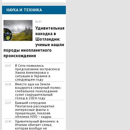
НАУКА И ТЕХНИКА
06:07
Удивительная
находка в
Шотландии:
ученые нашли
породы инопланетного
происхождения
В Сети появились
23:57
предсказания экстрасенса
Хаяла Алекперова о
ситуации в Украине в
следующем году
Вместо ада на Земле
23:18
воцарится северный полюс:
глобальное похолодание
сулит сокрушительный
голод в 2024 году
Бывший сотрудник
22:57
Пентагона рассекретил
интересные факты о
пришельцах, показав
обломок НЛО – кадры
Удивительный феномен: в
21:49
Италии обитает семья,
которая вообще не