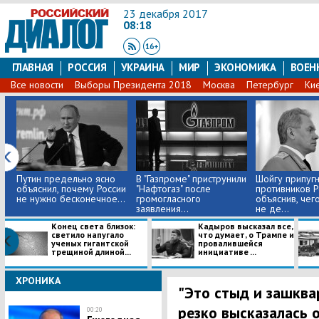
23 декабря 2017
08:18
ГЛАВНАЯ
РОССИЯ
УКРАИНА
МИР
ЭКОНОМИКА
ВОЕН
Все новости
Выборы Президента 2018
Москва
Петербург
Ки
Путин предельно ясно
В "Газпроме" приструнили
Шойгу припуг
объяснил, почему России
"Нафтогаз" после
противников Р
не нужно бесконечное...
громогласного
объяснив, чег
заявления...
не де...
Конец света близок:
Кадыров высказал все,
светило напугало
что думает, о Трампе и
ученых гигантской
провалившейся
трещиной длиной...
инициативе ...
ХРОНИКА
"Это стыд и зашквар
резко высказалась 
00:20