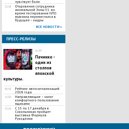
чувствует боли
Откровения сотрудника
21:18
аномальной Зоны 51: во
время тестирования НЛО
мужчина переместился в
будущее – кадры
ВСЕ НОВОСТИ »
ПРЕСС-РЕЛИЗЫ
16:34
Пачинко -
один из
столпов
японской
культуры.
Рейтинг автосигнализаций
00:50
2018 года
Направляющие – залог
11:50
комфортного пользования
ящиками
С 15 по 17 декабря в
12:26
Сокольниках пройдет
выставка Формула
Рукоделия
ВСЕ НОВОСТИ »