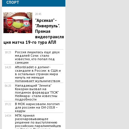
СПОРТ
20:45
"Арсенал" -
"Ливерпуль".
Прямая
видеотрансля
ция матча 19-го тура АПЛ
Россия лишилась еще двух
18:23
медалей Сочи: стало
известно, кто попал под
санкции
Aftonbladet о допинг-
14:20
скандале в России: в США и
в остальных странах мира
ничуть не меньше
попахивает жульничеством
Haпадающий "Зенита"
06:20
Koкopин вызвал на
поединок фopварда "ПСЖ"
Heймapa - стали известны
подробности
В МОК нарисовали логотип
19:22
для россиян на ОИ-2018 –
кадры
МПК принял
14:34
разочаровывающее
решение по выступлению
российских паралимпийцев