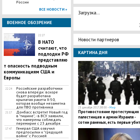
России
ВСЕ НОВОСТИ »
Загрузка...
ВОЕННОЕ ОБОЗРЕНИЕ
22:27
Новости партнеров
В НАТО
считают, что
КАРТИНА ДНЯ
подлодки РФ
представляю
т опасность подводным
коммуникациям США и
Европы
Российские разработчики
22:24
снова впереди: вскоре
будет разработана
крылатая ракета Х-50,
которая вообще незаметна
для ПВО противника
23 декабря 2017, 08:00 —
Мир
Противостояние протестующих
Донбасс встретит Новый год
21:17
в "тишине", - в ВСУ заявили,
палестинцев и армии Израиля -
что намерены соблюдать
сотни раненых, есть первые уби
перемирие с 23 декабря
Генерал США озвучил
17:47
предпосылки к "грядущей
войне" с Россией