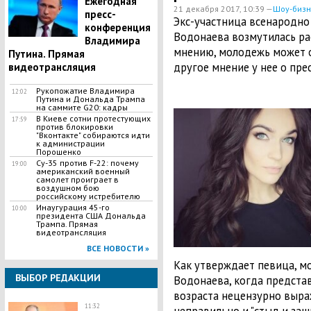
Ежегодная
21 декабря 2017, 10:39 —
Шоу-бизн
пресс-
​Экс-участница всенародно
конференция
Водонаева возмутилась ра
Владимира
мнению, молодежь может о
Путина. Прямая
другое мнение у нее о пре
видеотрансляция
Рукопожатие Владимира
12:02
Путина и Дональда Трампа
на саммите G20: кадры
В Киеве сотни протестующих
17:59
против блокировки
"Вконтакте" собираются идти
к администрации
Порошенко
Су-35 против F-22: почему
19:00
американский военный
самолет проиграет в
воздушном бою
российскому истребителю
Инаугурация 45-го
10:00
президента США Дональда
Трампа. Прямая
видеотрансляция
ВСЕ НОВОСТИ »
Как утверждает певица, м
ВЫБОР РЕДАКЦИИ
Водонаева, когда предста
возраста нецензурно выра
11:32