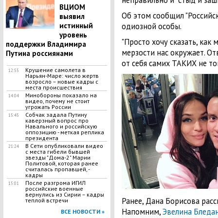
неправильно и "стыд и зашк
ВЦИОМ
Об этом сообщил "Российск
выявил
истинный
одиозной особы.
уровень
"Просто хочу сказать, как
поддержки Владимира
мерзости нас окружает. От
Путина россиянами
от себя самих ТАКИХ не тошн
Крушение самолета в
12:55
Нарьян-Маре: число жертв
возросло – новые кадры с
места происшествия
Минобороны показало на
14:04
видео, почему не стоит
угрожать России
Собчак задала Путину
15:45
каверзный вопрос про
Навального и российскую
оппозицию - меткая реплика
президента
В Сети опубликовали видео
21:24
с места гибели бывшей
звезды "Дома-2" Марии
Политовой, которая ранее
считалась пропавшей, -
кадры
После разгрома ИГИЛ
15:01
российские военные
вернулись из Сирии – кадры
Ранее, Дана Борисова расск
теплой встречи
Напомним,
Эвелина Бледа
ВСЕ НОВОСТИ »