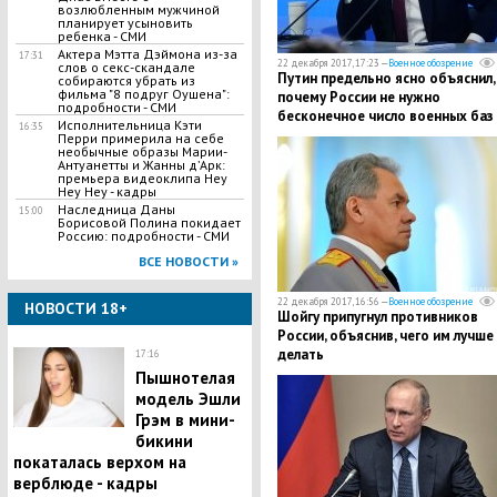
возлюбленным мужчиной
планирует усыновить
ребенка - СМИ
Актера Мэтта Дэймона из-за
17:31
22 декабря 2017, 17:23 —
Военное обозрение
слов о секс-скандале
Путин предельно ясно объяснил,
собираются убрать из
фильма "8 подруг Оушена":
почему России не нужно
подробности - СМИ
бесконечное число военных баз
Исполнительница Кэти
16:35
всему миру
Перри примерила на себе
необычные образы Марии-
Антуанетты и Жанны д’Арк:
премьера видеоклипа Hey
Hey Hey - кадры
Наследница Даны
15:00
Борисовой Полина покидает
Россию: подробности - СМИ
ВСЕ НОВОСТИ »
22 декабря 2017, 16:56 —
Военное обозрение
НОВОСТИ 18+
Шойгу припугнул противников
России, объяснив, чего им лучше
делать
17:16
Пышнотелая
модель Эшли
Грэм в мини-
бикини
покаталась верхом на
верблюде - кадры