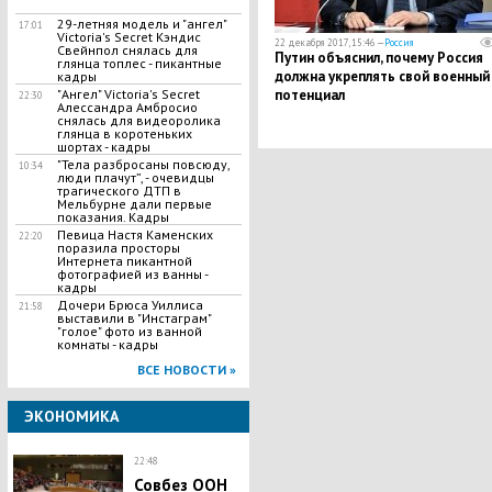
29-летняя модель и "ангел"
17:01
Victoria's Secret Кэндис
22 декабря 2017, 15:46 —
Россия
Свейнпол снялась для
Путин объяснил, почему Россия
глянца топлес - пикантные
должна укреплять свой военный
кадры
"Ангел" Victoria's Secret
потенциал
22:30
Алессандра Амбросио
снялась для видеоролика
глянца в коротеньких
шортах - кадры
"Тела разбросаны повсюду,
10:34
люди плачут”, - очевидцы
трагического ДТП в
Мельбурне дали первые
показания. Кадры
Певица Настя Каменских
22:20
поразила просторы
Интернета пикантной
фотографией из ванны -
кадры
Дочери Брюса Уиллиса
21:58
выставили в "Инстаграм"
"голое" фото из ванной
комнаты - кадры
ВСЕ НОВОСТИ »
ЭКОНОМИКА
22:48
Совбез ООН