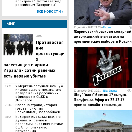
арбитраже "Нафтогаза" над
российским "Газпромом"
ВСЕ НОВОСТИ »
МИР
22 декабря 2017, 21:59 —
Россия
Жириновский раскрыл коварный
американский план атаки на
08:00
президентские выборы в России
Противостоя
ние
протестующи
х
палестинцев и армии
Израиля - сотни раненых,
есть первые убитые
У Меркель озвучили важную
23:28
информацию относительно
22 декабря 2017, 20:21 —
Шоу-бизнес
возвращения российских
Шоу "Голос" 6 сезон 17 выпуск.
офицеров в СЦКК в
Полуфинал. Эфир от 22.12.17:
Донбассе
прямая онлайн-трансляция
Названа страна, которая
21:44
готова приютить
Саакашвили, - подробности
Кадыров высказал все, что
18:55
думает, о Трампе и
провалившейся инициативе
США по признанию
Иерусалима