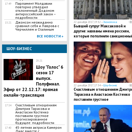
Парламент Молдавии
17:49
повторно утвердил
отклоненный Додоном
антироссийский закон –
подробности
Джонсон неожиданно
22 декабря 2017, 19:32 —
Экономика
15:21
сравнил себя и Лаврова с
Бывший супруг Максаковой и
Черчиллем и Сталиным
другие: названы имена россиян,
которые пополнили санкционны
ВСЕ НОВОСТИ »
список США
ШОУ-БИЗНЕС
20:21
Шоу "Голос" 6
сезон 17
выпуск.
Полуфинал.
22 декабря 2017, 17:54 —
Шоу-бизнес
Эфир от 22.12.17: прямая
Счастливым отношениям Дмитр
Тарасова и Анастасии Костенко
онлайн-трансляция
поставили грустное
прогнозированное будущее:
Счастливым отношениям
17:54
Дмитрия Тарасова и
подробности
Анастасии Костенко
поставили грустное
прогнозированное
будущее: подробности
45-летняя актриса Камерон
17:40
Диас вместе с