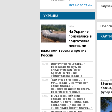
ВСЕ НОВОСТИ »
Загрузк
УКРАИНА
Новост
16:55
На Украине
признались в
КАРТИ
подготовке
местными
властями теракта против
России
Инструктор Нацгвардии
16:48
рассказал, почему не
следует искать “руку
Кремля” в громких
убийствах на Украине
“Билет в один конец”, - в
16:30
4 января 20
МИД Украины запугивают
85-летн
своих граждан,
Красно
намеревающихся пересечь
российскую границу
фурор в
В Одесской области
кадры
12:16
связанного пенсионера
пытали, а потом отпаивали
корвалолом, пока он не
умер: подробности трагедии
Испугались: главы МИД
12:01