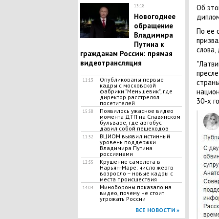
13:18
Об это
Новогоднее
диплом
обращение
По ее 
Владимира
призва
Путина к
слова,
гражданам России: прямая
видеотрансляция
"Латви
пресле
Опубликованы первые
11:13
страны
кадры с московской
национ
фабрики "Меньшевик", где
директор расстрелял
30-х г
посетителей
Появилось ужасное видео
15:58
момента ДТП на Славянском
бульваре, где автобус
давил собой пешеходов
ВЦИОМ выявил истинный
11:32
уровень поддержки
Владимира Путина
россиянами
Крушение самолета в
12:55
Нарьян-Маре: число жертв
возросло – новые кадры с
места происшествия
Минобороны показало на
14:04
видео, почему не стоит
угрожать России
ВСЕ НОВОСТИ »