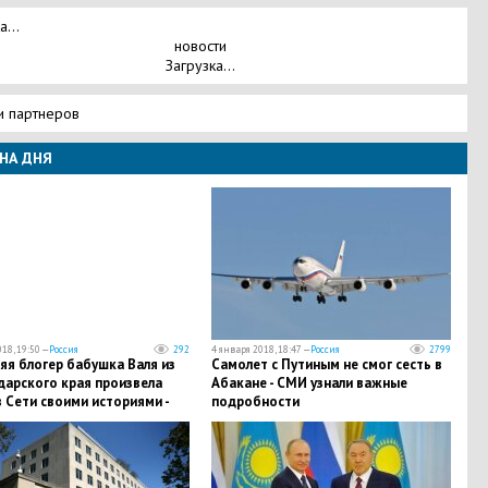
а...
новости
Загрузка...
и партнеров
НА ДНЯ
18, 19:50 —
Россия
292
4 января 2018, 18:47 —
Россия
2799
яя блогер бабушка Валя из
​Самолет с Путиным не смог сесть в
дарского края произвела
Абакане - СМИ узнали важные
 Сети своими историями -
подробности