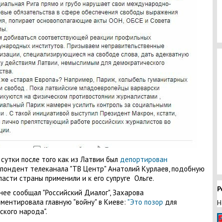
 сутки после того как из Латвии был
депортирован
пондент телеканала "ТВ Центр" Анатолий Курлаев, подобную
ласти страны применили и к его супруге Ольге.
Р
нее сообщал "Российский Диалог", Захарова
ментировала главную "войну" в Киеве:
"Это позор
для
Н
ского народа".