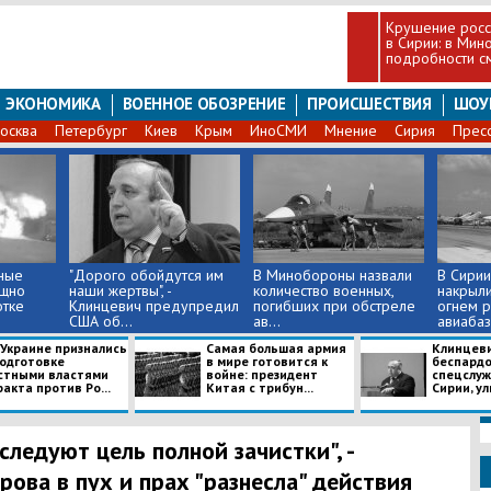
Крушение росс
в Сирии: в Ми
подробности см
ЭКОНОМИКА
ВОЕННОЕ ОБОЗРЕНИЕ
ПРОИСШЕСТВИЯ
ШОУ
осква
Петербург
Киев
Крым
ИноСМИ
Мнение
Сирия
Прес
ные
"Дорого обойдутся им
В Минобороны назвали
В Сирии
щно
наши жертвы", -
количество военных,
накрыл
отке
Клинцевич предупредил
погибших при обстреле
огнем р
США об...
ав...
авиабаз
 Украине признались
Самая большая армия
Клинцеви
подготовке
в мире готовится к
беспард
стными властями
войне: президент
спецслуж
акта против Ро...
Китая с трибун...
Сирии, ул
следуют цель полной зачистки", -
рова в пух и прах "разнесла" действия