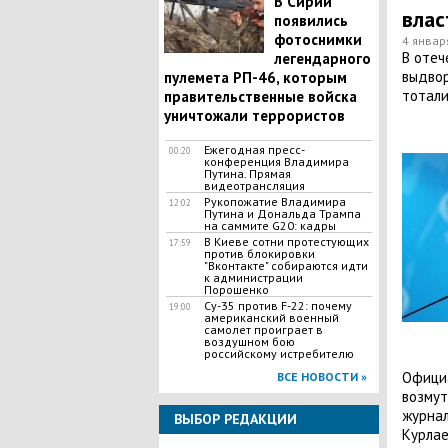
В Сирии
влас
появились
фотоснимки
4 январ
В отеч
легендарного
выдвор
пулемета РП-46, которым
тотали
правительственные войска
уничтожали террористов
Ежегодная пресс-
00:20
конференция Владимира
Путина. Прямая
видеотрансляция
Рукопожатие Владимира
12:02
Путина и Дональда Трампа
на саммите G20: кадры
В Киеве сотни протестующих
17:59
против блокировки
"Вконтакте" собираются идти
к администрации
Порошенко
Су-35 против F-22: почему
19:00
американский военный
самолет проиграет в
воздушном бою
российскому истребителю
Официа
ВСЕ НОВОСТИ »
возмут
журнал
ВЫБОР РЕДАКЦИИ
Курлае