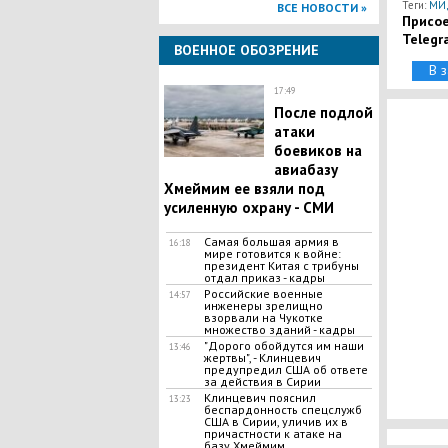
Теги:
МИД
ВСЕ НОВОСТИ »
Присое
Telegr
ВОЕННОЕ ОБОЗРЕНИЕ
В 
17:49
После подлой
атаки
боевиков на
авиабазу
Хмеймим ее взяли под
усиленную охрану - СМИ
Самая большая армия в
16:18
мире готовится к войне:
президент Китая с трибуны
отдал приказ - кадры
Российские военные
14:57
инженеры зрелищно
взорвали на Чукотке
множество зданий - кадры
"Дорого обойдутся им наши
13:46
жертвы", - Клинцевич
предупредил США об ответе
за действия в Сирии
Клинцевич пояснил
13:23
беспардонность спецслужб
США в Сирии, уличив их в
причастности к атаке на
базу Хмеймим