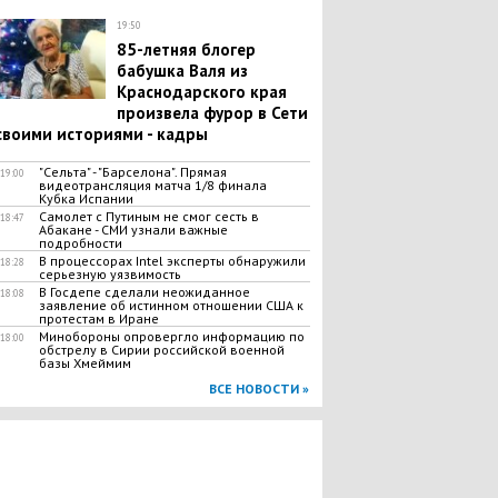
19:50
85-летняя блогер
бабушка Валя из
Краснодарского края
произвела фурор в Сети
своими историями - кадры
"Сельта" - "Барселона". Прямая
19:00
видеотрансляция матча 1/8 финала
Кубка Испании
​Самолет с Путиным не смог сесть в
18:47
Абакане - СМИ узнали важные
подробности
В процессорах Intel эксперты обнаружили
18:28
серьезную уязвимость
​В Госдепе сделали неожиданное
18:08
заявление об истинном отношении США к
протестам в Иране
Минобороны опровергло информацию по
18:00
обстрелу в Сирии российской военной
базы Хмеймим
ВСЕ НОВОСТИ »