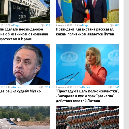
18, 18:08 —
Мир
492
4 января 2018, 17:45 —
Мир
488
епе сделали неожиданное
Президент Казахстана рассказал,
ние об истинном отношении
каким политиком является Путин
протестам в Иране
18, 17:17 —
Россия
2754
4 января 2018, 17:07 —
Россия
1043
ев решил судьбу Мутко
"Преследуют цель полной зачистки",
- Захарова в пух и прах "разнесла"
действия властей Латвии