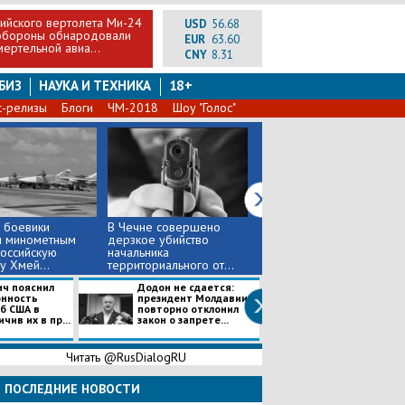
ийского вертолета Ми-24
USD
56.68
нобороны обнародовали
EUR
63.60
ертельной авиа...
CNY
8.31
БИЗ
НАУКА И ТЕХНИКА
18+
с-релизы
Блоги
ЧМ-2018
Шоу "Голос"
 боевики
В Чечне совершено
Клинцевич доступно
и минометным
дерзкое убийство
объяснил Трампу, как
оссийскую
начальника
надо общаться с КНДР
у Хмей...
территориального от...
ч пояснил
Додон не сдается:
Над горящим ц
онность
президент Молдавии
под Новосибир
б США в
повторно отклонил
образовался
ичив их в пр...
закон о запрете...
гигантский сто
густо...
Читать @RusDialogRU
ПОСЛЕДНИЕ НОВОСТИ