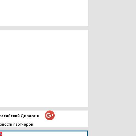
оссийский Диалог
в
овости партнеров