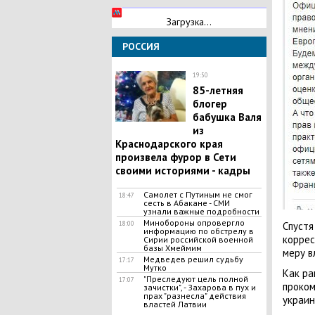
Загрузка...
РОССИЯ
19:50
85-летняя
блогер
бабушка Валя
из
Краснодарского края
произвела фурор в Сети
своими историями - кадры
​Самолет с Путиным не смог
18:47
сесть в Абакане - СМИ
узнали важные подробности
Минобороны опровергло
18:00
Спустя
информацию по обстрелу в
коррес
Сирии российской военной
базы Хмеймим
меру в
Медведев решил судьбу
17:17
Мутко
Как ра
"Преследуют цель полной
17:07
проком
зачистки", - Захарова в пух и
прах "разнесла" действия
украин
властей Латвии