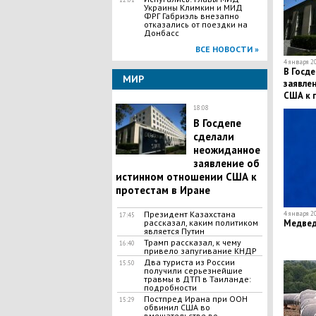
Украины Климкин и МИД
ФРГ Габриэль внезапно
отказались от поездки на
Донбасс
ВСЕ НОВОСТИ »
4 января 20
​В Госд
МИР
заявле
США к 
18:08
​В Госдепе
сделали
неожиданное
заявление об
истинном отношении США к
протестам в Иране
Президент Казахстана
4 января 20
17:45
рассказал, каким политиком
Медвед
является Путин
Трамп рассказал, к чему
16:40
привело запугивание КНДР
Два туриста из России
15:50
получили серьезнейшие
травмы в ДТП в Таиланде:
подробности
Постпред Ирана при ООН
15:29
обвинил США во
вмешательстве во