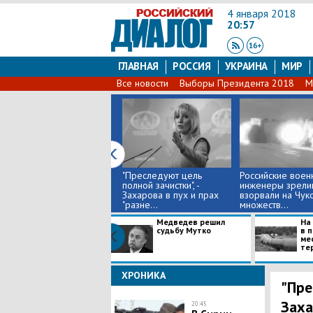
4 января 2018
20:57
ГЛАВНАЯ
РОССИЯ
УКРАИНА
МИР
Все новости
Выборы Президента 2018
М
"Преследуют цель
Российские воен
полной зачистки", -
инженеры зрели
Захарова в пух и прах
взорвали на Чук
"разне...
множеств...
Медведев решил
На
судьбу Мутко
в 
ме
тер
ХРОНИКА
"Пре
Заха
20:45