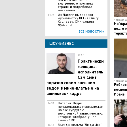
внутреннюю политику
страны и потребовал
наказания
Из Латвии выдворяют
14:24
журналистку ВГТРК Ольгу
4 января 20
Курлаеву: СМИ узнали
На Укра
причины
подгот
ВСЕ НОВОСТИ »
теракт
ШОУ-БИЗНЕС
16:57
Практически
женщина:
исполнитель
Сэм Смит
4 января 20
поразил своим внешним
Рябков
видом в мини-платье и на
воспол
шпильках - кадры
Иране
Наталья Штурм
16:37
пожаловалась журналистам
на экс-супруга с
алкогольной зависимостью,
который "отобрал" у нее
сына, - СМИ
Звезда фильма "Люди Икс"
16:13