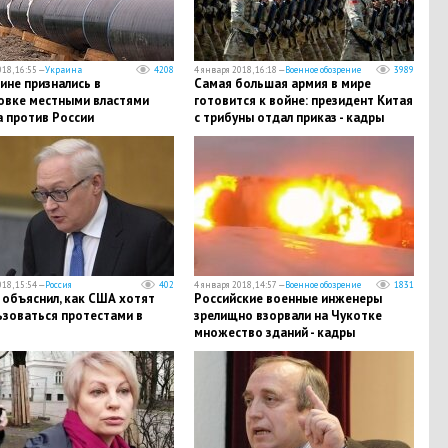
18, 16:55 —
Украина
4208
4 января 2018, 16:18 —
Военное обозрение
3989
ине признались в
Самая большая армия в мире
овке местными властями
готовится к войне: президент Китая
а против России
с трибуны отдал приказ - кадры
18, 15:54 —
Россия
402
4 января 2018, 14:57 —
Военное обозрение
1831
 объяснил, как США хотят
Российские военные инженеры
ьзоваться протестами в
зрелищно взорвали на Чукотке
множество зданий - кадры