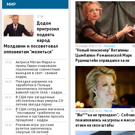
употреблении допинга
МИР
17:34
Додон
пригрозил
поднять
народ
Молдавии и посоветовал
10 января 2018, 17:21 —
Культура
"Новый пенсионер" Виталины
оппонентам "молиться"
Цымбалюк-Романовской Марк
Рудинштейн оправдался за их
Актриса Меган Маркл и
17:33
совместный снимок - подробнос
принц Гарри очаровали
поклонников совместным
выходом в свет - свежие
кадры
Поездка украинки на
16:25
заработки в Польшу
закончилась потерей
важной части тела – кадры
В США при загадочных
16:11
обстоятельствах умерла 20-
летняя звезда порно
В США сотрудники магазина
13:45
10 января 2018, 16:21 —
Россия
“поставили” грабителя на
"Жи***ка не президент", - Собчак
колени и заставили просить
пожаловалась на угрозы и масс
прощение – кадры
​Роковая игра: русская
атаки на свои штабы
13:13
рулетка закончилась
смертью 18-летней