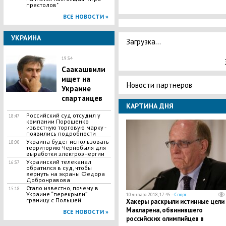
престолов"
ВСЕ НОВОСТИ »
УКРАИНА
Загрузка...
19:34
Саакашвили
ищет на
Новости партнеров
Украине
спартанцев
КАРТИНА ДНЯ
Российский суд отсудил у
18:47
компании Пopoшенко
известную тopговую мapкy -
появились подробности
Украина будет использовать
18:00
территорию Чернобыля для
выработки электроэнергии
Украинский телеканал
16:37
обратился в суд, чтобы
вернуть на экраны Федора
Добронравова
Стало известно, почему в
15:18
Украине “перекрыли”
10 января 2018, 17:45 —
Спорт
границу с Польшей
Хакеры раскрыли истинные цели
Макларена, обвинившего
ВСЕ НОВОСТИ »
российских олимпийцев в