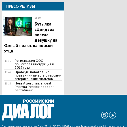
ПРЕСС-РЕЛИЗЫ
15:30
Бутылка
«Циндао»
повела
девушку на
Южный полюс на поиски
отца
Регистрация ООО
13:35
пошаговая инструкция в
2017 году
Проведи новогодние
12:45
праздники вместе с героями
американских фильмов
Новый логотип: в Ideal
18:10
Pharma Peptide провели
рестайлинг
ВСЕ НОВОСТИ »
Свидетельство о регистрации СМИ ЭЛ № ФС 77 - 68342 выдано федеральной службой по надзору в