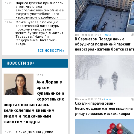
Лариса Гузеева призналась
15:29
в том, что стала
алкогольнозависимой из-за
супруга, употребляющего
наркотики, - подробности
Ольга Бузова с помощью
15:24
классической литературы
прокомментировала
женитьбу экс-мужа Дмитрия
10 января 2018, 14:02 —
Россия
Тарасова: "Идиот" и
В Сергиевом Посаде ночью
"содержанка Настасья" -
кадры
обрушился подземный паркинг
новостроя - жители боятся стат
ВСЕ НОВОСТИ »
жертвами дома: кадры
НОВОСТИ 18+
15:53
Ани Лорак в
ярком
купальнике и
коротеньких
10 января 2018, 13:19 —
Россия
Сахалин парализован -
шортах похвасталась
беспомощные жители вышли на
великолепным внешним
улицу в лыжных масках: кадры
видом и подкачанным
животом - кадры
Дочка Джонни Деппа
15:45