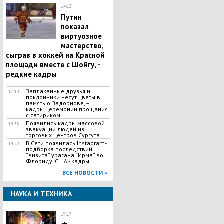
14:13
Путин
показал
виртуозное
мастерство,
сыграв в хоккей на Красной
площади вместе с Шойгу, -
редкие кадры
Заплаканные друзья и
17:10
поклонники несут цветы в
память о Задорнове, –
кадры церемонии прощания
с сатириком
Появились кадры массовой
18:35
эвакуации людей из
торговых центров Сургута
В Сети появилась Іnstagram-
14:22
подборка последствий
“визита” урагана “Ирма” во
Флориду, США - кадры
ВСЕ НОВОСТИ »
НАУКА И ТЕХНИКА
19:17