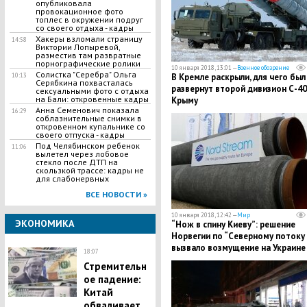
опубликовала
провокационное фото
топлес в окружении подруг
со своего отдыха - кадры
Хакеры взломали страницу
14:58
Виктории Лопыревой,
разместив там развратные
порнографические ролики
10 января 2018, 13:01 —
Военное обозрение
Солистка "Серебра" Ольга
В Кремле раскрыли, для чего был
10:13
Серябкина похвасталась
развернут второй дивизион С-40
сексуальными фото с отдыха
на Бали: откровенные кадры
Крыму
Анна Семенович показала
16:29
соблазнительные снимки в
откровенном купальнике со
своего отпуска - кадры
Под Челябинском ребенок
11:06
вылетел через лобовое
стекло после ДТП на
скользкой трассе: кадры не
для слабонервных
ВСЕ НОВОСТИ »
10 января 2018, 12:42 —
Мир
ЭКОНОМИКА
“Нож в спину Киеву”: решение
Норвегии по “Северному потоку -
вызвало возмущение на Украине
18:07
Стремительн
ое падение:
Китай
обваливает