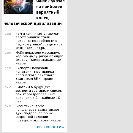
Физик указал
на наиболее
вероятный
конец
человеческой цивилизации
Чем и как питается акула-
18:28
вегетерианка: стали
известны подробности о
"гадком утенке" среди мира
хищников - кадры
NASA показало массивную
18:04
черную дыру, разрывающую
звезду, - завораживающие
кадры
Эксперты показали
17:31
испытания противника
российского ракетного
двигателя BE-4 - яркие
кадры
Смотрим в будущее:
16:55
эксперты составили список
самых востребованных
вакансий в ближайшие 10
лет
Гигантские "дома"
16:16
пришельцев захватывают
дух - подробнее об их
секретной колонии
поведали эксперты: кадры
ВСЕ НОВОСТИ »