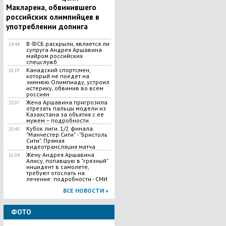
Макларена, обвинившего
российских олимпийцев в
употреблении допинга
В ФСБ раскрыли, является ли
14:44
супруга Андрея Аршавина
майром российских
спецслужб
​Канадский спортсмен,
10:19
который не поедет на
зимнюю Олимпиаду, устроил
истерику, обвинив во всем
россиян
Жена Аршавина пригрозила
23:07
отрезать пальцы модели из
Казахстана за объятия с ее
мужем – подробности
Кубок лиги. 1/2 финала.
20:45
"Манчестер Сити” - "Бристоль
Сити". Прямая
видеотрансляция матча
Жену Андрея Аршавина
16:04
Алису, попавшую в "грязный"
инцидент в самолете,
требуют отослать на
лечение: подробности - СМИ
ВСЕ НОВОСТИ »
ФОТО