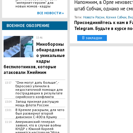
Напомним, в Орле неизве
"интернет-героем" для
новых мэмов - кадры
штаб Собчак, однако не с
ВСЕ НОВОСТИ »
Теги:
,
,
Новости России
Ксения Собчак
Ви
Присоединяйтесь к нам в Fa
ВОЕННОЕ ОБОЗРЕНИЕ
Telegram. Будьте в курсе п
В закладки
15:46
Минобороны
обнародовал
о уникальные
кадры
беспилотников, которые
атаковали Хмеймим
"Они могут дать больше", -
13:57
Евросоюз уличили в
недостаточной помощи для
пострадавших в результате
сирийского конфликта
Запад признал растущую
13:04
мощь флота России
В Кремле раскрыли, для чего
13:01
был развернут второй
дивизион С-400 в Крыму
​Американский генерал
11:14
заявил, что в случае войны
КНДР с Южной Кореей
начнется настоящая "Игра