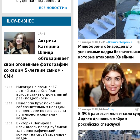
студентки - подробности
ВСЕ НОВОСТИ »
ШОУ-БИЗНЕС
17:44
Актриса
10 января 2018, 15:46 —
Военное обозрение
Катерина
Минобороны обнародовало
уникальные кадры беспилотнико
Шпица
которые атаковали Хмеймим
обговаривает
свои оголенные фотографии
со своим 5-летним сыном -
СМИ
Никогда не поздно: 57-
17:03
летний актер Хью Грант
вскоре станет отцом в пятый
раз - подробности
Пенелопа Крус покорила
16:53
соблазнительным нарядом
10 января 2018, 14:44 —
Спорт
на премьере нового сезона
В ФСБ раскрыли, является ли суп
популярного сериала -
кадры
Андрея Аршавина майром
Виктория Лопырева
российских спецслужб
16:23
извинилась перед публикой
за порнографический
контент на своей странице -
кадры