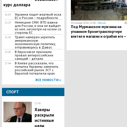
курс доллара
Украина падет жертвой иска
16:03
ЕС к России – подробности
Немецкие СМИ: ВТО важна
11:29
10 января 2018, 12:08 —
Россия
для России, и она не выйдет
Под Мурманском мужчина на
из нее, несмотря на козни со
угнанном бронетранспортере
стороны ЕС
влетел в магазин и ограбил его –
Трамп намерен укрепить
21:41
американскую
кадры
экономическую политику,
отправившись в Давос
В Евросоюзе признали
19:30
провал антироссийских
санкций – детали
В Киеве рассказали, что
17:44
попытка Украины заменить
российский рынок ЗСТ с
Европой потерпела крах
ВСЕ НОВОСТИ »
СПОРТ
17:45
Хакеры
раскрыли
истинные
цели