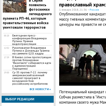
В Сирии
православный храм:
появились
фотоснимки
1 января 2018, 21:36 —
Россия
Опубликованное кандидато
легендарного
пулемета РП-46, которым
массу гневных комментари
правительственные войска
цензуры мы привести не с
уничтожали террористов
Ежегодная пресс-
00:20
конференция Владимира
Путина. Прямая
видеотрансляция
Рукопожатие Владимира
12:02
Путина и Дональда Трампа
на саммите G20: кадры
В Киеве сотни протестующих
17:59
против блокировки
"Вконтакте" собираются идти
к администрации
Порошенко
Су-35 против F-22: почему
19:00
американский военный
самолет проиграет в
воздушном бою
российскому истребителю
ВСЕ НОВОСТИ »
Потенциальный кандидат 
Собчак разместила в "Инст
ВЫБОР РЕДАКЦИИ
компании своего мужа Мак