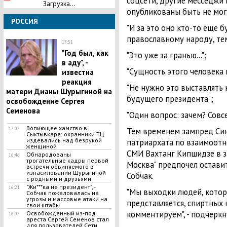
соцсети, другие месседжи
Загрузка...
опубликованы быть не мог
РОССИЯ
"И за это оно кто-то еще б
православному народу, тем
17:51
"Год был, как
"Это уже за гранью...";
в аду", -
"Сущность этого человека 
известна
реакция
"Не нужно это выставлять 
матери Дианы Шурыгиной на
будущего президента";
освобождение Сергея
Семенова
"Один вопрос: зачем? Совсе
Вопиющее хамство в
Тем временем зампред Си
17:07
Сыктывкаре: охранники ТЦ
издевались над безрукой
патриархата по взаимоотн
женщиной
СМИ Вахтанг Кипшидзе в з
Обнародованы
16:46
трогательные кадры первой
Москва" предпочел остави
встречи обвиняемого в
изнасиловании Шурыгиной
Собчак.
с родными и друзьями
"Жи***ка не президент", -
16:21
"Мы выходки людей, котор
Собчак пожаловалась на
угрозы и массовые атаки на
представляется, спиртных 
свои штабы
комментируем", - подчеркн
Освобожденный из-под
16:07
ареста Сергей Семенов стал
для пользователей Сети