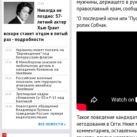
мужчины, держащего в рука
17:03
православный храм, сообща
Никогда не
поздно: 57-
"О последней ночи или "Пус
летний актер
ролик Собчак.
Хью Грант
вскоре станет отцом в пятый
раз - подробности
Украинец может поехать на
12:25
"Евровидение" под
белорусским флагом
В Минобороны указали на
17:55
любопытную деталь в
нападении боевиков на
Хмеймим
Российские военные
19:26
показали, чем террористы
атаковали авиабазу
"Хмеймим"
Зрелищные кадры
16:47
сближения Су-30 и F-15 над
Балтикой
Новогоднее обращение
13:18
Владимира Путина к
гражданам России: прямая
Такое поведение кандидата
видеотрансляция
негодования в Сети. Ниже 
ВСЕ НОВОСТИ »
комментариев, оставленны