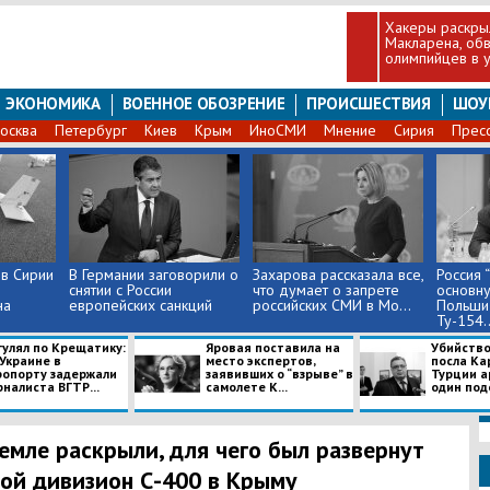
Хакеры раскры
Макларена, об
олимпийцев в 
ЭКОНОМИКА
ВОЕННОЕ ОБОЗРЕНИЕ
ПРОИСШЕСТВИЯ
ШОУ
осква
Петербург
Киев
Крым
ИноСМИ
Мнение
Сирия
Прес
 в Сирии
В Германии заговорили о
Захарова рассказала все,
​Россия
снятии с России
что думает о запрете
основн
на
европейских санкций
российских СМИ в Мо...
Польши
Ту-154..
гулял по Крещатику:
Яровая поставила на
Убийство
Украине в
место экспертов,
посла Ка
ропорту задержали
заявивших о “взрыве” в
Турции а
налиста ВГТР...
самолете К...
один подо
емле раскрыли, для чего был развернут
ой дивизион С-400 в Крыму