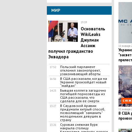
подели
МИР
19:59
Основатель
WikiLeaks
Джулиан
Ассанж
11 января 2
Украин
получил гражданство
"засвет
Эквадора
прелест
кадры
Польский парламент
17:52
отклонил законопроект,
узаконивающий аборты
В США рассказали, когда на
16:56
Украине произойдет новый
“майдан”
Бывшая коллега загадочно
14:25
погибшей порнозвезды из
США рассказала, что
сюж
сделала для ее смерти
​В Саудовской Аравии
13:27
придумали хитрый способ,
11 января 2
позволяющий “заманить”
В США р
молоденьких девушек в
произо
страну
Суровая снежная буря
13:26
накрыла столицу
Казахстана: закрыты дороги,