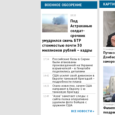
КАРТИ
ВОЕННОЕ ОБОЗРЕНИЕ
18:10
Под
Астраханью
солдат-
срочник
умудрился сжечь БТР
стоимостью почти 30
миллионов рублей – кадры
11 января 2
Путин з
Донбас
Российские базы в Сирии
17:54
заморо
были атакованы
произведенной на Украине
никого 
взрывчаткой – в Генштабе
поделились деталями
США усилят свой дивизион в
14:42
Европе танковой бригадой –
подробности плана
​Стало известно, зачем США
14:23
направят в Европу 1-ю
танковую бригаду
"Азов" заметает следы: с
12:49
сайта полка оперативно
удалили фото бойцов с
11 января 2
оружием США
​Филип
ВСЕ НОВОСТИ »
поздра