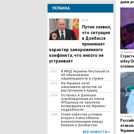
днем р
УКРАИНА
20:42
Путин заявил,
что ситуация
в Донбассе
принимает
характер замороженного
11 января 2
конфликта, что никого не
Страст
устраивает
юбку Ол
оголенн
В МИД Украины беспокоятся
сенсац
19:27
об образовании
нацменьшинств в стране
На Украине хотят
18:55
наказывать артистов за
выступления в Крыму
Осталась в Донецке:
16:14
освобожденная из плена
АТОшница не захотела
возвращаться на Украину -
подробности
Стали известны условия
16:08
11 января 2
второго этапа обмена
Российс
военнопленными между
Киевом и Донбассом
атаков
Украине
ВСЕ НОВОСТИ »