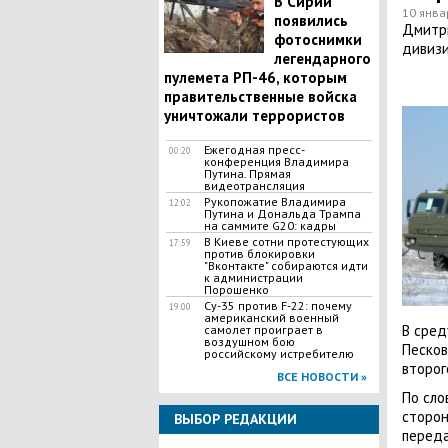
В Сирии
10 янва
появились
Дмитри
фотоснимки
дивизи
легендарного
пулемета РП-46, которым
правительственные войска
уничтожали террористов
Ежегодная пресс-
00:20
конференция Владимира
Путина. Прямая
видеотрансляция
Рукопожатие Владимира
12:02
Путина и Дональда Трампа
на саммите G20: кадры
В Киеве сотни протестующих
17:59
против блокировки
"Вконтакте" собираются идти
к администрации
Порошенко
Су-35 против F-22: почему
19:00
американский военный
В сред
самолет проиграет в
воздушном бою
Песков
российскому истребителю
второг
ВСЕ НОВОСТИ »
По сло
сторон
ВЫБОР РЕДАКЦИИ
переда