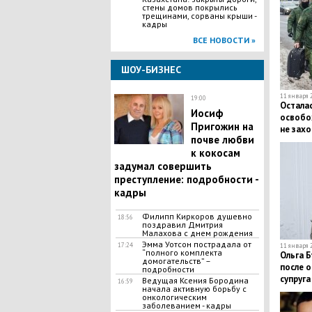
стены домов покрылись
трещинами, сорваны крыши -
кадры
ВСЕ НОВОСТИ »
ШОУ-БИЗНЕС
11 января 2
19:00
Осталас
Иосиф
освобо
Пригожин на
не захо
почве любви
Украину
к кокосам
задумал совершить
преступление: подробности -
кадры
​Филипп Киркоров душевно
18:56
поздравил Дмитрия
Малахова с днем рождения
Эмма Уотсон пострадала от
17:24
11 января 2
“полного комплекта
Ольга 
домогательств” –
после о
подробности
супруга
Ведущая Ксения Бородина
16:59
начала активную борьбу с
онкологическим
заболеванием - кадры