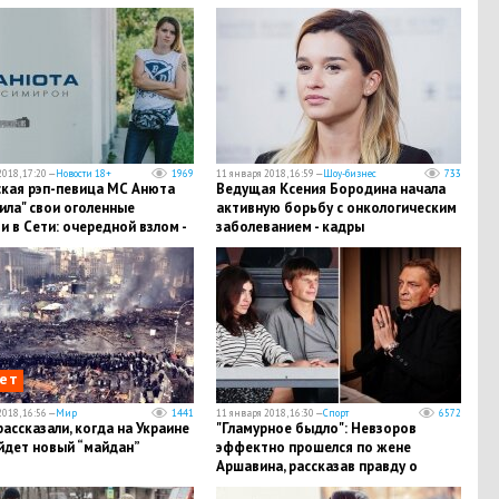
лись деталями
018, 17:20 —
Новости 18+
1969
11 января 2018, 16:59 —
Шоу-бизнес
733
ская рэп-певица МС Анюта
Ведущая Ксения Бородина начала
ила" свои оголенные
активную борьбу с онкологическим
и в Сети: очередной взлом -
заболеванием - кадры
ет
018, 16:56 —
Мир
1441
11 января 2018, 16:30 —
Спорт
6572
ассказали, когда на Украине
"Гламурное быдло": Невзоров
йдет новый “майдан”
эффектно прошелся по жене
Аршавина, рассказав правду о
ситуации на борту самолета