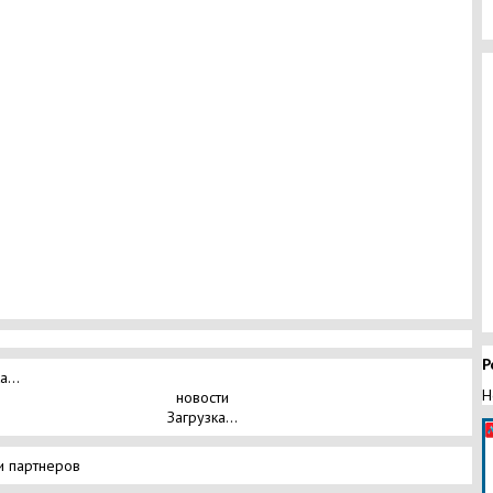
Р
а...
Н
новости
Загрузка...
и партнеров