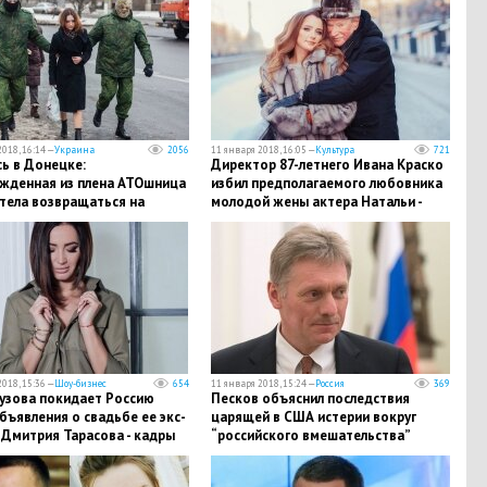
018, 16:14 —
Украина
2056
11 января 2018, 16:05 —
Культура
721
ь в Донецке:
Директор 87-летнего Ивана Краско
жденная из плена АТОшница
избил предполагаемого любовника
тела возвращаться на
молодой жены актера Натальи -
 - подробности
подробности
018, 15:36 —
Шоу-бизнес
654
11 января 2018, 15:24 —
Россия
369
Бузова покидает Россию
Песков объяснил последствия
бъявления о свадьбе ее экс-
царящей в США истерии вокруг
 Дмитрия Тарасова - кадры
“российского вмешательства”