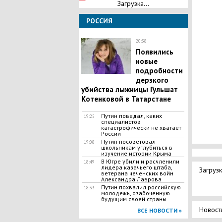
Загрузка...
РОССИЯ
20:38
​Появились
новые
подробности
дерзкого
убийства лыжницы Гульшат
Котенковой в Татарстане
Путин поведал, каких
19:25
специалистов
катастрофически не хватает
России
Путин посоветовал
19:08
школьникам углубиться в
изучение истории Крыма
В Югре убили и pacчленили
18:49
лидера казачьего штаба,
Загрузк
ветерана чеченских войн
Aлександра Лаврова
Путин похвалил российскую
18:33
молодежь, озабоченную
будущим своей страны
Новост
ВСЕ НОВОСТИ »