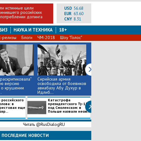
ли истинные цели
USD
56.68
винившего российских
EUR
63.60
употреблении допинга
CNY
8.31
БИЗ
НАУКА И ТЕХНИКА
18+
с-релизы
Блоги
ЧМ-2018
Шоу "Голос"
 “раскритиковала”
Сирийская армия
Эксперт: РФ может
ую версию
освободила от боевиков
предоставить Джулиану
 о крушении
авиабазу Абу Духур в
Ассанжу политическое
.
Идлиб...
убеж...
 российского
Катастрофа
"Жи***ка не
рлова: в
президентского Ту-154
президент", - С
рестован еще
под Смоленском: в
пожаловалась 
зр...
Польше назвали неож...
угрозы и массо
ата...
Читать @RusDialogRU
ПОСЛЕДНИЕ НОВОСТИ