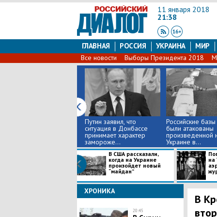
11 января 2018
21:38
ГЛАВНАЯ
РОССИЯ
УКРАИНА
МИР
Все новости
Выборы Президента 2018
М
Путин заявил, что
Российские базы
ситуация в Донбассе
были атакованы
принимает характер
произведенной 
замороже...
Украине в...
В США рассказали,
По
когда на Украине
на 
произойдет новый
аэ
“майдан”
жур
ХРОНИКА
В Кр
втор
20:45