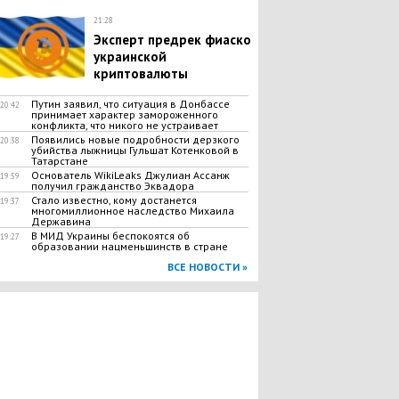
21:28
Эксперт предрек фиаско
украинской
криптовалюты
Путин заявил, что ситуация в Донбассе
20:42
принимает характер замороженного
конфликта, что никого не устраивает
​Появились новые подробности дерзкого
20:38
убийства лыжницы Гульшат Котенковой в
Татарстане
Основатель WikiLeaks Джулиан Ассанж
19:59
получил гражданство Эквадора
​Стало известно, кому достанется
19:37
многомиллионное наследство Михаила
Державина
В МИД Украины беспокоятся об
19:27
образовании нацменьшинств в стране
ВСЕ НОВОСТИ »