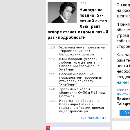
17:03
Он под
Никогда не
на рос
поздно: 57-
деятел
летний актер
"Приня
Хью Грант
обеспе
вскоре станет отцом в пятый
угроза
раз - подробности
собств
сторон
Украинец может поехать на
12:25
"Евровидение" под
белорусским флагом
Как ра
В Минобороны указали на
17:55
ракетн
любопытную деталь в
нести 
нападении боевиков на
Хмеймим
необх
Российские военные
19:26
воздуш
показали, чем террористы
атаковали авиабазу
на мес
"Хмеймим"
Зрелищные кадры
16:47
Теги:
Кры
сближения Су-30 и F-15 над
Дмитрий
Балтикой
Присое
Новогоднее обращение
13:18
Telegr
Владимира Путина к
гражданам России: прямая
видеотрансляция
В 
ВСЕ НОВОСТИ »