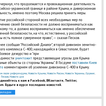
черкнул, что продолжается и провокационная деятельность
сийско-украинской границе в районе Крыма, и диверсионная
ьность, именно поэтому Москва решила принять меры.
тие российской стороной всех необходимых мер по
чению своей безопасности не должно восприниматься как
 кому-то, а должно восприниматься как именно обеспечение
енной безопасности, на что, естественно, у российской
ы есть полное суверенное право", — сказал Песков.
нее сообщал "Российский Диалог", второй дивизион зенитно-
ого комплекса С-400, находящийся в Севастополе, будет
боевое дежурство и "при
одимости
уничтожит
представляющие угрозы для Крыма
ные объекты со стороны Украины". В Госдуме
поставили Киев
то
комментарием об усилении дивизиона С-400 в Крыму.
м после референдума
,
Новости Крыма
,
Новости России
,
Новости Украины
,
Оружие
,
 Песков
,
Новости дня
диняйтесь к нам в Facebook, ВКонтакте, Twitter,
am. Будьте в курсе последних новостей.
закладки