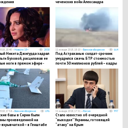
ождения
чеченских войн Aлександра
Лаврова
018, 18:40 —
Новости 18+
2858
11 января 2018, 18:10 —
Военное обозрение
664
ный Никита Джигурда задрал
Под Астраханью солдат-срочник
ьги Бузовой, расцеловав ее
умудрился сжечь БТР стоимостью
ые ноги в прямом эфире -
почти 30 миллионов рублей – кадры
ионные кадры
018, 17:54 —
Военное обозрение
696
11 января 2018, 17:51 —
Россия
997
кие базы в Сирии были
​Стало известно об очередной
аны произведенной на
“выходке” Украины, готовящей
 взрывчаткой – в Генштабе
“атаку” на Крым