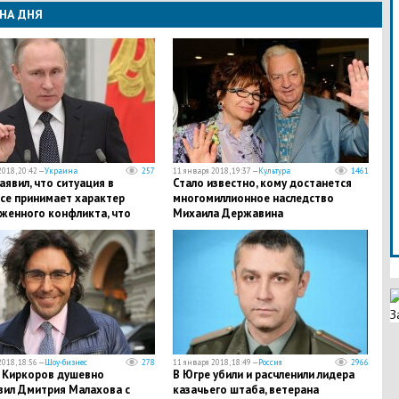
НА ДНЯ
018, 20:42 —
Украина
257
11 января 2018, 19:37 —
Культура
1461
аявил, что ситуация в
​Стало известно, кому достанется
се принимает характер
многомиллионное наследство
женного конфликта, что
Михаила Державина
не устраивает
З
018, 18:56 —
Шоу-бизнес
278
11 января 2018, 18:49 —
Россия
2966
п Киркоров душевно
В Югре убили и pacчленили лидера
вил Дмитрия Малахова с
казачьего штаба, ветерана