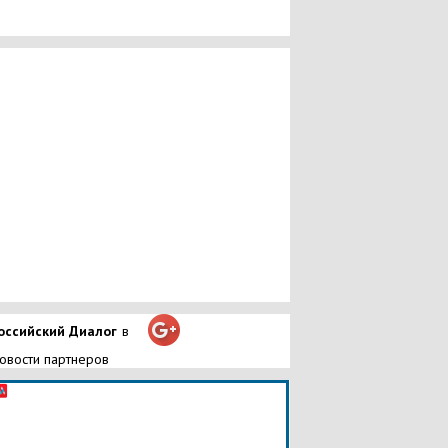
оссийский Диалог
в
овости партнеров