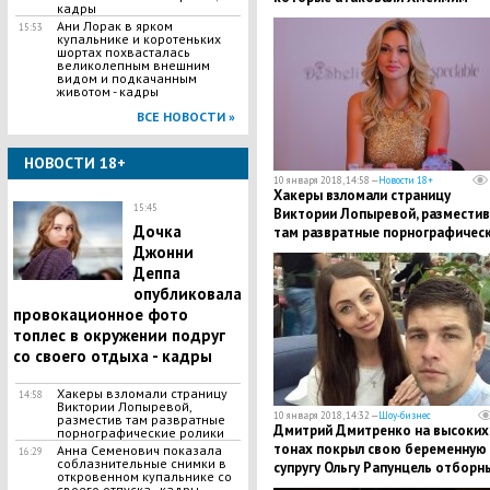
кадры
Ани Лорак в ярком
15:53
купальнике и коротеньких
шортах похвасталась
великолепным внешним
видом и подкачанным
животом - кадры
ВСЕ НОВОСТИ »
НОВОСТИ 18+
10 января 2018, 14:58 —
Новости 18+
Хакеры взломали страницу
15:45
Виктории Лопыревой, разместив
Дочка
там развратные порнографичес
ролики
Джонни
Деппа
опубликовала
провокационное фото
топлес в окружении подруг
со своего отдыха - кадры
Хакеры взломали страницу
14:58
Виктории Лопыревой,
10 января 2018, 14:32 —
Шоу-бизнес
разместив там развратные
Дмитрий Дмитренко на высоких
порнографические ролики
тонах покрыл свою беременную
Анна Семенович показала
16:29
соблазнительные снимки в
супругу Ольгу Рапунцель отборн
откровенном купальнике со
матом - подробности
своего отпуска - кадры