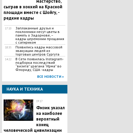
мастерство,
сыграв в хоккей на Красной
площади вместе с Шойгу, -
редкие кадры
Заплаканные друзья и
17:10
поклонники несут цветы в
память о Задорнове, –
кадры церемонии прощания
с сатириком
Появились кадры массовой
18:35
эвакуации людей из
торговых центров Сургута
В Сети появилась Іnstagram-
14:22
подборка последствий
“визита” урагана “Ирма” во
Флориду, США - кадры
ВСЕ НОВОСТИ »
НАУКА И ТЕХНИКА
19:17
Физик указал
на наиболее
вероятный
конец
человеческой цивилизации