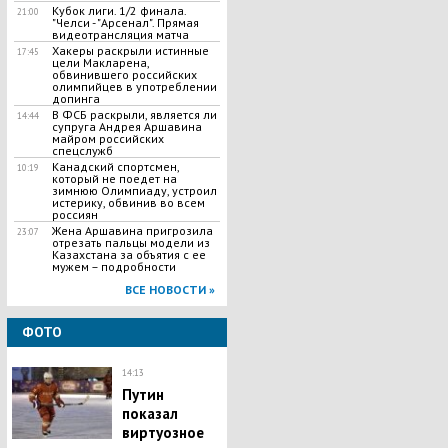
Кубок лиги. 1/2 финала.
21:00
"Челси - "Арсенал". Прямая
видеотрансляция матча
Хакеры раскрыли истинные
17:45
цели Макларена,
обвинившего российских
олимпийцев в употреблении
допинга
В ФСБ раскрыли, является ли
14:44
супруга Андрея Аршавина
майром российских
спецслужб
​Канадский спортсмен,
10:19
который не поедет на
зимнюю Олимпиаду, устроил
истерику, обвинив во всем
россиян
Жена Аршавина пригрозила
23:07
отрезать пальцы модели из
Казахстана за объятия с ее
мужем – подробности
ВСЕ НОВОСТИ »
ФОТО
14:13
Путин
показал
виртуозное