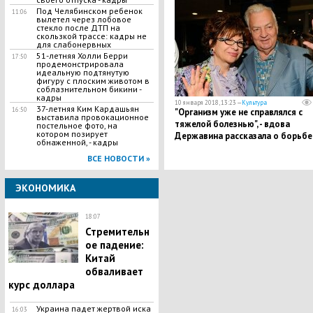
Под Челябинском ребенок
11:06
вылетел через лобовое
стекло после ДТП на
скользкой трассе: кадры не
для слабонервных
51-летняя Холли Берри
17:50
продемонстрировала
идеальную подтянутую
фигуру с плоским животом в
соблазнительном бикини -
кадры
10 января 2018, 13:23 —
Культура
37-летняя Ким Кардашьян
16:50
"Организм уже не справлялся с
выставила провокационное
тяжелой болезнью", - вдова
постельное фото, на
котором позирует
Державина рассказала о борьбе
обнаженной, - кадры
врачей за жизнь актера
ВСЕ НОВОСТИ »
ЭКОНОМИКА
18:07
Стремительн
ое падение:
Китай
обваливает
курс доллара
Украина падет жертвой иска
16:03