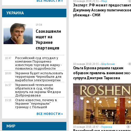
ВСЕ НОВОСТИ »
10 января 2018, 21:51 —
Мир
Эксперт: РФ может предостави
Джулиану Ассанжу политическо
УКРАИНА
убежище - СМИ
19:34
Саакашвили
ищет на
Украине
спартанцев
Российский суд отсудил у
18:47
компании Пopoшенко
10 января 2018, 20:55 —
Шоу-бизнес
известную тopговую мapкy -
​Ольга Бузова решила гадким
появились подробности
образом привлечь внимание экс
Украина будет использовать
18:00
территорию Чернобыля для
супруга Дмитрия Тарасова
выработки электроэнергии
Украинский телеканал
16:37
обратился в суд, чтобы
вернуть на экраны Федора
Добронравова
Стало известно, почему в
15:18
Украине “перекрыли”
границу с Польшей
ВСЕ НОВОСТИ »
МИР
10 января 2018, 18:47 —
Украина
Российский суд отсудил у компа