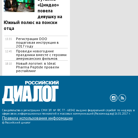
«Циндао»
повела
девушку на
Южный полюс на поиски
отца
Регистрация ООО
13:35
пошаговая инструкция в
2017 году
Проведи новогодние
12:45
праздники вместе с героями
американских фильмов
Новый логотип: в Ideal
18:10
Pharma Peptide провели
рестайлинг
ВСЕ НОВОСТИ »
Свидетельство о регистрации СМИ ЭЛ № ФС 77 - 68342 выдано федеральной службой по надзору в
сфере связи, информационных технологий и массовых коммуникаций (Роскомнадзор) 16.01.2017 г.
Правила использования информации
©
Российский диалог