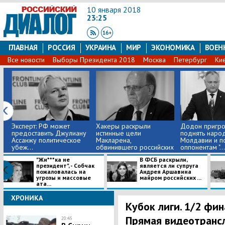
10 января 2018
23:25
ГЛАВНАЯ
РОССИЯ
УКРАИНА
МИР
ЭКОНОМИКА
ВОЕН
Все новости
Выборы Президента 2018
Москва
Петербург
Ки
Эксперт: РФ может
Хакеры раскрыли
Додон пригро
предоставить Джулиану
истинные цели
поднять наро
Ассанжу политическое
Макларена,
Молдавии и п
убеж...
обвинившего российских
оппонентам "...
о...
"Жи***ка не
В ФСБ раскрыли,
президент", - Собчак
является ли супруга
пожаловалась на
Андрея Аршавина
угрозы и массовые
майром российских ...
ата...
ХРОНИКА
Кубок лиги. 1/2 фина
Прямая видеотранс
20:45