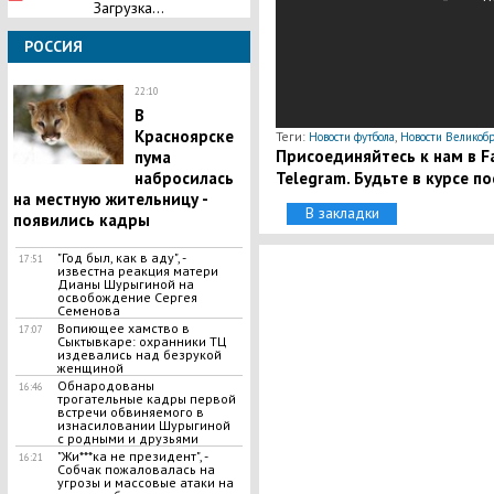
Загрузка...
РОССИЯ
22:10
В
Красноярске
Теги:
,
Новости футбола
Новости Великоб
Присоединяйтесь к нам в Fa
пума
Telegram. Будьте в курсе п
набросилась
на местную жительницу -
В закладки
появились кадры
"Год был, как в аду", -
17:51
известна реакция матери
Дианы Шурыгиной на
освобождение Сергея
Семенова
Вопиющее хамство в
17:07
Сыктывкаре: охранники ТЦ
издевались над безрукой
женщиной
Обнародованы
16:46
трогательные кадры первой
встречи обвиняемого в
изнасиловании Шурыгиной
с родными и друзьями
"Жи***ка не президент", -
16:21
Собчак пожаловалась на
угрозы и массовые атаки на