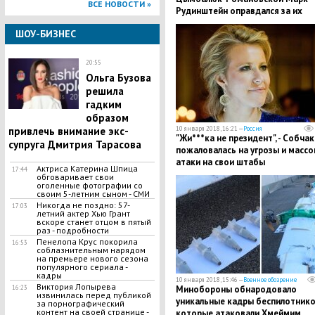
ВСЕ НОВОСТИ »
Рудинштейн оправдался за их
совместный снимок - подробнос
ШОУ-БИЗНЕС
20:55
​Ольга Бузова
решила
гадким
образом
10 января 2018, 16:21 —
Россия
привлечь внимание экс-
"Жи***ка не президент", - Собчак
супруга Дмитрия Тарасова
пожаловалась на угрозы и масс
атаки на свои штабы
Актриса Катерина Шпица
17:44
обговаривает свои
оголенные фотографии со
своим 5-летним сыном - СМИ
Никогда не поздно: 57-
17:03
летний актер Хью Грант
вскоре станет отцом в пятый
раз - подробности
Пенелопа Крус покорила
16:53
соблазнительным нарядом
на премьере нового сезона
популярного сериала -
кадры
10 января 2018, 15:46 —
Военное обозрение
Виктория Лопырева
Минобороны обнародовало
16:23
извинилась перед публикой
уникальные кадры беспилотнико
за порнографический
контент на своей странице -
которые атаковали Хмеймим