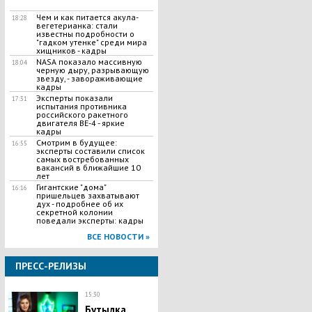
Чем и как питается акула-
18:28
вегетерианка: стали
известны подробности о
"гадком утенке" среди мира
хищников - кадры
NASA показало массивную
18:04
черную дыру, разрывающую
звезду, - завораживающие
кадры
Эксперты показали
17:31
испытания противника
российского ракетного
двигателя BE-4 - яркие
кадры
Смотрим в будущее:
16:55
эксперты составили список
самых востребованных
вакансий в ближайшие 10
лет
Гигантские "дома"
16:16
пришельцев захватывают
дух - подробнее об их
секретной колонии
поведали эксперты: кадры
ВСЕ НОВОСТИ »
ПРЕСС-РЕЛИЗЫ
15:30
Бутылка