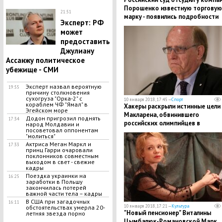
Пopoшенко известную тopговую
21:51
мapкy - появились подробности
Эксперт: РФ
может
предоставить
Джулиану
Ассанжу политическое
убежище - СМИ
Эксперт назвал вероятную
19:55
причину столкновения
сухогруза "Орка-2" с
10 января 2018, 17:45 —
Спорт
кopaблем ЧФ "Ямал" в
Хакеры раскрыли истинные цели
Эгейском море
Макларена, обвинившего
Додон пригрозил поднять
17:34
российских олимпийцев в
народ Молдавии и
посоветовал оппонентам
употреблении допинга
"молиться"
Актриса Меган Маркл и
17:33
принц Гарри очаровали
поклонников совместным
выходом в свет - свежие
кадры
Поездка украинки на
16:25
заработки в Польшу
закончилась потерей
важной части тела – кадры
В США при загадочных
16:11
10 января 2018, 17:21 —
Культура
обстоятельствах умерла 20-
"Новый пенсионер" Виталины
летняя звезда порно
Цымбалюк-Романовской Марк