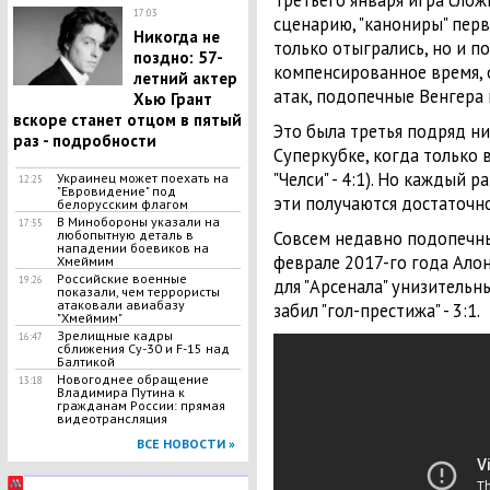
Третьего января игра сло
17:03
сценарию, "канониры" перв
Никогда не
только отыгрались, но и по
поздно: 57-
компенсированное время, 
летний актер
атак, подопечные Венгера
Хью Грант
вскоре станет отцом в пятый
Это была третья подряд ни
раз - подробности
Суперкубке, когда только 
"Челси" - 4:1). Но каждый 
Украинец может поехать на
12:25
"Евровидение" под
эти получаются достаточн
белорусским флагом
В Минобороны указали на
17:55
любопытную деталь в
Совсем недавно подопечны
нападении боевиков на
феврале 2017-го года Алон
Хмеймим
Российские военные
19:26
для "Арсенала" унизительн
показали, чем террористы
атаковали авиабазу
забил "гол-престижа" - 3:1.
"Хмеймим"
Зрелищные кадры
16:47
сближения Су-30 и F-15 над
Балтикой
Новогоднее обращение
13:18
Владимира Путина к
гражданам России: прямая
видеотрансляция
ВСЕ НОВОСТИ »