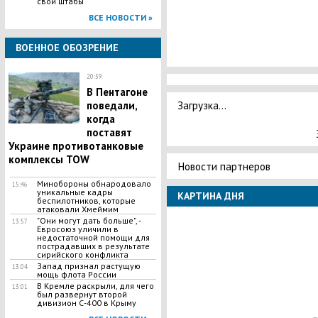
свои штабы
ВСЕ НОВОСТИ »
ВОЕННОЕ ОБОЗРЕНИЕ
20:59
В Пентагоне
Загрузка...
поведали,
когда
поставят
Украине противотанковые
комплексы TOW
Новости партнеров
Минобороны обнародовало
15:46
уникальные кадры
КАРТИНА ДНЯ
беспилотников, которые
атаковали Хмеймим
"Они могут дать больше", -
13:57
Евросоюз уличили в
недостаточной помощи для
пострадавших в результате
сирийского конфликта
Запад признал растущую
13:04
мощь флота России
В Кремле раскрыли, для чего
13:01
был развернут второй
дивизион С-400 в Крыму