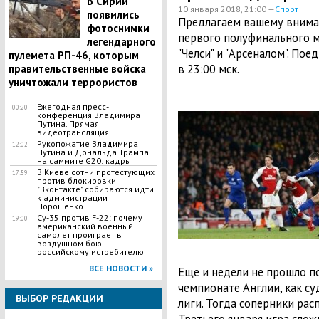
В Сирии
10 января 2018, 21:00 —
Спорт
появились
Предлагаем вашему вним
фотоснимки
первого полуфинального м
легендарного
"Челси" и "Арсеналом". Пое
пулемета РП-46, которым
в 23:00 мск.
правительственные войска
уничтожали террористов
Ежегодная пресс-
00:20
конференция Владимира
Путина. Прямая
видеотрансляция
Рукопожатие Владимира
12:02
Путина и Дональда Трампа
на саммите G20: кадры
В Киеве сотни протестующих
17:59
против блокировки
"Вконтакте" собираются идти
к администрации
Порошенко
Су-35 против F-22: почему
19:00
американский военный
самолет проиграет в
воздушном бою
российскому истребителю
ВСЕ НОВОСТИ »
Еще и недели не прошло пос
чемпионате Англии, как су
ВЫБОР РЕДАКЦИИ
лиги. Тогда соперники рас