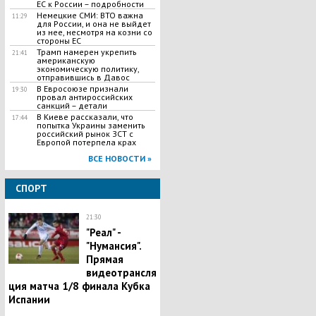
ЕС к России – подробности
Немецкие СМИ: ВТО важна
11:29
для России, и она не выйдет
из нее, несмотря на козни со
стороны ЕС
Трамп намерен укрепить
21:41
американскую
экономическую политику,
отправившись в Давос
В Евросоюзе признали
19:30
провал антироссийских
санкций – детали
В Киеве рассказали, что
17:44
попытка Украины заменить
российский рынок ЗСТ с
Европой потерпела крах
ВСЕ НОВОСТИ »
СПОРТ
21:30
"Реал" -
"Нумансия".
Прямая
видеотрансля
ция матча 1/8 финала Кубка
Испании