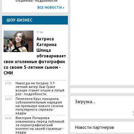
студентки - подробности
ВСЕ НОВОСТИ »
ШОУ-БИЗНЕС
17:44
Актриса
Катерина
Шпица
обговаривает
свои оголенные фотографии
со своим 5-летним сыном -
СМИ
Никогда не поздно: 57-
17:03
летний актер Хью Грант
вскоре станет отцом в пятый
раз - подробности
Пенелопа Крус покорила
16:53
Загрузка...
соблазнительным нарядом
на премьере нового сезона
популярного сериала -
кадры
Виктория Лопырева
16:23
извинилась перед публикой
за порнографический
Новости партнеров
контент на своей странице -
кадры