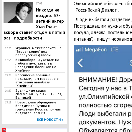
Олимпийской объявлен сбо
17:03
“Российский Диалог”.
Никогда не
поздно: 57-
“Люди выбегали раздетые,
летний актер
Пострадавшим нужны обувь
Хью Грант
посуда, одеяла, постельно
вскоре станет отцом в пятый
раз - подробности
питания”, - пишут неравн
Украинец может поехать на
12:25
"Евровидение" под
белорусским флагом
В Минобороны указали на
17:55
любопытную деталь в
нападении боевиков на
Хмеймим
Российские военные
19:26
показали, чем террористы
атаковали авиабазу
"Хмеймим"
Зрелищные кадры
16:47
сближения Су-30 и F-15 над
Балтикой
Новогоднее обращение
13:18
Владимира Путина к
гражданам России: прямая
видеотрансляция
ВСЕ НОВОСТИ »