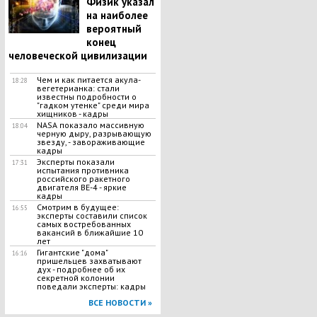
Физик указал
на наиболее
вероятный
конец
человеческой цивилизации
Чем и как питается акула-
18:28
вегетерианка: стали
известны подробности о
"гадком утенке" среди мира
хищников - кадры
NASA показало массивную
18:04
черную дыру, разрывающую
звезду, - завораживающие
кадры
Эксперты показали
17:31
испытания противника
российского ракетного
двигателя BE-4 - яркие
кадры
Смотрим в будущее:
16:55
эксперты составили список
самых востребованных
вакансий в ближайшие 10
лет
Гигантские "дома"
16:16
пришельцев захватывают
дух - подробнее об их
секретной колонии
поведали эксперты: кадры
ВСЕ НОВОСТИ »