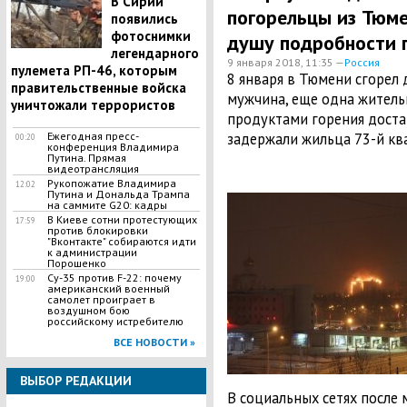
В Сирии
погорельцы из Тюме
появились
фотоснимки
душу подробности 
легендарного
9 января 2018, 11:35 —
Россия
пулемета РП-46, которым
​8 января в Тюмени сгорел
правительственные войска
мужчина, еще одна житель
уничтожали террористов
продуктами горения доста
Ежегодная пресс-
задержали жильца 73-й кв
00:20
конференция Владимира
Путина. Прямая
видеотрансляция
Рукопожатие Владимира
12:02
Путина и Дональда Трампа
на саммите G20: кадры
В Киеве сотни протестующих
17:59
против блокировки
"Вконтакте" собираются идти
к администрации
Порошенко
Су-35 против F-22: почему
19:00
американский военный
самолет проиграет в
воздушном бою
российскому истребителю
ВСЕ НОВОСТИ »
ВЫБОР РЕДАКЦИИ
В социальных сетях после