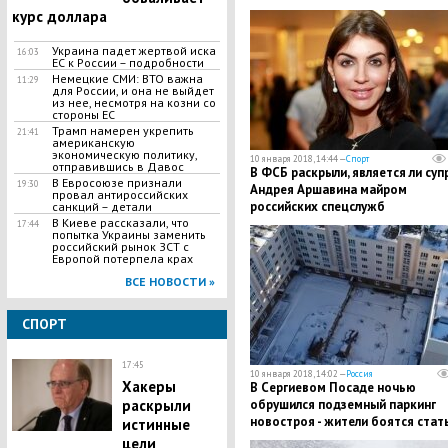
курс доллара
Украина падет жертвой иска
16:03
ЕС к России – подробности
Немецкие СМИ: ВТО важна
11:29
для России, и она не выйдет
из нее, несмотря на козни со
стороны ЕС
Трамп намерен укрепить
21:41
американскую
экономическую политику,
10 января 2018, 14:44 —
Спорт
отправившись в Давос
В ФСБ раскрыли, является ли суп
В Евросоюзе признали
19:30
Андрея Аршавина майром
провал антироссийских
российских спецслужб
санкций – детали
В Киеве рассказали, что
17:44
попытка Украины заменить
российский рынок ЗСТ с
Европой потерпела крах
ВСЕ НОВОСТИ »
СПОРТ
17:45
10 января 2018, 14:02 —
Россия
Хакеры
В Сергиевом Посаде ночью
раскрыли
обрушился подземный паркинг
новостроя - жители боятся стат
истинные
жертвами дома: кадры
цели