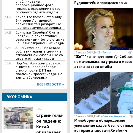
опубликовала
Рудинштейн оправдался за их
провокационное фото
совместный снимок - подробнос
топлес в окружении подруг
со своего отдыха - кадры
Хакеры взломали страницу
14:58
Виктории Лопыревой,
разместив там развратные
порнографические ролики
Солистка "Серебра" Ольга
10:13
Серябкина похвасталась
сексуальными фото с отдыха
на Бали: откровенные кадры
Анна Семенович показала
16:29
соблазнительные снимки в
10 января 2018, 16:21 —
Россия
откровенном купальнике со
"Жи***ка не президент", - Собчак
своего отпуска - кадры
пожаловалась на угрозы и масс
Под Челябинском ребенок
11:06
атаки на свои штабы
вылетел через лобовое
стекло после ДТП на
скользкой трассе: кадры не
для слабонервных
ВСЕ НОВОСТИ »
ЭКОНОМИКА
18:07
Стремительн
10 января 2018, 15:46 —
Военное обозрение
Минобороны обнародовало
ое падение:
уникальные кадры беспилотнико
Китай
которые атаковали Хмеймим
обваливает