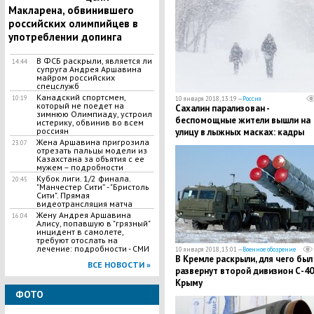
Макларена, обвинившего
российских олимпийцев в
употреблении допинга
В ФСБ раскрыли, является ли
14:44
супруга Андрея Аршавина
майром российских
спецслужб
​Канадский спортсмен,
10:19
10 января 2018, 13:19 —
Россия
который не поедет на
Сахалин парализован -
зимнюю Олимпиаду, устроил
беспомощные жители вышли на
истерику, обвинив во всем
россиян
улицу в лыжных масках: кадры
Жена Аршавина пригрозила
23:07
отрезать пальцы модели из
Казахстана за объятия с ее
мужем – подробности
Кубок лиги. 1/2 финала.
20:45
"Манчестер Сити” - "Бристоль
Сити". Прямая
видеотрансляция матча
Жену Андрея Аршавина
16:04
Алису, попавшую в "грязный"
инцидент в самолете,
требуют отослать на
лечение: подробности - СМИ
10 января 2018, 13:01 —
Военное обозрение
В Кремле раскрыли, для чего был
ВСЕ НОВОСТИ »
развернут второй дивизион С-40
Крыму
ФОТО