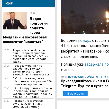
МИР
17:34
Додон
пригрозил
поднять
народ
Молдавии и посоветовал
Во время
пожара
отравлен
оппонентам "молиться"
41-летняя тюменчанка. Же
Актриса Меган Маркл и
выбраться из квартиры - с
17:33
принц Гарри очаровали
спасения подъемник.
поклонников совместным
выходом в свет - свежие
кадры
Полиция уже
задержала по
Поездка украинки на
16:25
заработки в Польшу
жителя.
закончилась потерей
важной части тела – кадры
Теги:
,
,
Происшествия
Общество
Тюмень
В США при загадочных
16:11
Присоединяйтесь к нам в Fa
обстоятельствах умерла 20-
летняя звезда порно
Telegram. Будьте в курсе п
В США сотрудники магазина
13:45
“поставили” грабителя на
В закладки
колени и заставили просить
прощение – кадры
​Роковая игра: русская
13:13
рулетка закончилась
смертью 18-летней