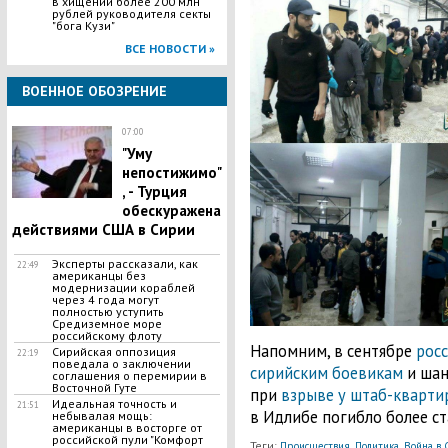
в хищении более 200 млн
рублей руководителя секты
"бога Кузи"
ВСЕ НОВОСТИ »
ВОЕННОЕ ОБОЗРЕНИЕ
07:00
"Уму
непостижимо"
, - Турция
обескуражена
действиями США в Сирии
Эксперты рассказали, как
22:49
американцы без
модернизации кораблей
через 4 года могут
полностью уступить
Средиземное море
российскому флоту
Напомним, в сентябре
росс
Сирийская оппозиция
22:19
поведала о заключении
сирийским боевикам
и шан
соглашения о перемирии в
Bocточной Гyте
при
взрыве у штаб-кварти
Идеальная точность и
21:51
в Идлибе погибло более ст
небывалая мощь:
американцы в восторге от
российской пули "Комфорт
Теги:
,
,
Происшествия
Политика
Война в 