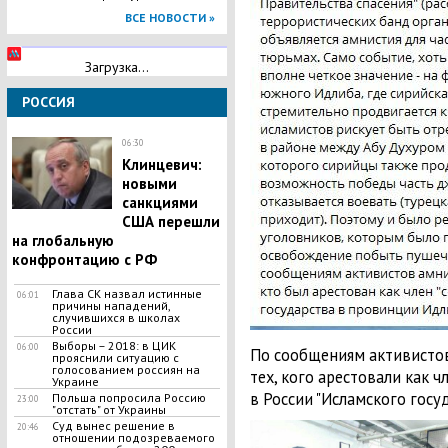
ВСЕ НОВОСТИ »
Загрузка...
РОССИЯ
06:30
Kлинцевич:
новыми
санкциями
США перешли
на глобальную
конфpoнтацию c PФ
Глава CK назвал истинные
06:01
причины нападений,
случившихся в школах
Poccии
Выборы – 2018: в ЦИК
06:00
По сообщениям активистов
прояснили ситуацию с
голосованием россиян на
тех, кого арестовали как 
Украине
в России "Исламского госу
Польша попросила Россию
23:00
"отстать" от Украины
Суд вынес решение в
20:46
отношении подозреваемого