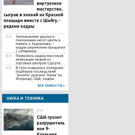
виртуозное
мастерство,
сыграв в хоккей на Красной
площади вместе с Шойгу, -
редкие кадры
Заплаканные друзья и
17:10
поклонники несут цветы в
память о Задорнове, –
кадры церемонии прощания
с сатириком
Появились кадры массовой
18:35
эвакуации людей из
торговых центров Сургута
В Сети появилась Іnstagram-
14:22
подборка последствий
“визита” урагана “Ирма” во
Флориду, США - кадры
ВСЕ НОВОСТИ »
НАУКА И ТЕХНИКА
07:47
США грозит
разрушитель
ное 9-
балльное