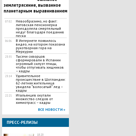
землетрясение, вызванное
планетарным выравниванием
Невообразимо, но факт:
07:02
литовская пенсионерка
преодолела смертельный
недуг благодаря поеданию
песка
В Интернете появилось
06:06
видео, на котором показана
рукотворная гора на
Меркурии
Тысячи скворцов
23:55
сформировали в Испании
огромный силуэт птицы,
чтобы отпугивать хищников
– кадры
Удивительное
23:14
происшествие в Шотландии:
62-летняя жительница
увидела ʺволосатыйʺ лед –
кадры
Итальянцев окутали
22:21
множество следов от
химиотрасс – кадры
ВСЕ НОВОСТИ »
ПРЕСС-РЕЛИЗЫ
18:20