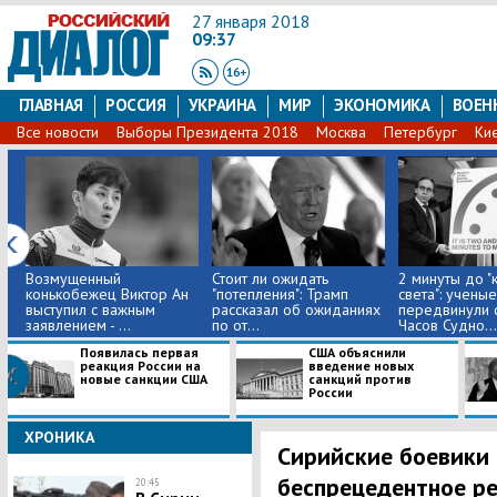
27 января 2018
09:37
ГЛАВНАЯ
РОССИЯ
УКРАИНА
МИР
ЭКОНОМИКА
ВОЕН
Все новости
Выборы Президента 2018
Москва
Петербург
Ки
Возмущенный
Стоит ли ожидать
2 минуты до "
конькобежец Виктор Ан
"потепления": Трамп
света": ученые
выступил с важным
рассказал об ожиданиях
передвинули 
заявлением - ...
по от...
Часов Cyдно...
Появилась первая
США объяснили
реакция России на
введение новых
новые санкции США
санкций против
России
ХРОНИКА
Сирийские боевики 
беспрецедентное ре
20:45