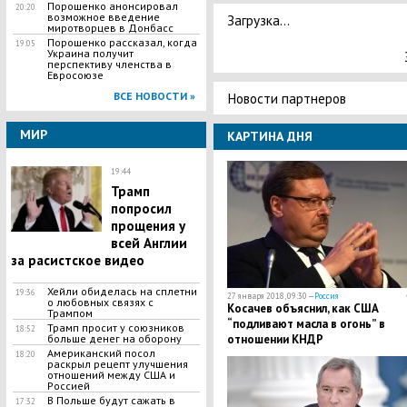
Порошенко анонсировал
20:20
возможное введение
Загрузка...
миротворцев в Донбасс
Порошенко рассказал, когда
19:05
Украина получит
перспективу членства в
Евросоюзе
ВСЕ НОВОСТИ »
Новости партнеров
МИР
КАРТИНА ДНЯ
19:44
Трамп
попросил
прощения у
всей Англии
за расистское видео
Хейли обиделась на сплетни
19:36
27 января 2018, 09:30 —
Россия
о любовных связях с
Косачев объяснил, как США
Трампом
“подливают масла в огонь” в
Трамп просит у союзников
18:52
больше денег на оборону
отношении КНДР
Американский посол
18:20
раскрыл рецепт улучшения
отношений между США и
Россией
В Польше будут сажать в
17:32