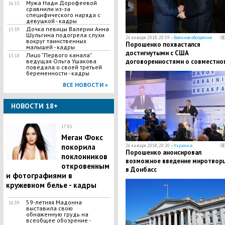
Мужа Нади Дорофеевой
16:15
сравнили из-за
специфического наряда с
девушкой - кадры
Дочка певицы Валерии Анна
15:39
Шульгина подогрела слухи
26 января 2018, 20:59 —
Военное обозрение
вокруг таинственных
Порошенко похвастался
малышей - кадры
достигнутыми с США
Лицо "Первого канала"
15:18
ведущая Ольга Ушакова
договоренностями о совместно
поведала о своей третьей
производстве оружия
беременности - кадры
ВСЕ НОВОСТИ »
НОВОСТИ 18+
17:01
Меган Фокс
покорила
26 января 2018, 20:20 —
Украина
Порошенко анонсировал
поклонников
возможное введение миротвор
откровенным
в Донбасс
и фотографиями в
кружевном белье - кадры
59-летняя Мадонна
16:39
выставила свою
обнаженную грудь на
всеобщее обозрение -