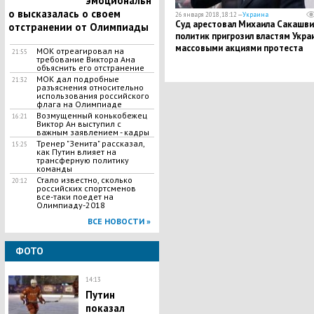
эмоциональн
о высказалась о своем
26 января 2018, 18:12 —
Украина
Суд арестовал Михаила Сакашвил
отстранении от Олимпиады
политик пригрозил властям Укра
массовыми акциями протеста
МОК отреагировал на
21:55
требование Виктора Ана
объяснить его отстранение
МОК дал подробные
21:32
разъяснения относительно
использования российского
флага на Олимпиаде
Возмущенный конькобежец
16:21
Виктор Ан выступил с
важным заявлением - кадры
Тренер "Зенита" рассказал,
15:25
как Путин влияет на
трансферную политику
команды
Стало известно, сколько
20:12
российских спортсменов
все-таки поедет на
Олимпиаду-2018
ВСЕ НОВОСТИ »
ФОТО
14:13
Путин
показал