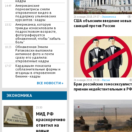
кадры
Американские
14:49
порноактрисы сняли
откровенное видео в
поддержку ульяновских
26 января 2018, 19:57 —
Экономика
курсантов - кадры
США объяснили введение новых
Американка, которую
13:32
санкций против России
трижды изнасиловали в
подростковом возрасте,
фотографируется
обнаженной, чтобы "забыть
боль"
Обнаженная Эмили
10:23
Ратаковски выложила
интимное фото и почти
сразу его удалила:
откровенные кадры
Кардашьян показала
17:57
соблазнительные формы и
ягодицы в откровенном
бикини - кадры
26 января 2018, 19:08 —
Россия
ВСЕ НОВОСТИ »
Брак российских гомосексуалис
признан недействительным в РФ
ЭКОНОМИКА
23:30
МИД РФ
красноречиво
ответил на
новые