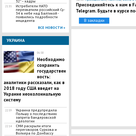
32" – кадры
Присоединяйтесь к нам в Fa
Истребители HATO
21:35
перехватили poccийский Cy-
Telegram. Будьте в курсе п
34 в небе над Балтикой -
появились подробности
В закладки
инцидента
ВСЕ НОВОСТИ »
УКРАИНА
06:58
Необходимо
сохранить
государствен
ность:
аналитики рассказали, как в
2018 году США введет на
Украине неоколониальную
систему
Украина предупредила
22:59
Польшу о последствиях
запрета бандеровской
идеологии
СМИ раскрыли итоги
22:14
переговоров Суркова и
Волкера по Донбассу