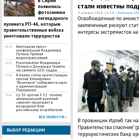
В Сирии
стали известны под
появились
фотоснимки
9 января 2018, 14:54 —
Военное об
​Освобожденные по амнис
легендарного
пулемета РП-46, которым
заключенные рискуют стат
правительственные войска
интересы экстремистов на
уничтожали террористов
Ежегодная пресс-
00:20
конференция Владимира
Путина. Прямая
видеотрансляция
Рукопожатие Владимира
12:02
Путина и Дональда Трампа
на саммите G20: кадры
В Киеве сотни протестующих
17:59
против блокировки
"Вконтакте" собираются идти
к администрации
Порошенко
Су-35 против F-22: почему
19:00
американский военный
самолет проиграет в
воздушном бою
российскому истребителю
ВСЕ НОВОСТИ »
В провинции Идлиб так на
Правительства спасения" (
ВЫБОР РЕДАКЦИИ
террористических банд орг