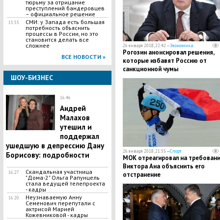
тюрьму за отрицание
преступлений бандеровцев
– официальное решение
СМИ: у Запада есть большая
15:55
потребность объяснить
процессы в России, но это
становится делать все
сложнее
26 января 2018, 22:42 —
Экономика
Рогозин анонсировал решения,
ВСЕ НОВОСТИ »
которые избавят Россию от
санкционной чумы
ШОУ-БИЗНЕС
16:46
Андрей
Малахов
утешил и
поддержал
ушедшую в депрессию Дану
26 января 2018, 21:55 —
Спорт
Борисову: подробности
МОК отреагировал на требован
Виктора Ана объяснить его
Скандальная участница
16:27
отстранение
"Дома-2" Ольга Рапунцель
стала ведущей телепроекта
- кадры
Неузнаваемую Анну
16:20
Семенович перепутали с
актрисой Марией
Кожевниковой - кадры