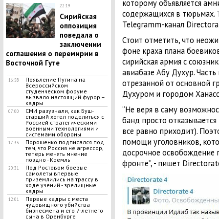
которому объявляется амни
22:19
содержащихся в тюрьмах.
Сирийская
Telegramm-канал Directorat
оппозиция
поведала о
Стоит отметить, что неож
заключении
фоне краха плана боевико
соглашения о перемирии в
сирийская армия с союзни
Bocточной Гyте
авиабазе Абу Духур. Часть
Появление Путина на
16:58
отрезанной от основной г
Всероссийском
студенческом форуме
Духуром и городом Ханасс
вызвало настоящий фурор –
кадры
“Не веря в саму возможнос
СМИ разузнали, как Буш-
07:00
старший хотел поделиться с
банд просто отказывается 
Россией стратегическими
военными технологиями и
все равно приходит). Поэт
системами обороны
помощи уголовников, кот
Порошенко подписался под
17:33
тем, что Россия не агрессор,
досрочное освобождение 
теперь менять мнение
поздно - Кремль
фронте”, - пишет Directorat
Под Ростовом боевые
20:31
самолеты впервые
приземлились на трассу в
ходе учений - зрелищные
кадры
Первые кадры с места
12:01
чудовищного убийства
бизнесмена и его 7-летнего
сына в Оренбурге