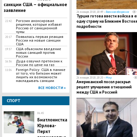
санкции США – официальное
заявление
26 января 2018, 18:49 —
Военное обозрение
Турция готова ввести войска в 
Рогозин анонсировал
одну страну на Ближнем Востоке
22:42
решения, которые избавят
подробности
Россию от санкционной
чумы
Появилась первая реакция
20:17
России на новые санкции
США
США объяснили введение
19:57
новых санкций против
России
Дуда озвучил претензии к
16:36
России по цене на газ
Foreign Policy: США в панике
11:06
от того, что биткоин может
лишить их возможности
26 января 2018, 18:20 —
Мир
накладывать санкции
Американский посол раскрыл
рецепт улучшения отношений
ВСЕ НОВОСТИ »
между США и Россией
СПОРТ
06:45
Биатлонистка
Юрлова-
Перхт