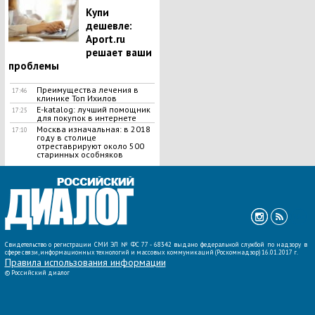
Купи
дешевле:
Aport.ru
решает ваши
проблемы
Преимущества лечения в
17:46
клинике Топ Ихилов
E-katalog: лучший помощник
17:25
для покупок в интернете
Москва изначальная: в 2018
17:10
году в столице
отреставрируют около 500
старинных особняков
ВСЕ НОВОСТИ »
Свидетельство о регистрации СМИ ЭЛ № ФС 77 - 68342 выдано федеральной службой по надзору в
сфере связи, информационных технологий и массовых коммуникаций (Роскомнадзор) 16.01.2017 г.
Правила использования информации
©
Российский диалог