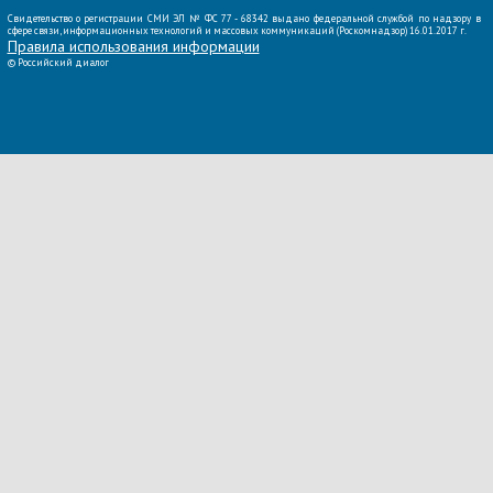
Свидетельство о регистрации СМИ ЭЛ № ФС 77 - 68342 выдано федеральной службой по надзору в
сфере связи, информационных технологий и массовых коммуникаций (Роскомнадзор) 16.01.2017 г.
Правила использования информации
©
Российский диалог