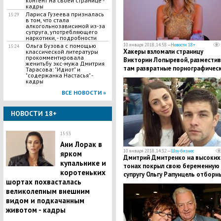
контент на своей странице -
кадры
Лариса Гузеева призналась
15:29
в том, что стала
алкогольнозависимой из-за
супруга, употребляющего
наркотики, - подробности
Ольга Бузова с помощью
10 января 2018, 14:58 —
Новости 18+
15:24
Хакеры взломали страницу
классической литературы
прокомментировала
Виктории Лопыревой, разместив
женитьбу экс-мужа Дмитрия
там развратные порнографичес
Тарасова: "Идиот" и
"содержанка Настасья" -
ролики
кадры
ВСЕ НОВОСТИ »
НОВОСТИ 18+
15:53
Ани Лорак в
10 января 2018, 14:32 —
Шоу-бизнес
ярком
Дмитрий Дмитренко на высоких
купальнике и
тонах покрыл свою беременную
коротеньких
супругу Ольгу Рапунцель отборн
шортах похвасталась
матом - подробности
великолепным внешним
видом и подкачанным
животом - кадры