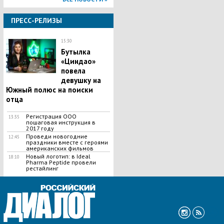
ПРЕСС-РЕЛИЗЫ
15:30
Бутылка
«Циндао»
повела
девушку на
Южный полюс на поиски
отца
Регистрация ООО
13:35
пошаговая инструкция в
2017 году
Проведи новогодние
12:45
праздники вместе с героями
американских фильмов
Новый логотип: в Ideal
18:10
Pharma Peptide провели
рестайлинг
ВСЕ НОВОСТИ »