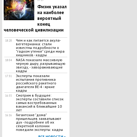
Физик указал
на наиболее
вероятный
конец
человеческой цивилизации
Чем и как питается акула-
18:28
вегетерианка: стали
известны подробности о
"гадком утенке" среди мира
хищников - кадры
NASA показало массивную
18:04
черную дыру, разрывающую
звезду, - завораживающие
кадры
Эксперты показали
17:31
испытания противника
российского ракетного
двигателя BE-4 - яркие
кадры
Смотрим в будущее:
16:55
эксперты составили список
самых востребованных
вакансий в ближайшие 10
лет
Гигантские "дома"
16:16
пришельцев захватывают
дух - подробнее об их
секретной колонии
поведали эксперты: кадры
ВСЕ НОВОСТИ »