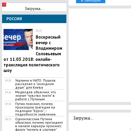
В закладки
Загрузка...
РОССИЯ
20:25
Воскресный
вечер с
Владимиром
Соловьевым
от 11.03.2018: онлайн-
трансляция политического
шоу
Украина и НАТО: Пушков
19:33
рассказал о "холодном
душе" для Киева
Медведев объяснил, что
19:16
значит "чувство локтя" в
работе с Путиным
​Путин пояснил, почему
19:10
произошла трагедия на
подлодке "Курск", –
подробности заявления
Загрузка...
Одноклассник Путина
18:25
объяснил, почему президент
в начале карьеры произнес
фразу "мочить в сортире"