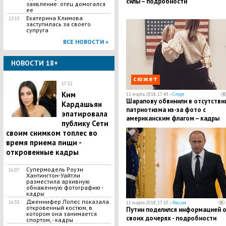
силы – подробности
заявление: отец домогался
ее
Екатерина Климова
22:15
заступилась за своего
супруга
ВСЕ НОВОСТИ »
НОВОСТИ 18+
сюжет
17:12
Ким
11 марта 2018, 17:43 —
Спорт
Шарапову обвинили в отсутстви
Кардашьян
патриотизма из-за фото с
эпатировала
американским флагом – кадры
публику Сети
своим снимком топлес во
время приема пищи -
откровенные кадры
Супермодель Роузи
16:07
Хантингтон-Уайтли
разместила архивную
обнаженную фотографию -
кадры
Дженнифер Лопес показала
16:33
11 марта 2018, 17:10 —
Россия
откровенный костюм, в
Путин поделился информацией 
котором она занимается
своих дочерях - подробности
спортом, - кадры