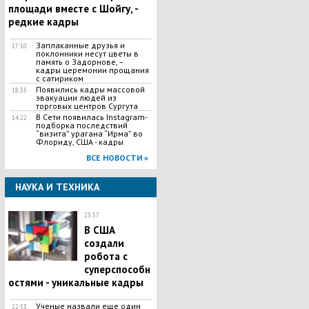
площади вместе с Шойгу, -
редкие кадры
Заплаканные друзья и
17:10
поклонники несут цветы в
память о Задорнове, –
кадры церемонии прощания
с сатириком
Появились кадры массовой
18:35
эвакуации людей из
торговых центров Сургута
В Сети появилась Іnstagram-
14:22
подборка последствий
“визита” урагана “Ирма” во
Флориду, США - кадры
ВСЕ НОВОСТИ »
НАУКА И ТЕХНИКА
23:57
В США
создали
робота с
суперспособн
остями - уникальные кадры
Ученые назвали еще один
22:53