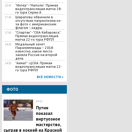
"Интер" - "Наполи". Прямая
20:45
видеотрансляция матча 28-
го тура Серии А
Шарапову обвинили в
17:43
отсутствии патриотизма из-
за фото с американским
флагом – кадры
"Спартак" - "СКА-Хабаровск".
17:00
Прямая видеотрансляция
матча 22-го тура РФПЛ
Медальный зачет
14:30
Паралимпиады – 2018:
известно, какое место
заняла Россия на второй
день
"Ахмат" - ЦСКА. Прямая
14:30
видеотрансляция матча 22-
го тура РФПЛ
ВСЕ НОВОСТИ »
ФОТО
14:13
Путин
показал
виртуозное
мастерство,
сыграв в хоккей на Красной