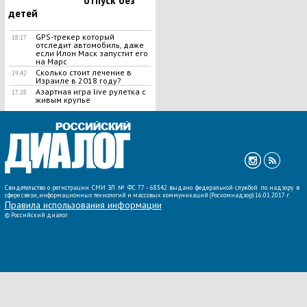
отпуск без
детей
GPS-трекер который
18:17
отследит автомобиль, даже
если Илон Маск запустит его
на Марс
Сколько стоит лечение в
19:42
Израиле в 2018 году?
Азартная игра live рулетка с
17:28
живым крупье
ВСЕ НОВОСТИ »
Свидетельство о регистрации СМИ ЭЛ № ФС 77 - 68342 выдано федеральной службой по надзору в
сфере связи, информационных технологий и массовых коммуникаций (Роскомнадзор) 16.01.2017 г.
Правила использования информации
©
Российский диалог