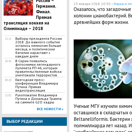
Россия –
23 января 2018, 10:30 —
Наука и те
Германия.
Оказалось, что загадочные
Финал.
колонии цианобактерий. Be
Прямая
древнейших форм жизни.
трансляция хоккея на
Олимпиаде – 2018
Выборы президента России
15:11
2018: До важного события
осталось немногим больше
месяца, и политические
баталии нарастают с
каждым днем
В Сирии появились
20:45
фотоснимки легендарного
пулемета РП-46, которым
правительственные войска
уничтожали террористов
Ежегодная пресс-
00:20
конференция Владимира
Путина. Прямая
видеотрансляция
Рукопожатие Владимира
12:02
Путина и Дональда Трампа
на саммите G20: кадры
Ученые МГУ изучили химич
ВСЕ НОВОСТИ »
оставшихся в складчатых 
Beltanelliformis. Бактерии
ВЫБОР РЕДАКЦИИ
полмиллиарда лет назад. 