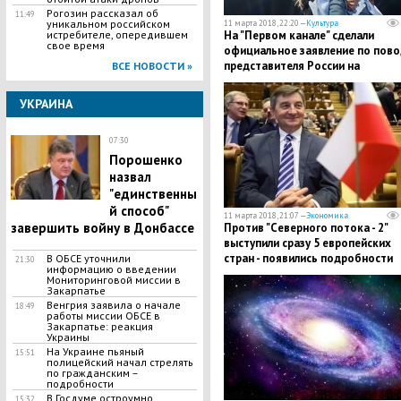
Рогозин рассказал об
11:49
уникальном российском
11 марта 2018, 22:20 —
Культура
истребителе, опередившем
На "Первом канале" сделали
свое время
официальное заявление по пово
представителя России на
ВСЕ НОВОСТИ »
"Евровидении – 2018"
УКРАИНА
07:30
Порошенко
назвал
"единственны
й способ"
11 марта 2018, 21:07 —
Экономика
завершить войну в Донбассе
Против "Северного потока - 2"
выступили сразу 5 европейских
стран - появились подробности
В ОБСЕ уточнили
21:30
информацию о введении
Мониторинговой миссии в
Закарпатье
Венгрия заявила о начале
18:49
работы миссии ОБСЕ в
Закарпатье: реакция
Украины
На Украине пьяный
15:51
полицейский начал стрелять
по гражданским –
подробности
В Госдуме остроумно
15:32