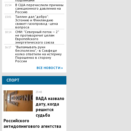
пошлинами
В США перечислили причины
21:54
санкционного давления на
Россию
Таллин дал "добро":
13:01
Эстонию и Финляндию
свяжет газопровод - цена
вопроса
СМИ: "Северный поток — 2"
10:14
не противоречит целям
Европейского
энергетического союза
"Выламывать руки
16:17
бесполезно", - в Совфеде
колко ответили на истерику
Порошенко в сторону
России
ВСЕ НОВОСТИ »
СПОРТ
23:43
ВАДА назвало
дату, когда
решится
судьба
Российского
антидопингового агентства