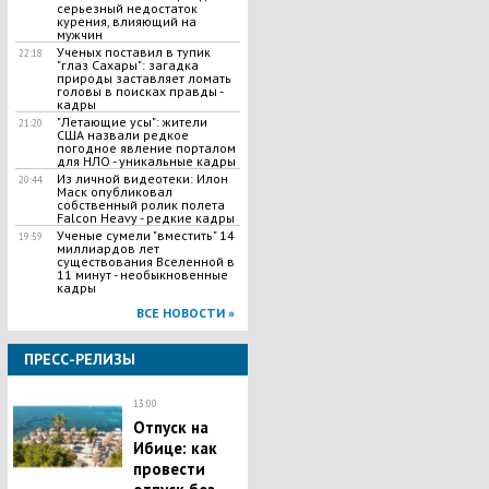
серьезный недостаток
курения, влияющий на
мужчин
Ученых поставил в тупик
22:18
"глаз Сахары": загадка
природы заставляет ломать
головы в поисках правды -
кадры
"Летающие усы": жители
21:20
США назвали редкое
погодное явление порталом
для НЛО - уникальные кадры
Из личной видеотеки: Илон
20:44
Маск опубликовал
собственный ролик полета
Falcon Heavy - редкие кадры
Ученые сумели "вместить" 14
19:59
миллиардов лет
существования Вселенной в
11 минут - необыкновенные
кадры
ВСЕ НОВОСТИ »
ПРЕСС-РЕЛИЗЫ
13:00
Отпуск на
Ибице: как
провести