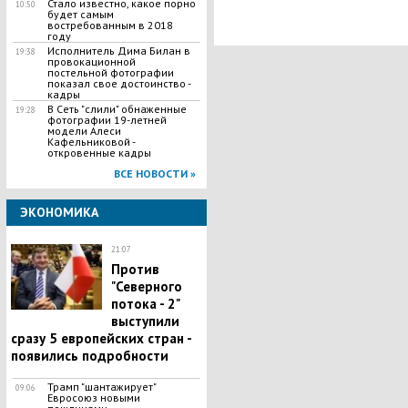
Стало известно, какое порно
10:50
будет самым
востребованным в 2018
году
Исполнитель Дима Билан в
19:38
провокационной
постельной фотографии
показал свое достоинство -
кадры
В Сеть "слили" обнаженные
19:28
фотографии 19-летней
модели Алеси
Кафельниковой -
откровенные кадры
ВСЕ НОВОСТИ »
ЭКОНОМИКА
21:07
Против
"Северного
потока - 2"
выступили
сразу 5 европейских стран -
появились подробности
Трамп "шантажирует"
09:06
Евросоюз новыми