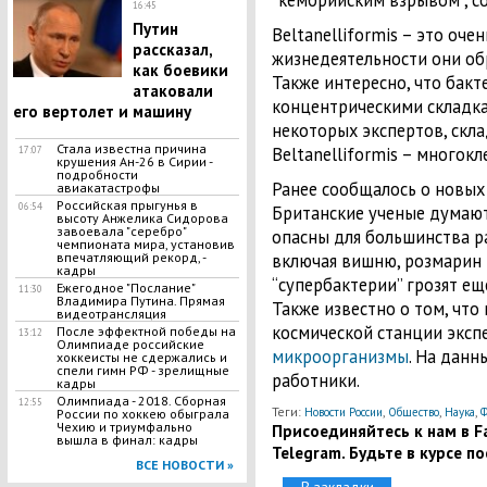
“кембрийским взрывом”, со
16:45
Путин
Beltanelliformis – это оче
рассказал,
жизнедеятельности они об
как боевики
Также интересно, что бакт
атаковали
концентрическими складка
его вертолет и машину
некоторых экспертов, скл
Стала известна причина
Beltanelliformis – много
17:07
крушения Ан-26 в Сирии -
подробности
Ранее сообщалось о новых
авиакатастрофы
Российская прыгунья в
06:54
Британские ученые думают, 
высоту Анжелика Сидорова
завоевала "серебро"
опасны для большинства р
чемпионата мира, установив
впечатляющий рекорд, -
включая вишню, розмарин 
кадры
“супербактерии” грозят ещ
Ежегодное "Послание"
11:30
Владимира Путина. Прямая
Также известно о том, чт
видеотрансляция
космической станции экс
После эффектной победы на
13:12
Олимпиаде российские
микроорганизмы
. На данн
хоккеисты не сдержались и
спели гимн РФ - зрелищные
работники.
кадры
Олимпиада - 2018. Сборная
12:55
Теги:
,
,
,
Новости России
Общество
Наука
Ф
России по хоккею обыграла
Чехию и триумфально
Присоединяйтесь к нам в Fa
вышла в финал: кадры
Telegram. Будьте в курсе п
ВСЕ НОВОСТИ »