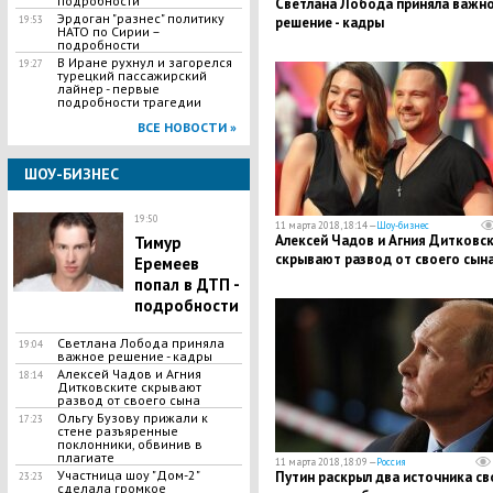
подробности
​Светлана Лобода приняла важн
Эрдоган "разнес" политику
19:53
решение - кадры
НАТО по Сирии –
подробности
B Иране рухнул и загорелся
19:27
турецкий пассажирский
лайнер - первые
подробности трагедии
ВСЕ НОВОСТИ »
ШОУ-БИЗНЕС
19:50
11 марта 2018, 18:14 —
Шоу-бизнес
​Алексей Чадов и Агния Дитковс
​Тимур
скрывают развод от своего сын
Еремеев
попал в ДТП -
подробности
​Светлана Лобода приняла
19:04
важное решение - кадры
​Алексей Чадов и Агния
18:14
Дитковските скрывают
развод от своего сына
​Ольгу Бузову прижали к
17:23
стене разъяренные
поклонники, обвинив в
плагиате
11 марта 2018, 18:09 —
Россия
​Участница шоу "Дом-2"
Путин раскрыл два источника св
23:23
сделала громкое