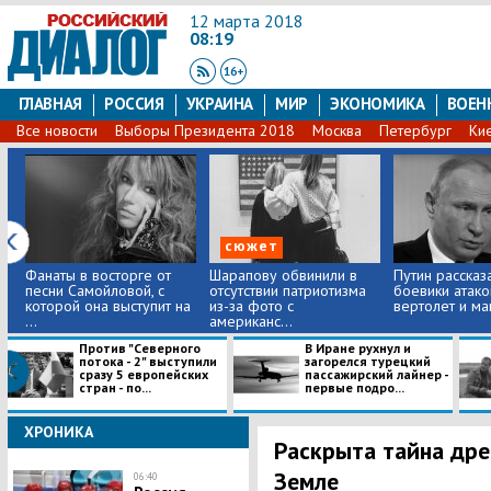
12 марта 2018
08:19
ГЛАВНАЯ
РОССИЯ
УКРАИНА
МИР
ЭКОНОМИКА
ВОЕН
Все новости
Выборы Президента 2018
Москва
Петербург
Ки
сюжет
Фанаты в восторге от
Шарапову обвинили в
Путин рассказа
песни Самойловой, с
отсутствии патриотизма
боевики атако
которой она выступит на
из-за фото с
вертолет и м
...
американс...
Против "Северного
B Иране рухнул и
потока - 2" выступили
загорелся турецкий
сразу 5 европейских
пассажирский лайнер -
стран - по...
первые подро...
ХРОНИКА
Раскрыта тайна др
Земле
06:40