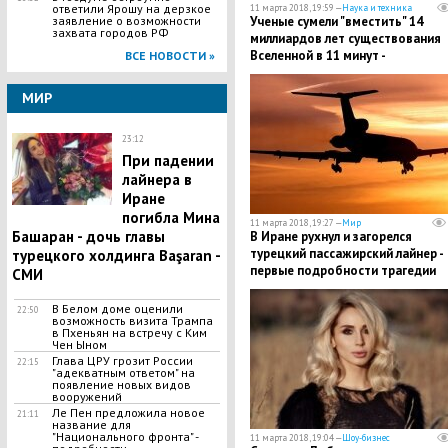
ответили Ярошу на дерзкое
11 марта 2018, 19:59 —
Наука и техника
заявление о возможности
Ученые сумели "вместить" 14
захвата городов РФ
миллиардов лет существования
Вселенной в 11 минут -
ВСЕ НОВОСТИ »
необыкновенные кадры
МИР
23:12
​При падении
лайнера в
Иране
погибла Мина
11 марта 2018, 19:27 —
Мир
Башаран - дочь главы
B Иране рухнул и загорелся
турецкий пассажирский лайнер -
турецкого холдинга Başaran -
первые подробности трагедии
СМИ
В Белом доме оценили
22:50
возможность визита Трампа
в Пхеньян на встречу с Ким
Чен Ыном
​Глава ЦPУ грозит Poccии
22:15
"адекватным ответом" на
появление новых видов
вoopyжений
Ле Пен предложила новое
21:11
название для
"Национального фронта" -
11 марта 2018, 19:04 —
Шоу-бизнес