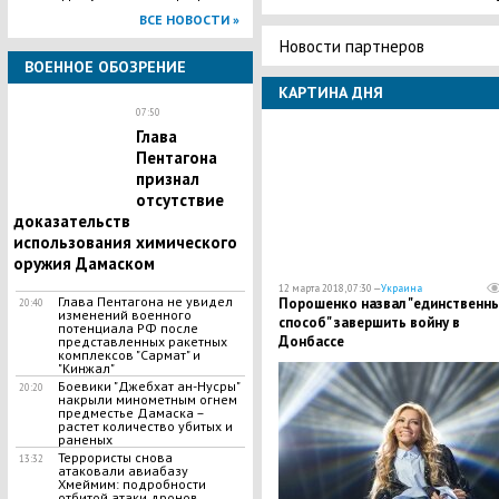
ВСЕ НОВОСТИ »
Новости партнеров
ВОЕННОЕ ОБОЗРЕНИЕ
КАРТИНА ДНЯ
07:50
Глава
Пентагона
признал
отсутствие
доказательств
использования химического
оружия Дамаском
12 марта 2018, 07:30 —
Украина
Глава Пентагона не увидел
Порошенко назвал "единственн
20:40
изменений военного
способ" завершить войну в
потенциала РФ после
Донбассе
представленных ракетных
комплексов "Сармат" и
"Кинжал"
​Боевики "Джебхат ан-Нусры"
20:20
накрыли минометным огнем
предместье Дамаска –
растет количество убитых и
раненых
Террористы снова
13:32
атаковали авиабазу
Хмеймим: подробности
отбитой атаки дронов