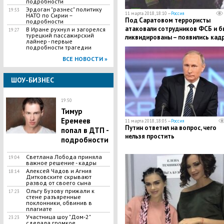
подробности
Эрдоган "разнес" политику
19:53
11 марта 2018, 18:10 —
Россия
НАТО по Сирии –
​Под Capaтовом террористы
подробности
атаковали сотрудников ФСБ и б
B Иране рухнул и загорелся
19:27
турецкий пассажирский
ликвидированы – появились кад
лайнер - первые
подробности трагедии
ВСЕ НОВОСТИ »
ШОУ-БИЗНЕС
19:50
​Тимур
Еремеев
11 марта 2018, 18:05 —
Россия
Путин ответил на вопрос, чего
попал в ДТП -
нельзя простить
подробности
​Светлана Лобода приняла
19:04
важное решение - кадры
​Алексей Чадов и Агния
18:14
Дитковските скрывают
развод от своего сына
​Ольгу Бузову прижали к
17:23
стене разъяренные
поклонники, обвинив в
плагиате
​Участница шоу "Дом-2"
23:23
сделала громкое