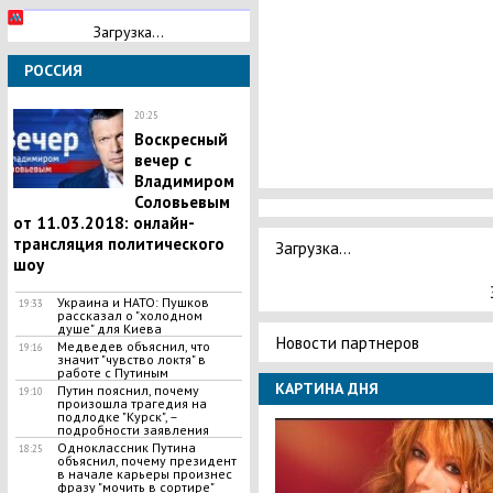
Загрузка...
РОССИЯ
20:25
Воскресный
вечер с
Владимиром
Соловьевым
от 11.03.2018: онлайн-
трансляция политического
Загрузка...
шоу
Украина и НАТО: Пушков
19:33
рассказал о "холодном
душе" для Киева
Новости партнеров
Медведев объяснил, что
19:16
значит "чувство локтя" в
работе с Путиным
КАРТИНА ДНЯ
​Путин пояснил, почему
19:10
произошла трагедия на
подлодке "Курск", –
подробности заявления
Одноклассник Путина
18:25
объяснил, почему президент
в начале карьеры произнес
фразу "мочить в сортире"