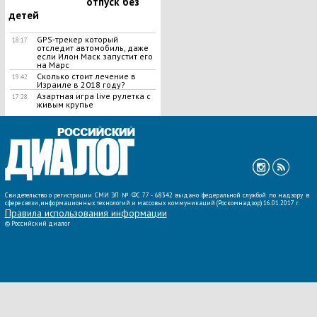
отпуск без
детей
GPS-трекер который
18:17
отследит автомобиль, даже
если Илон Маск запустит его
на Марс
Сколько стоит лечение в
19:42
Израиле в 2018 году?
Азартная игра live рулетка с
17:28
живым крупье
ВСЕ НОВОСТИ »
Свидетельство о регистрации СМИ ЭЛ № ФС 77 - 68342 выдано федеральной службой по надзору в
сфере связи, информационных технологий и массовых коммуникаций (Роскомнадзор) 16.01.2017 г.
Правила использования информации
©
Российский диалог