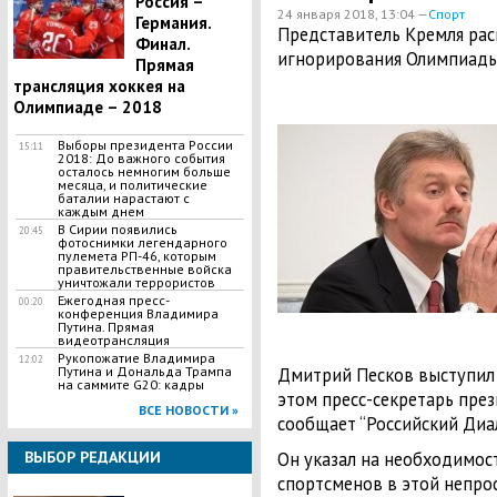
Россия –
24 января 2018, 13:04 —
Спорт
Германия.
Представитель Кремля рас
Финал.
игнорирования Олимпиады
Прямая
трансляция хоккея на
Олимпиаде – 2018
Выборы президента России
15:11
2018: До важного события
осталось немногим больше
месяца, и политические
баталии нарастают с
каждым днем
В Сирии появились
20:45
фотоснимки легендарного
пулемета РП-46, которым
правительственные войска
уничтожали террористов
Ежегодная пресс-
00:20
конференция Владимира
Путина. Прямая
видеотрансляция
Рукопожатие Владимира
12:02
Путина и Дональда Трампа
Дмитрий Песков выступил 
на саммите G20: кадры
этом пресс-секретарь през
ВСЕ НОВОСТИ »
сообщает “Российский Диал
ВЫБОР РЕДАКЦИИ
Он указал на необходимос
спортсменов в этой непро