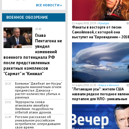
ВСЕ НОВОСТИ »
ВОЕННОЕ ОБОЗРЕНИЕ
11 марта 2018, 23:19 —
Культура
Фанаты в восторге от песни
20:40
Самойловой, с которой она
Глава
выступит на "Евровидении – 2018",
Пентагона не
кадры
увидел
изменений
военного потенциала РФ
после представленных
ракетных комплексов
"Сармат" и "Кинжал"
​Боевики "Джебхат ан-Нусры"
20:20
11 марта 2018, 21:20 —
Наука и техника
накрыли минометным огнем
"Летающие усы": жители США
предместье Дамаска –
растет количество убитых и
назвали редкое погодное явлен
раненых
порталом для НЛО - уникальные
Террористы снова
13:32
кадры
атаковали авиабазу
Хмеймим: подробности
отбитой атаки дронов
Рогозин рассказал об
11:49
уникальном российском
истребителе, опередившем
свое время