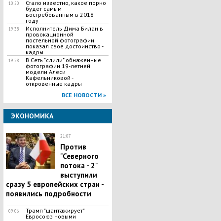
Стало известно, какое порно
10:50
будет самым
востребованным в 2018
году
Исполнитель Дима Билан в
19:38
провокационной
постельной фотографии
показал свое достоинство -
кадры
В Сеть "слили" обнаженные
19:28
фотографии 19-летней
модели Алеси
Кафельниковой -
откровенные кадры
ВСЕ НОВОСТИ »
ЭКОНОМИКА
21:07
Против
"Северного
потока - 2"
выступили
сразу 5 европейских стран -
появились подробности
Трамп "шантажирует"
09:06
Евросоюз новыми