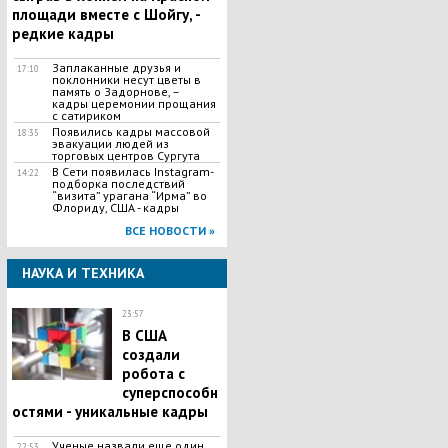
площади вместе с Шойгу, -
редкие кадры
Заплаканные друзья и
17:10
поклонники несут цветы в
память о Задорнове, –
кадры церемонии прощания
с сатириком
Появились кадры массовой
18:35
эвакуации людей из
торговых центров Сургута
В Сети появилась Іnstagram-
14:22
подборка последствий
“визита” урагана “Ирма” во
Флориду, США - кадры
ВСЕ НОВОСТИ »
НАУКА И ТЕХНИКА
23:57
В США
создали
робота с
суперспособн
остями - уникальные кадры
Ученые назвали еще один
22:53