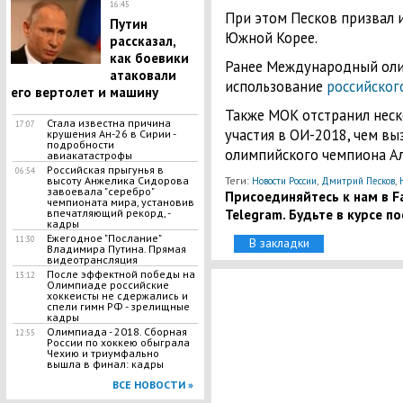
16:45
При этом Песков призвал и
Путин
Южной Корее.
рассказал,
как боевики
Ранее Международный оли
атаковали
использование
российског
его вертолет и машину
Также МОК отстранил неск
Стала известна причина
17:07
участия в ОИ-2018, чем вы
крушения Ан-26 в Сирии -
подробности
олимпийского чемпиона Ал
авиакатастрофы
Российская прыгунья в
06:54
высоту Анжелика Сидорова
Теги:
,
,
Новости России
Дмитрий Песков
завоевала "серебро"
Присоединяйтесь к нам в Fa
чемпионата мира, установив
Telegram. Будьте в курсе п
впечатляющий рекорд, -
кадры
Ежегодное "Послание"
11:30
В закладки
Владимира Путина. Прямая
видеотрансляция
После эффектной победы на
13:12
Олимпиаде российские
хоккеисты не сдержались и
спели гимн РФ - зрелищные
кадры
Олимпиада - 2018. Сборная
12:55
России по хоккею обыграла
Чехию и триумфально
вышла в финал: кадры
ВСЕ НОВОСТИ »