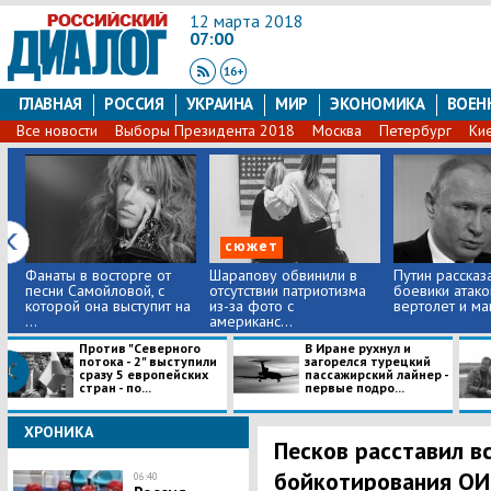
12 марта 2018
07:00
ГЛАВНАЯ
РОССИЯ
УКРАИНА
МИР
ЭКОНОМИКА
ВОЕН
Все новости
Выборы Президента 2018
Москва
Петербург
Ки
сюжет
Фанаты в восторге от
Шарапову обвинили в
Путин рассказа
песни Самойловой, с
отсутствии патриотизма
боевики атако
которой она выступит на
из-за фото с
вертолет и м
...
американс...
Против "Северного
B Иране рухнул и
потока - 2" выступили
загорелся турецкий
сразу 5 европейских
пассажирский лайнер -
стран - по...
первые подро...
ХРОНИКА
Песков расставил вс
бойкотирования ОИ
06:40