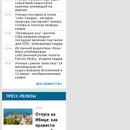
серьезный недостаток
курения, влияющий на
мужчин
Ученых поставил в тупик
22:18
"глаз Сахары": загадка
природы заставляет ломать
головы в поисках правды -
кадры
"Летающие усы": жители
21:20
США назвали редкое
погодное явление порталом
для НЛО - уникальные кадры
Из личной видеотеки: Илон
20:44
Маск опубликовал
собственный ролик полета
Falcon Heavy - редкие кадры
Ученые сумели "вместить" 14
19:59
миллиардов лет
существования Вселенной в
11 минут - необыкновенные
кадры
ВСЕ НОВОСТИ »
ПРЕСС-РЕЛИЗЫ
13:00
Отпуск на
Ибице: как
провести