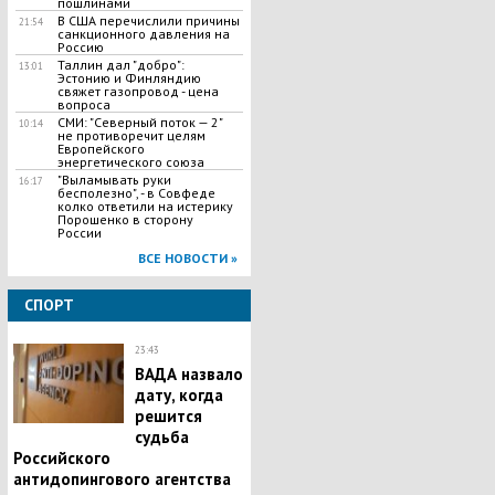
пошлинами
В США перечислили причины
21:54
санкционного давления на
Россию
Таллин дал "добро":
13:01
Эстонию и Финляндию
свяжет газопровод - цена
вопроса
СМИ: "Северный поток — 2"
10:14
не противоречит целям
Европейского
энергетического союза
"Выламывать руки
16:17
бесполезно", - в Совфеде
колко ответили на истерику
Порошенко в сторону
России
ВСЕ НОВОСТИ »
СПОРТ
23:43
ВАДА назвало
дату, когда
решится
судьба
Российского
антидопингового агентства