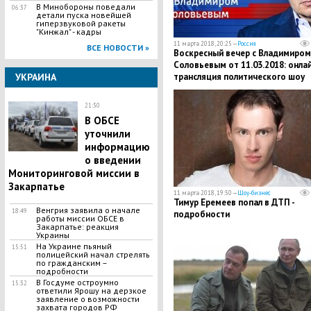
В ​Минобороны поведали
06:37
детали пуска новейшей
гипepзвуковой paкеты
"Кинжал" - кадры
11 марта 2018, 20:25 —
Россия
ВСЕ НОВОСТИ »
Воскресный вечер с Владимиром
Соловьевым от 11.03.2018: онла
УКРАИНА
трансляция политического шоу
21:30
В ОБСЕ
уточнили
информацию
о введении
Мониторинговой миссии в
Закарпатье
11 марта 2018, 19:50 —
Шоу-бизнес
​Тимур Еремеев попал в ДТП -
Венгрия заявила о начале
18:49
подробности
работы миссии ОБСЕ в
Закарпатье: реакция
Украины
На Украине пьяный
15:51
полицейский начал стрелять
по гражданским –
подробности
В Госдуме остроумно
15:32
ответили Ярошу на дерзкое
заявление о возможности
захвата городов РФ