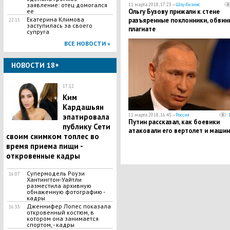
заявление: отец домогался
11 марта 2018, 17:23 —
Шоу-бизнес
ее
​Ольгу Бузову прижали к стене
Екатерина Климова
разъяренные поклонники, обвин
22:15
заступилась за своего
плагиате
супруга
ВСЕ НОВОСТИ »
НОВОСТИ 18+
17:12
Ким
Кардашьян
эпатировала
11 марта 2018, 16:45 —
Россия
Путин рассказал, как боевики
публику Сети
атаковали его вертолет и машин
своим снимком топлес во
время приема пищи -
откровенные кадры
Супермодель Роузи
16:07
Хантингтон-Уайтли
разместила архивную
обнаженную фотографию -
кадры
Дженнифер Лопес показала
16:33
откровенный костюм, в
котором она занимается
спортом, - кадры