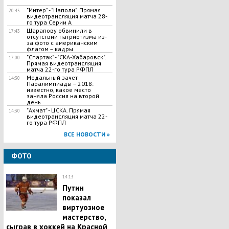
"Интер" - "Наполи". Прямая
20:45
видеотрансляция матча 28-
го тура Серии А
Шарапову обвинили в
17:43
отсутствии патриотизма из-
за фото с американским
флагом – кадры
"Спартак" - "СКА-Хабаровск".
17:00
Прямая видеотрансляция
матча 22-го тура РФПЛ
Медальный зачет
14:30
Паралимпиады – 2018:
известно, какое место
заняла Россия на второй
день
"Ахмат" - ЦСКА. Прямая
14:30
видеотрансляция матча 22-
го тура РФПЛ
ВСЕ НОВОСТИ »
ФОТО
14:13
Путин
показал
виртуозное
мастерство,
сыграв в хоккей на Красной