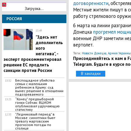
договоренности
, обстреля
Загрузка...
Местные жители пишут в с
работу стрелкового оружи
РОССИЯ
6 марта на линии разграни
Донецка
прогремел мощн
13:49
"Здесь нет
военные ДНР заметили нед
дополнитель
вертолет.
ного
Теги:
,
негатива", -
Новости Донецка
Армия Украины
Присоединяйтесь к нам в Fa
эксперт прокомментировал
Telegram. Будьте в курсе п
решение ЕС продлить
санкции против России
В закладки
Беспощадное убийство
13:32
семьи с маленьким
ребенком в Крыму: суд
вынес решение в отношении
подозреваемого
​“Конец” предвыборной
13:23
гонки Собчак: ВЦИОМ
опубликовал удручающую
статистику
"Ледниковый период" в
12:33
Москве: синоптики бьют
тревогу мартовским
прогнозом погоды по
столице