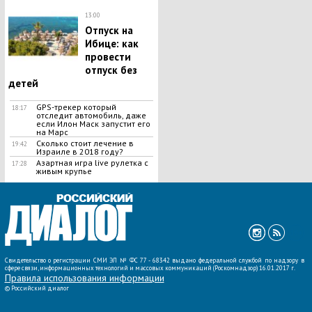
13:00
Отпуск на
Ибице: как
провести
отпуск без
детей
GPS-трекер который
18:17
отследит автомобиль, даже
если Илон Маск запустит его
на Марс
Сколько стоит лечение в
19:42
Израиле в 2018 году?
Азартная игра live рулетка с
17:28
живым крупье
ВСЕ НОВОСТИ »
Свидетельство о регистрации СМИ ЭЛ № ФС 77 - 68342 выдано федеральной службой по надзору в
сфере связи, информационных технологий и массовых коммуникаций (Роскомнадзор) 16.01.2017 г.
Правила использования информации
©
Российский диалог