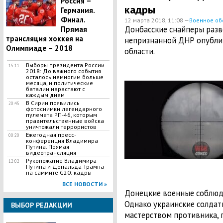
Россия –
кадры
Германия.
Финал.
12 марта 2018, 11:08 —
Военное об
​Донбасские снайперы разв
Прямая
трансляция хоккея на
непризнанной ДНР опубли
Олимпиаде – 2018
области.
Выборы президента России
15:11
2018: До важного события
осталось немногим больше
месяца, и политические
баталии нарастают с
каждым днем
В Сирии появились
20:45
фотоснимки легендарного
пулемета РП-46, которым
правительственные войска
уничтожали террористов
Ежегодная пресс-
00:20
конференция Владимира
Путина. Прямая
видеотрансляция
Рукопожатие Владимира
12:02
Путина и Дональда Трампа
на саммите G20: кадры
ВСЕ НОВОСТИ »
Донецкие военные соблюд
Однако украинские солдат
ВЫБОР РЕДАКЦИИ
мастерством противника,