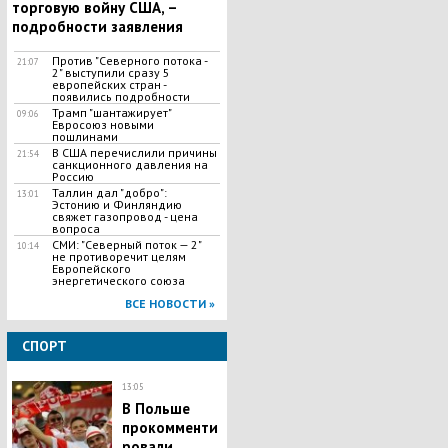
торговую войну США, –
подробности заявления
Против "Северного потока -
21:07
2" выступили сразу 5
европейских стран -
появились подробности
Трамп "шантажирует"
09:06
Евросоюз новыми
пошлинами
В США перечислили причины
21:54
санкционного давления на
Россию
Таллин дал "добро":
13:01
Эстонию и Финляндию
свяжет газопровод - цена
вопроса
СМИ: "Северный поток — 2"
10:14
не противоречит целям
Европейского
энергетического союза
ВСЕ НОВОСТИ »
СПОРТ
13:05
В Польше
прокомменти
ровали