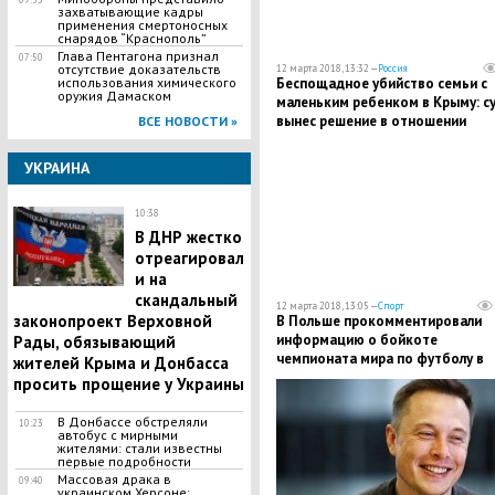
захватывающие кадры
применения смертоносных
снарядов “Краснополь”
Глава Пентагона признал
07:50
отсутствие доказательств
12 марта 2018, 13:32 —
Россия
Беспощадное убийство семьи с
использования химического
оружия Дамаском
маленьким ребенком в Крыму: с
вынес решение в отношении
ВСЕ НОВОСТИ »
подозреваемого
УКРАИНА
10:38
В ДНР жестко
отреагировал
и на
скандальный
12 марта 2018, 13:05 —
Спорт
законопроект Верховной
В Польше прокомментировали
информацию о бойкоте
Рады, обязывающий
чемпионата мира по футболу в
жителей Крыма и Донбасса
России: сделано официальное
просить прощение у Украины
заявление
В Донбассе обстреляли
10:23
автобус с мирными
жителями: стали известны
первые подробности
Массовая драка в
09:40
украинском Херсоне: