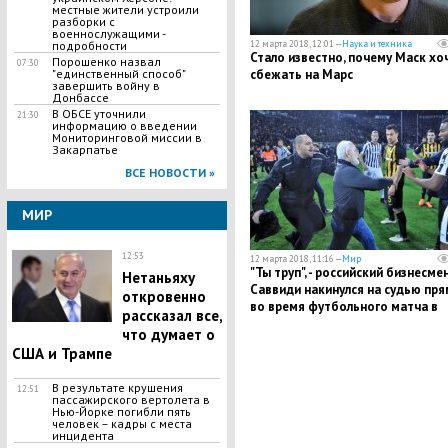
местные жители устроили
разборки с
военнослужащими -
12 марта 2018, 12:01 —
Наука и техника
подробности
Стало известно, почему Маск хо
Порошенко назвал
07:30
сбежать на Марс
"единственный способ"
завершить войну в
Донбассе
В ОБСЕ уточнили
21:30
информацию о введении
Мониторинговой миссии в
Закарпатье
ВСЕ НОВОСТИ »
МИР
12:53
12 марта 2018, 11:16 —
Мир
"Ты труп", - российский бизнесме
Нетаньяху
Саввиди накинулся на судью пр
откровенно
во время футбольного матча в
рассказал все,
Греции. Кадры
что думает о
США и Трампе
​В результате крушения
12:51
пассажирского вертолета в
Нью-Йорке погибли пять
человек – кадры с места
инцидента