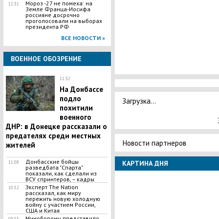
Мороз -27 не помеха: на
12:31
Земле Франца-Иосифа
россияне досрочно
проголосовали на выборах
президента РФ
ВСЕ НОВОСТИ »
ВОЕННОЕ ОБОЗРЕНИЕ
11:32
На Донбассе
подло
Загрузка...
похитили
военного
ДНР: в Донецке рассказали о
предателях среди местных
Новости партнеров
жителей
Донбасские бойцы
КАРТИНА ДНЯ
11:08
разведбата "Спарта"
показали, как сделали из
ВСУ спринтеров, – кадры
Эксперт The Nation
10:52
рассказал, как миру
пережить новую холодную
войну с участием России,
США и Китая
Минобороны представило
09:53