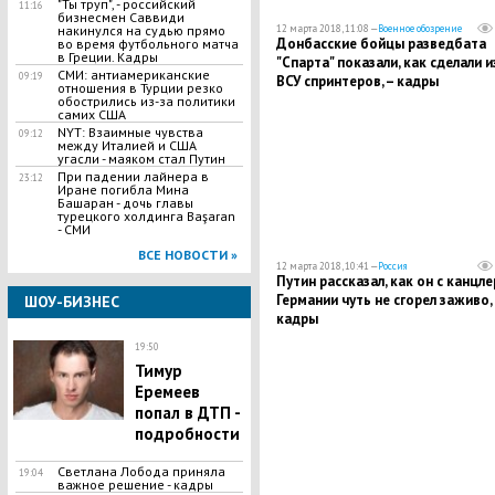
"Ты труп", - российский
11:16
бизнесмен Саввиди
12 марта 2018, 11:08 —
Военное обозрение
накинулся на судью прямо
Донбасские бойцы разведбата
во время футбольного матча
в Греции. Кадры
"Спарта" показали, как сделали и
СМИ: антиамериканские
09:19
ВСУ спринтеров, – кадры
отношения в Турции резко
обострились из-за политики
самих США
NYT: Взаимные чувства
09:12
между Италией и США
угасли - маяком стал Путин
​При падении лайнера в
23:12
Иране погибла Мина
Башаран - дочь главы
турецкого холдинга Başaran
- СМИ
ВСЕ НОВОСТИ »
12 марта 2018, 10:41 —
Россия
Путин рассказал, как он с канцл
Германии чуть не сгорел заживо, 
ШОУ-БИЗНЕС
кадры
19:50
​Тимур
Еремеев
попал в ДТП -
подробности
​Светлана Лобода приняла
19:04
важное решение - кадры