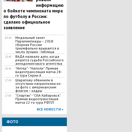
информацию
о бойкоте чемпионата мира
по футболу в России:
сделано официальное
заявление
Медальный зачет
09:44
Паралимпиады – 2018:
сборная России
триумфально врывается в
число лучших - таблица
ВАДА назвало дату, когда
23:43
решится судьба Российского
антидопингового агентства
"Интер" - "Наполи". Прямая
20:45
видеотрансляция матча 28-
го тура Серии А
Шарапову обвинили в
17:43
отсутствии патриотизма из-
за фото с американским
флагом – кадры
"Спартак" - "СКА-Хабаровск".
17:00
Прямая видеотрансляция
матча 22-го тура РФПЛ
ВСЕ НОВОСТИ »
ФОТО