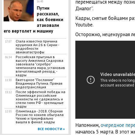
перемещаться между позиц
16:45
Путин
Диалог”.
рассказал,
Кадры, снятые бойцами раз
как боевики
Youtube.
атаковали
его вертолет и машину
Осторожно, нецензурная ле
Стала известна причина
17:07
крушения Ан-26 в Сирии -
подробности
авиакатастрофы
Российская прыгунья в
06:54
высоту Анжелика Сидорова
завоевала "серебро"
чемпионата мира, установив
впечатляющий рекорд, -
кадры
Ежегодное "Послание"
11:30
Владимира Путина. Прямая
видеотрансляция
После эффектной победы на
13:12
Олимпиаде российские
хоккеисты не сдержались и
спели гимн РФ - зрелищные
кадры
Олимпиада - 2018. Сборная
12:55
России по хоккею обыграла
Чехию и триумфально
вышла в финал: кадры
Напомним,
очередное пер
ВСЕ НОВОСТИ »
началось 5 марта. В этот 