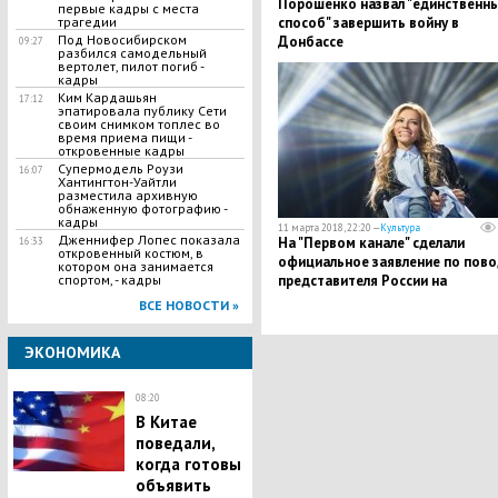
Порошенко назвал "единственн
первые кадры с места
способ" завершить войну в
трагедии
Под Новосибирском
Донбассе
09:27
разбился самодельный
вертолет, пилот погиб -
кадры
Ким Кардашьян
17:12
эпатировала публику Сети
своим снимком топлес во
время приема пищи -
откровенные кадры
Супермодель Роузи
16:07
Хантингтон-Уайтли
разместила архивную
обнаженную фотографию -
кадры
11 марта 2018, 22:20 —
Культура
Дженнифер Лопес показала
На "Первом канале" сделали
16:33
откровенный костюм, в
официальное заявление по пово
котором она занимается
представителя России на
спортом, - кадры
"Евровидении – 2018"
ВСЕ НОВОСТИ »
ЭКОНОМИКА
08:20
​В Китае
поведали,
когда готовы
объявить