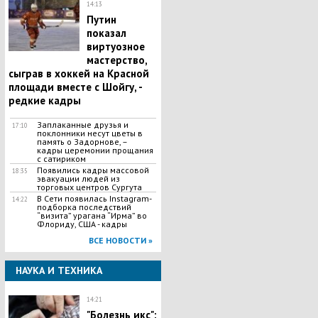
14:13
Путин
показал
виртуозное
мастерство,
сыграв в хоккей на Красной
площади вместе с Шойгу, -
редкие кадры
Заплаканные друзья и
17:10
поклонники несут цветы в
память о Задорнове, –
кадры церемонии прощания
с сатириком
Появились кадры массовой
18:35
эвакуации людей из
торговых центров Сургута
В Сети появилась Іnstagram-
14:22
подборка последствий
“визита” урагана “Ирма” во
Флориду, США - кадры
ВСЕ НОВОСТИ »
НАУКА И ТЕХНИКА
14:21
"Болезнь икс":