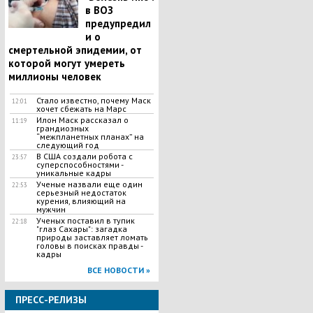
в ВОЗ
предупредил
и о
смертельной эпидемии, от
которой могут умереть
миллионы человек
Стало известно, почему Маск
12:01
хочет сбежать на Марс
Илон Маск рассказал о
11:19
грандиозных
“межпланетных планах” на
следующий год
В США создали робота с
23:57
суперспособностями -
уникальные кадры
Ученые назвали еще один
22:53
серьезный недостаток
курения, влияющий на
мужчин
Ученых поставил в тупик
22:18
"глаз Сахары": загадка
природы заставляет ломать
головы в поисках правды -
кадры
ВСЕ НОВОСТИ »
ПРЕСС-РЕЛИЗЫ