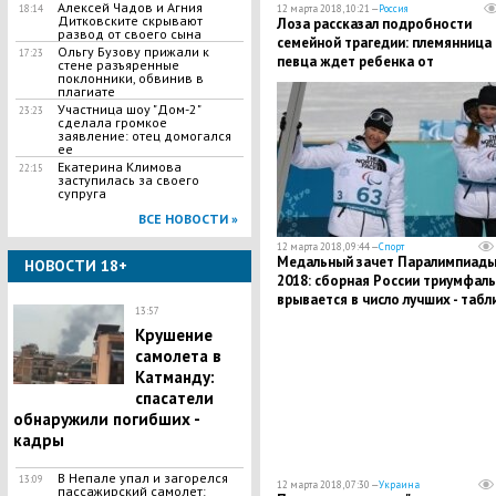
​Алексей Чадов и Агния
12 марта 2018, 10:21 —
Россия
18:14
Дитковските скрывают
Лоза рассказал подробности
развод от своего сына
семейной трагедии: племянница
​Ольгу Бузову прижали к
17:23
певца ждет ребенка от
стене разъяренные
поклонники, обвинив в
растерзанного собаками в
плагиате
Подмосковье парня
​Участница шоу "Дом-2"
23:23
сделала громкое
заявление: отец домогался
ее
Екатерина Климова
22:15
заступилась за своего
супруга
ВСЕ НОВОСТИ »
12 марта 2018, 09:44 —
Спорт
Медальный зачет Паралимпиады
НОВОСТИ 18+
2018: сборная России триумфал
врывается в число лучших - табл
13:57
Крушение
самолета в
Катманду:
спасатели
обнаружили погибших -
кадры
В Непале упал и загорелся
13:09
12 марта 2018, 07:30 —
Украина
пассажирский самолет: