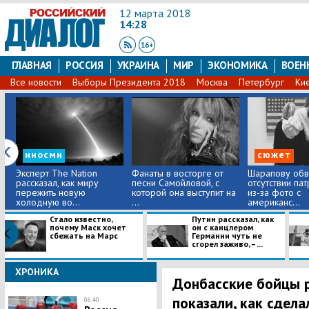
12 марта 2018
14:28
ГЛАВНАЯ
РОССИЯ
УКРАИНА
МИР
ЭКОНОМИКА
ВОЕН
Все новости
Выборы Президента 2018
Москва
Петербург
Ки
иносми
сюжет
Эксперт The Nation
Фанаты в восторге от
Шарапову обв
рассказал, как миру
песни Самойловой, с
отсутствии па
пережить новую
которой она выступит на
из-за фото с
холодную во...
...
американс...
Стало известно,
Путин рассказал, как
почему Маск хочет
он с канцлером
сбежать на Марс
Германии чуть не
сгорел заживо, – ...
ХРОНИКА
Донбасские бойцы р
показали, как сдела
06:40