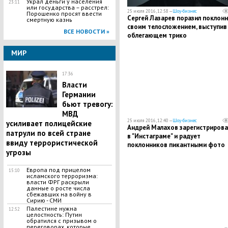
Украл деньги у населения
23:11
или государства – расстрел:
25 июля 2016, 12:58 —
Шоу-бизнес
Порошенко просят ввести
Cергей Лазарев поразил поклон
смертную казнь
своим телосложением, выступив
ВСЕ НОВОСТИ »
облегающем трико
МИР
17:36
Власти
Германии
бьют тревогу:
МВД
25 июля 2016, 12:40 —
Шоу-бизнес
усиливает полицейские
Андрей Малахов зарегистрирова
патрули по всей стране
в "Инстаграме" и радует
ввиду террористической
поклонников пикантными фото
угрозы
Европа под прицелом
15:10
исламского терроризма:
власти ФРГ раскрыли
данные о росте числа
сбежавших на войну в
Сирию - СМИ
Палестине нужна
12:52
целостность: Путин
обратился с призывом о
переговорах, которые