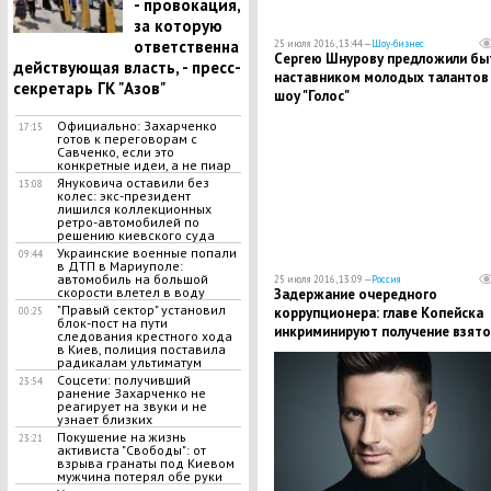
- провокация,
за которую
ответственна
25 июля 2016, 13:44 —
Шоу-бизнес
Сергею Шнурову предложили бы
действующая власть, - пресс-
наставником молодых талантов
секретарь ГК "Азов"
шоу "Голос"
Официально: Захарченко
17:15
готов к переговорам с
Савченко, если это
конкретные идеи, а не пиар
Януковича оставили без
13:08
колес: экс-президент
лишился коллекционных
ретро-автомобилей по
решению киевского суда
Украинские военные попали
09:44
в ДТП в Мариуполе:
автомобиль на большой
25 июля 2016, 13:09 —
Россия
скорости влетел в воду
Задержание очередного
"Правый сектор" установил
коррупционера: главе Копейска
00:25
блок-пост на пути
инкриминируют получение взято
следования крестного хода
на 2 млн рублей
в Киев, полиция поставила
радикалам ультиматум
Соцсети: получивший
23:54
ранение Захарченко не
реагирует на звуки и не
узнает близких
​Покушение на жизнь
23:21
активиста "Свободы": от
взрыва гранаты под Киевом
мужчина потерял обе руки