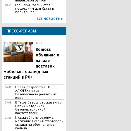
шариковой ручкой
Гран-при России стал
10:56
последним для Квята в
болиде Red Bull
ВСЕ НОВОСТИ »
ПРЕСС-РЕЛИЗЫ
17:30
Romoss
объявила о
начале
поставок
мобильных зарядных
станций в РФ
Новая разработка ГК
10:45
АЛЮТЕХ повысит
безопасность роллетных
ворот
В Telo’s Beauty рассказали о
09:05
новых методиках
безоперационной
косметологии
К свадебному сезону в
13:45
магазине Gold24 стартовали
скидки на обручальные
кольца