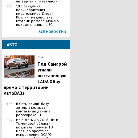
четвертая и пятая части
"До свидания,
14:01
Великобритания", -
писательница Джоан
Роулинг недовольна
итогами референдума о
выходе страны из ЕС
ВСЕ НОВОСТИ »
АВТО
20:42
Под Самарой
угнали
выставочную
LADA XRay
прямо с территории
АвтоВАЗа
В Сеть "слили" базу
11:42
автовладельцев -
контактные данные
рассекречены
Из 2015-ый в 2016-ый: в
20:43
Тюменской области
водитель получит 10
месяцев ареста за
исправление ОСАГО