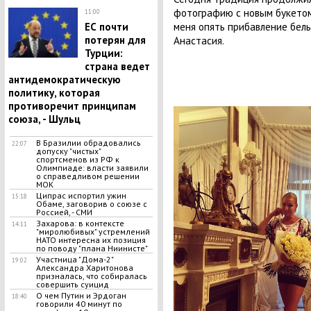
фотографию с новым букетом 
11:00
меня опять прибавление белых
ЕС почти
Анастасия.
потерян для
Турции:
страна ведет
антидемократическую
политику, которая
противоречит принципам
союза, - Шульц
В Бразилии обрадовались
22:07
допуску "чистых"
спортсменов из РФ к
Олимпиаде: власти заявили
о справедливом решении
МОК
Ципрас испортил ужин
15:18
Обаме, заговорив о союзе с
Россией, - СМИ
Захарова: в контексте
14:11
"миролюбивых" устремлений
НАТО интересна их позиция
по поводу "плана Ниинисте"
Участница "Дома-2"
19:02
Александра Харитонова
призналась, что собиралась
совершить суицид
О чем Путин и Эрдоган
18:40
говорили 40 минут по