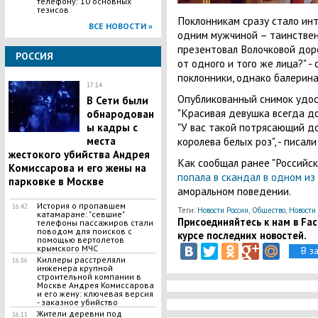
телефону: 10 основных
тезисов
Поклонникам сразу стало инт
ВСЕ НОВОСТИ »
одним мужчиной – таинствен
презентовал Волочковой дор
РОССИЯ
от одного и того же лица?" 
поклонники, однако балерина
17:14
Опубликованный снимок удос
В Сети были
"Красивая девушка всегда дол
обнародован
"У вас такой потрясающий до
ы кадры с
королева белых роз", - писа
места
жестокого убийства Андрея
Как сообщал ранее "Российск
Комиссарова и его жены на
попала в скандал в одном из
парковке в Москве
аморальном поведении.
История о пропавшем
16:42
Теги:
Новости России
,
Общество
,
Новости
катамаране: "севшие"
Присоединяйтесь к нам в Face
телефоны пассажиров стали
поводом для поисков с
курсе последних новостей.
помощью вертолетов
крымского МЧС
В з
​Киллеры расстреляли
16:36
инженера крупной
строительной компании в
Москве Андрея Комиссарова
и его жену: ключевая версия
- заказное убийство
Жители деревни под
16:11