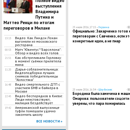
Полное видео
выступления
Владимира
Путина и
Маттео Ренци по итогам
переговоров в Милане
25 июля 2016, 17:15 —
Украина
Официально: Захарченко готов 
переговорам с Савченко, если эт
Видео: Как Линдси Лохан
13:13
конкретные идеи, а не пиар
выгоняли из московского
ресторана
Матч "Ювентус"-"Барселона":
00:53
Обзор и видео всех голов
Как обстреливали Горловку:
21:51
в момент съёмки прилетела
мина
Дарья-соблазнительница:
11:20
Видеоподборка лучших
снимков победительницы
"Холостяка"
Видео смертельного ДТП с
16:48
участием БМВ и байкера в
25 июля 2016, 16:34 —
Шоу-бизнес
Москве
Бородина была замечена в маш
Видео беспорядков в Киеве:
22:45
Омарова: пользователи соцсети
Люди неистовствуют,
милиция бездействует
уверены, что пара помирилась
Американской выпускнице
19:42
туфли помешали удачно
закончить школу
ВСЕ НОВОСТИ »