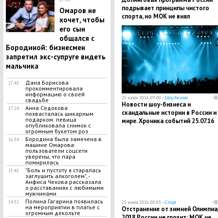
подрывает принципы чистого
Омаров не
спорта, но МОК не внял
хочет, чтобы
рекомендациям WADA - глава
его сын
антидопингового агентства
общался с
Бородиной: бизнесмен
запретил экс-супруге видеть
мальчика
Дана Борисова
17:43
прокомментировала
информацию о своей
25 июля 2016, 09:00 —
Шоу-бизнес
свадьбе
Новости шоу-бизнеса и
Анна Седокова
17:24
скандальные истории в России и
похвасталась шикарным
подарком: певица
мире. Хроника событий 25.07.16
опубликовала снимок с
огромным букетом роз
Бородина была замечена в
16:34
машине Омарова:
пользователи соцсети
уверены, что пара
помирилась
"Боль и пустоту я старалась
15:45
заглушить алкоголем", -
Анфиса Чехова рассказала
о расставаниях с любимыми
мужчинами
Полина Гагарина появилась
14:52
25 июля 2016, 00:03 —
Спорт
на мероприятии в платье с
Отстранение от зимней Олимпиа
огромным декольте
2018 России не грозит: МОК не