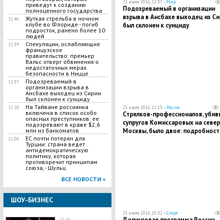
25 июля 2016, 11:37 —
Мир
приведут к созданию
Подозреваемый в организации
полноценного государства
взрыва в Ансбахе выходец из Си
​Жуткая стрельба в ночном
11:46
клубе во Флориде - погиб
был склонен к суициду
подросток, ранено более 10
людей
Спекуляции, ослабляющие
11:39
французское
правительство: премьер
Вальс отверг обвинения о
недостаточных мерах
безопасности в Ницце
Подозреваемый в
11:37
организации взрыва в
Ансбахе выходец из Сирии
был склонен к суициду
На Тайване россиянка
25 июля 2016, 11:13 —
Россия
11:28
включена в список особо
Стрелков-профессионалов, убив
опасных преступников: ее
супругов Комиссаровых на север
подозревают в краже $2,6
Москвы, было двое: подробност
млн из банкоматов
ЕС почти потерян для
жестокой ночной расправы
11:00
Турции: страна ведет
антидемократическую
политику, которая
противоречит принципам
союза, - Шульц
ВСЕ НОВОСТИ »
ШОУ-БИЗНЕС
25 июля 2016, 10:32 —
Спорт
Допинговая программа России
17:45