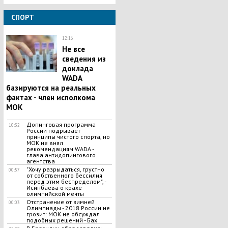
СПОРТ
12:16
Не все
сведения из
доклада
WADA
базируются на реальных
фактах - член исполкома
МОК
Допинговая программа
10:32
России подрывает
принципы чистого спорта, но
МОК не внял
рекомендациям WADA -
глава антидопингового
агентства
"Хочу разрыдаться, грустно
00:57
от собственного бессилия
перед этим беспределом", -
Исинбаева о крахе
олимпийской мечты
Отстранение от зимней
00:03
Олимпиады - 2018 России не
грозит: МОК не обсуждал
подобных решений - Бах