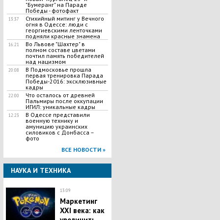
"Бумеранг" на Параде
Победы - фотофакт
Стихийный митинг у Вечного
13:37
огня в Одессе: люди с
георгиевскими ленточками
подняли красные знамена
Во Львове "Шахтер" в
16:21
полном составе цветами
почтил память победителей
над нацизмом
В Подмосковье прошла
20:08
первая тренировка Парада
Победы-2016: эксклюзивные
кадры
Что осталось от древней
22:00
Пальмиры после оккупации
ИГИЛ: уникальные кадры
В Одессе представили
12:23
военную технику и
амуницию украинских
силовиков с Донбасса –
фото
ВСЕ НОВОСТИ »
НАУКА И ТЕХНИКА
13:09
Маркетинг
XXI века: как
увеличить