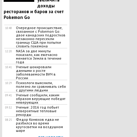
доходы
ресторанов и баров за счет
Pokemon Go
Очередное происшествие,
10:48
связанное с Pokemon Go:
двое канадских подростков
незаконно пересекли
границу США при попытке
словить покемона
NASA за две минуты
12:20
показало, как ежечасно
меняется Земля в течение
года
Ученые шокировали
10:41
данными о росте
заболеваемости ВИЧ в
России
Психологи выяснили,
10:29
полезно ли сравнивать себя
с другими людьми
Ученые сообщили, каким
09:41
образом верующие победят
неверующих
Ученые: 2016 год побьет
09:32
невероятные тепловые
рекорды
Федор Конюхов едва не
08:25
разбился во время
кругосветки на воздушном
шаре