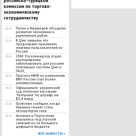
российско-турецкой
комиссии по торгово-
экономическому
сотрудничеству
Путин и Медведев обсудили
18:50
развитие экономики и
укрепление рубля
В Qiwi заявили, что
22:16
продолжают принимать
платежи пользователей из
России
СМИ: Роскомнадзор отдал
20:41
распоряжение
заблокировать для россиян
платежные системы Qiwi и
Skrill
Прогноз МВФ по изменению
20:51
ВВП России стал более
оптимистичным
Официально: украинский
14:23
суд отклонил кассацию
"Газпрома" по штрафу на
$3,4 млрд
Гройсман сообщил, когда
11:28
Украина сможет стать
экспортером газа
Испания и Португалия
23:10
оказались под угрозой
санкций из-за большого
дефицита бюджета
ВСЕ НОВОСТИ »