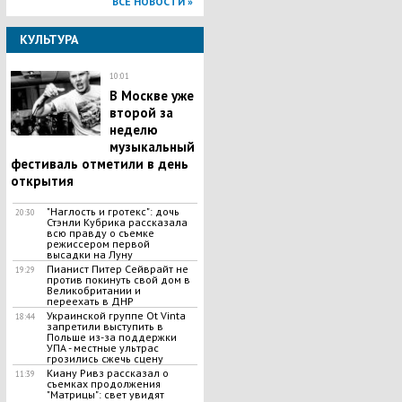
ВСЕ НОВОСТИ »
КУЛЬТУРА
10:01
В Москве уже
второй за
неделю
музыкальный
фестиваль отметили в день
открытия
"Наглость и гротекс": дочь
20:30
Стэнли Кубрика рассказала
всю правду о съемке
режиссером первой
высадки на Луну
Пианист Питер Сейврайт не
19:29
против покинуть свой дом в
Великобритании и
переехать в ДНР
Украинской группе Ot Vinta
18:44
запретили выступить в
Польше из-за поддержки
УПА - местные ультрас
грозились сжечь сцену
Киану Ривз рассказал о
11:39
съемках продолжения
"Матрицы": свет увидят