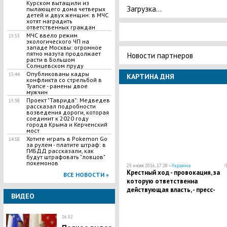
Курском вытащили из
Загрузка...
пылающего дома четверых
детей и двух женщин: в МЧС
хотят наградить
ответственных граждан
​МЧС ввело режим
15:55
экологического ЧП на
западе Москвы: огромное
пятно мазута продолжает
Новости партнеров
расти в Большом
Солнцевском пруду
Опубликованы кадры
15:44
КАРТИНА ДНЯ
конфликта со стрельбой в
Туапсе - ранены двое
мужчин
Проект "Таврида": Медведев
15:38
рассказал подробности
возведения дороги, которая
соединит к 2020 году
города Крыма и Керченский
мост
Хотите играть в Pokemon Go
14:58
за рулем - платите штраф: в
ГИБДД рассказали, как
будут штрафовать "ловцов"
покемонов
25 июля 2016, 17:28 —
Украина
Крестный ход - провокация, за
ВСЕ НОВОСТИ »
которую ответственна
действующая власть, - пресс-
ВИДЕО
секретарь ГК "Азов"
16:52