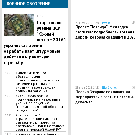
ВОЕННОЕ ОБОЗРЕНИЕ
12:10
Стартовали
25 июля 2016, 15:38 —
Россия
Проект "Таврида": Медведев
учения ВСУ
рассказал подробности возведе
"Южный
дороги, которая соединит к 202
ветер - 2016":
году города Крыма и Керченски
украинская армия
мост
отрабатывает штурмовые
действия и ракетную
стрельбу
Силовики всю ночь
09:57
обстреливали
Коминтерново, заставляя
жителей прятаться в
укрытии: двое граждан
25 июля 2016, 14:52 —
Шоу-бизнес
получили ранения
Полина Гагарина появилась на
Украинскую армию
мероприятии в платье с огромн
12:57
поднимают на недельные
декольте
учения по ведению
"территориальной обороны
государства"
Американский
23:17
стратегический самолет-
разведчик шпионил за
расположенной в Балтийске
военно-морской базой РФ
Кровавая атака в Алеппо:
18:48