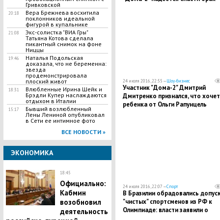
Гривковской
Вера Брежнева восхитила
20:18
поклонников идеальной
фигурой в купальнике
Экс-солистка "ВИА Гры"
21:08
Татьяна Котова сделала
пикантный снимок на фоне
Ниццы
Наталья Подольская
19:46
доказала, что не беременна:
звезда
продемонстрировала
плоский живот
24 июля 2016, 22:55 —
Шоу-бизнес
Участник "Дома-2" Дмитрий
Влюбленные Ирина Шейк и
18:31
Брэдли Купер наслаждаются
Дмитренко признался, что хочет
отдыхом в Италии
ребенка от Ольги Рапунцель
Бывший возлюбленный
15:17
Лены Лениной опубликовал
в Сети ее интимное фото
ВСЕ НОВОСТИ »
ЭКОНОМИКА
18:45
Официально:
24 июля 2016, 22:07 —
Спорт
Кабмин
В Бразилии обрадовались допус
"чистых" спортсменов из РФ к
возобновил
Олимпиаде: власти заявили о
деятельность
справедливом решении МОК