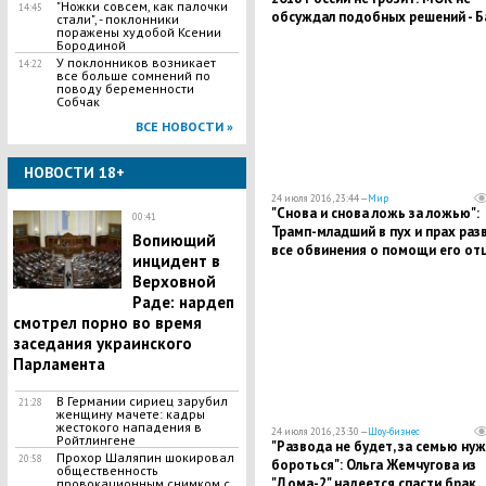
"Ножки совсем, как палочки
14:45
обсуждал подобных решений - Б
стали", - поклонники
поражены худобой Ксении
Бородиной
У поклонников возникает
14:22
все больше сомнений по
поводу беременности
Собчак
ВСЕ НОВОСТИ »
НОВОСТИ 18+
24 июля 2016, 23:44 —
Мир
"Снова и снова ложь за ложью":
00:41
Трамп-младший в пух и прах раз
Вопиющий
все обвинения о помощи его от
инцидент в
российских хакеров
Верховной
Раде: нардеп
смотрел порно во время
заседания украинского
Парламента
В Германии сириец зарубил
21:28
женщину мачете: кадры
жестокого нападения в
24 июля 2016, 23:30 —
Шоу-бизнес
Ройтлингене
"Развода не будет, за семью ну
Прохор Шаляпин шокировал
20:58
бороться": Ольга Жемчугова из
общественность
"Дома-2" надеется спасти брак
провокационным снимком с