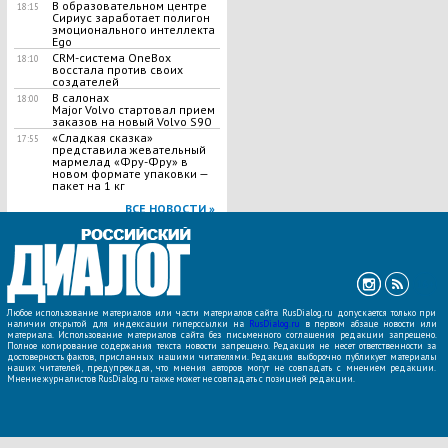
В образовательном центре
18:15
Сириус заработает полигон
эмоционального интеллекта
Ego
CRM-система OneBox
18:10
восстала против своих
создателей
В салонах
18:00
Major Volvo стартовал прием
заказов на новый Volvo S90
«Сладкая сказка»
17:55
представила жевательный
мармелад «Фру-Фру» в
новом формате упаковки —
пакет на 1 кг
ВСЕ НОВОСТИ »
Любое использование материалов или части материалов сайта RusDialog.ru допускается только при
наличии открытой для индексации гиперссылки на
RusDialog.ru
в первом абзаце новости или
материала. Использование материалов сайта без письменного соглашения редакции запрещено.
Полное копирование содержания текста новости запрещено. Редакция не несет ответственности за
достоверность фактов, присланных нашими читателями. Редакция выборочно публикует материалы
наших читателей, предупреждая, что мнения авторов могут не совпадать с мнением редакции.
Мнение журналистов RusDialog.ru также может не совпадать с позицией редакции.