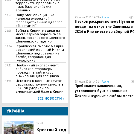
террористы превратили в
пыль базу сирийских
военных
Daily Star: авиация РФ
12:52
25 июля 2016, 14:39 —
Россия
нанесла очередной
Песков раскрыл, почему Путин н
"сосредоточенный удар" по
объектам ИГ
поедет на открытие Олимпиады 
Война в Сирии: медики на
2016 в Рио вместе со сборной Р
22:25
месте взрыва боролись за
жизнь российского военного
Шевченко, но тщетно
Героическая смерть: в Сирии
22:04
российский военный Никита
Шевченко подорвался на
бомбе, сопровождая
гумколонну
Необычный эксперимент:
19:31
сибирские староверы
проводят в тайге курс
выживания для спецназа
Источник в военных кругах
14:36
25 июля 2016, 14:21 —
Россия
рассказал, почему самолеты
Требования заключенных,
ВКС РФ ударили по
устроивших бунт в колонии в
американской базе в Сирии
Хакасии: курение в любом месте
ВСЕ НОВОСТИ »
каждому по мобильному
УКРАИНА
17:28
Крестный ход