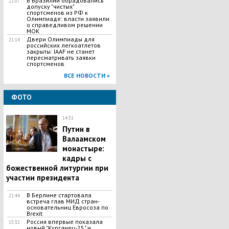
В Бразилии обрадовались
22:07
допуску "чистых"
спортсменов из РФ к
Олимпиаде: власти заявили
о справедливом решении
МОК
Двери Олимпиады для
21:14
российских легкоатлетов
закрыты: IAAF не станет
пересматривать заявки
спортсменов
ВСЕ НОВОСТИ »
ФОТО
14:31
Путин в
Валаамском
монастыре:
кадры с
божественной литургии при
участии президента
В Берлине стартовала
21:44
встреча глав МИД стран-
основательниц Евросоза по
Brexit
Россия впервые показала
15:32
новый "Курганец-25" и