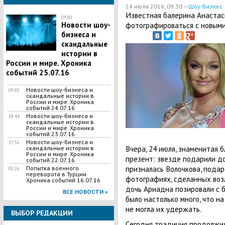
24 июля 2016, 09:30 —
Шоу-бизнес
Известная балерина Анастас
09:00
Новости шоу-
фотографироваться с новыми
бизнеса и
скандальные
истории в
России и мире. Хроника
событий 25.07.16
Новости шоу-бизнеса и
09:00
скандальные истории в
России и мире. Хроника
событий 24.07.16
Новости шоу-бизнеса и
18:44
скандальные истории в
России и мире. Хроника
событий 23.07.16
Новости шоу-бизнеса и
17:56
Вчера, 24 июля, знаменитая 
скандальные истории в
России и мире. Хроника
презент: звезде подарили д
событий 22.07.16
призналась Волочкова, подар
Попытка военного
00:26
переворота в Турции.
фотографиях, сделанных возл
Хроника событий 16.07.16
дочь Ариадна позировали с 
ВСЕ НОВОСТИ »
было настолько много, что н
не могла их удержать.
ВЫБОР РЕДАКЦИИ
Сегодня традиция продолжил