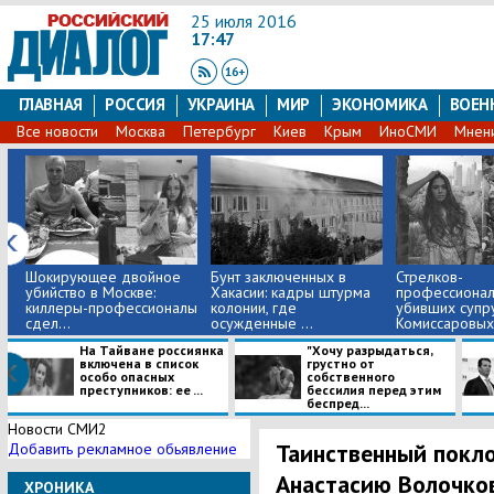
25 июля 2016
17:47
ГЛАВНАЯ
РОССИЯ
УКРАИНА
МИР
ЭКОНОМИКА
ВОЕН
Все новости
Москва
Петербург
Киев
Крым
ИноСМИ
Мнен
​Шокирующее двойное
Бунт заключенных в
Стрелков-
убийство в Москве:
Хакасии: кадры штурма
профессионал
киллеры-профессионалы
колонии, где
убивших супр
сдел...
осужденные ...
Комиссаровых
...
На Тайване россиянка
"Хочу разрыдаться,
включена в список
грустно от
особо опасных
собственного
преступников: ее ...
бессилия перед этим
беспред...
Новости СМИ2
Таинственный покл
Добавить рекламное обьявление
Анастасию Волочко
ХРОНИКА