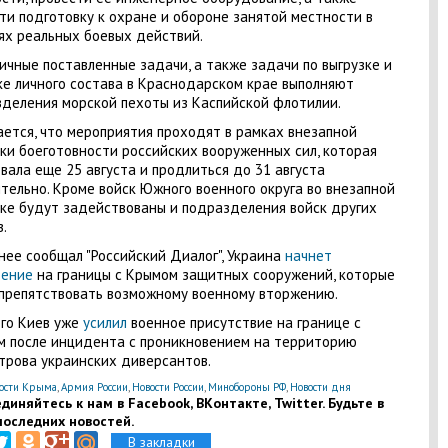
ти подготовку к охране и обороне занятой местности в
ях реальных боевых действий.
ичные поставленные задачи, а также задачи по выгрузке и
ке личного состава в Краснодарском крае выполняют
деления морской пехоты из Каспийской флотилии.
ется, что мероприятия проходят в рамках внезапной
ки боеготовности российских вооруженных сил, которая
вала еще 25 августа и продлиться до 31 августа
тельно. Кроме войск Южного военного округа во внезапной
ке будут задействованы и подразделения войск других
.
нее сообщал "Российский Диалог", Украина
начнет
дение
на границы с Крымом защитных сооружений, которые
препятствовать возможному военному вторжению.
го Киев уже
усилил
военное присутствие на границе с
 после инцидента с проникновением на территорию
трова украинских диверсантов.
ости Крыма
,
Армия России
,
Новости России
,
Минобороны РФ
,
Новости дня
диняйтесь к нам в Facebook, ВКонтакте, Twitter. Будьте в
последних новостей.
В закладки