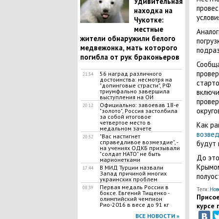
​Удивительная
провес
находка на
услови
Чукотке:
местные
Аналог
жители обнаружили белого
погруз
медвежонка, мать которого
подраз
погибла от рук браконьеров
Сообща
провер
56 наград различного
21:34
достоинства: несмотря на
старто
"допинговые страсти", РФ
включи
триумфально завершила
выступления на ОИ
провер
Официально: завоевав 18-е
20:12
округов
"золото", Россия застолбила
за собой итоговое
четвертое место в
Как ра
медальном зачете
возве
"Вас настигнет
20:52
справедливое возмездие", -
будут 
на учениях ОДКБ призывали
"солдат НАТО" не быть
До это
марионетками
Крымом
В МИД Турции назвали
17:44
Запад причиной многих
полуос
украинских проблем
Первая медаль России в
08:39
Теги:
Нов
боксе. Евгений Тищенко -
Присое
олимпийский чемпион
Рио-2016 в весе до 91 кг
курсе 
ВСЕ НОВОСТИ »