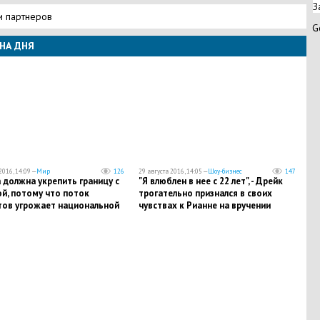
З
и партнеров
G
НА ДНЯ
2016, 14:09 —
Мир
126
29 августа 2016, 14:05 —
Шоу-бизнес
147
 должна укрепить границу с
"Я влюблен в нее с 22 лет", - Дрейк
й, потому что поток
трогательно признался в своих
тов угрожает национальной
чувствах к Рианне на вручении
ности, – глава МВД Блащак
премии MTV VMA 2016