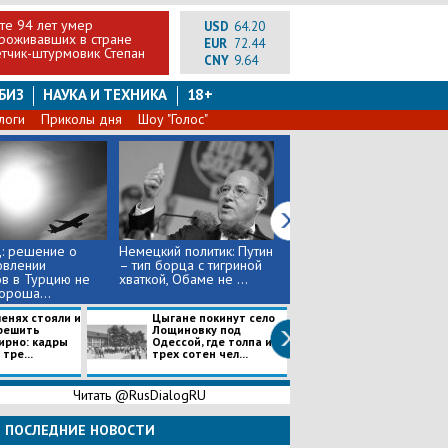
те 94 лет умер
USD
64.20
проживавших в стране
EUR
72.44
тчик-штурмовик Степан
CNY
9.64
БИЗ
НАУКА И ТЕХНИКА
18+
логи
Приколы дня
Шоу "Голос"
: решение о
Немецкий политик: Путин
Жители села Лощиновки
овлении
– тип борца с тигриной
на Украине едва не
в в Турцию не
хваткой, Обаме не ...
забили до смерти трех
ороша...
цы...
ленях стояли и
Цыгане покинут село
Президент
решить
Лощиновку под
Узбекистана И
ирно: кадры
Одессой, где толпа из
Каримов угодил
тре...
трех сотен чел...
больницу с инс
в Т...
Читать @RusDialogRU
ПОСЛЕДНИЕ НОВОСТИ