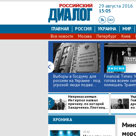
29 августа 2016
15:05
ГЛАВНАЯ
РОССИЯ
УКРАИНА
МИР
Все новости
Москва
Петербург
Киев
иносми
Выборы в Госдуму для
Financial Times: 
россиян на Украине - под
готова всеми си
угрозой: люди подве...
помешать Трампу
Неприкасаемые:
Ук
Интерпол назвал
Ги
причину, по которой
др
Захарченко, Плотниц...
но 
ХРОНИКА
Мино
морс
09:00