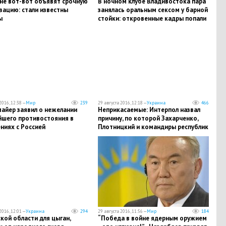
ине вот-вот объявят срочную
В ночном клубе Владивостока пара
зацию: стали известны
занялась оральным сексом у барной
ы
стойки: откровенные кадры попали
в Сеть
2016, 12:38 —
Мир
239
29 августа 2016, 12:18 —
Украина
466
айер заявил о нежелании
Неприкасаемые: Интерпол назвал
йшего противостояния в
причину, по которой Захарченко,
ниях с Россией
Плотницкий и командиры республик
не попадут в розыск
2016, 12:01 —
Украина
294
29 августа 2016, 11:56 —
Мир
184
кой области для цыган,
“Победа в войне ядерным оружием