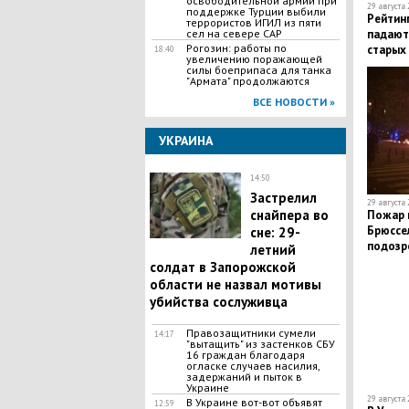
освободительной армии при
29 августа 
поддержке Турции выбили
Рейтин
террористов ИГИЛ из пяти
падают
сел на севере САР
Рогозин: работы по
старых 
18:40
увеличению поражающей
шоу
силы боеприпаса для танка
"Армата" продолжаются
ВСЕ НОВОСТИ »
УКРАИНА
14:50
Застрелил
29 августа 
снайпера во
Пожар 
Брюссел
сне: 29-
подозр
летний
солдат в Запорожской
области не назвал мотивы
убийства сослуживца
Правозащитники сумели
14:17
"вытащить" из застенков СБУ
16 граждан благодаря
огласке случаев насилия,
задержаний и пыток в
Украине
29 августа 
В Украине вот-вот объявят
12:59