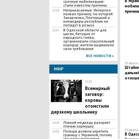
В Укра
срочную мобилизацию:
стали известны причины
мобили
Неприкасаемые: Интерпол
причин
12:18
назвал причину, по которой
Захарченко, Плотницкий и
командиры республик не
попадут в розыск
В Одесской области для
12:01
цыган, бегущих от
народного гнева,
организовали спасительный
коридор: жители выдвинули
свои требования
ВСЕ НОВОСТИ »
29 августа 
Штайнм
МИР
дальне
отноше
15:03
Всемирный
заговор:
коровы
отомстили
дерзкому школьнику
Ловкий медведь разоряет
14:28
птичью кормушку
29 августа 
Польша должна укрепить
14:09
В Одесс
границу с Украиной, потому
что поток мигрантов