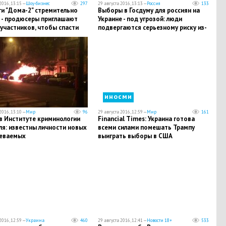
2016, 13:15 —
Шоу-бизнес
297
29 августа 2016, 13:13 —
Россия
133
ги "Дома-2" стремительно
Выборы в Госдуму для россиян на
 - продюсеры приглашают
Украине - под угрозой: люди
участников, чтобы спасти
подвергаются серьезному риску из-
за властей Киева
иносми
2016, 13:10 —
Мир
96
29 августа 2016, 12:59 —
Мир
161
в Институте криминологии
Financial Times: Украина готова
я: известны личности новых
всеми силами помешать Трампу
еваемых
выиграть выборы в США
2016, 12:59 —
Украина
460
29 августа 2016, 12:41 —
Новости 18+
533