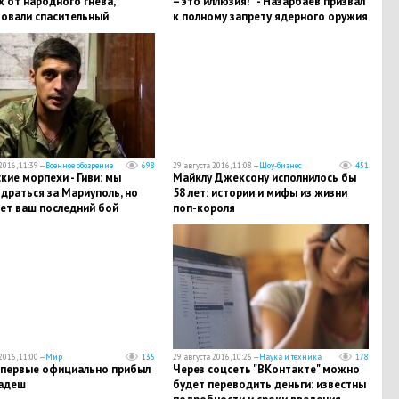
 от народного гнева,
– это иллюзия!” - Назарбаев призвал
зовали спасительный
к полному запрету ядерного оружия
р: жители выдвинули свои
ания
2016, 11:39 —
Военное обозрение
698
29 августа 2016, 11:08 —
Шоу-бизнес
451
кие морпехи - Гиви: мы
Майклу Джексону исполнилось бы
драться за Мариуполь, но
58 лет: истории и мифы из жизни
ет ваш последний бой
поп-короля
2016, 11:00 —
Мир
135
29 августа 2016, 10:26 —
Наука и техника
178
впервые официально прибыл
Через соцсеть "ВКонтакте" можно
ладеш
будет переводить деньги: известны