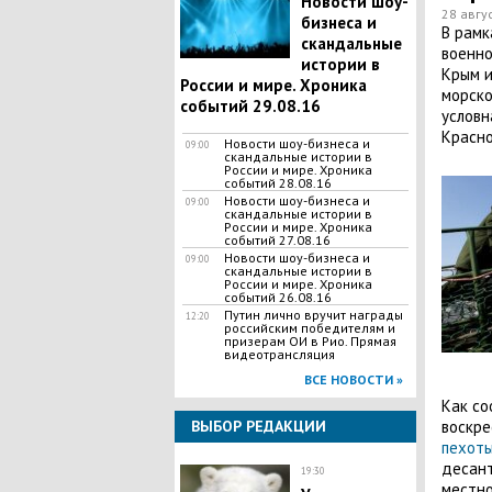
Новости шоу-
28 авгус
бизнеса и
В рамк
скандальные
военно
истории в
Крым и
России и мире. Хроника
морско
событий 29.08.16
условн
Красно
Новости шоу-бизнеса и
09:00
скандальные истории в
России и мире. Хроника
событий 28.08.16
Новости шоу-бизнеса и
09:00
скандальные истории в
России и мире. Хроника
событий 27.08.16
Новости шоу-бизнеса и
09:00
скандальные истории в
России и мире. Хроника
событий 26.08.16
Путин лично вручит награды
12:20
российским победителям и
призерам ОИ в Рио. Прямая
видеотрансляция
ВСЕ НОВОСТИ »
Как со
воскре
ВЫБОР РЕДАКЦИИ
пехот
десант
19:30
местно