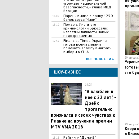
бегущих
угрожает национальной
органи
безопасности, – глава МВД
коридо
Блащак
Парень вылил в ванну 1250
требов
14:02
банок соуса "Чили"
Пожар в Институте
13:10
криминологии Брюсселя:
известны личности новых
подозреваемых
Financial Times: Украина
12:59
готова всеми силами
помешать Трампу выиграть
выборы в США
29 августа 
ВСЕ НОВОСТИ »
Украинс
готовы 
ШОУ-БИЗНЕС
это буд
14:05
"Я влюблен в
нее с 22 лет", -
Дрейк
трогательно
признался в своих чувствах к
Рианне на вручении премии
29 августа 
MTV VMA 2016
Керри 
в Банг
Рейтинги "Дома-2"
13:15