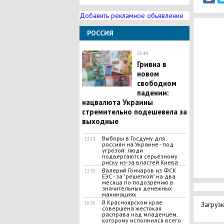
Добавить рекламное обьявление
РОССИЯ
13:44
Гривна в
новом
свободном
падении:
нацвалюта Украины
стремительно подешевела за
выходные
Выборы в Госдуму для
13:13
россиян на Украине - под
угрозой: люди
подвергаются серьезному
риску из-за властей Киева
Валерий Гончаров из ФСК
12:35
ЕЭС - за "решеткой" на два
месяца по подозрению в
значительных денежных
махинациях
В Красноярском крае
Загрузк
10:56
совершена жестокая
расправа над младенцем,
которому исполнился всего