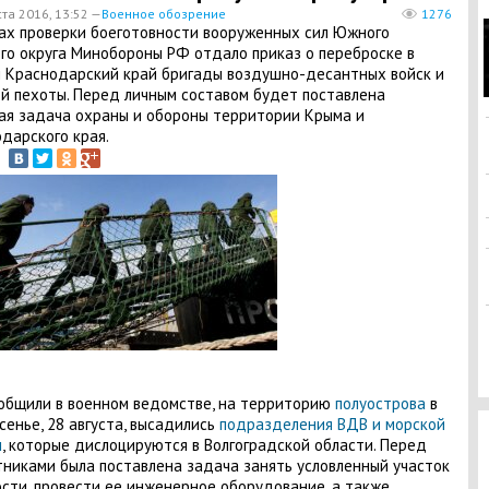
та 2016, 13:52 —
Военное обозрение
1276
ах проверки боеготовности вооруженных сил Южного
го округа Минобороны РФ отдало приказ о переброске в
 Краснодарский край бригады воздушно-десантных войск и
й пехоты. Перед личным составом будет поставлена
ая задача охраны и обороны территории Крыма и
дарского края.
общили в военном ведомстве, на территорию
полуострова
в
сенье, 28 августа, высадились
подразделения ВДВ и морской
ы
, которые дислоцируются в Волгоградской области. Перед
никами была поставлена задача занять условленный участок
сти, провести ее инженерное оборудование, а также