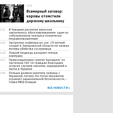
15:03
Всемирный заговор:
коровы отомстили
дерзкому школьнику
В Чувашии распитие алкоголя
15:02
закончилось обезглавливанием: один из
собутыльников оказался психически
неуравновешенным
Застрелил снайпера во сне: 29-летний
14:50
солдат в Запорожской области не назвал
мотивы убийства сослуживца
Ловкий медведь разоряет птичью
14:28
кормушку
Правозащитники сумели "вытащить" из
14:17
застенков СБУ 16 граждан благодаря
огласке случаев насилия, задержаний и
пыток в Украине
Польша должна укрепить границу с
14:09
Украиной, потому что поток мигрантов
угрожает национальной безопасности, –
глава МВД Блащак
ВСЕ НОВОСТИ »