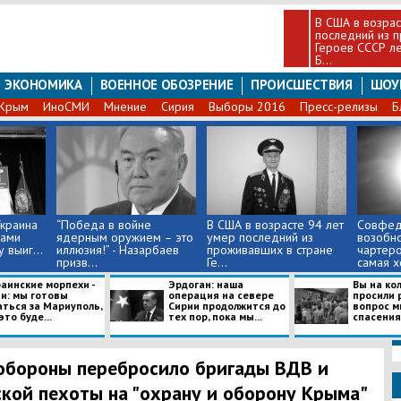
В США в возрас
последний из 
Героев СССР ле
Б...
ЭКОНОМИКА
ВОЕННОЕ ОБОЗРЕНИЕ
ПРОИСШЕСТВИЯ
ШОУ
Крым
ИноСМИ
Мнение
Сирия
Выборы 2016
Пресс-релизы
Б
Украина
“Победа в войне
В США в возрасте 94 лет
Совфед
лами
ядерным оружием – это
умер последний из
возобн
 выиг...
иллюзия!” - Назарбаев
проживавших в стране
чартеро
призв...
Ге...
самая х
раинские морпехи -
Эрдоган: наша
Вы на ко
ви: мы готовы
операция на севере
просили 
аться за Мариуполь,
Сирии продолжится до
вопрос м
это буде...
тех пор, пока мы...
спасения 
бороны перебросило бригады ВДВ и
кой пехоты на "охрану и оборону Крыма"