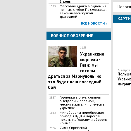
1 день
Массовая драка в одном из
Новост
10:13
ночных клубов Подмосковья
закончилась жуткой
трагедией
КАРТИ
ВСЕ НОВОСТИ »
ВОЕННОЕ ОБОЗРЕНИЕ
11:39
Украинские
морпехи -
Гиви: мы
готовы
29 августа 
Польша
драться за Мариуполь, но
Украино
это будет ваш последний
мигран
бой
безопас
Горловка в огне: слышны
23:37
выстрелы и разрывы,
местные жители прячутся в
укрытиях
Минобороны перебросило
13:52
бригады ВДВ и морской
пехоты на "охрану и оборону
Крыма"
Силы Сирийской
23:56