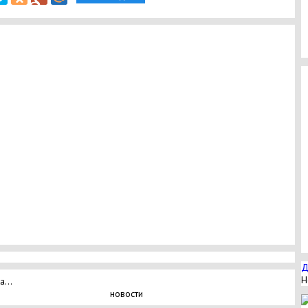
Д
Н
а...
новости