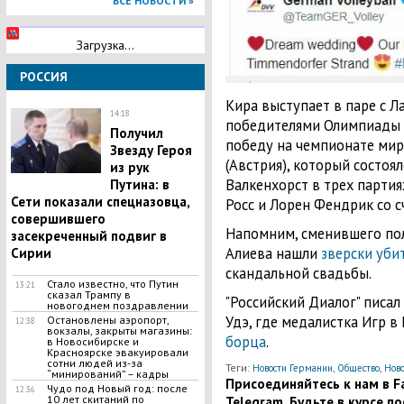
ВСЕ НОВОСТИ »
Загрузка...
РОССИЯ
Кира выступает в паре с Л
14:18
победителями Олимпиады -
Получил
победу на чемпионате мир
Звезду Героя
(Австрия), который состоял
из рук
Валкенхорст в трех парти
Путина: в
Сети показали спецназовца,
Росс и Лорен Фендрик со сче
совершившего
Напомним, сменившего пол
засекреченный подвиг в
Алиева нашли
зверски уби
Сирии
скандальной свадьбы.
Стало известно, что Путин
13:21
сказал Трампу в
"Российский Диалог" писал
новогоднем поздравлении
Удэ, где медалистка Игр в
Остановлены аэропорт,
12:38
вокзалы, закрыты магазины:
борца
.
в Новосибирске и
Красноярске эвакуировали
сотни людей из-за
Теги:
,
,
Новости Германии
Общество
Ново
“минирований” – кадры
Присоединяйтесь к нам в Fa
Чудо под Новый год: после
12:36
Telegram. Будьте в курсе п
10 лет скитаний по