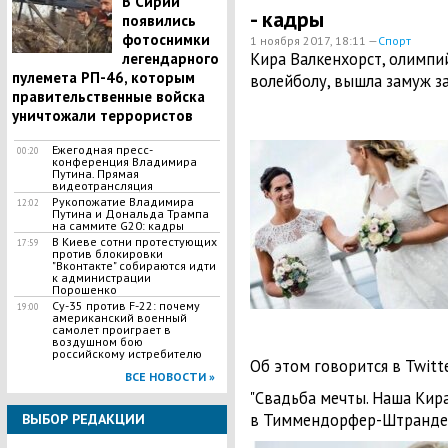
В Сирии
- кадры
появились
фотоснимки
1 ноября 2017, 18:11 —
Спорт
Кира Валкенхорст, олимпи
легендарного
пулемета РП-46, которым
волейболу, вышла замуж з
правительственные войска
уничтожали террористов
Ежегодная пресс-
00:20
конференция Владимира
Путина. Прямая
видеотрансляция
Рукопожатие Владимира
12:02
Путина и Дональда Трампа
на саммите G20: кадры
В Киеве сотни протестующих
17:59
против блокировки
"Вконтакте" собираются идти
к администрации
Порошенко
Су-35 против F-22: почему
19:00
американский военный
самолет проиграет в
воздушном бою
российскому истребителю
Об этом говорится в Twit
ВСЕ НОВОСТИ »
"Свадьба мечты. Наша Кир
в Тиммендорфер-Штранде",
ВЫБОР РЕДАКЦИИ