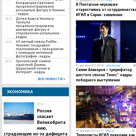
30 декабря 2017, 10:35 —
Мир
Бондарчука Светлана
В Пентагоне неуклюже
продемонстрировала
открестились от сотрудничества
роскошную фигуру в бикини
- кадры
ИГИЛ в Сирии - заявление
Дочка Брюса Уиллиса
23:32
Таллула
продемонстрировала
шикарную фигуру в
откровенном купальнике -
кадры
43-летний певец Робби
21:52
Уильямс поздравил
поклонников с праздником
с помощью интимной
фотографии - кадры
Эротический снимок
20:31
одиозной Дианы
30 декабря 2017, 08:30 —
Шоу-бизнес
Шурыгиной попал в
Селим Алахяров – триумфатор
Интернет - кадры
шестого сезона "Голос": кадры
ВСЕ НОВОСТИ »
победного выступления
ЭКОНОМИКА
22:52
Россия
спасает
Великобрита
нию,
29 декабря 2017, 23:55 —
Россия
страдающую из-за дефицита
Террористы ИГИЛ поведали, как