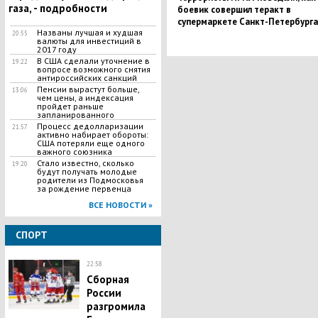
газа, - подробности
боевик совершил теракт в
супермаркете Санкт-Петербурга
Названы лучшая и худшая
20:55
валюты для инвестиций в
2017 году
В США сделали уточнение в
19:22
вопросе возможного снятия
антироссийских санкций
Пенсии вырастут больше,
13:06
чем цены, а индексация
пройдет раньше
запланированного
Процесс дедолларизации
21:57
активно набирает обороты:
США потеряли еще одного
важного союзника
Стало известно, сколько
19:20
будут получать молодые
родители из Подмосковья
за рождение первенца
ВСЕ НОВОСТИ »
СПОРТ
22:58
Сборная
России
разгромила