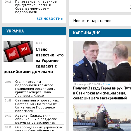
Путин закрепил военное
20:18
присутствие России в
Средиземноморье –
подробности
ВСЕ НОВОСТИ »
Новости партнеров
УКРАИНА
КАРТИНА ДНЯ
10:00
Стало
известно, что
на Украине
сделают с
российскими доменами
Стали известны
08:01
30 декабря 2017, 14:18 —
Россия
подробности громкого
Получил Звезду Героя из рук Пут
похищения российского
криптоэксперта Пала
в Сети показали спецназовца,
Лернера в Киеве
совершившего засекреченный
Саакашвили о протестных
21:45
подвиг в Сирии
настроениях на Украине: "Я
бы на месте Порошенко
повесился"
Адвокат Саакашвили
19:52
обвинил СБУ в подделке
результатов экспертизы
Освобожденных украинских
18:55
солдат Киев обвинил в