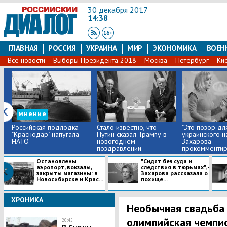
30 декабря 2017
14:38
ГЛАВНАЯ
РОССИЯ
УКРАИНА
МИР
ЭКОНОМИКА
ВОЕН
Все новости
Выборы Президента 2018
Москва
Петербург
Ки
мнение
Российская подлодка
Стало известно, что
"Это позор дл
"Краснодар" напугала
Путин сказал Трампу в
украинского на
НАТО
новогоднем
Захарова
поздравлении
прокомментиро
Остановлены
"Сидят без суда и
аэропорт, вокзалы,
следствия в тюрьмах", -
закрыты магазины: в
Захарова рассказала о
Новосибирске и Крас...
похище...
ХРОНИКА
Необычная свадьба 
олимпийская чемпио
20:45