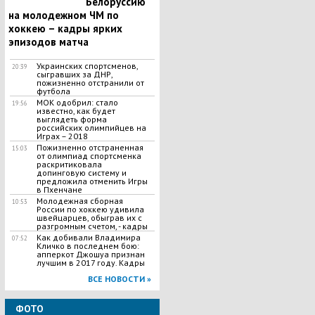
Белоруссию
на молодежном ЧМ по
хоккею – кадры ярких
эпизодов матча
Украинских спортсменов,
20:39
сыгравших за ДНР,
пожизненно отстранили от
футбола
МОК одобрил: стало
19:56
известно, как будет
выглядеть форма
российских олимпийцев на
Играх – 2018
Пожизненно отстраненная
15:03
от олимпиад спортсменка
раскритиковала
допинговую систему и
предложила отменить Игры
в Пхенчане
Молодежная сборная
10:53
России по хоккею удивила
швейцарцев, обыграв их с
разгромным счетом, - кадры
Как добивали Владимира
07:52
Кличко в последнем бою:
апперкот Джошуа признан
лучшим в 2017 году. Кадры
ВСЕ НОВОСТИ »
ФОТО