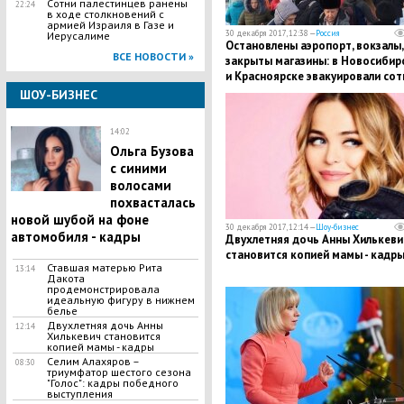
Сотни палестинцев ранены
22:24
в ходе столкновений с
армией Израиля в Газе и
30 декабря 2017, 12:38 —
Россия
Иерусалиме
Остановлены аэропорт, вокзалы,
ВСЕ НОВОСТИ »
закрыты магазины: в Новосибир
и Красноярске эвакуировали сот
людей из-за “минирований” – ка
ШОУ-БИЗНЕС
14:02
​Ольга Бузова
с синими
волосами
похвасталась
новой шубой на фоне
30 декабря 2017, 12:14 —
Шоу-бизнес
автомобиля - кадры
Двухлетняя дочь Анны Хилькеви
становится копией мамы - кадр
​Ставшая матерью Рита
13:14
Дакота
продемонстрировала
идеальную фигуру в нижнем
белье
Двухлетняя дочь Анны
12:14
Хилькевич становится
копией мамы - кадры
Селим Алахяров –
08:30
триумфатор шестого сезона
"Голос": кадры победного
выступления