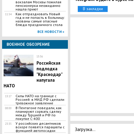
вокзалам Москвы пожилая
пенсионерка неожиданно
В закладки
нашла приют
Как отпраздновать Новый
11:54
год и не попасть в больницу:
названы самые опасные
блюда праздничного стола
ВСЕ НОВОСТИ »
ВОЕННОЕ ОБОЗРЕНИЕ
13:56
Российская
подлодка
"Краснодар"
напугала
НАТО
Силы НАТО на границе с
13:17
Россией: в МИД РФ сделали
тревожное заявление
​В Пентагоне поведали, как
08:00
планируют сорвать сделку
между Турцией и РФ по
покупке С-400
У российских десантников
23:35
вскоре появятся парашюты с
Загрузка...
функцией автопосадки