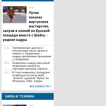
14:13
Путин
показал
виртуозное
мастерство,
сыграв в хоккей на Красной
площади вместе с Шойгу, -
редкие кадры
Заплаканные друзья и
17:10
поклонники несут цветы в
память о Задорнове, –
кадры церемонии прощания
с сатириком
Появились кадры массовой
18:35
эвакуации людей из
торговых центров Сургута
В Сети появилась Іnstagram-
14:22
подборка последствий
“визита” урагана “Ирма” во
Флориду, США - кадры
ВСЕ НОВОСТИ »
НАУКА И ТЕХНИКА
07:56