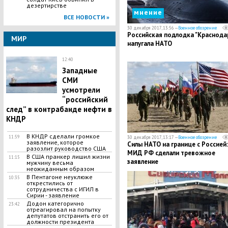
дезертирстве
мнение
ВСЕ НОВОСТИ »
30 декабря 2017, 13:56 —
Военное обозрение
Российская подлодка "Краснода
МИР
напугала НАТО
12:40
Западные
СМИ
усмотрели
“российский
след” в контрабанде нефти в
КНДР
В КНДР сделали громкое
11:59
30 декабря 2017, 13:17 —
Военное обозрение
заявление, которое
Силы НАТО на границе с Россией:
разозлит руководство США
МИД РФ сделали тревожное
В США пранкер лишил жизни
11:15
заявление
мужчину весьма
неожиданным образом
В Пентагоне неуклюже
10:35
открестились от
сотрудничества с ИГИЛ в
Сирии - заявление
Додон категорично
23:42
отреагировал на попытку
депутатов отстранить его от
должности президента