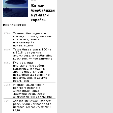
Жители
Азербайджан
а увидели
корабль
инопланетян
Ученые обнародовали
07:06
факты, которые доказывают
контакты древних
цивилизаций с
пришельцами
Такое бывает раз в 100 лет:
06:50
в 2018 году ученые
анонсировали необычайно
красивое лунное затмение
Пустые улицы,
06:01
инопланетные роботы
выталкивали людей в
другие миры: китаец
поделился сведениями о
перемещении в другую
реальность
Ученые нашли истоки
23:52
Великого потопа: в
Антарктиде найден
доисторический лес с
окаменевшими деревьями
Апокалипсис уже начался:
23:11
российский маг поведал о
негативных событиях 2018
года