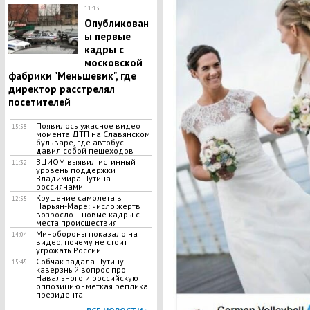
11:13
Опубликован
ы первые
кадры с
московской
фабрики "Меньшевик", где
директор расстрелял
посетителей
Появилось ужасное видео
15:58
момента ДТП на Славянском
бульваре, где автобус
давил собой пешеходов
ВЦИОМ выявил истинный
11:32
уровень поддержки
Владимира Путина
россиянами
Крушение самолета в
12:55
Нарьян-Маре: число жертв
возросло – новые кадры с
места происшествия
Минобороны показало на
14:04
видео, почему не стоит
угрожать России
Собчак задала Путину
15:45
каверзный вопрос про
Навального и российскую
оппозицию - меткая реплика
президента