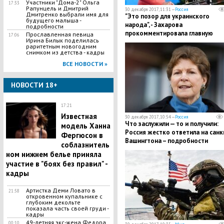
Участники "Дома-2" Ольга
17:33
Рапунцель и Дмитрий
30 декабря 2017, 11:31 —
Россия
Дмитренко выбрали имя для
"Это позор для украинского
будущего малыша -
народа", - Захарова
подробности
прокомментировала главную
Прославленная певица
17:06
Ирина Билык поделилась
"войну" в Киеве
раритетным новогодним
снимком из детства - кадры
ВСЕ НОВОСТИ »
НОВОСТИ 18+
17:21
Известная
30 декабря 2017, 10:54 —
Россия
Что заслужили — то и получили:
модель Ханна
Россия жестко ответила на санк
Фергюсон в
Вашингтона – подробности
соблазнитель
ном нижнем белье приняла
участие в "боях без правил" -
кадры
Артистка Деми Ловато в
21:58
откровенном купальнике с
глубоким декольте
показала часть своей груди -
кадры
49-летняя экс-жена Федора
00:10