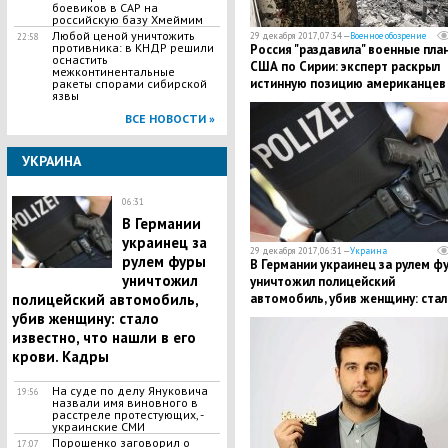
боевиков в CAP на
poccийскую базу Xмеймим
Любой ценой уничтожить
29 декабря 2017, 07:34 —
Военное обозрение
22:58
противника: в КНДР решили
Россия "раздавила" военные пла
оснастить
США по Сирии: эксперт раскрыл
межконтинентальные
истинную позицию американцев
ракеты спорами сибирской
язвы
ВСЕ НОВОСТИ »
УКРАИНА
06:31
​В Германии
украинец за
29 декабря 2017, 06:31 —
Украина
рулем фуры
​В Германии украинец за рулем ф
уничтожил
уничтожил полицейский
полицейский автомобиль,
автомобиль, убив женщину: стал
известно, что нашли в его крови.
убив женщину: стало
Кадры
известно, что нашли в его
крови. Кадры
На суде по делу Януковича
19:56
назвали имя виновного в
расстреле протестующих, -
украинские СМИ
Порошенко заговорил о
17:07