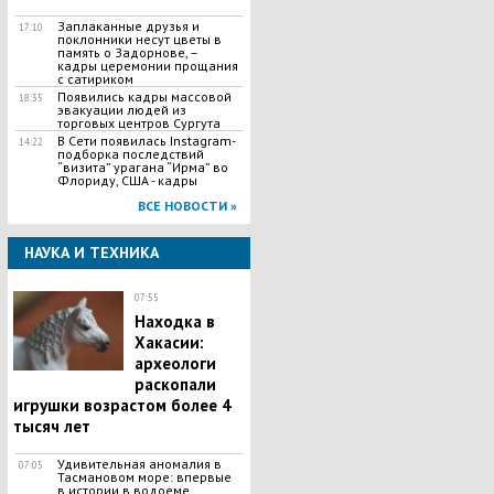
Заплаканные друзья и
17:10
поклонники несут цветы в
память о Задорнове, –
кадры церемонии прощания
с сатириком
Появились кадры массовой
18:35
эвакуации людей из
торговых центров Сургута
В Сети появилась Іnstagram-
14:22
подборка последствий
“визита” урагана “Ирма” во
Флориду, США - кадры
ВСЕ НОВОСТИ »
НАУКА И ТЕХНИКА
07:55
Находка в
Хакасии:
археологи
раскопали
игрушки возрастом более 4
тысяч лет
Удивительная аномалия в
07:05
Тасмановом море: впервые
в истории в водоеме