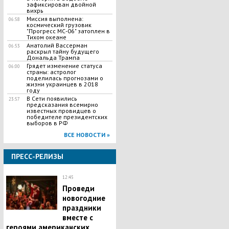
зафиксирован двойной
вихрь
Миссия выполнена:
06:58
космический грузовик
"Прогресс МС-06" затоплен в
Тихом океане
Анатолий Вассерман
06:53
раскрыл тайну будущего
Дональда Трампа
Грядет изменение статуса
06:00
страны: астролог
поделилась прогнозами о
жизни украинцев в 2018
году
В Сети появились
23:57
предсказания всемирно
известных провидцев о
победителе президентских
выборов в РФ
ВСЕ НОВОСТИ »
ПРЕСС-РЕЛИЗЫ
12:45
Проведи
новогодние
праздники
вместе с
героями американских