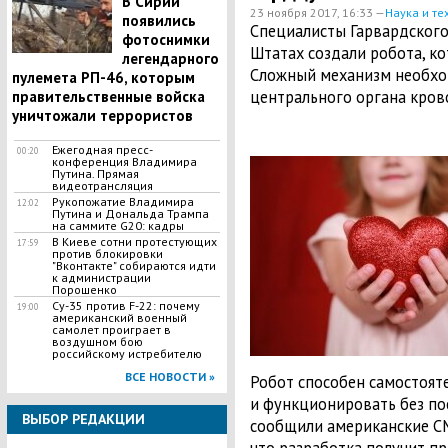
В Сирии
23 ноября 2017, 16:33 —
Наука и те
появились
Специалисты Гарвардского
фотоснимки
Штатах создали робота, ко
легендарного
Сложный механизм необхо
пулемета РП-46, которым
центрального органа кров
правительственные войска
уничтожали террористов
Ежегодная пресс-
00:20
конференция Владимира
Путина. Прямая
видеотрансляция
Рукопожатие Владимира
12:02
Путина и Дональда Трампа
на саммите G20: кадры
В Киеве сотни протестующих
17:59
против блокировки
"Вконтакте" собираются идти
к администрации
Порошенко
Су-35 против F-22: почему
19:00
американский военный
самолет проиграет в
воздушном бою
российскому истребителю
ВСЕ НОВОСТИ »
Робот способен самостоят
и функционировать без по
ВЫБОР РЕДАКЦИИ
сообщили американские СМ