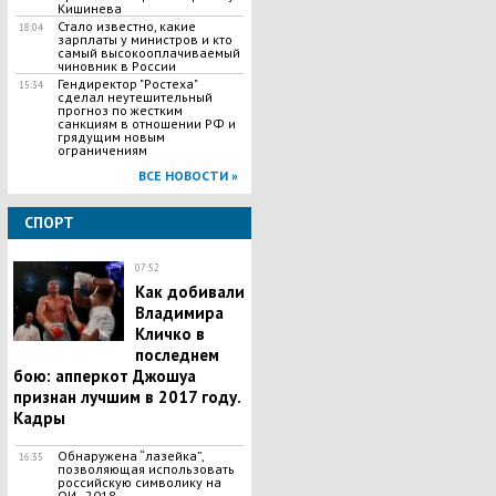
Кишинева
Стало известно, какие
18:04
зарплаты у министров и кто
самый высокооплачиваемый
чиновник в России
Гендиректор "Ростеха"
15:34
сделал неутешительный
прогноз по жестким
санкциям в отношении РФ и
грядущим новым
ограничениям
ВСЕ НОВОСТИ »
СПОРТ
07:52
Как добивали
Владимира
Кличко в
последнем
бою: апперкот Джошуа
признан лучшим в 2017 году.
Кадры
Обнаружена “лазейка”,
16:35
позволяющая использовать
российскую символику на
ОИ - 2018