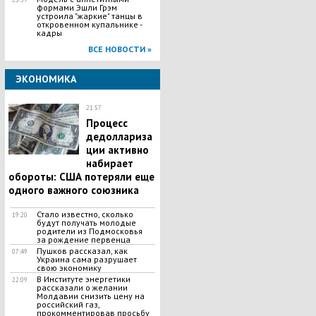
формами Эшли Грэм
устроила "жаркие" танцы в
откровенном купальнике -
кадры
ВСЕ НОВОСТИ »
ЭКОНОМИКА
21:57
Процесс
дедоллариза
ции активно
набирает
обороты: США потеряли еще
одного важного союзника
Стало известно, сколько
19:20
будут получать молодые
родители из Подмосковья
за рождение первенца
Пушков рассказал, как
07:49
Украина сама разрушает
свою экономику
В Институте энергетики
22:09
рассказали о желании
Молдавии снизить цену на
российский газ,
прокомментировав просьбу