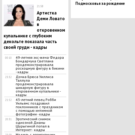
Подмосковья за рождение
21:58
первенца
Артистка
Деми Ловато
в
откровенном
купальнике с глубоким
декольте показала часть
своей груди - кадры
49-летняя экс-жена Федора
00:10
Бондарчука Светлана
продемонстрировала
роскошную фигуру в бикини
- кадры
Дочка Брюса Уиллиса
23:32
Таллула
продемонстрировала
шикарную фигуру в
откровенном купальнике -
кадры
43-летний певец Робби
21:52
Уильямс поздравил
поклонников с праздником
с помощью интимной
фотографии - кадры
Эротический снимок
20:31
одиозной Дианы
Шурыгиной попал в
Интернет - кадры
Модель с аппетитными
23:59