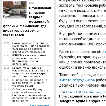
что разработка получит пр
11:13
эксперты тестировали робо
Опубликован
механизм показал отличные
ы первые
намерены продолжить свое
кадры с
будущем оно поможет люд
московской
сосудистых заболеваний, с
фабрики "Меньшевик", где
директор расстрелял
В устройстве также есть не
посетителей
питания необходим внешни
Появилось ужасное видео
напоминающий DVD-проиг
15:58
момента ДТП на Славянском
бульваре, где автобус
Ранее стало известно об
и
давил собой пешеходов
ВЦИОМ выявил истинный
11:32
Dynamics, которая научила
уровень поддержки
Владимира Путина
конце ролика производите
россиянами
ошибок”, а именно несколь
Крушение самолета в
12:55
Нарьян-Маре: число жертв
возросло – новые кадры с
Также сообщалось, что яп
места происшествия
вместо сотрудников
робото
Минобороны показало на
14:04
видео, почему не стоит
десятков тысяч человек ли
угрожать России
Собчак задала Путину
15:45
Теги:
,
,
,
каверзный вопрос про
Новости США
Общество
Наука
Те
Навального и российскую
Присоединяйтесь к нам в Fa
оппозицию - меткая реплика
Telegram. Будьте в курсе п
президента