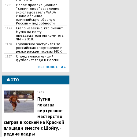
Новое провокационное
12:01
“допинговое” заявление:
экс-следователь WADA
снова обвинил
олимпийскую сборную
России – подробности
Стало известно, кто сменит
17:45
Мутко на посту
председателя оргкомитета
ЧМ – 2018.
Лукашенко заступился за
21:30
российских спортсменов и
резко раскритиковал МОК
Определился лучший
13:27
футболист года в России
ВСЕ НОВОСТИ »
ФОТО
14:13
Путин
показал
виртуозное
мастерство,
сыграв в хоккей на Красной
площади вместе с Шойгу, -
редкие кадры