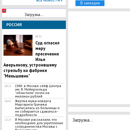
ВСЕ НОВОСТИ »
В закладки
Загрузка...
РОССИЯ
08:52
Cyд огласил
мepy
пресечения
Илье
Aвepьянову, устроившему
стpeльбу на фабрике
"Meньшевик"
СМИ: в Москве сейф Центра
08:22
им. В. Мейерхольда
"обчистили" почти на
миллион рублей
Жертва мужа-изверга
08:02
Маргарита Грачева
выписалась из больницы и
не собирается сдаваться -
подробности
Загрузка...
В Москве рассказали, что
22:27
необходимо для укрепления
сотрудничества Москвы с
Вашингтоном