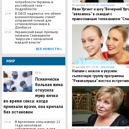
потребности Украины в
российском газе –
28 декабря 2017, 23:59 —
Шоу-бизнес
подробности
Иван Ургант и шоу "Вечерний Ург
В ОБСЕ надеются, что обмен
"ввязались" в скандал с
13:49
военнопленными станет
православным телеканалом "Спас
отправной точкой для
подробности
установления мира в
Донбассе
Украинский вице-премьер
07:41
назвала Саакашвили
"вирусом с ненасытной
жаждой власти"
ВСЕ НОВОСТИ »
МИР
28 декабря 2017, 23:30 —
Шоу-бизнес
Напали с ножом и укусили:
08:36
съемочную группу программы
Психически
"Ревизолушка" жестко встретили
больная жена
проверяющем кафе - подробнос
откусила
мужу яичко
во время секса: когда
приехали врачи, она кричала
без остановки
В Аргентине отец-изверг 22
06:10
года насиловал
собственную дочь, а она
28 декабря 2017, 23:00 —
Культура