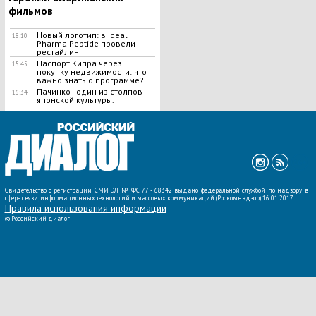
фильмов
Новый логотип: в Ideal
18:10
Pharma Peptide провели
рестайлинг
Паспорт Кипра через
15:45
покупку недвижимости: что
важно знать о программе?
Пачинко - один из столпов
16:34
японской культуры.
ВСЕ НОВОСТИ »
Свидетельство о регистрации СМИ ЭЛ № ФС 77 - 68342 выдано федеральной службой по надзору в
сфере связи, информационных технологий и массовых коммуникаций (Роскомнадзор) 16.01.2017 г.
Правила использования информации
©
Российский диалог