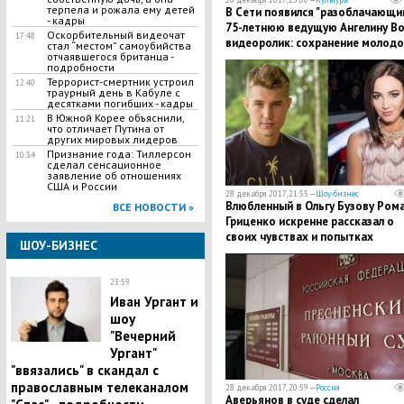
терпела и рожала ему детей
В Сети появился "разоблачающи
- кадры
75-летнюю ведущую Ангелину В
Оскорбительный видеочат
17:48
видеоролик: сохранение молодо
стал “местом” самоубийства
отчаявшегося британца -
- кадры
подробности
Террорист-смертник устроил
12:40
траурный день в Кабуле с
десятками погибших - кадры
В Южной Корее объяснили,
11:21
что отличает Путина от
других мировых лидеров
Признание года: Тиллерсон
10:34
сделал сенсационное
заявление об отношениях
США и России
28 декабря 2017, 21:55 —
Шоу-бизнес
Влюбленный в Ольгу Бузову Ром
ВСЕ НОВОСТИ »
Гриценко искренне рассказал о
своих чувствах и попытках
ШОУ-БИЗНЕС
восстановить отношения - кадр
23:59
Иван Ургант и
шоу
"Вечерний
Ургант"
"ввязались" в скандал с
православным телеканалом
28 декабря 2017, 20:59 —
Россия
Аверьянов в суде сделал