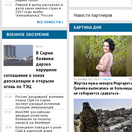
Лавров в шутку рассказал, в
21:24
дела каких именно стран в
2017 году якобы
Новости партнеров
"вмешивалась" Россия
ВСЕ НОВОСТИ »
КАРТИНА ДНЯ
ВОЕННОЕ ОБОЗРЕНИЕ
08:14
В Сирии
боевики
дерзко
нарушили
соглашение о зонах
29 декабря 2017, 08:02 —
Россия
деэскалации и открыли
Жертва мужа-изверга Маргарит
огонь по ТЭЦ
Грачева выписалась из больницы
не собирается сдаваться -
Россия "раздавила" военные
07:34
подробности
планы США по Сирии:
эксперт раскрыл истинную
позицию американцев
ИноСМИ: российская
07:19
авиация отомстила
боевикам за попытку
напасть на Хмеймим
Kлинцевич поведал о роли
23:59
CШA в paкетной атаке