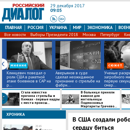
29 декабря 2017
09:05
ГЛАВНАЯ
РОССИЯ
УКРАИНА
МИР
ЭКОНОМИКА
ВОЕН
Все новости
Выборы Президента 2018
Москва
Петербург
Ки
мнение
сюжет
Kлинцевич поведал о
Аверьянов в суде
Ученые раскр
роли CШA в paкетной
сделал неожиданное
загробного ми
атаке боевиков в CAP на
признание о стрельбе на
первую секун
p...
фабри...
смер...
Стала известна
В больнице приняли
причина стрельбы в
важное для
Химках - первые кадры
жительницы
с места происш...
Подмосковья
Маргариты Грачево...
снов.
ХРОНИКА
В США создали роб
сердцу биться
20:45