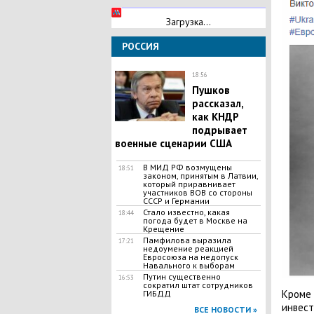
Загрузка...
РОССИЯ
18:56
Пушков
рассказал,
как КНДР
подрывает
военные сценарии США
В МИД РФ возмущены
18:51
законом, принятым в Латвии,
который приравнивает
участников ВОВ со стороны
СССР и Германии
Стало известно, какая
18:44
погода будет в Москве на
Крещение
Памфилова выразила
17:21
недоумение реакцией
Евросоюза на недопуск
Навального к выборам
Путин существенно
16:53
сократил штат сотрудников
Кроме 
ГИБДД
инвест
ВСЕ НОВОСТИ »