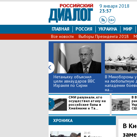
9 января 2018
23:57
ГЛАВНАЯ
РОССИЯ
УКРАИНА
МИР
Все новости
Выборы Президента 2018
М
Нетаньяху объяснил
В Минобороны у
цели авиаударов ВВС
на любопытную д
Израиля по Сирии
нападении боев
на...
СМИ разузнали, кто
В В
осуществил атаку на
ра
российские базы в
Ук
Хмеймиме и Та...
США
ХРОНИКА
В Ки
заме
20:45