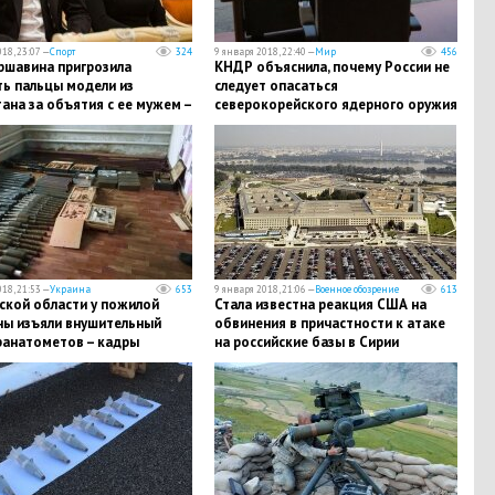
18, 23:07 —
Спорт
324
9 января 2018, 22:40 —
Мир
456
ршавина пригрозила
КНДР объяснила, почему России не
ть пальцы модели из
следует опасаться
ана за объятия с ее мужем –
северокорейского ядерного оружия
ности
18, 21:53 —
Украина
653
9 января 2018, 21:06 —
Военное обозрение
613
ской области у пожилой
Стала известна реакция США на
ы изъяли внушительный
обвинения в причастности к атаке
ранатометов – кадры
на российские базы в Сирии