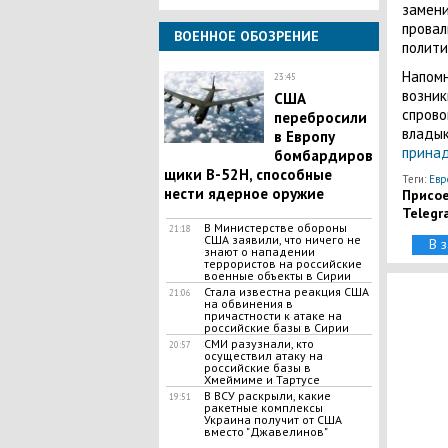
замени
провал
ВОЕННОЕ ОБОЗРЕНИЕ
полити
Напомн
23:45
возник
США
спрово
перебросили
владык
в Европу
принад
бомбардиров
щики B-52H, способные
Теги:
Евр
нести ядерное оружие
Присое
Telegr
В Министерстве обороны
21:18
США заявили, что ничего не
В 
знают о нападении
террористов на российские
военные объекты в Сирии
Стала известна реакция США
21:06
на обвинения в
причастности к атаке на
российские базы в Сирии
СМИ разузнали, кто
20:57
осуществил атаку на
российские базы в
Хмеймиме и Тартусе
В ВСУ раскрыли, какие
19:51
ракетные комплексы
Украина получит от США
вместо "Джавелинов"