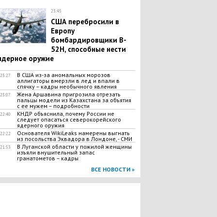
23:45
США перебросили в
Европу
бомбардировщики B-
52H, способные нести
ядерное оружие
В США из-за аномальных морозов
23:27
аллигаторы вмерзли в лед и впали в
спячку – кадры необычного явления
Жена Аршавина пригрозила отрезать
23:07
пальцы модели из Казахстана за объятия
с ее мужем – подробности
КНДР объяснила, почему России не
22:40
следует опасаться северокорейского
ядерного оружия
Основателя WikiLeaks намерены выгнать
22:22
из посольства Эквадора в Лондоне, - СМИ
В Луганской области у пожилой женщины
21:53
изъяли внушительный запас
гранатометов – кадры
ВСЕ НОВОСТИ »