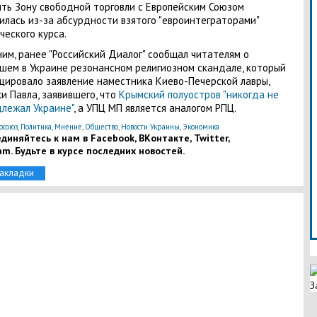
ть Зону свободной торговли с Европейским Союзом
илась из-за абсурдности взятого "евроинтеграторами"
ческого курса.
им, ранее "Российский Диалог" сообщал читателям о
шем в Украине резонансном религиозном скандале, который
цировало заявление наместника Киево-Печерской лавры,
и Павла, заявившего, что
Крымский полуостров "никогда не
лежал Украине"
, а УПЦ МП является аналогом РПЦ.
осоюз
,
Политика
,
Мнение
,
Общество
,
Новости Украины
,
Экономика
диняйтесь к нам в Facebook, ВКонтакте, Twitter,
am. Будьте в курсе последних новостей.
закладки
З