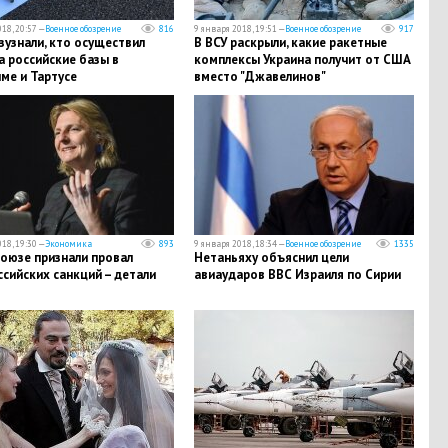
18, 20:57 —
Военное обозрение
816
9 января 2018, 19:51 —
Военное обозрение
917
узнали, кто осуществил
В ВСУ раскрыли, какие ракетные
а российские базы в
комплексы Украина получит от США
ме и Тартусе
вместо "Джавелинов"
18, 19:30 —
Экономика
893
9 января 2018, 18:34 —
Военное обозрение
1335
оюзе признали провал
Нетаньяху объяснил цели
сийских санкций – детали
авиаударов ВВС Израиля по Сирии