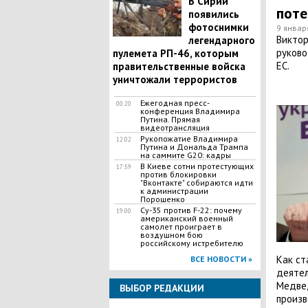
В Сирии
поте
появились
фотоснимки
9 январ
Виктор
легендарного
руково
пулемета РП-46, которым
ЕС.
правительственные войска
уничтожали террористов
Ежегодная пресс-
00:20
конференция Владимира
Путина. Прямая
видеотрансляция
Рукопожатие Владимира
12:02
Путина и Дональда Трампа
на саммите G20: кадры
В Киеве сотни протестующих
17:59
против блокировки
"Вконтакте" собираются идти
к администрации
Порошенко
Су-35 против F-22: почему
19:00
американский военный
самолет проиграет в
воздушном бою
российскому истребителю
Как ст
ВСЕ НОВОСТИ »
деятел
Медвед
ВЫБОР РЕДАКЦИИ
произв