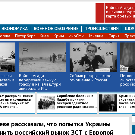
Войска Асада п
и начали штурм
карта боевых д
ЭКОНОМИКА
ВОЕННОЕ ОБОЗРЕНИЕ
ПРОИСШЕСТВИЯ
ШОУ
осква
Петербург
Киев
Крым
ИноСМИ
Мнение
Сирия
Прес
казали
Войска Асада
Собчак раскрыла свое
Песков 
еталь в
перерезали важную
отношение к России
ли оста
иков
трассу и начали штурм
российс
авиабазы в И...
СУ раскрыли, какие
Сирийские боевики в
Крым ник
кетные комплексы
Идлибе приняли
украинск
раина получит от
беспрецедентное
после от
 вместо...
решение ради спасен...
слов наме
еве рассказали, что попытка Украины
нить российский рынок ЗСТ с Европой