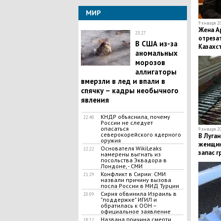
МИР
9 января 20
Жена А
23:27
отреза
В США из-за
Казахст
аномальных
подроб
морозов
аллигаторы
вмерзли в лед и впали в
спячку – кадры необычного
явления
КНДР объяснила, почему
22:40
России не следует
опасаться
9 января 20
северокорейского ядерного
В Луган
оружия
женщин
Основателя WikiLeaks
22:22
запас г
намерены выгнать из
посольства Эквадора в
Лондоне, - СМИ
Конфликт в Сирии: СМИ
21:29
назвали причину вызова
посла России в МИД Турции
Сирия обвинила Израиль в
20:09
"поддержке" ИГИЛ и
обратилась к ООН –
официальное заявление
Названа причина смерти
18:12