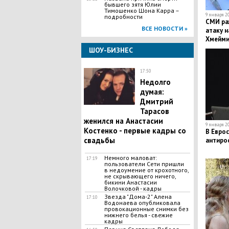
бывшего зятя Юлии
Тимошенко Шона Карра –
9 января 20
подробности
СМИ раз
ВСЕ НОВОСТИ »
атаку н
Хмейми
ШОУ-БИЗНЕС
17:50
Недолго
думая:
Дмитрий
Тарасов
женился на Анастасии
9 января 20
Костенко - первые кадры со
В Еврос
свадьбы
антирос
Немного маловат:
17:19
пользователи Сети пришли
в недоумение от крохотного,
не скрывающего ничего,
бикини Анастасии
Волочковой - кадры
Звезда "Дома-2" Алена
17:10
Водонаева опубликовала
провокационные снимки без
нижнего белья - свежие
кадры