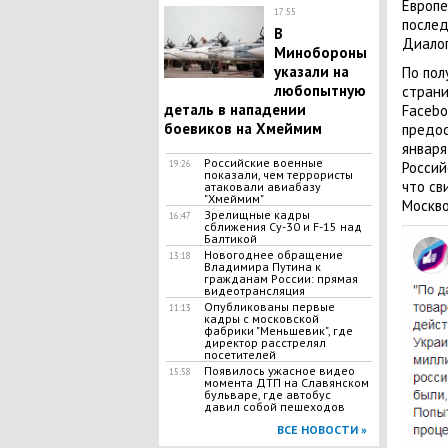
Европе
17:55
послед
В
Диалог
Минобороны
указали на
По пол
любопытную
страни
деталь в нападении
Facebo
боевиков на Хмеймим
предос
января
Российские военные
19:26
Россий
показали, чем террористы
что св
атаковали авиабазу
"Хмеймим"
Москво
Зрелищные кадры
16:47
сближения Су-30 и F-15 над
Балтикой
Новогоднее обращение
13:18
Владимира Путина к
гражданам России: прямая
видеотрансляция
Опубликованы первые
11:13
кадры с московской
фабрики "Меньшевик", где
директор расстрелял
посетителей
Появилось ужасное видео
15:58
момента ДТП на Славянском
бульваре, где автобус
давил собой пешеходов
ВСЕ НОВОСТИ »