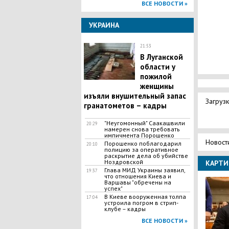
ВСЕ НОВОСТИ »
УКРАИНА
21:53
В Луганской
области у
пожилой
женщины
изъяли внушительный запас
Загрузк
гранатометов – кадры
"Неугомонный" Саакашвили
20:29
намерен снова требовать
импичмента Порошенко
Новост
Порошенко поблагодарил
20:10
полицию за оперативное
раскрытие дела об убийстве
Ноздровской
КАРТИ
Глава МИД Украины заявил,
19:37
что отношения Киева и
Варшавы "обречены на
успех"
В Киеве вооруженная толпа
17:04
устроила погром в стрип-
клубе – кадры
ВСЕ НОВОСТИ »