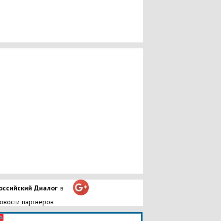
оссийский Диалог
в
овости партнеров