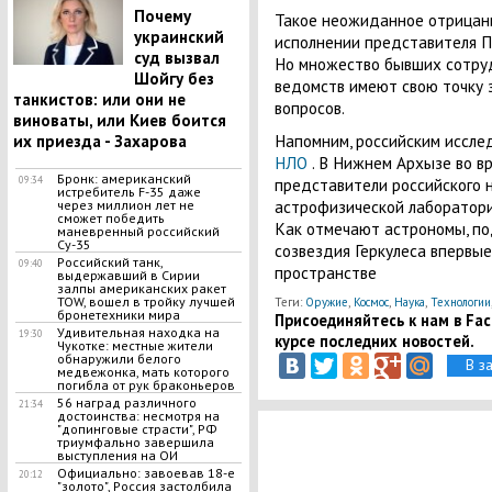
Почему
Такое неожиданное отрицани
украинский
исполнении представителя П
суд вызвал
Но множество бывших сотру
Шойгу без
ведомств имеют свою точку 
танкистов: или они не
вопросов.
виноваты, или Киев боится
Напомним, российским иссле
их приезда - Захарова
НЛО
. В Нижнем Архызе во в
Бронк: американский
представители российского 
09:34
истребитель F-35 даже
астрофизической лаборатори
через миллион лет не
сможет победить
Как отмечают астрономы, под
маневренный российский
Су-35
созвездия Геркулеса впервы
Российский танк,
09:40
пространстве
выдержавший в Сирии
залпы американских ракет
TOW, вошел в тройку лучшей
Теги:
Оружие
,
Космос
,
Наука
,
Технологии
бронетехники мира
Присоединяйтесь к нам в Face
​Удивительная находка на
19:30
курсе последних новостей.
Чукотке: местные жители
обнаружили белого
В з
медвежонка, мать которого
погибла от рук браконьеров
56 наград различного
21:34
достоинства: несмотря на
"допинговые страсти", РФ
триумфально завершила
выступления на ОИ
Официально: завоевав 18-е
20:12
"золото", Россия застолбила