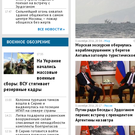
поехал на встречу с
Эрдоганом
Сильнейший огонь охватил
17:47
здание общежития в самом
центре Москвы, — пожар
обошелся без жертв
ВСЕ НОВОСТИ »
3 сентября 2016, 20:34 —
Мир
ВОЕННОЕ ОБОЗРЕНИЕ
Морская экскурсия обернулась
кораблекрушением: у берегов
17:35
Антальи затонуло туристическо
судно с десятками пассажиров
На Украине
начались
массовые
военные
сборы: ВСУ стягивает
резервные кадры
Колонна турецких танков
15:00
вошла в Сирию и
3 сентября 2016, 20:17 —
Россия
выдвинулась на позиции
Путин ради беседы с Эрдоганом
ИГИЛ на севере страны
перенес встречу с президентом
Литва подарила украинским
14:21
вооруженным силам
Аргентины на завтра
списанные по ненадобности
комплекты боеприпасов
В Сирию готовится войти
12:16
колонна турецких танков,