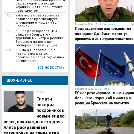
референдум о выходе
Франции из ЕС, если станет
президентом
Узбекистан без Каримова:
17:01
политолог прогнозирует
улучшение отношений с
3 сентября 2016, 17:18 —
Украина
Россией
Подразделения националистов
ЕС нас разочаровал - мы
17:01
покидают Донбасс - их могут
ожидали большего -
турецкий министр о реакции
привлечь к антиправительствен
Брюсселя на попытку
акциям в Киеве - ДНР
госпереворота в Турции
В США одновременно в
16:38
нескольких штатах
произошла серия серьезных
землетрясений
ВСЕ НОВОСТИ »
ШОУ-БИЗНЕС
3 сентября 2016, 17:01 —
Мир
ЕС нас разочаровал - мы ожидал
20:32
большего - турецкий министр о
Тимати
реакции Брюсселя на попытку
покорил
госпереворота в Турции
поклонников
новым видео:
певец показал, как его дочь
Алиса раскрашивает
татуировки на спине отца