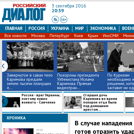
3 сентября 2016
20:39
ГЛАВНАЯ
РОССИЯ
УКРАИНА
МИР
ЭКОНОМИКА
ВОЕН
Все новости
Москва
Петербург
Киев
Крым
ИноСМИ
Мнен
Завернутое в саван тело
Похороны президента
По Курилам
Каримова предали
Узбекистана Ислама
необходимо н
земле: тысячи плачущих
Каримова. Прямая
решение, кот
л...
видеотран...
заставит ни одн
Россия - враг Украины,
Старшая дочь
поэтому нужно
Каримова во время
воевать - Савченко
похорон отца была
под домашним
арестом ...
ХРОНИКА
В случае нападения
готов отразить уда
09:00