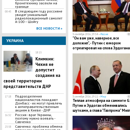
бронетехнику засекли на
границе
В следующем году россияне
08:43
увидят уникальный
радиолокационный самолет
А-100 – Шойгу
ВСЕ НОВОСТИ »
3 сентября 2016, 19:54 —
Россия
"Он вам уже, наверное, все
УКРАИНА
доложил", - Путин с юмором
отреагировал на слова Эрдогана
главе турецкой разведки
18:15
Климкин:
Чехия не
допустит
создания на
своей территории
представительств ДНР
Подразделения
3 сентября 2016, 19:11 —
Мир
17:18
националистов покидают
Теплая атмосфера на саммите G
Донбасс - их могут привлечь
Путин и Эрдоган обменивались
к антиправительственным
шутками, а глава "Газпрома" Мил
акциям в Киеве - ДНР
Россия - враг Украины,
смеялся до слез
16:32
поэтому нужно воевать -
Савченко
Савченко: проблема обмена
23:58
пленными начнет решаться