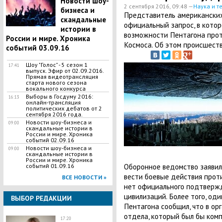
Новости шоу-
2 сентября 2016, 09:48 —
Наука и т
бизнеса и
Представитель американских
скандальные
официальный запрос, в котор
истории в
возможности Пентагона прот
России и мире. Хроника
Космоса. Об этом происшест
событий 03.09.16
Шоу "Голос" - 5 сезон 1
17:41
выпуск. Эфир от 02.09.2016.
Прямая видеотрансляция
старта нового сезона
вокального конкурса
Выборы в Госдуму 2016:
16:13
онлайн-трансляция
политических дебатов от 2
сентября 2016 года.
Новости шоу-бизнеса и
09:00
скандальные истории в
России и мире. Хроника
событий 02.09.16
Новости шоу-бизнеса и
09:00
скандальные истории в
России и мире. Хроника
Оборонное ведомство заявил
событий 01.09.16
вести боевые действия прот
ВСЕ НОВОСТИ »
нет официального подтверж
цивилизаций. Более того, од
ВЫБОР РЕДАКЦИИ
Пентагона сообщил, что в ор
отдела, который был бы комп
17:20