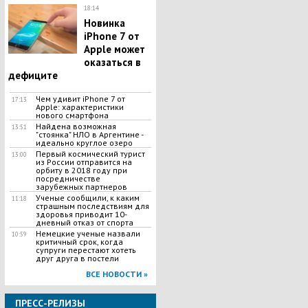
18:14
Новинка
iPhone 7 от
Apple может
оказаться в
дефиците
Чем удивит iPhone 7 от
17:13
Apple: характеристики
нового смартфона
Найдена возможная
13:51
"стоянка" НЛО в Аргентине -
идеально круглое озеро
Первый космический турист
13:00
из России отправится на
орбиту в 2018 году при
посредничестве
зарубежных партнеров
Ученые сообщили, к каким
11:18
страшным последствиям для
здоровья приводит 10-
дневный отказ от спорта
Немецкие ученые назвали
10:59
критичный срок, когда
супруги перестают хотеть
друг друга в постели
ВСЕ НОВОСТИ »
ПРЕСС-РЕЛИЗЫ