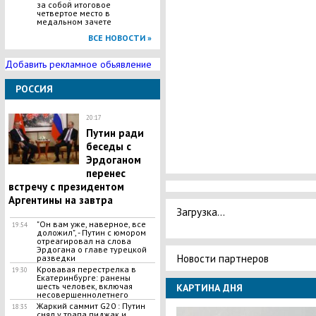
за собой итоговое
четвертое место в
медальном зачете
ВСЕ НОВОСТИ »
Добавить рекламное обьявление
РОССИЯ
20:17
Путин ради
беседы с
Эрдоганом
перенес
встречу с президентом
Аргентины на завтра
Загрузка...
"Он вам уже, наверное, все
19:54
доложил", - Путин с юмором
отреагировал на слова
Эрдогана о главе турецкой
Новости партнеров
разведки
Кровавая перестрелка в
19:30
Екатеринбурге: ранены
шесть человек, включая
КАРТИНА ДНЯ
несовершеннолетнего
Жаркий саммит G20 : Путин
18:35
снял у трапа пиджак и