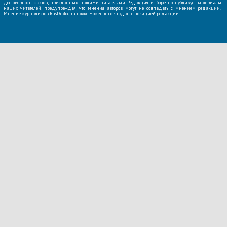
достоверность фактов, присланных нашими читателями. Редакция выборочно публикует материалы
наших читателей, предупреждая, что мнения авторов могут не совпадать с мнением редакции.
Мнение журналистов RusDialog.ru также может не совпадать с позицией редакции.