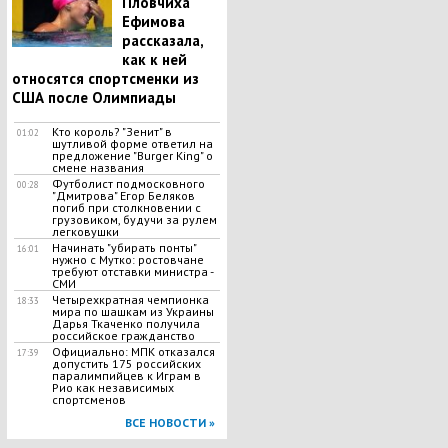
Пловчиха
Ефимова
рассказала,
как к ней
относятся спортсменки из
США после Олимпиады
Кто король? "Зенит" в
01:02
шутливой форме ответил на
предложение "Burger King" о
смене названия
Футболист подмосковного
00:28
"Дмитрова" Егор Беляков
погиб при столкновении с
грузовиком, будучи за рулем
легковушки
Начинать "убирать понты"
16:01
нужно с Мутко: ростовчане
требуют отставки министра -
СМИ
Четырехкратная чемпионка
18:33
мира по шашкам из Украины
Дарья Ткаченко получила
российское гражданство
Официально: МПК отказался
17:39
допустить 175 российских
паралимпийцев к Играм в
Рио как независимых
спортсменов
ВСЕ НОВОСТИ »