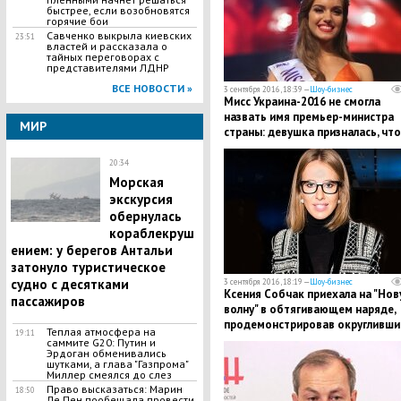
быстрее, если возобновятся
горячие бои
Савченко выкрыла киевских
23:51
властей и рассказала о
тайных переговорах с
представителями ЛДНР
ВСЕ НОВОСТИ »
3 сентября 2016, 18:39 —
Шоу-бизнес
Мисс Украина-2016 не смогла
назвать имя премьер-министра
МИР
страны: девушка призналась, что
следит за политикой
20:34
Морская
экскурсия
обернулась
кораблекруш
ением: у берегов Антальи
затонуло туристическое
судно с десятками
3 сентября 2016, 18:19 —
Шоу-бизнес
Ксения Собчак приехала на "Но
пассажиров
волну" в обтягивающем наряде,
продемонстрировав округливши
Теплая атмосфера на
19:11
живот
саммите G20: Путин и
Эрдоган обменивались
шутками, а глава "Газпрома"
Миллер смеялся до слез
Право высказаться: Марин
18:50
Ле Пен пообещала провести