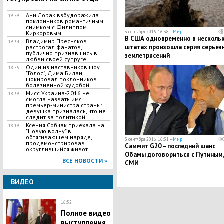
Ани Лорак взбудоражила
19:59
поклонников романтичным
снимком с Филиппом
3 сентября 2016, 16:38 —
Мир
Киркоровым
В США одновременно в несколь
Владимир Пресняков
19:34
штатах произошла серия серьез
растрогал фанатов,
публично признавшись в
землетрясений
любви своей супруге
Один из наставников шоу
18:56
"Голос", Дима Билан,
шокировал поклонников
болезненной худобой
Мисс Украина-2016 не
18:39
смогла назвать имя
премьер-министра страны:
девушка призналась, что не
следит за политикой
Ксения Собчак приехала на
18:19
"Новую волну" в
обтягивающем наряде,
3 сентября 2016, 16:31 —
Мир
продемонстрировав
Саммит G20 – последний шанс
округлившийся живот
Обамы договориться с Путиным,
ВСЕ НОВОСТИ »
СМИ
ВИДЕО
16:52
Полное видео
выступления