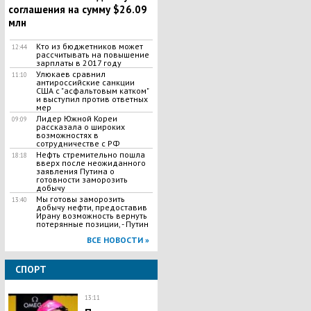
соглашения на сумму $26.09
млн
Кто из бюджетников может
12:44
рассчитывать на повышение
зарплаты в 2017 году
Улюкаев сравнил
11:10
антироссийские санкции
США с "асфальтовым катком"
и выступил против ответных
мер
Лидер Южной Кореи
09:09
рассказала о широких
возможностях в
сотрудничестве с РФ
Нефть стремительно пошла
18:18
вверх после неожиданного
заявления Путина о
готовности заморозить
добычу
Мы готовы заморозить
13:40
добычу нефти, предоставив
Ирану возможность вернуть
потерянные позиции, - Путин
ВСЕ НОВОСТИ »
СПОРТ
13:11