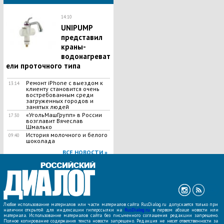
14:10
UNIPUMP
представил
краны-
водонагреват
ели проточного типа
Ремонт iPhone с выездом к
13:14
клиенту становится очень
востребованным среди
загруженных городов и
занятых людей
«УгольМашГрупп» в России
17:30
возглавит Вячеслав
Шмалько
История молочного и белого
09:40
шоколада
ВСЕ НОВОСТИ »
Любое использование материалов или части материалов сайта RusDialog.ru допускается только при
наличии открытой для индексации гиперссылки на
RusDialog.ru
в первом абзаце новости или
материала. Использование материалов сайта без письменного соглашения редакции запрещено.
Полное копирование содержания текста новости запрещено. Редакция не несет ответственности за