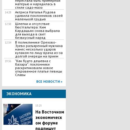
перестала быть примерной
матерью и нарядилась в
стиле садо-мазо
Актриса Наталья Рудова
14:28
удивила поклонников своей
маленькой грудью
Шлепки и отсутствие
12:38
бюстгальтера: Ким
Кардашьян снова выбрала
для выхода в свет
безвкусный наряд
В поликлинике Орехово-
12:34
Зуево разъяренный мужчина
нанес несколько ударов
кулаком по лицу врача из-за
долгой очереди на прием
"Как будто дешевка с
19:56
базара": поклонники
раскритиковали новое
откровенное платье певицы
Славы
ВСЕ НОВОСТИ »
ЭКОНОМИКА
15:25
На Восточном
экономическ
ом форуме
подпишут