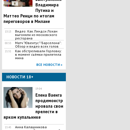
Владимира
Путина и
Маттео Ренци по итогам
переговоров в Милане
Видео: Как Линдси Лохан
13:13
выгоняли из московского
ресторана
Матч "Ювентус"-"Барселона":
00:53
Обзор и видео всех голов
Как обстреливали Горловку:
21:51
в момент съёмки прилетела
мина
ВСЕ НОВОСТИ »
НОВОСТИ 18+
19:04
Елена Ваенга
продемонстр
ировала свои
прелести в
ярком купальнике
Анна Калашникова
15:45