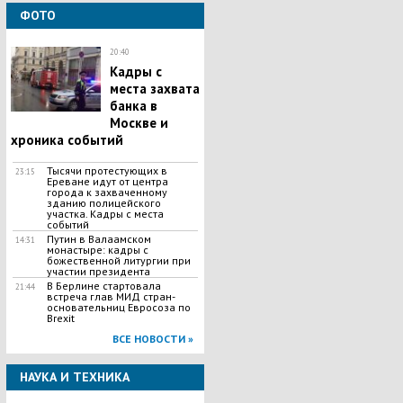
ФОТО
20:40
Кадры с
места захвата
банка в
Москве и
хроника событий
Тысячи протестующих в
23:15
Ереване идут от центра
города к захваченному
зданию полицейского
участка. Кадры с места
событий
Путин в Валаамском
14:31
монастыре: кадры с
божественной литургии при
участии президента
В Берлине стартовала
21:44
встреча глав МИД стран-
основательниц Евросоза по
Brexit
ВСЕ НОВОСТИ »
НАУКА И ТЕХНИКА