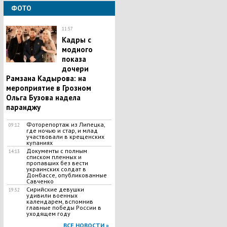
ФОТО
11:57
Кадры с
модного
показа
дочери
Рамзана Кадырова: на
мероприятие в Грозном
Ольга Бузова надела
паранджу
Фоторепортаж из Липецка,
09:12
где ночью и стар, и млад
участвовали в крещенских
купаниях
Документы с полным
14:13
списком пленных и
пропавших без вести
украинских солдат в
Донбассе, опубликованные
Савченко
Сирийские девушки
19:52
удивили военных
календарем, вспомнив
главные победы России в
уходящем году
ВСЕ НОВОСТИ »