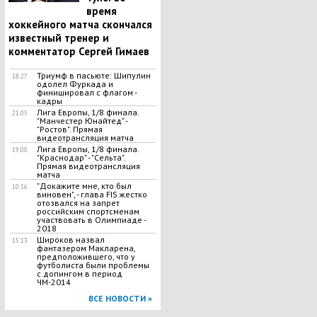
время
хоккейного матча скончался
известный тренер и
комментатор Сергей Гимаев
Триумф в пасьюте: Шипулин
18:27
одолел Фуркада и
финишировал с флагом -
кадры
Лига Европы, 1/8 финала.
21:05
"Манчестер Юнайтед" -
"Ростов". Прямая
видеотрансляция матча
Лига Европы, 1/8 финала.
19:00
"Краснодар" - "Сельта".
Прямая видеотрансляция
матча
"Докажите мне, кто был
10:16
виновен", - глава FIS жестко
отозвался на запрет
российским спортсменам
участвовать в Олимпиаде -
2018
Широков назвал
15:13
фантазером Макларена,
предположившего, что у
футболиста были проблемы
с допингом в период
ЧМ-2014
ВСЕ НОВОСТИ »