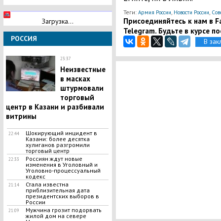
Теги:
,
,
Армия России
Новости России
Сов
Присоединяйтесь к нам в Fa
Загрузка...
Telegram. Будьте в курсе п
РОССИЯ
В зак
23:37
Неизвестные
в масках
штурмовали
торговый
центр в Казани и разбивали
витрины
Шокирующий инцидент в
22:44
Казани: более десятка
хулиганов разгромили
торговый центр
Россиян ждут новые
22:33
изменения в Уголовный и
Уголовно-процессуальный
кодекс
Стала известна
21:14
приблизительная дата
президентских выборов в
России
Мужчина грозит подорвать
21:09
жилой дом на севере