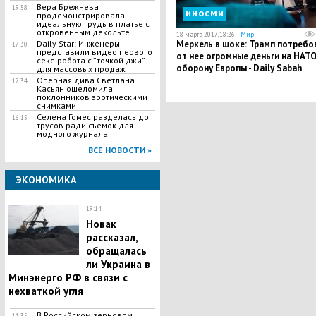
Вера Брежнева
19:58
иносми
продемонстрировала
идеальную грудь в платье с
откровенным декольте
18 марта 2017, 18:26 —
Мир
Daily Star: Инженеры
Меркель в шоке: Трамп потребо
17:30
представили видео первого
от нее огромные деньги на НАТО
секс-робота с ”точкой джи”
оборону Европы - Daily Sabah
для массовых продаж
Оперная дива Светлана
17:34
Касьян ошеломила
поклонников эротическими
снимками
Селена Гомес разделась до
16:15
трусов ради съемок для
модного журнала
ВСЕ НОВОСТИ »
ЭКОНОМИКА
19:14
Новак
рассказал,
обращалась
ли Украина в
Минэнерго РФ в связи с
нехваткой угля
В Российском зерновом
11:35