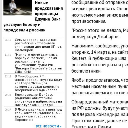
сообщавшие об отправке с
Новые
предсказания
всерьез реагировать. Он 
пророчицы
неотъемлемыми эпизодам
Джулии Ванг
противостояния.
ужаснули Европу и
порадовали россиян
"Россия этого не делала, 
подчеркнул Джабаров.
Сеть взорвали кадры, как
06:10
российские истребители
Напомним, сообщение, упо
уничтожили две цели ИГ под
Пальмирой
вторник, 14 марта, на сай
"Намного легче вступить в
11:50
Reuters. В публикации шла
борьбу с Россией", - Трамп
раскрыл планы по
российского спецназа и ря
уничтожению судна РФ
"Виктора Леонова" у берегов
беспилотники.
США - СМИ
В Минобороны РФ
22:15
Якобы предполагалось, что
анонсировали спуск на воду
крейсера "Ясень", от
местным населенным пунк
которого дрожат коленки у
американских адмиралов
располагающемся в сотне 
Блокирующие Донбасс
20:28
радикалы обматерили
Обнародованный материал
силовиков и набросились на
них с кулаками – кадры
из РФ должны будут участ
В Луцке радикалы взяли под
00:27
свой контроль здание ОГА и
поддержав командира нац
выдвинули требования к
Порошенко
При этом такие данные не
Египте, ни в Ливии.
ВСЕ НОВОСТИ »