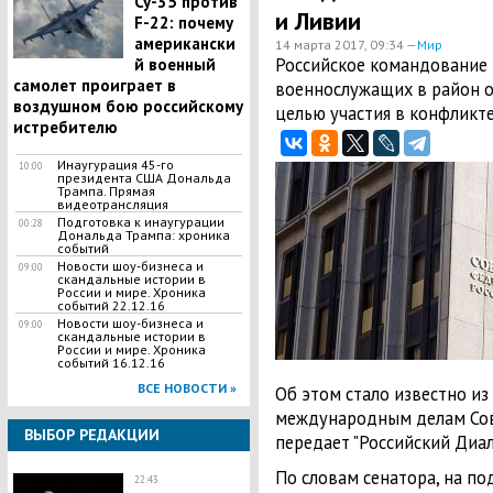
Су-35 против
и Ливии
F-22: почему
американски
14 марта 2017, 09:34 —
Мир
Российское командование 
й военный
самолет проиграет в
военнослужащих в район о
воздушном бою российскому
целью участия в конфликте
истребителю
Инаугурация 45-го
10:00
президента США Дональда
Трампа. Прямая
видеотрансляция
Подготовка к инаугурации
00:28
Дональда Трампа: хроника
событий
Новости шоу-бизнеса и
09:00
скандальные истории в
России и мире. Хроника
событий 22.12.16
Новости шоу-бизнеса и
09:00
скандальные истории в
России и мире. Хроника
событий 16.12.16
ВСЕ НОВОСТИ »
Об этом стало известно из
международным делам Со
ВЫБОР РЕДАКЦИИ
передает "Российский Диало
По словам сенатора, на п
22:43