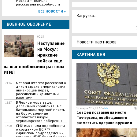
Москвы – полиция
рассказала подробности
ВСЕ НОВОСТИ »
Загрузка...
ВОЕННОЕ ОБОЗРЕНИЕ
00:18
Новости партнеров
Наступление
на Мосул:
КАРТИНА ДНЯ
иракские
войска еще
на шаг приблизили разгром
ИГИЛ
National Interest рассказал о
21:46
диком страхе американских
авианосцев перед
российскими крылатыми
ракетами
В Черное море зашел
18:57
десантный корабль США с
19 марта 2017, 00:37 —
Мир
батальоном морской пехоты
Совфед поставил на место
на борту: военные
отработают штурм
Тиллерсона, пообещавшего
черноморского побережья
разместить ядерное оружие в
СМИ выяснили подробности
17:00
Японии и Южной Корее
о созданном ВС РФ
сирийском подразделении,
которого ИГИЛ будет бояться