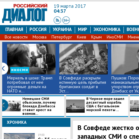
19 марта 2017
04:37
ГЛАВНАЯ
РОССИЯ
УКРАИНА
МИР
ЭКОНОМИКА
ВОЕН
Все новости
Москва
Петербург
Киев
Крым
ИноСМИ
Мнен
иносми
Меркель в шоке: Трамп
В Совфеде раскрыли
Пушков: Поро
потребовал от нее
истинную цель прибытия
маниакальным
огромные деньги на
британских солдат в
упорством от
НАТО и...
Эст...
Донбасс от Ук.
Немецкие СМИ
В Черное море зашел
объяснили, почему
десантный корабль
блокада Донбасса
США с батальоном
ставит крест на
морской пехоты ...
возмож...
ХРОНИКА
В Совфеде жестко 
западных СМИ о спе
19:00