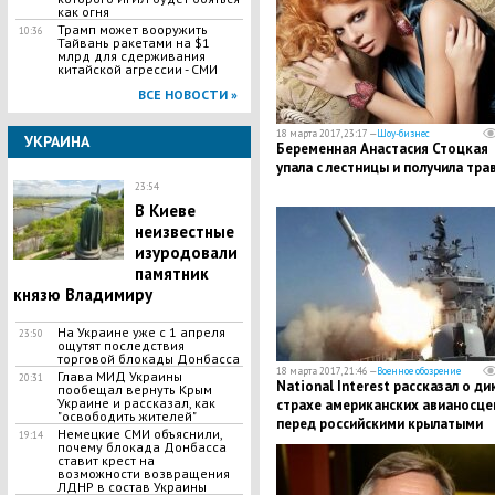
как огня
Трамп может вооружить
10:36
Тайвань ракетами на $1
млрд для сдерживания
китайской агрессии - СМИ
ВСЕ НОВОСТИ »
18 марта 2017, 23:17 —
Шоу-бизнес
УКРАИНА
Беременная Анастасия Стоцкая
упала с лестницы и получила тра
23:54
В Киеве
неизвестные
изуродовали
памятник
князю Владимиру
На Украине уже с 1 апреля
23:50
ощутят последствия
торговой блокады Донбасса
18 марта 2017, 21:46 —
Военное обозрение
Глава МИД Украины
20:31
National Interest рассказал о д
пообещал вернуть Крым
Украине и рассказал, как
страхе американских авианосце
"освободить жителей"
перед российскими крылатыми
Немецкие СМИ объяснили,
19:14
ракетами
почему блокада Донбасса
ставит крест на
возможности возвращения
ЛДНР в состав Украины