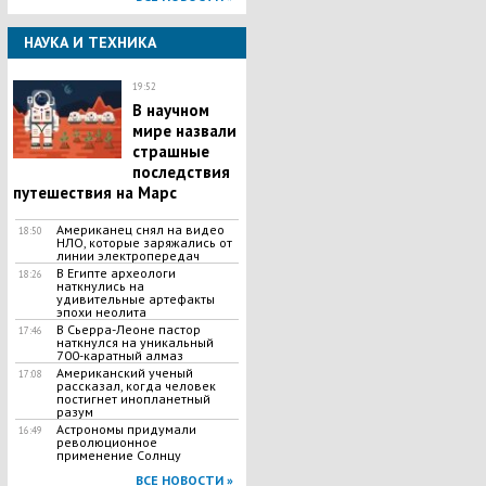
НАУКА И ТЕХНИКА
19:52
В научном
мире назвали
страшные
последствия
путешествия на Марс
Американец снял на видео
18:50
НЛО, которые заряжались от
линии электропередач
В Египте археологи
18:26
наткнулись на
удивительные артефакты
эпохи неолита
В Сьерра-Леоне пастор
17:46
наткнулся на уникальный
700-каратный алмаз
Американский ученый
17:08
рассказал, когда человек
постигнет инопланетный
разум
Астрономы придумали
16:49
революционное
применение Солнцу
ВСЕ НОВОСТИ »