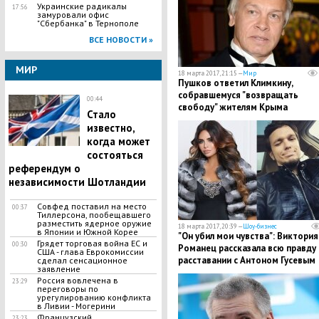
Украинские радикалы
17:56
замуровали офис
"Сбербанка" в Тернополе
ВСЕ НОВОСТИ »
МИР
18 марта 2017, 21:15 —
Мир
Пушков ответил Климкину,
собравшемуся "возвращать
00:44
свободу" жителям Крыма
Стало
известно,
когда может
состояться
референдум о
независимости Шотландии
Совфед поставил на место
00:37
Тиллерсона, пообещавшего
разместить ядерное оружие
18 марта 2017, 20:39 —
Шоу-бизнес
в Японии и Южной Корее
"Он убил мои чувства": Виктория
Грядет торговая война ЕС и
00:30
Романец рассказала всю правду 
США - глава Еврокомиссии
расставании с Антоном Гусевым
сделал сенсационное
заявление
Россия вовлечена в
23:29
переговоры по
урегулированию конфликта
в Ливии - Могерини
Французский
23:23