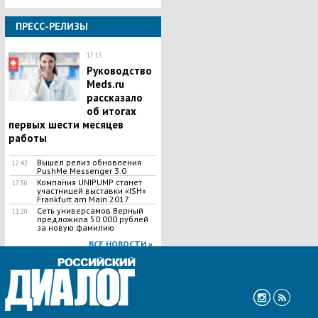
ПРЕСС-РЕЛИЗЫ
17:15
Руководство
Meds.ru
рассказало
об итогах
первых шести месяцев
работы
Вышел релиз обновления
12:42
PushMe Messenger 3.0
Компания UNIPUMP станет
17:50
участницей выставки «ISH»
Frankfurt am Main 2017
Сеть универсамов Верный
11:20
предложила 50 000 рублей
за новую фамилию
ВСЕ НОВОСТИ »