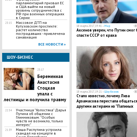
парламентарий призвал ЕС
и США выйти на новый
уровень сотрудничества с
РФ при военных операциях
в Сирии
Массовое ДТП на
23:15
Кутузовском проспекте:
18 марта 2017, 19:41 —
Мир
растет количество
Аксенов уверен, что Путин смог 
пострадавших - привлечена
спасти СССР от краха
санавиация
ВСЕ НОВОСТИ »
ШОУ-БИЗНЕС
23:17
Беременная
Анастасия
Стоцкая
18 марта 2017, 19:21 —
Шоу-бизнес
упала с
Стало известно, почему Лиза
лестницы и получила травму
Арзамасова перестала общаться
другими актерами из "Папиных
Участница "Холостяка" Дарья
22:34
дочек"
Путина об общении с
Глинниковым: "Особых
чувств не возникло, только
интерес"
Маша Распутина устроила
21:39
скандал на концерте в
Санкт-Петербурге