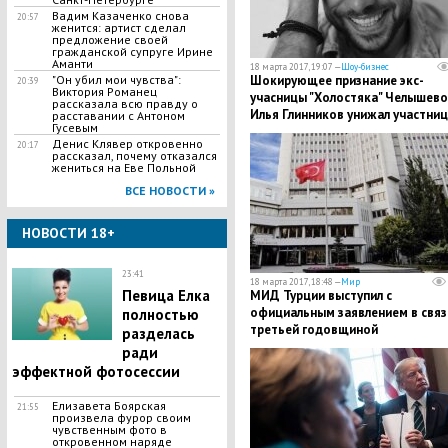
Вадим Казаченко снова
20:57
женится: артист сделал
предложение своей
гражданской супруге Ирине
Аманти
18 марта 2017, 19:07 —
Шоу-бизнес
"Он убил мои чувства":
Шокирующее признание экс-
20:39
Виктория Романец
учасницы "Холостяка" Челышево
рассказала всю правду о
Илья Глинников унижал участниц
расставании с Антоном
Гусевым
проекта
Денис Клявер откровенно
20:17
рассказал, почему отказался
жениться на Еве Польной
ВСЕ НОВОСТИ »
НОВОСТИ 18+
23:41
18 марта 2017, 18:48 —
Мир
Певица Елка
МИД Турции выступил с
официальным заявлением в связ
полностью
третьей годовщиной
разделась
присоединения Крыма к России
ради
эффектной фотосессии
Елизавета Боярская
21:55
произвела фурор своим
чувственным фото в
откровенном наряде