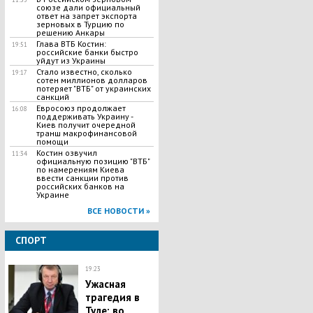
союзе дали официальный
ответ на запрет экспорта
зерновых в Турцию по
решению Анкары
Глава ВТБ Костин:
19:51
российские банки быстро
уйдут из Украины
Стало известно, сколько
19:17
сотен миллионов долларов
потеряет "ВТБ" от украинских
санкций
Евросоюз продолжает
16:08
поддерживать Украину -
Киев получит очередной
транш макрофинансовой
помощи
Костин озвучил
11:34
официальную позицию "ВТБ"
по намерениям Киева
ввести санкции против
российских банков на
Украине
ВСЕ НОВОСТИ »
СПОРТ
19:23
​Ужасная
трагедия в
Туле: во