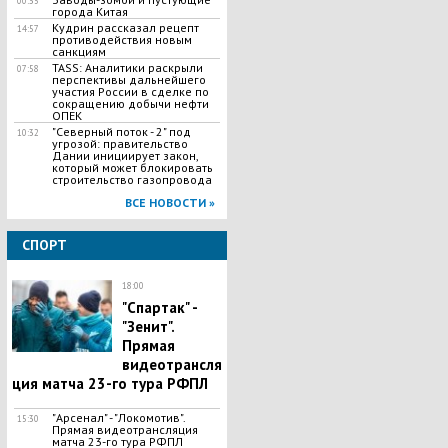
00:35
города Китая
Кудрин рассказал рецепт
14:57
противодействия новым
санкциям
TASS: Аналитики раскрыли
07:58
перспективы дальнейшего
участия России в сделке по
сокращению добычи нефти
ОПЕК
"Северный поток - 2" под
10:32
угрозой: правительство
Дании инициирует закон,
который может блокировать
строительство газопровода
ВСЕ НОВОСТИ »
СПОРТ
18:00
"Спартак" -
"Зенит".
Прямая
видеотрансля
ция матча 23-го тура РФПЛ
"Арсенал" - "Локомотив".
15:30
Прямая видеотрансляция
матча 23-го тура РФПЛ