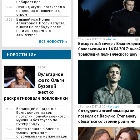
набирает вес
Леонид Агутин рассказал о
19:48
непростых отношениях с
отцом
Бывший муж Ирины
19:26
Аллегровой, Игорь Капуста,
вышел на свободу после
пяти лет тюремного
заключения
16 апреля 2017, 18:32 —
Россия
ВСЕ НОВОСТИ »
Воскресный вечер с Владимиром
Соловьевым от 16.04.2017: онла
трансляция политического шоу
НОВОСТИ 18+
08:00
Вульгарное
фото Ольги
Бузовой
жестко
раскритиковали поклонники
16 апреля 2017, 18:20 —
Культура
​Вопиющий инцидент в
23:15
Сотрудники психбольницы не
Волгодонске: кадры
позволяют Василию Степанову
прогулки полуобнаженного
мужчины без трусов по
общаться со своими родными
путепроводу
Место теракта в Алеппо
18:26
усеяно трупами –
опубликованы жуткие кадры