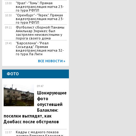
"Урал" - "Томь". Прямая
13:00
видеотрансляция матча 23-
го тура РФПЛ
"Оренбург" - "Терек". Прямая
10:30
видеотрансляция матча 23-
го тура РФПЛ
Футболист сборной Панамы
09:11
Амилькар Энрикес был
застрелен неизвестными у
порога своего дома
"Барселона" - "Реал
19:45
Сосьедад". Прямая
видеотрансляция матча 32-
го тура Ла Лиги
ВСЕ НОВОСТИ »
ФОТО
09:47
Шокирующие
фото
опустевшей
Балаклеи:
поселки выглядят, как
Донбасс после обстрелов
Кадры с модного показа
11:57
дочери Рамзана Кадырова: