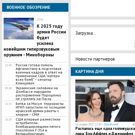
ВОЕННОЕ ОБОЗРЕНИЕ
23:41
К 2025 году
армия России
Загрузка...
будет
усилена
новейшим гиперзвуковым
оружием - Минобороны
Новости партнеров
Россия готова помочь
21:43
Афганистану в подготовке
КАРТИНА ДНЯ
военных кадров в ответ на
применение США "матери
всех бомб" – сенатор
Клинцевич
Украинские силовики на
09:28
Донбассе нарушили
распоряжение Порошенко
не стрелять на Пасху
Битва за Мосул: террористы
22:25
ИГИЛ запустили по позициям
иракской армии ракеты с
хлором – СМИ
США впервые разместили
20:29
истребители-
16 апреля 2017, 22:43 —
Шоу-бизнес
бомбардировщики пятого
Распалась еще одна голливудска
поколения F-35A в
пара: Бен Аффлек и Дженнифер
Великобритании