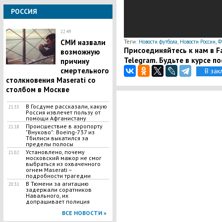
РОССИЯ
22:49
Теги:
,
,
СМИ назвали
Новости футбола
Новости России
Ф
Присоединяйтесь к нам в Fa
возможную
Telegram. Будьте в курсе п
причину
смертельного
В зак
столкновения Maserati со
столбом в Москве
В Госдуме рассказали, какую
21:55
Россия извлечет пользу от
помощи Афганистану
Происшествие в аэропорту
21:18
"Внуково": Boeing-737 из
Тбилиси выкатился за
пределы полосы
Установлено, почему
21:02
московский мажор не смог
выбраться из охваченного
огнем Maserati –
подробности трагедии
В Тюмени за агитацию
20:31
задержали соратников
Навального, их
допрашивает полиция
ВСЕ НОВОСТИ »