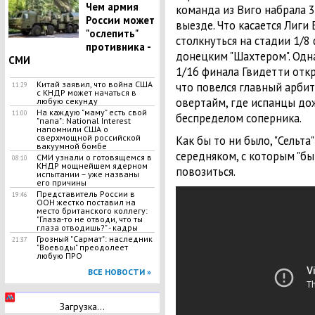
Чем армия
команда из Виго набрала 35
России может
выезде. Что касается Лиги
"ослепить"
столкнуться на стадии 1/8 
противника -
донецким "Шахтером". Одн
СМИ
1/16 финала Гвидетти откр
Китай заявил, что война США
что повелся главный арбит
11:29
с КНДР может начаться в
овертайм, где испанцы до
любую секунду
На каждую "маму" есть свой
11:00
беспределом соперника.
"папа": National Interest
напомнили США о
сверхмощной российской
Как бы то ни было, "Сельт
вакуумной бомбе
середняком, с которым "бы
СМИ узнали о готовящемся в
08:10
КНДР мощнейшем ядерном
повозиться.
испытании – уже названы
его причины
Представитель России в
19:46
ООН жестко поставил на
место британского коллегу:
"Глаза-то не отводи, что ты
глаза отводишь?" - кадры
Грозный "Сармат": наследник
21:37
"Воеводы" преодолеет
любую ПРО
ВСЕ НОВОСТИ »
Загрузка...