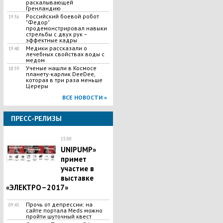
раскалывающей
Гренландию
Российский боевой робот
19:56
"Федор"
продемонстрировал навыки
стрельбы с двух рук –
эффектные кадры
Медики рассказали о
19:40
лечебных свойствах воды с
медом
Ученые нашли в Космосе
18:59
планету-карлик DeeDee,
которая в три раза меньше
Цереры
ВСЕ НОВОСТИ »
ПРЕСС-РЕЛИЗЫ
15:00
UNIPUMP»
примет
участие в
выставке
«ЭЛЕКТРО–2017»
Прочь от депрессии: на
09:45
сайте портала Meds можно
пройти шуточный квест