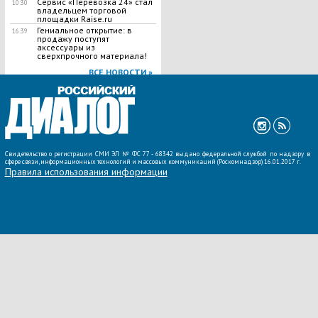
Сервис «Перевозка 24» стал
10:30
владельцем торговой
площадки Raise.ru
Гениальное открытие: в
16:39
продажу поступят
аксессуары из
сверхпрочного материала!
ВСЕ НОВОСТИ »
Свидетельство о регистрации СМИ ЭЛ № ФС 77 - 68342 выдано федеральной службой по надзору в
сфере связи, информационных технологий и массовых коммуникаций (Роскомнадзор) 16.01.2017 г.
Правила использования информации