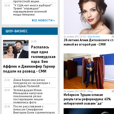
протестной акции
“У США нет иного выбора!”:
18:28
Трамп “оправдал”
наращивание военной
мощи Америки
ВСЕ НОВОСТИ »
ШОУ-БИЗНЕС
16 апреля 2017, 19:10 —
Шоу-бизнес
28-летняя Агния Дитковските ст
22:43
мамой во второй раз - СМИ
Распалась
еще одна
голливудская
пара: Бен
Аффлек и Дженнифер Гарнер
подали на развод - СМИ
Дана Борисова резко
21:41
похудела из-за разлуки с
дочерью Полиной
Телеведущая Юлия
20:59
16 апреля 2017, 18:50 —
Мир
Меньшова напугала
Избирком Турции огласил
поклонников резко
результаты референдума: 63%
постаревшим лицом:
появились фото
избирателей сказали “да”
После расставания с
20:28
Алексом Смерфитом
Виктория Боня стремительно