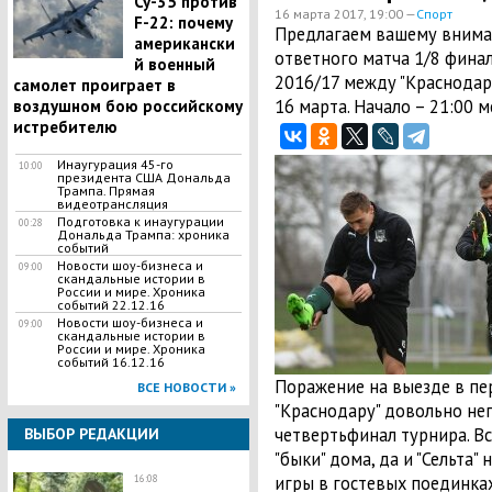
Су-35 против
16 марта 2017, 19:00 —
Спорт
F-22: почему
Предлагаем вашему вним
американски
ответного матча 1/8 фина
й военный
2016/17 между "Краснодаро
самолет проиграет в
16 марта. Начало – 21:00 м
воздушном бою российскому
истребителю
Инаугурация 45-го
10:00
президента США Дональда
Трампа. Прямая
видеотрансляция
Подготовка к инаугурации
00:28
Дональда Трампа: хроника
событий
Новости шоу-бизнеса и
09:00
скандальные истории в
России и мире. Хроника
событий 22.12.16
Новости шоу-бизнеса и
09:00
скандальные истории в
России и мире. Хроника
событий 16.12.16
Поражение на выезде в пер
ВСЕ НОВОСТИ »
"Краснодару" довольно не
четвертьфинал турнира. Вс
ВЫБОР РЕДАКЦИИ
"быки" дома, да и "Сельта"
игры в гостевых поединках
16:08