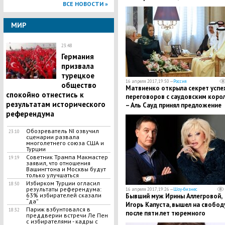
ВСЕ НОВОСТИ »
фото
МИР
23:48
Германия
призвала
турецкое
16 апреля 2017, 19:50 —
Россия
общество
Матвиенко открыла секрет успе
спокойно отнестись к
переговоров с саудовским коро
результатам исторического
– Аль Сауд принял предложение
референдума
Путина приехать в Москву
Обозреватель NI озвучил
23:10
сценарии развала
многолетнего союза США и
Турции
Советник Трампа Макмастер
19:19
заявил, что отношения
Вашингтона и Москвы будут
только улучшаться
Избирком Турции огласил
18:50
результаты референдума:
16 апреля 2017, 19:26 —
Шоу-бизнес
63% избирателей сказали
Бывший муж Ирины Аллегровой,
“да”
Игорь Капуста, вышел на свобод
Париж взбунтовался в
18:32
после пяти лет тюремного
преддверии встречи Ле Пен
заключения
с избирателями - кадры с