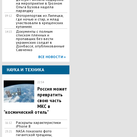
на мероприятие в Грозном
Ольга Бузова надела
паранджу
Фоторепортаж из Липецка,
09:12
где ночью и стар, и млад
участвовали в крещенских
купаниях
Документы с полным
14:13
списком пленных и
пропавших без вести
украинских солдат в
Донбассе, опубликованные
Савченко
ВСЕ НОВОСТИ »
НАУКА И ТЕХНИКА
22:54
Россия может
превратить
свою часть
МКС в
"космический отель"
Раскрыты характеристики
16:12
iPhone 8
NASA показало фото
23:21
гигантской трещины,