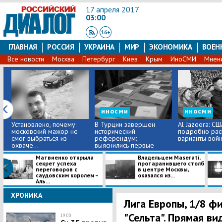
17 апреля 2017
03:00
ГЛАВНАЯ
РОССИЯ
УКРАИНА
МИР
ЭКОНОМИКА
ВОЕН
Все новости
Москва
Петербург
Киев
Крым
ИноСМИ
Мнен
иносми
иносми
Установлено, почему
В Турции завершен
Al Jazeera: СШ
московский мажор не
исторический
подробно рас
смог выбраться из
референдум:
варианты вой
охваче...
выяснились первые
подр...
Матвиенко открыла
Владельцем Maserati,
секрет успеха
протаранившего столб
переговоров с
в центре Москвы,
саудовским королем –
оказался из...
Аль...
ХРОНИКА
Лига Европы, 1/8 фи
"Сельта". Прямая в
19:00