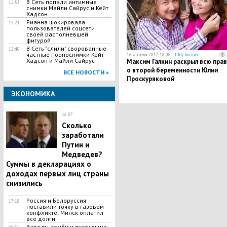
В Сеть попали интимные
15:53
снимки Майли Сайрус и Кейт
Хадсон
Рианна шокировала
15:21
пользователей соцсети
своей располневшей
фигурой
В Сеть "слили" сворованные
12:40
частные порноснимки Кейт
16 апреля 2017, 18:08 —
Шоу-бизнес
Хадсон и Майли Сайрус
Максим Галкин раскрыл всю пра
о второй беременности Юлии
ВСЕ НОВОСТИ »
Проскуряковой
ЭКОНОМИКА
16:07
Сколько
заработали
Путин и
Медведев?
Суммы в декларациях о
доходах первых лиц страны
снизились
Россия и Белоруссия
17:18
поставили точку в газовом
конфликте: Минск оплатил
все долги
Заводы-зомби и пустующие