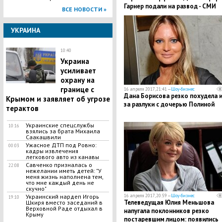
Гарнер подали на развод - СМИ
ВСЕ НОВОСТИ »
УКРАИНА
10:40
Украина
усиливает
охрану на
границе с
16 апреля 2017, 21:41 —
Шоу-бизнес
Дана Борисова резко похудела и
Крымом и заявляет об угрозе
за разлуки с дочерью Полиной
терактов
Украинские спецслужбы
10:16
взялись за брата Михаила
Саакашвили
​Ужасное ДТП под Ровно:
00:03
кадры извлечения
легкового авто из канавы
​Савченко призналась о
22:08
нежелании иметь детей: "У
меня жизнь наполнена тем,
что мне каждый день не
скучно"
16 апреля 2017, 20:59 —
Шоу-бизнес
​Украинский нардеп Игорь
19:10
Телеведущая Юлия Меньшова
Шкиря вместо заседаний в
Верховной Раде отдыхал в
напугала поклонников резко
Крыму
постаревшим лицом: появились