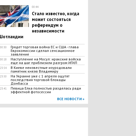
00:44
Стало известно, когда
может состояться
референдум о
независимости
Шотландии
Грядет торговая война ЕС и США - глава
00:30
Еврокомиссии сделал сенсационное
заявление
Наступление на Мосул: иракские войска
00:18
еще на шаг приблизили разгром ИГИЛ
В Киеве неизвестные изуродовали
23:54
памятник князю Владимиру
На Украине уже с 1 апреля ощутят
23:50
последствия торговой блокады
Донбасса
Певица Елка полностью разделась ради
23:41
эффектной фотосессии
ВСЕ НОВОСТИ »