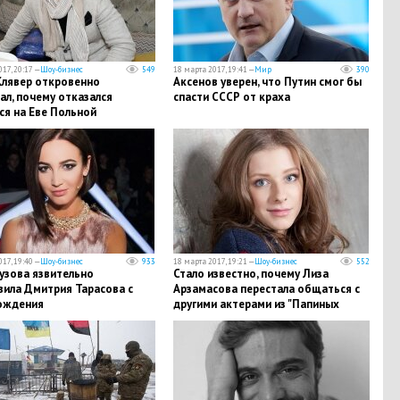
17, 20:17 —
Шоу-бизнес
549
18 марта 2017, 19:41 —
Мир
390
Клявер откровенно
Аксенов уверен, что Путин смог бы
ал, почему отказался
спасти СССР от краха
ся на Еве Польной
17, 19:40 —
Шоу-бизнес
933
18 марта 2017, 19:21 —
Шоу-бизнес
552
узова язвительно
Стало известно, почему Лиза
вила Дмитрия Тарасова с
Арзамасова перестала общаться с
ождения
другими актерами из "Папиных
дочек"