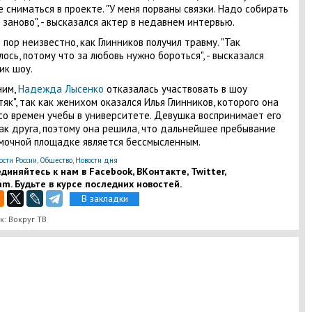
 сниматься в проекте. "У меня порваны связки. Надо собирать
 заново", - высказался актер в недавнем интервью.
 пор неизвестно, как Глинников получил травму. "Так
лось, потому что за любовь нужно бороться", - высказался
ик шоу.
ним,
Надежда Лысенко
отказалась участвовать в шоу
тяк", так как женихом оказался Илья Глинников, которого она
со времен учебы в университете. Девушка воспринимает его
ак друга, поэтому она решила, что дальнейшее пребывание
мочной площадке является бессмысленным.
ости России
,
Общество
,
Новости дня
диняйтесь к нам в Facebook, ВКонтакте, Twitter,
am. Будьте в курсе последних новостей.
В закладки
к: Вокруг ТВ