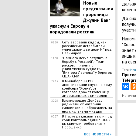
Новые
дальше
предсказания
колено
пророчицы
До сих
Джулии Ванг
получи
ужаснули Европу и
участн
порадовали россиян
Напом
Сеть взорвали кадры, как
06:10
"Холос
российские истребители
уничтожили две цели ИГ под
знает 
Пальмирой
лишь к
"Намного легче вступить в
11:50
на съе
борьбу с Россией", - Трамп
раскрыл планы по
уничтожению судна РФ
Теги:
Нов
"Виктора Леонова" у берегов
Присое
США - СМИ
Telegr
В Минобороны РФ
22:15
анонсировали спуск на воду
крейсера "Ясень", от
которого дрожат коленки у
американских адмиралов
Источни
Блокирующие Донбасс
20:28
радикалы обматерили
силовиков и набросились на
них с кулаками – кадры
В Луцке радикалы взяли под
00:27
свой контроль здание ОГА и
выдвинули требования к
Порошенко
ВСЕ НОВОСТИ »