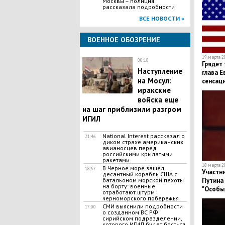
Москвы – полиция
рассказала подробности
ВСЕ НОВОСТИ »
ВОЕННОЕ ОБОЗРЕНИЕ
19 марта 20
00:18
Грядет 
Наступление
глава Е
на Мосул:
сенсац
иракские
войска еще
на шаг приблизили разгром
ИГИЛ
National Interest рассказал о
21:46
диком страхе американских
авианосцев перед
российскими крылатыми
ракетами
18 марта 20
В Черное море зашел
18:57
Участни
десантный корабль США с
батальоном морской пехоты
Путина
на борту: военные
"Особых
отработают штурм
интерес
черноморского побережья
СМИ выяснили подробности
17:00
о созданном ВС РФ
сирийском подразделении,
которого ИГИЛ будет бояться