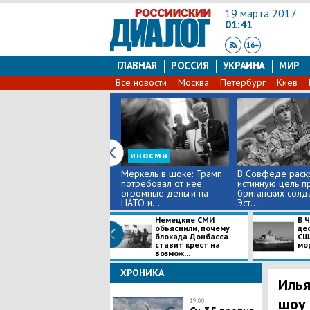
19 марта 2017
01:41
ГЛАВНАЯ
РОССИЯ
УКРАИНА
МИР
Все новости
Москва
Петербург
Киев
иносми
Меркель в шоке: Трамп
В Совфеде раск
потребовал от нее
истинную цель п
огромные деньги на
британских солда
НАТО и...
Эст...
Немецкие СМИ
В 
объяснили, почему
де
блокада Донбасса
СШ
ставит крест на
мор
возмож...
ХРОНИКА
Илья
шоу 
19:00