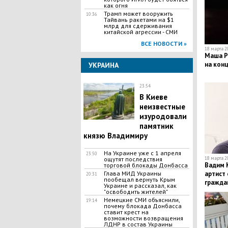
как огня
Трамп может вооружить
10:36
Тайвань ракетами на $1
млрд для сдерживания
китайской агрессии - СМИ
ВСЕ НОВОСТИ »
18 марта 20
Маша Р
на конц
УКРАИНА
23:54
В Киеве
неизвестные
изуродовали
памятник
князю Владимиру
На Украине уже с 1 апреля
23:50
ощутят последствия
18 марта 20
Вадим 
торговой блокады Донбасса
Глава МИД Украины
артист
20:31
пообещал вернуть Крым
гражда
Украине и рассказал, как
"освободить жителей"
Немецкие СМИ объяснили,
19:14
почему блокада Донбасса
ставит крест на
возможности возвращения
ЛДНР в состав Украины