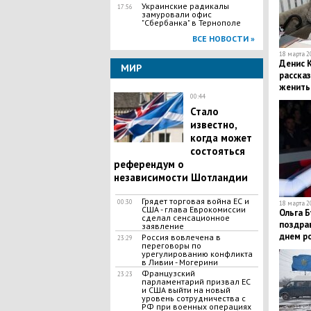
Украинские радикалы
17:56
замуровали офис
"Сбербанка" в Тернополе
ВСЕ НОВОСТИ »
18 марта 20
Денис 
МИР
рассказ
женить
00:44
Стало
известно,
когда может
состояться
референдум о
независимости Шотландии
Грядет торговая война ЕС и
00:30
18 марта 20
США - глава Еврокомиссии
Ольга Б
сделал сенсационное
поздра
заявление
днем р
Россия вовлечена в
23:29
переговоры по
урегулированию конфликта
в Ливии - Могерини
Французский
23:23
парламентарий призвал ЕС
и США выйти на новый
уровень сотрудничества с
РФ при военных операциях