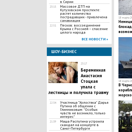
в Сирии
Массовое ДТП на
23:15
Кутузовском проспекте:
растет количество
пострадавших - привлечена
18 марта 20
санавиация
Немецк
Песков: воссоединение
22:51
блокада
Крыма с Россией – спасение
возмож
целого народа
состав
ВСЕ НОВОСТИ »
ШОУ-БИЗНЕС
23:17
Беременная
Анастасия
Стоцкая
18 марта 20
В Черн
упала с
корабл
лестницы и получила травму
морско
отрабо
Участница "Холостяка" Дарья
22:34
побере
Путина об общении с
Глинниковым: "Особых
чувств не возникло, только
интерес"
Маша Распутина устроила
21:39
скандал на концерте в
Санкт-Петербурге