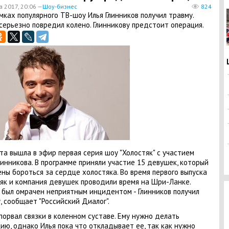
а 2017, 20:06 —
Шоу-бизнес
824
мках популярного ТВ-шоу Илья Глинников получил травму.
серьезно повредил колено. Глинникову предстоит операция.
та вышла в эфир первая серия шоу "Холостяк" с участием
линникова. В программе приняли участие 15 девушек, который
ны бороться за сердце холостяка. Во время первого выпуска
як и компания девушек проводили время на Шри-Ланке.
был омрачен неприятным инцидентом - Глинников получил
, сообщает "Российский Диалог".
порвал связки в коленном суставе. Ему нужно делать
ию, однако Илья пока что откладывает ее, так как нужно