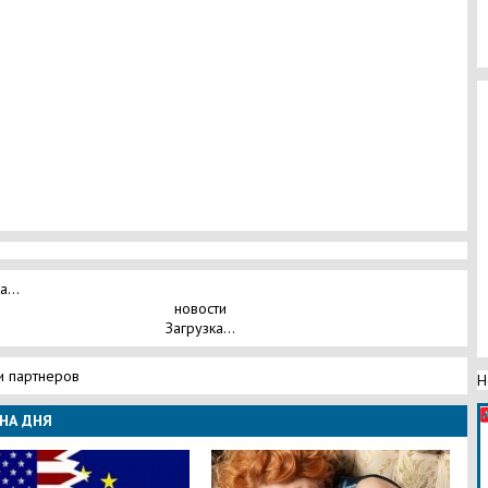
а...
новости
Загрузка...
и партнеров
Н
НА ДНЯ