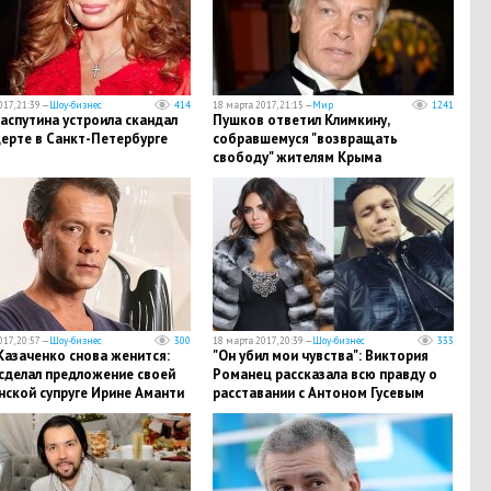
17, 21:39 —
Шоу-бизнес
414
18 марта 2017, 21:15 —
Мир
1241
аспутина устроила скандал
Пушков ответил Климкину,
ерте в Санкт-Петербурге
собравшемуся "возвращать
свободу" жителям Крыма
17, 20:57 —
Шоу-бизнес
300
18 марта 2017, 20:39 —
Шоу-бизнес
333
Казаченко снова женится:
"Он убил мои чувства": Виктория
 сделал предложение своей
Романец рассказала всю правду о
нской супруге Ирине Аманти
расставании с Антоном Гусевым