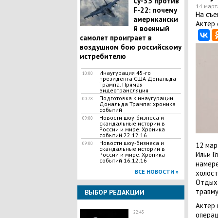
Су-35 против
14 март
F-22: почему
На съе
американски
Актер 
й военный
самолет проиграет в
воздушном бою российскому
истребителю
Инаугурация 45-го
10:00
президента США Дональда
Трампа. Прямая
видеотрансляция
Подготовка к инаугурации
00:28
Дональда Трампа: хроника
событий
Новости шоу-бизнеса и
09:00
скандальные истории в
России и мире. Хроника
событий 22.12.16
Новости шоу-бизнеса и
09:00
12 мар
скандальные истории в
Ильи Г
России и мире. Хроника
событий 16.12.16
намере
ВСЕ НОВОСТИ »
холост
Отдых 
травму
ВЫБОР РЕДАКЦИИ
Актер 
22:43
операц