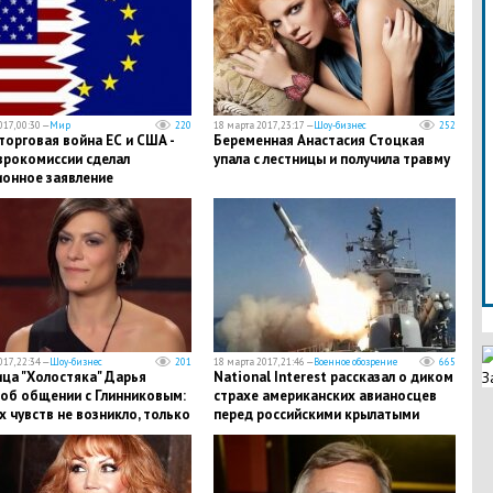
17, 00:30 —
Мир
220
18 марта 2017, 23:17 —
Шоу-бизнес
252
торговая война ЕС и США -
Беременная Анастасия Стоцкая
врокомиссии сделал
упала с лестницы и получила травму
ионное заявление
17, 22:34 —
Шоу-бизнес
201
18 марта 2017, 21:46 —
Военное обозрение
665
ца "Холостяка" Дарья
National Interest рассказал о диком
З
 об общении с Глинниковым:
страхе американских авианосцев
 чувств не возникло, только
перед российскими крылатыми
"
ракетами