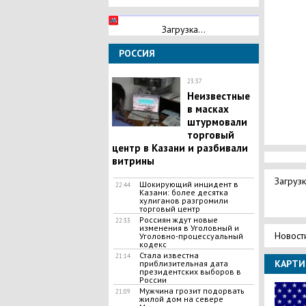
Загрузка...
РОССИЯ
23:37
Неизвестные
в масках
штурмовали
торговый
центр в Казани и разбивали
витрины
Загрузк
Шокирующий инцидент в
22:44
Казани: более десятка
хулиганов разгромили
торговый центр
Россиян ждут новые
22:33
изменения в Уголовный и
Новост
Уголовно-процессуальный
кодекс
Стала известна
21:14
КАРТИ
приблизительная дата
президентских выборов в
России
Мужчина грозит подорвать
21:09
жилой дом на севере