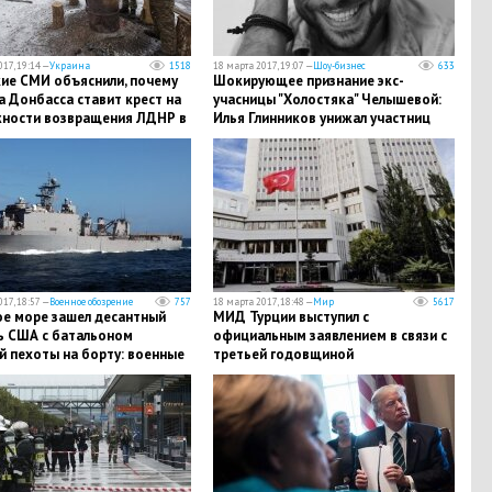
17, 19:14 —
Украина
1518
18 марта 2017, 19:07 —
Шоу-бизнес
633
ие СМИ объяснили, почему
Шокирующее признание экс-
 Донбасса ставит крест на
учасницы "Холостяка" Челышевой:
ности возвращения ЛДНР в
Илья Глинников унижал участниц
 Украины
проекта
17, 18:57 —
Военное обозрение
757
18 марта 2017, 18:48 —
Мир
5617
ое море зашел десантный
МИД Турции выступил с
ь США с батальоном
официальным заявлением в связи с
й пехоты на борту: военные
третьей годовщиной
тают штурм черноморского
присоединения Крыма к России
жья