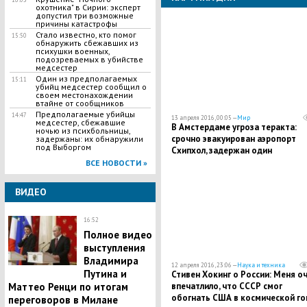
охотника" в Сирии: эксперт
допустил три возможные
причины катастрофы
Стало известно, кто помог
15:50
обнаружить сбежавших из
психушки военных,
подозреваемых в убийстве
медсестер
Один из предполагаемых
15:11
убийц медсестер сообщил о
своем местонахождении
втайне от сообщников
Предполагаемые убийцы
14:47
13 апреля 2016, 00:05 —
Мир
медсестер, сбежавшие
В Амстердаме угроза теракта:
ночью из психбольницы,
срочно эвакуирован аэропорт
задержаны: их обнаружили
под Выборгом
Схипхол, задержан один
подозреваемый
ВСЕ НОВОСТИ »
ВИДЕО
16:52
Полное видео
выступления
Владимира
12 апреля 2016, 23:06 —
Наука и техника
Путина и
Стивен Хокинг о России: Меня о
впечатлило, что СССР смог
Маттео Ренци по итогам
обогнать США в космической го
переговоров в Милане