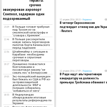
теракта:
срочно
эвакуирован аэропорт
Схипхол, задержан один
подозреваемый
12 апреля 2016, 18:15 —
Украина
В четверг Еврокомиссия
подтвердит отмену виз для Укр
В Польше готовят трибунал
23:09
над Туском из-за
- Reuters
смоленской катастрофы и
"сговора с Кремлем"
В Польше рассекретили
22:46
новую запись переговоров
пилотов борта Качиньского
перед падением
Штайнмайер о ситуации в
22:36
Карабахе: необходимы
срочные и серьезные
переговоры
Лукашенко похвастался
20:27
боеголовками и
посоветовал никому "не
12 апреля 2016, 17:59 —
Украина
совать нос" в Белоруссию
В Раде ищут альтернативную
Экс-полицейский вынужден
19:05
кандидатуру на должность
был бежать из США в РФ из-
премьера: Гройсмана обвиняют 
за правозащитной
деятельности: ФБР и
попытках получить больше
полиция собирались
должностей для соратников
"избавиться от него"
В Нидерландах
18:33
обнародовали итоговые
результаты референдума по
Украине
Врачи по фото поставили