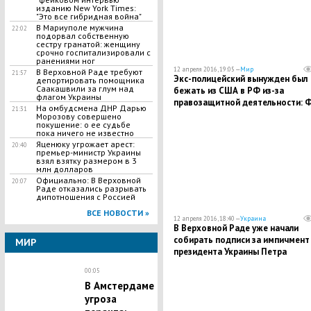
изданию New York Times:
"Это все гибридная война"
В Мариуполе мужчина
22:02
подорвал собственную
сестру гранатой: женщину
срочно госпитализировали с
ранениями ног
12 апреля 2016, 19:05 —
Мир
В Верховной Раде требуют
21:57
Экс-полицейский вынужден был
депортировать помощника
Саакашвили за глум над
бежать из США в РФ из-за
флагом Украины
правозащитной деятельности: 
На омбудсмена ДНР Дарью
21:31
и полиция собирались "избавить
Морозову совершено
покушение: о ее судьбе
от него"
пока ничего не известно
Яценюку угрожает арест:
20:40
премьер-министр Украины
взял взятку размером в 3
млн долларов
Официально: В Верховной
20:07
Раде отказались разрывать
дипотношения с Россией
ВСЕ НОВОСТИ »
12 апреля 2016, 18:40 —
Украина
В Верховной Раде уже начали
собирать подписи за импичмент
МИР
президента Украины Петра
Порошенко
00:05
В Амстердаме
угроза