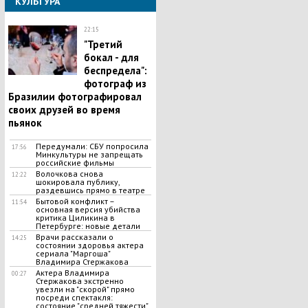
КУЛЬТУРА
22:15
"Третий
бокал - для
беспредела":
фотограф из
Бразилии фотографировал
своих друзей во время
пьянок
Передумали: СБУ попросила
17:56
Минкультуры не запрещать
российские фильмы
Волочкова снова
12:22
шокировала публику,
раздевшись прямо в театре
Бытовой конфликт –
11:54
основная версия убийства
критика Циликина в
Петербурге: новые детали
Врачи рассказали о
14:25
состоянии здоровья актера
сериала "Маргоша"
Владимира Стержакова
Актера Владимира
00:27
Стержакова экстренно
увезли на "скорой" прямо
посреди спектакля:
состояние "средней тяжести"