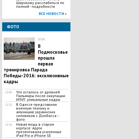
Широкову расслабиться по
полной - подробности
ВСЕ НОВОСТИ »
ФОТО
20:08
В
Подмосковье
прошла
первая
тренировка Парада
Победы-2016: эксклюзивные
кадры
Что осталось от древней
22:00
Пальмиры после оккупации
ИГИЛ: уникальные кадры
В Одессе представили
12:23
военную технику и
амуницию украинских
силовиков с Донбасса –
фото
Новая мощь в старом
22:10
корпусе: Apple
презентовала усиленные
iPad Pro и iPhone SE