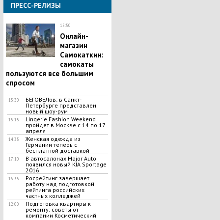
ПРЕСС-РЕЛИЗЫ
15:50
Онлайн-
магазин
Самокаткин:
самокаты
пользуются все большим
спросом
БЕГОВЕЛов: в Санкт-
15:30
Петербурге представлен
новый шоу-рум
Lingerie Fashion Weekend
15:15
пройдет в Москве с 14 по 17
апреля
Женская одежда из
14:35
Германии теперь с
бесплатной доставкой
В автосалонах Major Auto
17:10
появился новый KIA Sportage
2016
Росрейтинг завершает
16:35
работу над подготовкой
рейтинга российских
частных колледжей
Подготовка квартиры к
12:00
ремонту: советы от
компании Косметический