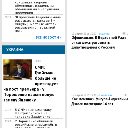
конфликта: стороны
обменялись взаимными
обвинениями в нарушении
перемирия
"В промзоне Авдеевки мины
08:52
разрываются каждые 3-4
минуты", - местные жители
рассказали о пережитой
ночи
12 апреля 2016, 20:07 —
Украина
Официально: В Верховной Раде
ВСЕ НОВОСТИ »
отказались разрывать
дипотношения с Россией
УКРАИНА
00:08
СМИ:
Гройсман
больше не
претендует
на пост премьера - у
Порошенко нашли новую
12 апреля 2016, 19:40 —
Шоу-бизнес
Как менялась фигура Анджелины
замену Яценюку
Джоли последние 16 лет
В ДНР заменили главу
23:34
Центризбиркома на
человека Захарченко
У Порошенко обвинили
23:03
российские спецслужбы в
"фейковом интервью"