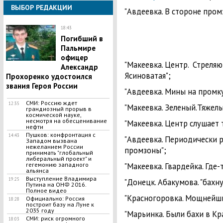
ВЫБОР РЕДАКЦИИ
"Авдеевка. В стороне про
18:43
Погибший в
Пальмире
офицер
"Макеевка. Центр. Стреляю
Александр
Ясиноватая";
Прохоренко удостоился
звания Героя России
"Авдеевка. Мины на промк
СМИ: Россию ждет
12:35
"Макеевка. Зеленый.Тяжелы
грандиозный прорыв в
космической науке,
несмотря на обесценивание
"Макеевка. Центр слушает 
нефти
Пушков: конфронтация с
14:43
"Авдеевка. Периодически 
Западом вызвана
нежеланием России
промзоны";
принимать "глобальный
либеральный проект" и
"Макеевка. Гвардейка. Где-
гегемонию западного
альянса
Выступление Владимира
19:25
"Донецк. Абакумова. "бахну
Путина на ОНФ 2016.
Полное видео
"Красногоровка. Мощнейши
Официально: Россия
18:28
построит базу на Луне к
2035 году
"Марьинка. Были бахи в Кр
СМИ: риск огромного
18:03