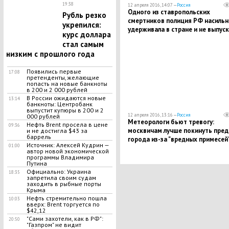
19:38
12 апреля 2016, 14:07 —
Россия
Одного из ставропольских
Рубль резко
смертников полиция РФ насильн
укрепился:
удерживала в стране и не выпус
курс доллара
в Саудовскую Аравию
стал самым
низким с прошлого года
Появились первые
17:08
претенденты, желающие
попасть на новые банкноты
в 200 и 2 000 рублей
В России ожидаются новые
13:14
банкноты: Центробанк
выпустит купюры в 200 и 2
12 апреля 2016, 13:16 —
Россия
000 рублей
Метеорологи бьют тревогу:
Нефть Brent просела в цене
09:36
москвичам лучше покинуть пред
и не достигла $43 за
баррель
города из-за "вредных примесей"
Источник: Алексей Кудрин —
01:00
воздухе
автор новой экономической
программы Владимира
Путина
Официально: Украина
18:35
запретила своим судам
заходить в рыбные порты
Крыма
Нефть стремительно пошла
10:03
вверх: Brent торгуется по
$42,12
"Сами захотели, как в РФ":
20:50
"Газпром" не видит