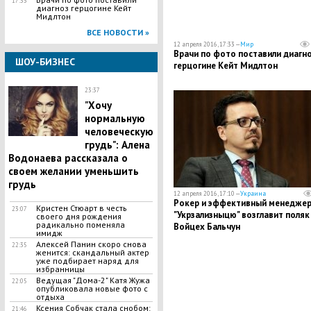
17:33
диагноз герцогине Кейт
Мидлтон
ВСЕ НОВОСТИ »
12 апреля 2016, 17:33 —
Мир
Врачи по фото поставили диагн
ШОУ-БИЗНЕС
герцогине Кейт Мидлтон
23:37
"Хочу
нормальную
человеческую
грудь": Алена
Водонаева рассказала о
своем желании уменьшить
грудь
12 апреля 2016, 17:10 —
Украина
Рокер и эффективный менеджер
Кристен Стюарт в честь
23:07
"Укрзализныцю" возглавит поляк
своего дня рождения
радикально поменяла
Войцех Бальчун
имидж
Алексей Панин скоро снова
22:35
женится: скандальный актер
уже подбирает наряд для
избранницы
Ведущая "Дома-2" Катя Жужа
22:05
опубликовала новые фото с
отдыха
Ксения Собчак стала снобом:
21:46