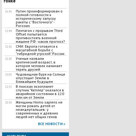
гонке
Путин проинформирован о
16:41
полной готовности к
историческому запуску
ракеты с "Восточного" -
Рогозин
Пентагон с прорывом Third
12:44
Offset попытается
противостоять военной
машине РФ - каков прогноз?
СМИ: Европа готовится к
21:41
масштабной борьбе с
"гибридной угрозой" России
Ученые назвали
15:30
критический возраст, в
котором человек начинает
терять друзей
Чудовищная буря на Солнце
15:05
опустошит Землю в
ближайшем будущем
В поисках экзопланет
12:52
спутник "Кеплер" оказался в
аварийном состоянии в 120
млн км от Земли
Женщины Homo sapiens не
10:50
могли рожать детей от
неандертальцев: у
современных и древних
людей нет общих генов
ВСЕ НОВОСТИ »