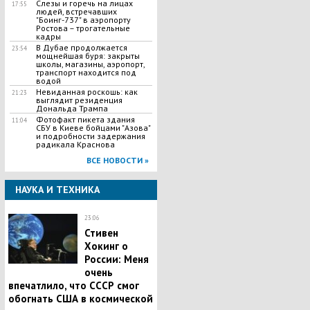
Слезы и горечь на лицах
17:55
людей, встречавших
"Боинг-737" в аэропорту
Ростова – трогательные
кадры
В Дубае продолжается
23:54
мощнейшая буря: закрыты
школы, магазины, аэропорт,
транспорт находится под
водой
Невиданная роскошь: как
21:23
выглядит резиденция
Дональда Трампа
Фотофакт пикета здания
11:04
СБУ в Киеве бойцами "Азова"
и подробности задержания
радикала Краснова
ВСЕ НОВОСТИ »
НАУКА И ТЕХНИКА
23:06
Стивен
Хокинг о
России: Меня
очень
впечатлило, что СССР смог
обогнать США в космической