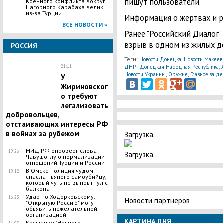
пишут пользователи.
военного конфликта вокруг
Нагорного Карабаха велик
из-за Турции
Информация о жертвах и р
ВСЕ НОВОСТИ »
Ранее "Российский Диалог"
взрыв в одном из жилых д
РОССИЯ
Теги:
,
Новости Донецка
Новости Макеев
,
ДНР - Донецкая Народная Республика
21:11
,
,
Новости Украины
Оружие
Главное за де
У
Жириновског
о требуют
легализовать
добровольцев,
отстаивающих интересы РФ
в войнах за рубежом
Загрузка...
МИД РФ опроверг слова
19:26
Загрузка...
Чавушоглу о нормализации
отношений Турции и России
В Омске полиция чудом
19:12
спасла пьяного самоубийцу,
который чуть не выпрыгнул с
балкона
Удар по Ходорковскому:
16:23
Новости партнеров
"Открытую Россию" могут
объявить нежелательной
организацией
КАРТИНА ДНЯ
Крушение "Ночного
16:03