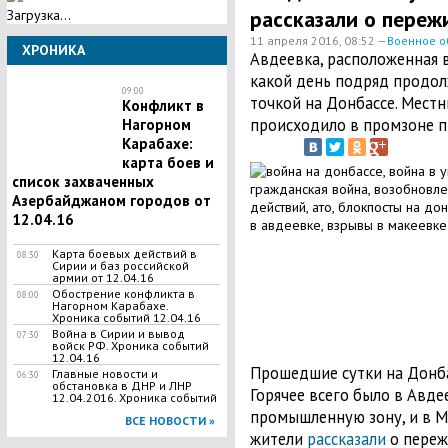
рассказали о переж
Загрузка...
11 апреля 2016, 08:52 —
Военное о
ХРОНИКА
Авдеевка, расположенная в
какой день подряд продол
09:00
точкой на Донбассе. Местн
Конфликт в
происходило в промзоне п
Нагорном
Карабахе:
карта боев и
список захваченных
Азербайджаном городов от
12.04.16
Карта боевых действий в
08:30
Сирии и баз российской
армии от 12.04.16
Обострение конфликта в
08:00
Нагорном Карабахе.
Хроника событий 12.04.16
Война в Сирии и вывод
07:30
войск РФ. Хроника событий
12.04.16
Прошедшие сутки на Донб
Главные новости и
06:30
обстановка в ДНР и ЛНР
Горячее всего было в Авдее
12.04.2016. Хроника событий
промышленную зону, и в М
ВСЕ НОВОСТИ »
жители
рассказали
о переж