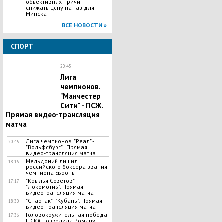
объективных причин
снижать цену на газ для
Минска
ВСЕ НОВОСТИ »
СПОРТ
20:45
Лига
чемпионов.
"Манчестер
Сити" - ПСЖ.
Прямая видео-трансляция
матча
Лига чемпионов. "Реал" -
20:45
"Вольфсбург" . Прямая
видео-трансляция матча
Мельдоний лишил
18:16
российского боксера звания
чемпиона Европы
"Крылья Советов" -
17:17
"Локомотив". Прямая
видеотрансляция матча
"Спартак" - "Кубань". Прямая
18:30
видео-трансляция матча
Головокружительная победа
17:36
ЦСКА позволила Роману