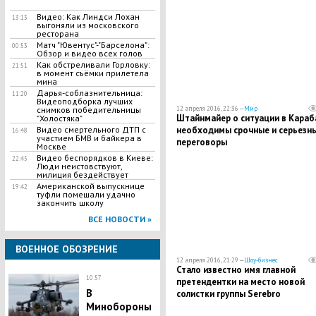
Видео: Как Линдси Лохан
13:13
выгоняли из московского
ресторана
Матч "Ювентус"-"Барселона":
00:53
Обзор и видео всех голов
Как обстреливали Горловку:
21:51
в момент съёмки прилетела
мина
Дарья-соблазнительница:
11:20
Видеоподборка лучших
12 апреля 2016, 22:36 —
Мир
снимков победительницы
Штайнмайер о ситуации в Караб
"Холостяка"
необходимы срочные и серьезн
Видео смертельного ДТП с
16:48
участием БМВ и байкера в
переговоры
Москве
Видео беспорядков в Киеве:
22:45
Люди неистовствуют,
милиция бездействует
Американской выпускнице
19:42
туфли помешали удачно
закончить школу
ВСЕ НОВОСТИ »
ВОЕННОЕ ОБОЗРЕНИЕ
12 апреля 2016, 21:29 —
Шоу-бизнес
Стало известно имя главной
10:57
претендентки на место новой
В
солистки группы Serebro
Минобороны