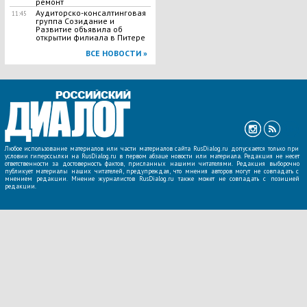
ремонт
Аудиторско-консалтинговая
11:45
группа Созидание и
Развитие объявила об
открытии филиала в Питере
ВСЕ НОВОСТИ »
Любое использование материалов или части материалов сайта RusDialog.ru допускается только при
условии гиперссылки на RusDialog.ru в первом абзаце новости или материала. Редакция не несет
ответственности за достоверность фактов, присланных нашими читателями. Редакция выборочно
публикует материалы наших читателей, предупреждая, что мнения авторов могут не совпадать с
мнением редакции. Мнение журналистов RusDialog.ru также может не совпадать с позицией
редакции.