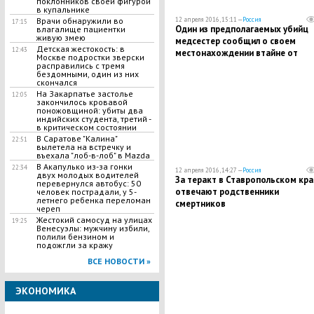
поклонников своей фигурой
в купальнике
12 апреля 2016, 15:11 —
Россия
Врачи обнаружили во
17:15
Один из предполагаемых убийц
влагалище пациентки
живую змею
медсестер сообщил о своем
Детская жестокость: в
12:43
местонахождении втайне от
Москве подростки зверски
сообщников
расправились с тремя
бездомными, один из них
скончался
На Закарпатье застолье
12:05
закончилось кровавой
поножовщиной: убиты два
индийских студента, третий -
в критическом состоянии
В Саратове "Калина"
22:51
вылетела на встречку и
въехала "лоб-в-лоб" в Mazda
В Акапулько из-за гонки
22:34
12 апреля 2016, 14:27 —
Россия
двух молодых водителей
За теракт в Ставропольском кра
перевернулся автобус: 50
отвечают родственники
человек пострадали, у 5-
летнего ребенка переломан
смертников
череп
Жестокий самосуд на улицах
19:25
Венесуэлы: мужчину избили,
полили бензином и
подожгли за кражу
ВСЕ НОВОСТИ »
ЭКОНОМИКА