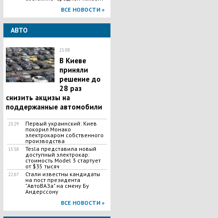
ВСЕ НОВОСТИ »
АВТО
21:08
В Киеве
приняли
решение до
28 раз
снизить акцизы на
поддержанные автомобили
Первый украинский: Киев
23:29
покорил Монако
электрокаром собственного
производства
Tesla представила новый
15:58
доступный электрокар:
стоимость Model 3 стартует
от $35 тысяч
Стали известны кандидаты
22:07
на пост президента
"АвтоВАЗа" на смену Бу
Андерссону
ВСЕ НОВОСТИ »