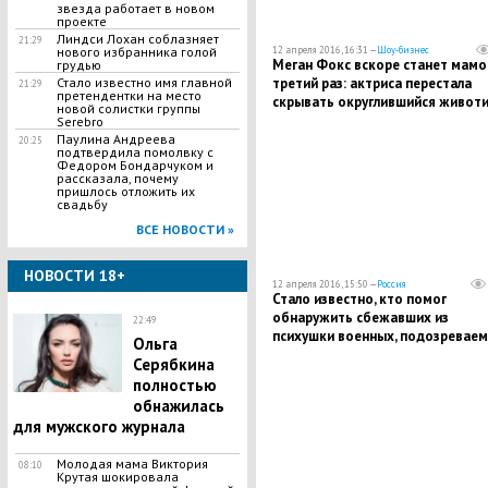
звезда работает в новом
проекте
Линдси Лохан соблазняет
21:29
12 апреля 2016, 16:31 —
Шоу-бизнес
нового избранника голой
Меган Фокс вскоре станет мамо
грудью
третий раз: актриса перестала
Стало известно имя главной
21:29
претендентки на место
скрывать округлившийся живот
новой солистки группы
Serebro
Паулина Андреева
20:25
подтвердила помолвку с
Федором Бондарчуком и
рассказала, почему
пришлось отложить их
свадьбу
ВСЕ НОВОСТИ »
НОВОСТИ 18+
12 апреля 2016, 15:50 —
Россия
Стало известно, кто помог
обнаружить сбежавших из
22:49
психушки военных, подозревае
Ольга
в убийстве медсестер
Серябкина
полностью
обнажилась
для мужского журнала
Молодая мама Виктория
08:10
Крутая шокировала