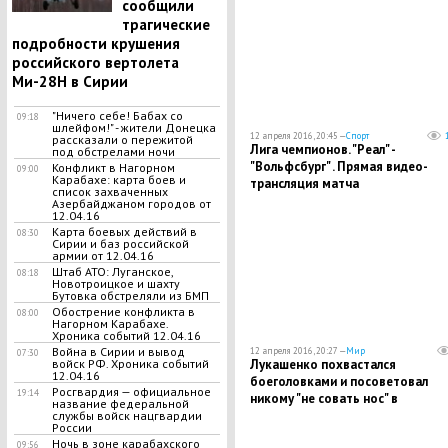
сообщили
трагические
подробности крушения
российского вертолета
Ми-28H в Сирии
"Ничего себе! Бабах со
09:18
шлейфом!" - жители Донецка
12 апреля 2016, 20:45 —
Спорт
рассказали о пережитой
Лига чемпионов. "Реал" -
под обстрелами ночи
"Вольфсбург" . Прямая видео-
Конфликт в Нагорном
09:00
Карабахе: карта боев и
трансляция матча
список захваченных
Азербайджаном городов от
12.04.16
Карта боевых действий в
08:30
Сирии и баз российской
армии от 12.04.16
Штаб АТО: Луганское,
08:18
Новотроицкое и шахту
Бутовка обстреляли из БМП
Обострение конфликта в
08:00
Нагорном Карабахе.
Хроника событий 12.04.16
Война в Сирии и вывод
12 апреля 2016, 20:27 —
Мир
07:30
Лукашенко похвастался
войск РФ. Хроника событий
12.04.16
боеголовками и посоветовал
Росгвардия — официальное
19:14
никому "не совать нос" в
название федеральной
Белоруссию
службы войск нацгвардии
России
Ночь в зоне карабахского
09:56