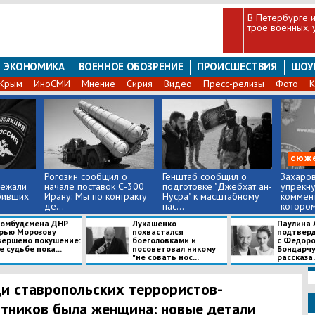
В Петербурге 
трое военных,
ЭКОНОМИКА
ВОЕННОЕ ОБОЗРЕНИЕ
ПРОИСШЕСТВИЯ
ШОУ
Крым
ИноСМИ
Мнение
Сирия
Видео
Пресс-релизы
Фото
К
сюж
Рогозин сообщил о
Генштаб сообщил о
Захаров
бежали
начале поставок С-300
подготовке "Джебхат ан-
упрекну
бивших
Ирану: Мы по контракту
Нусра" к масштабному
коммент
де...
нас...
котором 
 омбудсмена ДНР
Лукашенко
Паулина 
рью Морозову
похвастался
подтверд
вершено покушение:
боеголовками и
с Федор
е судьбе пока...
посоветовал никому
Бондарчу
"не совать нос...
рассказа.
и ставропольских террористов-
тников была женщина: новые детали