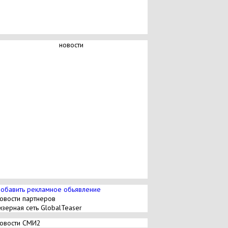
новости
обавить рекламное обьявление
овости партнеров
изерная сеть GlobalTeaser
овости СМИ2