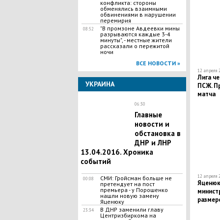
конфликта: стороны
обменялись взаимными
обвинениями в нарушении
перемирия
"В промзоне Авдеевки мины
08:52
разрываются каждые 3-4
минуты", - местные жители
рассказали о пережитой
ночи
ВСЕ НОВОСТИ »
12 апреля 2
Лига че
УКРАИНА
ПСЖ. П
матча
06:30
Главные
новости и
обстановка в
ДНР и ЛНР
13.04.2016. Хроника
событий
12 апреля 2
СМИ: Гройсман больше не
00:08
Яценюку
претендует на пост
премьера - у Порошенко
министр
нашли новую замену
размеро
Яценюку
В ДНР заменили главу
23:34
Центризбиркома на