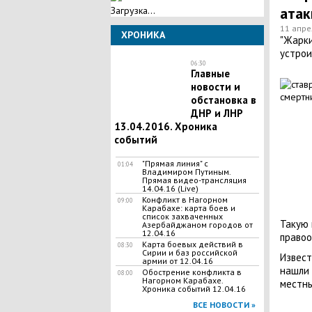
атак
Загрузка...
11 апре
ХРОНИКА
"Жарки
устрои
06:30
Главные
новости и
обстановка в
ДНР и ЛНР
13.04.2016. Хроника
событий
"Прямая линия" с
01:04
Владимиром Путиным.
Прямая видео-трансляция
14.04.16 (Live)
Конфликт в Нагорном
09:00
Карабахе: карта боев и
список захваченных
Такую 
Азербайджаном городов от
12.04.16
правоо
Карта боевых действий в
08:30
Сирии и баз российской
Извест
армии от 12.04.16
нашли 
Обострение конфликта в
08:00
Нагорном Карабахе.
местны
Хроника событий 12.04.16
ВСЕ НОВОСТИ »