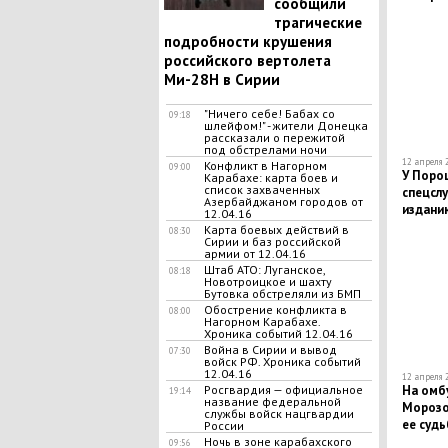
сообщили
трагические
подробности крушения
российского вертолета
Ми-28H в Сирии
"Ничего себе! Бабах со
09:18
шлейфом!" - жители Донецка
рассказали о пережитой
под обстрелами ночи
12 апреля 2
Конфликт в Нагорном
09:00
У Поро
Карабахе: карта боев и
список захваченных
спецсл
Азербайджаном городов от
изданию
12.04.16
гибрид
Карта боевых действий в
08:30
Сирии и баз российской
армии от 12.04.16
Штаб АТО: Луганское,
08:18
Новотроицкое и шахту
Бутовка обстреляли из БМП
Обострение конфликта в
08:00
Нагорном Карабахе.
Хроника событий 12.04.16
Война в Сирии и вывод
07:30
войск РФ. Хроника событий
12.04.16
12 апреля 2
Росгвардия — официальное
На омб
19:14
название федеральной
Морозо
службы войск нацгвардии
ее судь
России
Ночь в зоне карабахского
09:56