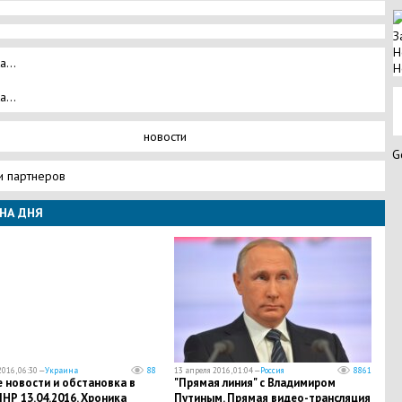
З
Н
а...
Н
а...
новости
G
и партнеров
НА ДНЯ
016, 06:30 —
Украина
88
13 апреля 2016, 01:04 —
Россия
8861
 новости и обстановка в
"Прямая линия" с Владимиром
НР 13.04.2016. Хроника
Путиным. Прямая видео-трансляция