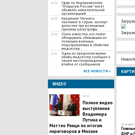
Удар по Ходорковскому:
16:23
"Открытую Россию" могут
объявить нежелательной
организацией
Крушение "Ночного
16:03
Загрузк
охотника" в Сирии: эксперт
допустил три возможные
причины катастрофы
Загрузк
Стало известно, кто помог
15:50
обнаружить сбежавших из
психушки военных,
подозреваемых в убийстве
медсестер
Один из предполагаемых
15:11
убийц медсестер сообщил о
Новост
своем местонахождении
втайне от сообщников
ВСЕ НОВОСТИ »
КАРТИ
ВИДЕО
16:52
Полное видео
выступления
Владимира
Путина и
Маттео Ренци по итогам
13 апреля 2
Главные
переговоров в Милане
ДНР и Л