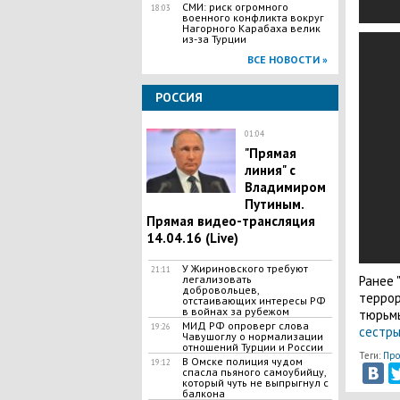
СМИ: риск огромного
18:03
военного конфликта вокруг
Нагорного Карабаха велик
из-за Турции
ВСЕ НОВОСТИ »
РОССИЯ
01:04
"Прямая
линия" с
Владимиром
Путиным.
Прямая видео-трансляция
14.04.16 (Live)
У Жириновского требуют
21:11
легализовать
Ранее 
добровольцев,
террор
отстаивающих интересы РФ
в войнах за рубежом
тюрьмы
МИД РФ опроверг слова
19:26
сестры
Чавушоглу о нормализации
отношений Турции и России
Теги:
Про
В Омске полиция чудом
19:12
спасла пьяного самоубийцу,
который чуть не выпрыгнул с
балкона