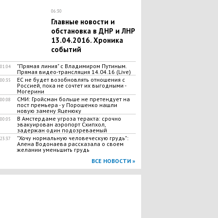
06:30
Главные новости и
обстановка в ДНР и ЛНР
13.04.2016. Хроника
событий
"Прямая линия" с Владимиром Путиным.
01:04
Прямая видео-трансляция 14.04.16 (Live)
ЕС не будет возобновлять отношения с
00:35
Россией, пока не сочтет их выгодными -
Могерини
СМИ: Гройсман больше не претендует на
00:08
пост премьера - у Порошенко нашли
новую замену Яценюку
В Амстердаме угроза теракта: срочно
00:05
эвакуирован аэропорт Схипхол,
задержан один подозреваемый
"Хочу нормальную человеческую грудь":
23:37
Алена Водонаева рассказала о своем
желании уменьшить грудь
ВСЕ НОВОСТИ »