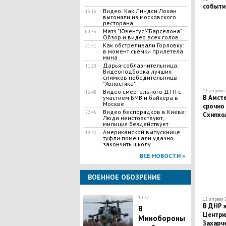
событи
Видео: Как Линдси Лохан
13:13
выгоняли из московского
ресторана
Матч "Ювентус"-"Барселона":
00:53
Обзор и видео всех голов
Как обстреливали Горловку:
21:51
в момент съёмки прилетела
мина
Дарья-соблазнительница:
11:20
Видеоподборка лучших
снимков победительницы
"Холостяка"
Видео смертельного ДТП с
13 апреля 2
16:48
В Амсте
участием БМВ и байкера в
Москве
срочно
Видео беспорядков в Киеве:
22:45
Схипхо
Люди неистовствуют,
подозр
милиция бездействует
Американской выпускнице
19:42
туфли помешали удачно
закончить школу
ВСЕ НОВОСТИ »
ВОЕННОЕ ОБОЗРЕНИЕ
10:57
12 апреля 2
В ДНР з
В
Центри
Минобороны
Захарч