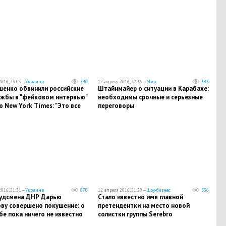
016, 23:03 —
Украина
540
12 апреля 2016, 22:36 —
Мир
385
шенко обвинили российские
Штайнмайер о ситуации в Карабахе:
ужбы в "фейковом интервью"
необходимы срочные и серьезные
 New York Times: "Это все
переговоры
ная война"
016, 21:31 —
Украина
870
12 апреля 2016, 21:29 —
Шоу-бизнес
536
удсмена ДНР Дарью
Стало известно имя главной
ву совершено покушение: о
претендентки на место новой
бе пока ничего не известно
солистки группы Serebro