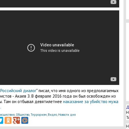
"
Российский диалог
" писал, что имя одного из предполагаемых
истов - Акаев З. В феврале 2016 года он был освобожден из
. Там он отбывал девятилетнее
наказание за убийство мужа
.
Д
Н
исшествия
,
Общество
,
Терроризм
,
Видео
,
Новости дня
Т
Н