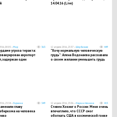
й
14.04.16 (Live)
016, 00:05 —
Мир
363
12 апреля 2016, 23:37 —
Шоу-бизнес
449
рдаме угроза теракта:
"Хочу нормальную человеческую
 эвакуирован аэропорт
грудь": Алена Водонаева рассказала
л, задержан один
о своем желании уменьшить грудь
еваемый
016, 23:34 —
Украина
349
12 апреля 2016, 23:06 —
Наука и техника
415
аменили главу
Стивен Хокинг о России: Меня очень
збиркома на человека
впечатлило, что СССР смог
енко
обогнать США в космической гонке