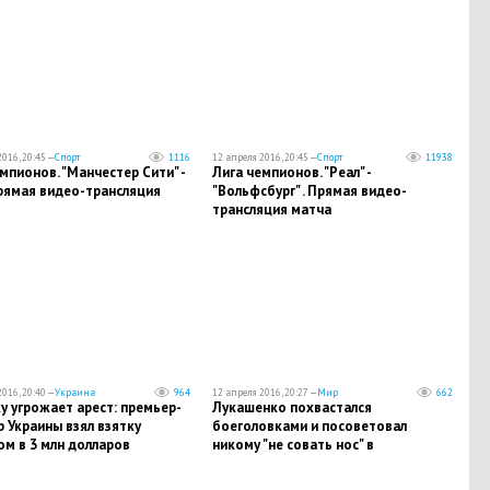
016, 20:45 —
Спорт
1116
12 апреля 2016, 20:45 —
Спорт
11938
мпионов. "Манчестер Сити" -
Лига чемпионов. "Реал" -
рямая видео-трансляция
"Вольфсбург" . Прямая видео-
трансляция матча
016, 20:40 —
Украина
964
12 апреля 2016, 20:27 —
Мир
662
 угрожает арест: премьер-
Лукашенко похвастался
 Украины взял взятку
боеголовками и посоветовал
м в 3 млн долларов
никому "не совать нос" в
Белоруссию