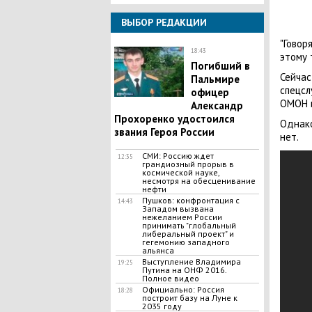
ВЫБОР РЕДАКЦИИ
"Говор
18:43
этому 
Погибший в
Сейчас
Пальмире
спецсл
офицер
ОМОН и
Александр
Прохоренко удостоился
Однак
звания Героя России
нет.
СМИ: Россию ждет
12:35
грандиозный прорыв в
космической науке,
несмотря на обесценивание
нефти
Пушков: конфронтация с
14:43
Западом вызвана
нежеланием России
принимать "глобальный
либеральный проект" и
гегемонию западного
альянса
Выступление Владимира
19:25
Путина на ОНФ 2016.
Полное видео
Официально: Россия
18:28
построит базу на Луне к
2035 году