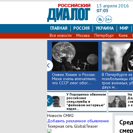
13 апреля 2016
07:03
ГЛАВНАЯ
РОССИЯ
УКРАИНА
МИР
Все новости
Москва
Петербург
Киев
Стивен Хокинг о России:
В Петербурге из
Меня очень впечатлило,
психбольницы с
что СССР смог обог...
трое военных, у
двух м...
У Порошенко обвинили
На
российские
Да
спецслужбы в
со
"фейковом интервью"
о е
издан...
Новости СМИ2
Сред
Добавить рекламное обьявление
Тизерная сеть GlobalTeaser
смер