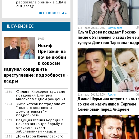
рассказала о жизни в США в
2019 году
ВСЕ НОВОСТИ »
ШОУ-БИЗНЕС
11 января 2018, 15:36 —
Шоу-бизнес
Ольга Бузова покидает Россию
после объявления о свадьбе ее э
19:00
супруга Дмитрия Тарасова - кад
Иосиф
Пригожин на
почве любви
к кокосам
задумал совершить
преступление: подробности -
кадры
​Филипп Киркоров душевно
18:56
поздравил Дмитрия
11 января 2018, 15:09 —
Россия
Диана Шурыгина вступит в конт
Малахова с днем рождения
Эмма Уотсон пострадала от
со своим насильником Сергеем
17:24
“полного комплекта
Семеновым перед Андреем
домогательств” –
Малаховым - подробности
подробности
Ведущая Ксения Бородина
16:59
начала активную борьбу с
онкологическим
заболеванием - кадры
Дочь Егора Кончаловского
15:51