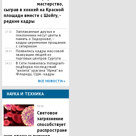
мастерство,
сыграв в хоккей на Красной
площади вместе с Шойгу, -
редкие кадры
Заплаканные друзья и
17:10
поклонники несут цветы в
память о Задорнове, –
кадры церемонии прощания
с сатириком
Появились кадры массовой
18:35
эвакуации людей из
торговых центров Сургута
В Сети появилась Іnstagram-
14:22
подборка последствий
“визита” урагана “Ирма” во
Флориду, США - кадры
ВСЕ НОВОСТИ »
НАУКА И ТЕХНИКА
18:50
Световое
загрязнение
способствует
распростране
нию опасных вирусов