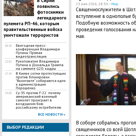
В Сирии
23 мая 2016, 18:30 —
Мир
появились
Священнослужители в Шот
фотоснимки
вступление в однополые б
легендарного
Подобную возможность об
пулемета РП-46, которым
проведения голосования н
правительственные войска
уничтожали террористов
мая.
Ежегодная пресс-
00:20
конференция Владимира
Путина. Прямая
видеотрансляция
Рукопожатие Владимира
12:02
Путина и Дональда Трампа
на саммите G20: кадры
В Киеве сотни протестующих
17:59
против блокировки
"Вконтакте" собираются идти
к администрации
Порошенко
Су-35 против F-22: почему
19:00
американский военный
самолет проиграет в
воздушном бою
российскому истребителю
ВСЕ НОВОСТИ »
В соборе собрались прого
ВЫБОР РЕДАКЦИИ
священников со всей Шотл