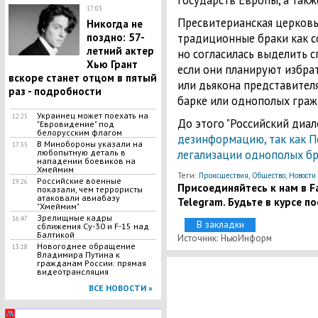
государств Европы, а такж
17:03
Пресвитерианская церков
Никогда не
поздно: 57-
традиционные браки как 
летний актер
но согласилась выделить 
Хью Грант
если они планируют избра
вскоре станет отцом в пятый
или дьякона представител
раз - подробности
барке или однополых граж
Украинец может поехать на
12:25
До этого "Российский диало
"Евровидение" под
белорусским флагом
дезинформацию, так как П
В Минобороны указали на
17:55
любопытную деталь в
легализации однополых бр
нападении боевиков на
Хмеймим
Теги:
,
,
Происшествия
Общество
Новости
Российские военные
19:26
Присоединяйтесь к нам в Fa
показали, чем террористы
атаковали авиабазу
Telegram. Будьте в курсе п
"Хмеймим"
Зрелищные кадры
16:47
В закладки
сближения Су-30 и F-15 над
Балтикой
Источник: НьюИнформ
Новогоднее обращение
13:18
Владимира Путина к
гражданам России: прямая
видеотрансляция
ВСЕ НОВОСТИ »