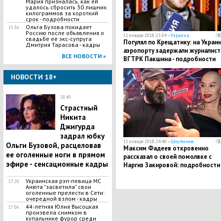
Мария призналась, как ей
удалось сбросить 30 лишних
килограммов за короткий
срок - подробности
Ольга Бузова покидает
15:36
Россию после объявления о
11 января 2018, 15:04 —
Украина
свадьбе ее экс-супруга
Погулял по Крещатику: на Украин
Дмитрия Тарасова - кадры
аэропорту задержали журналист
ВСЕ НОВОСТИ »
ВГТРК Пакшина - подробности
НОВОСТИ 18+
18:40
Страстный
Никита
Джигурда
задрал юбку
11 января 2018, 14:40 —
Шоу-бизнес
Ольги Бузовой, расцеловав
Максим Фадеев откровенно
ее оголенные ноги в прямом
рассказал о своей помолвке с
эфире - сенсационные кадры
Наргиз Закировой: подробности 
кадры
Украинская рэп-певица МС
17:20
Анюта "засветила" свои
оголенные прелести в Сети:
очередной взлом - кадры
44-летняя Юлия Высоцкая
17:06
произвела снимком в
купальнике фурор среди