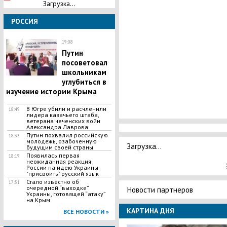
Загрузка...
РОССИЯ
19:08
Путин
посоветовал
школьникам
углубиться в
изучение истории Крыма
В Югре убили и pacчленили
18:49
лидера казачьего штаба,
ветерана чеченских войн
Aлександра Лаврова
Путин похвалил российскую
18:33
молодежь, озабоченную
Загрузка...
будущим своей страны
Появилась первая
18:19
неожиданная реакция
России на идею Украины
"присвоить" русский язык
​Стало известно об
17:51
очередной “выходке”
Новости партнеров
Украины, готовящей “атаку”
на Крым
КАРТИНА ДНЯ
ВСЕ НОВОСТИ »