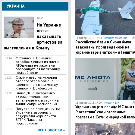
УКРАИНА
18:55
На Украине
хотят
наказывать
11 января 2018, 17:54 —
Военное обозрение
артистов за
Российские базы в Сирии были
атакованы произведенной на
выступления в Крыму
Украине взрывчаткой – в Геншта
поделились деталями
Осталась в Донецке:
16:14
освобожденная из плена
АТОшница не захотела
возвращаться на Украину -
подробности
Стали известны условия
16:08
второго этапа обмена
военнопленными между
Киевом и Донбассом
Глава ДНР Захарченко
15:08
сделал тревожное
заявление о ситуации на
11 января 2018, 17:20 —
Новости 18+
линии соприкосновения
Украинская рэп-певица МС Анют
Погулял по Крещатику: на
15:04
"засветила" свои оголенные
Украине в аэропорту
задержали журналиста
прелести в Сети: очередной взло
ВГТРК Пакшина -
кадры
подробности
ВСЕ НОВОСТИ »