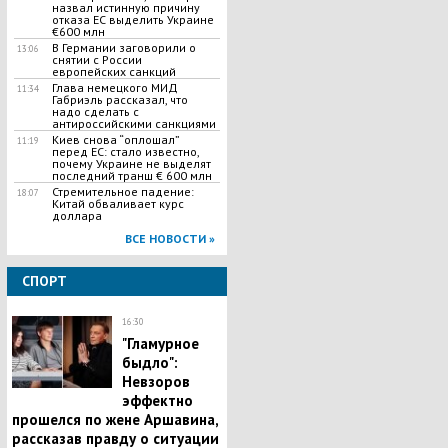
назвал истинную причину
отказа ЕС выделить Украине
€600 млн
В Германии заговорили о
13:06
снятии с России
европейских санкций
Глава немецкого МИД
11:34
Габриэль рассказал, что
надо сделать с
антироссийскими санкциями
Киев снова “оплошал”
11:19
перед ЕС: стало известно,
почему Украине не выделят
последний транш € 600 млн
Стремительное падение:
18:07
Китай обваливает курс
доллара
ВСЕ НОВОСТИ »
СПОРТ
16:30
"Гламурное
быдло":
Невзоров
эффектно
прошелся по жене Аршавина,
рассказав правду о ситуации