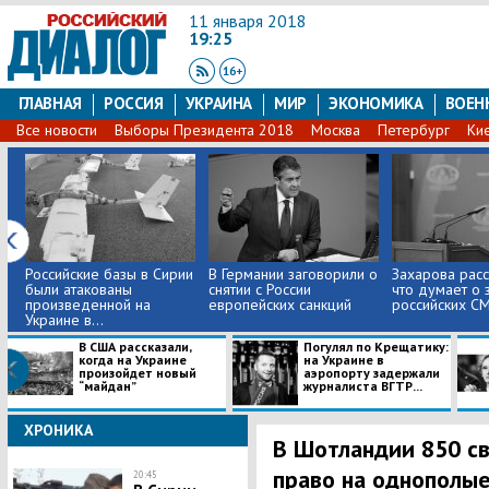
11 января 2018
19:25
ГЛАВНАЯ
РОССИЯ
УКРАИНА
МИР
ЭКОНОМИКА
ВОЕН
Все новости
Выборы Президента 2018
Москва
Петербург
Ки
Российские базы в Сирии
В Германии заговорили о
Захарова расс
были атакованы
снятии с России
что думает о 
произведенной на
европейских санкций
российских СМ
Украине в...
В США рассказали,
Погулял по Крещатику:
когда на Украине
на Украине в
произойдет новый
аэропорту задержали
“майдан”
журналиста ВГТР...
ХРОНИКА
В Шотландии 850 св
право на однополые
20:45