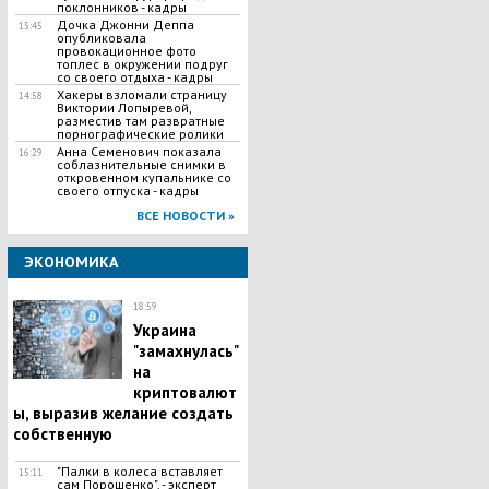
поклонников - кадры
Дочка Джонни Деппа
15:45
опубликовала
провокационное фото
топлес в окружении подруг
со своего отдыха - кадры
Хакеры взломали страницу
14:58
Виктории Лопыревой,
разместив там развратные
порнографические ролики
Анна Семенович показала
16:29
соблазнительные снимки в
откровенном купальнике со
своего отпуска - кадры
ВСЕ НОВОСТИ »
ЭКОНОМИКА
18:59
Украина
"замахнулась"
на
криптовалют
ы, выразив желание создать
собственную
"Палки в колеса вставляет
15:11
сам Порошенко", - эксперт