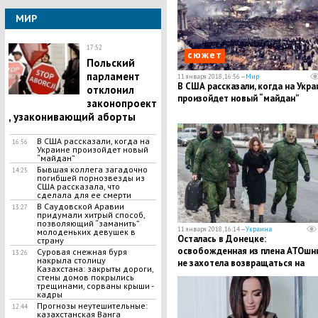
МИР
17:52
сюжет
Польский
парламент
11 января 2018, 16:56 —
Мир
В США рассказали, когда на Укра
отклонил
произойдет новый “майдан”
законопроект
, узаконивающий аборты
В США рассказали, когда на
16:56
Украине произойдет новый
“майдан”
Бывшая коллега загадочно
14:25
погибшей порнозвезды из
США рассказала, что
сделала для ее смерти
​В Саудовской Аравии
13:27
придумали хитрый способ,
позволяющий “заманить”
11 января 2018, 16:14 —
Украина
молоденьких девушек в
Осталась в Донецке:
страну
освобожденная из плена АТОшн
Суровая снежная буря
13:26
накрыла столицу
не захотела возвращаться на
Казахстана: закрыты дороги,
Украину - подробности
стены домов покрылись
трещинами, сорваны крыши -
кадры
​Прогнозы неутешительные:
12:44
казахстанская Ванга