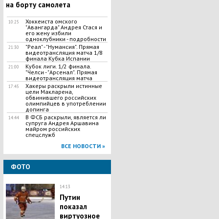
на борту самолета
Хоккеиста омского
10:25
"Авангарда" Андрея Стася и
его жену избили
одноклубники - подробности
"Реал" - "Нумансия". Прямая
21:30
видеотрансляция матча 1/8
финала Кубка Испании
Кубок лиги. 1/2 финала.
21:00
"Челси - "Арсенал". Прямая
видеотрансляция матча
Хакеры раскрыли истинные
17:45
цели Макларена,
обвинившего российских
олимпийцев в употреблении
допинга
В ФСБ раскрыли, является ли
14:44
супруга Андрея Аршавина
майром российских
спецслужб
ВСЕ НОВОСТИ »
ФОТО
14:13
Путин
показал
виртуозное