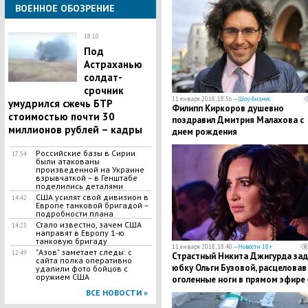
ВОЕННОЕ ОБОЗРЕНИЕ
18:10
Под
Астраханью
солдат-
срочник
11 января 2018, 18:56 —
Шоу-бизнес
умудрился сжечь БТР
​Филипп Киркоров душевно
стоимостью почти 30
поздравил Дмитрия Малахова с
миллионов рублей – кадры
днем рождения
Российские базы в Сирии
17:54
были атакованы
произведенной на Украине
взрывчаткой – в Генштабе
поделились деталями
США усилят свой дивизион в
14:42
Европе танковой бригадой –
подробности плана
​Стало известно, зачем США
14:23
направят в Европу 1-ю
танковую бригаду
11 января 2018, 18:40 —
Новости 18+
"Азов" заметает следы: с
12:49
Страстный Никита Джигурда зад
сайта полка оперативно
юбку Ольги Бузовой, расцеловав
удалили фото бойцов с
оружием США
оголенные ноги в прямом эфире 
сенсационные кадры
ВСЕ НОВОСТИ »