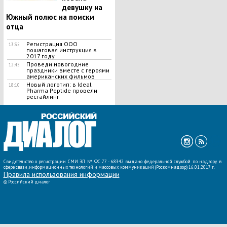
девушку на
Южный полюс на поиски
отца
Регистрация ООО
13:35
пошаговая инструкция в
2017 году
Проведи новогодние
12:45
праздники вместе с героями
американских фильмов
Новый логотип: в Ideal
18:10
Pharma Peptide провели
рестайлинг
ВСЕ НОВОСТИ »
Свидетельство о регистрации СМИ ЭЛ № ФС 77 - 68342 выдано федеральной службой по надзору в
сфере связи, информационных технологий и массовых коммуникаций (Роскомнадзор) 16.01.2017 г.
Правила использования информации
©
Российский диалог