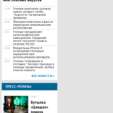
Ученые выяснили, сколько
17:58
нужно сигарет, чтобы
"подсесть" на вредную
привычку
Фекалии животных едва не
17:26
навредили американским
космонавтам
Ученые предрекают
16:51
катастрофические
наводнения. Страшный
потоп "поглотит" Азию в
течение 30 лет
Владельцы iPhone X
16:30
испытывают болевые
ощущения при
использовании аппарата
Ученых "отправили в
15:59
отставку". Эксперт призвал в
помощь пришельцев, требуя
спасти планету
ВСЕ НОВОСТИ »
ПРЕСС-РЕЛИЗЫ
15:30
Бутылка
«Циндао»
повела