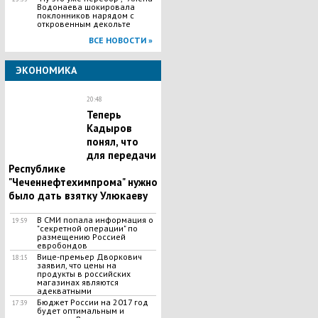
Водонаева шокировала
поклонников нарядом с
откровенным декольте
ВСЕ НОВОСТИ »
ЭКОНОМИКА
20:48
Теперь
Кадыров
понял, что
для передачи
Республике
"Чеченнефтехимпрома" нужно
было дать взятку Улюкаеву
В СМИ попала информация о
19:59
"секретной операции" по
размещению Россией
евробондов
Вице-премьер Дворкович
18:15
заявил, что цены на
продукты в российских
магазинах являются
адекватными
Бюджет России на 2017 год
17:39
будет оптимальным и