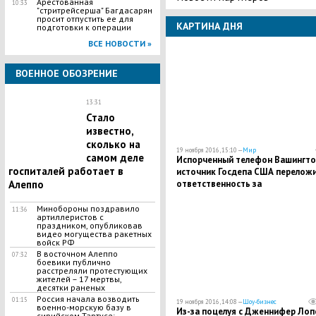
Арестованная
10:33
"стритрейсерша" Багдасарян
просит отпустить ее для
КАРТИНА ДНЯ
подготовки к операции
ВСЕ НОВОСТИ »
ВОЕННОЕ ОБОЗРЕНИЕ
13:31
Стало
известно,
сколько на
19 ноября 2016, 15:10 —
Мир
самом деле
Испорченный телефон Вашингто
госпиталей работает в
источник Госдепа США перелож
ответственность за
Алеппо
информационный ляп с
“бомбежками” ВКС России
Минобороны поздравило
11:36
артиллеристов с
госпиталей в Алеппо на другого
праздником, опубликовав
информатора
видео могущества ракетных
войск РФ
В восточном Алеппо
07:32
боевики публично
расстреляли протестующих
жителей – 17 мертвы,
десятки раненых
Россия начала возводить
01:15
19 ноября 2016, 14:08 —
Шоу-бизнес
военно-морскую базу в
Из-за поцелуя с Дженнифер Лоп
сирийском Тартусе: