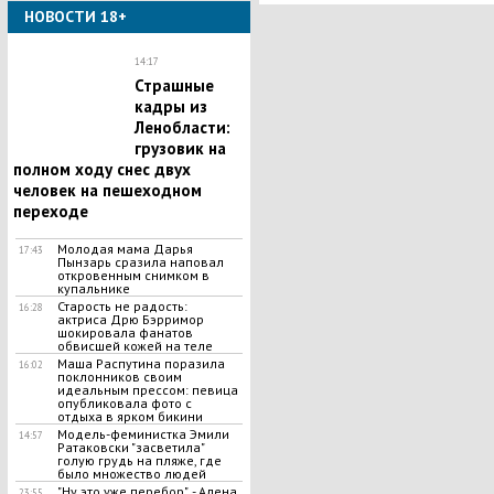
НОВОСТИ 18+
14:17
Страшные
кадры из
Ленобласти:
грузовик на
полном ходу снес двух
человек на пешеходном
переходе
Молодая мама Дарья
17:43
Пынзарь сразила наповал
откровенным снимком в
купальнике
Старость не радость:
16:28
актриса Дрю Бэрримор
шокировала фанатов
обвисшей кожей на теле
Маша Распутина поразила
16:02
поклонников своим
идеальным прессом: певица
опубликовала фото с
отдыха в ярком бикини
Модель-феминистка Эмили
14:57
Ратаковски "засветила"
голую грудь на пляже, где
было множество людей
"Ну это уже перебор", - Алена
23:55