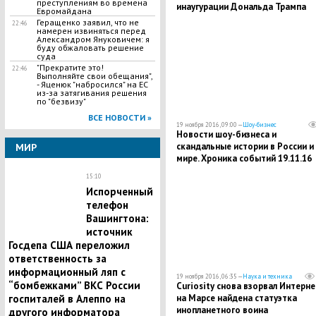
преступлениям во времена
инаугурации Дональда Трампа
Евромайдана
президент Украины будет сидет
Геращенко заявил, что не
22:46
дома
намерен извиняться перед
Александром Януковичем: я
буду обжаловать решение
суда
"Прекратите это!
22:46
Выполняйте свои обещания",
- Яценюк "набросился" на ЕС
из-за затягивания решения
по "безвизу"
ВСЕ НОВОСТИ »
19 ноября 2016, 09:00 —
Шоу-бизнес
Новости шоу-бизнеса и
скандальные истории в России и
МИР
мире. Хроника событий 19.11.16
15:10
Испорченный
телефон
Вашингтона:
источник
Госдепа США переложил
ответственность за
информационный ляп с
19 ноября 2016, 06:35 —
Наука и техника
“бомбежками” ВКС России
Curiosity снова взорвал Интерне
на Марсе найдена статуэтка
госпиталей в Алеппо на
инопланетного воина
другого информатора