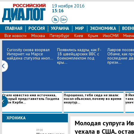
19 ноября 2016
15:16
ГЛАВНАЯ
РОССИЯ
УКРАИНА
МИР
ЭКОНОМИКА
ВОЕН
Все новости
Москва
Петербург
Киев
Крым
ИноСМИ
Мнен
Curiosity снова взорвал
Появились кадры, как F-
Лавров посов
Интернет: на Марсе
18 швейцарских ВВС с
Обаме, как пр
найдена статуэтка иноп...
боекомплектом под
последние дв
кры...
прези...
Стало известно имя источника,
Порошенко, тебя сюда не звали:
В Йе
который представитель Госдепа
посол объяснил, почему во время
танк
Джон Кирби...
инаугур...
унич
ХРОНИКА
Молодая супруга Ив
уехала в США, оста
09:00