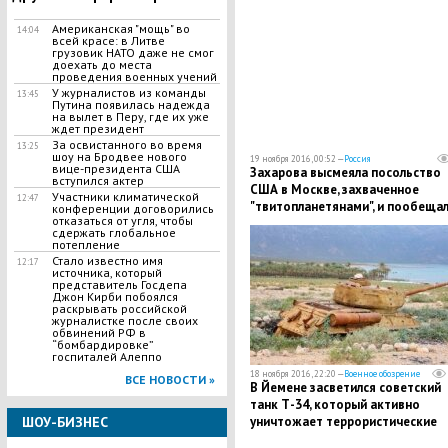
Американская "мощь" во
14:04
всей красе: в Литве
грузовик НАТО даже не смог
доехать до места
проведения военных учений
У журналистов из команды
13:45
Путина появилась надежда
на вылет в Перу, где их уже
ждет президент
За освистанного во время
13:25
шоу на Бродвее нового
19 ноября 2016, 00:52 —
Россия
вице-президента США
Захарова высмеяла посольство
вступился актер
США в Москве, захваченное
Участники климатической
12:47
"твитопланетянами", и пообеща
конференции договорились
отказаться от угля, чтобы
скорое спасение
сдержать глобальное
потепление
Стало известно имя
12:17
источника, который
представитель Госдепа
Джон Кирби побоялся
раскрывать российской
журналистке после своих
обвинений РФ в
“бомбардировке”
госпиталей Алеппо
18 ноября 2016, 22:20 —
Военное обозрение
ВСЕ НОВОСТИ »
В Йемене засветился советский
танк Т-34, который активно
уничтожает террористические
ШОУ-БИЗНЕС
нападения