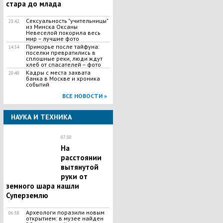
стара до млада
Сексуальность "учительницы"
23:42
из Минска Оксаны
Невеселой покорила весь
мир – лучшие фото
Приморье после тайфуна:
14:54
поселки превратились в
сплошные реки, люди ждут
хлеб от спасателей – фото
Кадры с места захвата
20:40
банка в Москве и хроника
событий
ВСЕ НОВОСТИ »
НАУКА И ТЕХНИКА
07:30
На
расстоянии
вытянутой
руки от
земного шара нашли
Суперземлю
Археологи поразили новым
06:58
открытием: в музее найден