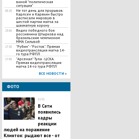
виной "политическая
ситуация"
Не тот день для прорывов:
00:20
Карлсен и Карякин быстро
расписали мировую в
шестой партии матча за
шахматную корону
Видео победного боя
23:06
россиянина Штыркова над
бразильским чемпионом
ММА Сильвой
"Рубин" - "Ростов". Прямая
17:30
видеотрансляция матча 14-
го тура РФПЛ
"Арсенал" Тула - ЦСКА.
17:00
Прямая видеотрансляция
матча 14-го тура РФПЛ
ВСЕ НОВОСТИ »
ФОТО
11:51
В Сети
появились
кадры
реакции
людей на поражение
Клинтон: рыдают все - от