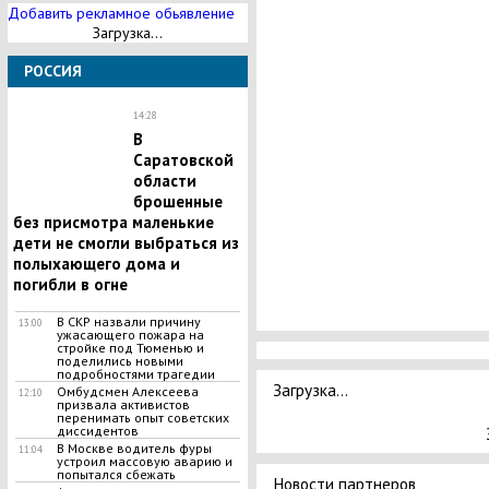
Добавить рекламное обьявление
Загрузка...
РОССИЯ
14:28
В
Саратовской
области
брошенные
без присмотра маленькие
дети не смогли выбраться из
полыхающего дома и
погибли в огне
В СКР назвали причину
13:00
ужасающего пожара на
стройке под Тюменью и
поделились новыми
подробностями трагедии
Загрузка...
Омбудсмен Алексеева
12:10
призвала активистов
перенимать опыт советских
диссидентов
В Москве водитель фуры
11:04
устроил массовую аварию и
попытался сбежать
Новости партнеров