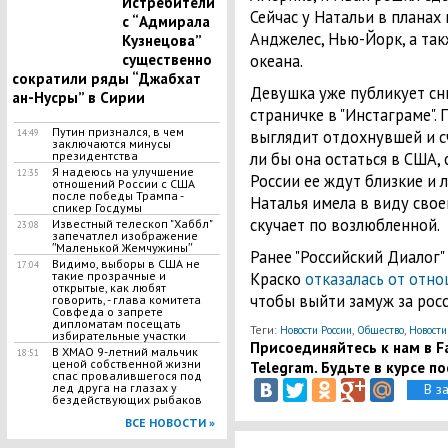
Истребители
Сейчас у Натальи в планах 
с “Адмирала
Анджелес, Нью-Йорк, а та
Кузнецова”
океана.
существенно
сократили ряды “Джабхат
Девушка уже публикует сн
ан-Нусры” в Сирии
страничке в "Инстаграме".
Путин признался, в чем
выглядит отдохнувшей и сч
14:49
заключаются минусы
ли бы она остаться в США, 
президентства
Я надеюсь на улучшение
12:35
России ее ждут близкие и 
отношений России с США
после победы Трампа -
Наталья имела в виду свое
спикер Госдумы
скучает по возлюбленной.
Известный телескоп "Хаббл"
23:08
запечатлел изображение
ʺМаленькой Жемчужиныʺ
Ранее "Российский Диалог"
Видимо, выборы в США не
17:04
Краско
отказалась от отн
такие прозрачные и
открытые, как любят
чтобы выйти замуж за росс
говорить, - глава комитета
Совфеда о запрете
дипломатам посещать
Теги:
,
,
Новости России
Общество
Новости
избирательные участки
Присоединяйтесь к нам в Fa
В ХМАО 9-летний мальчик
18:51
ценой собственной жизни
Telegram. Будьте в курсе п
спас провалившегося под
В з
лед друга на глазах у
бездействующих рыбаков
ВСЕ НОВОСТИ »