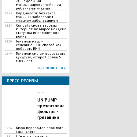
20-недельный
мумифицированный плод
ребенка-выкидыша
Кардиологи: без секса
06:45
мужчины заболевают
ужасным заболеванием
Curiosity снова взорвал
06:35
Интернет: на Марсе найдена
статуэтка инопланетного
воина
Генетики нашли
06:00
сенсационный способ как
побороть ВИЧ
Генетики смогли воссоздать
23:49
кукурузу, которой более 5
тысяч лет
ВСЕ НОВОСТИ »
ПРЕСС-РЕЛИЗЫ
13:07
UNIPUMP
презентовал
фильтры-
грязевики
Бюро переводов прошлого
12:56
тысячелетия
Life.ru рассказал о
17:51