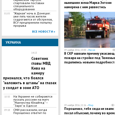
нынешняя жена Марка Энтони
стартовали поставки
специального
намерена с ним развестись
оборудования
"Жаркая" ночь в Донецке:
01:05
уже пять часов жители
содрогаются от обстрелов,
ВСУ предприняли попытку
прорыва
ВСЕ НОВОСТИ »
УКРАИНА
19 ноября 2016, 13:00 —
Россия
В СКР назвали причину ужасающ
14:13
пожара на стройке под Тюменью
Советник
поделились новыми подробност
главы МВД
трагедии
Кива на
камеру
признался, что боялся
"наложить в штаны" на глазах
у солдат в зоне АТО
На Украине не собираются
10:50
пускать россиян на матч
“Манчестер Юнайтед” –
19 ноября 2016, 11:16 —
Мир
“Заря” в Одессе
Порошенко, тебя сюда не звали:
СМИ рассказали, когда
09:18
посол объяснил, почему во врем
Порошенко ответит по