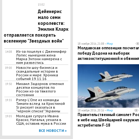
15:02
Дейенерис
мало семи
королевств:
Эмилия Кларк
отправляется покорять
вселенную "Звездных войн"
18 ноября 2016, 21:08 —
Мир
Молдавская оппозиция посчита
Из-за поцелуя с Дженнифер
14:08
победу Додона на выборах
Лопес нынешняя жена
актиконституционной и обвинил
Марка Энтони намерена с
ним развестись
ЦИК в фальсификации выборов
Новости шоу-бизнеса и
09:00
скандальные истории в
России и мире. Хроника
событий 19.11.16
Михаил Задорнов отменил
19:50
десятки концертов по
России из-за тяжелого
состояния
Рэпер L'One из команды
19:35
Тимати вслед за Кристиной
Si рискует оказаться в
18 ноября 2016, 20:16 —
Мир
"черном списке" Украины
Правительственный самолет Рос
Молодая супруга Ивана
19:05
в небе над Швейцарией окружил
Краско, Наталья, уехала в
США, оставив мужа в России
истребители F-18
ВСЕ НОВОСТИ »