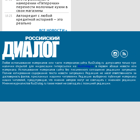
намерении «Пятерочки»
перенести молочные кухни в
свои магазины
Автокредит с любой
15:23
кредитной историей — это
реально
ВСЕ НОВОСТИ »
Любое использование материалов или части материалов сайта RusDialog.ru допускается только при
наличии открытой для индексации гиперссылки на
RusDialog.ru
в первом абзаце новости или
материала. Использование материалов сайта без письменного соглашения редакции запрещено.
Полное копирование содержания текста новости запрещено. Редакция не несет ответственности за
достоверность фактов, присланных нашими читателями. Редакция выборочно публикует материалы
наших читателей, предупреждая, что мнения авторов могут не совпадать с мнением редакции.
Мнение журналистов RusDialog.ru также может не совпадать с позицией редакции.