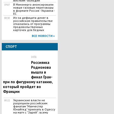
жестким - Володин
В Минэнерго анонсировали
19:07
новые газовые переговоры
в формате Россия - Украина -
ЕС
Из-за дефицита денег в
08:30
российском правительстве
отказались от программы
продовольственных
карточек для бедных
ВСЕ НОВОСТИ »
СПОРТ
14:36
Россиянка
Родионова
вышла в
финал Гран-
при по фигурному катанию,
который пройдет во
Франции
Украинские власти не
00:22
разрешили российским
фанатам "Манчестер
Юнайтед" приехать в Одессу
на матч с "Зарей": всему