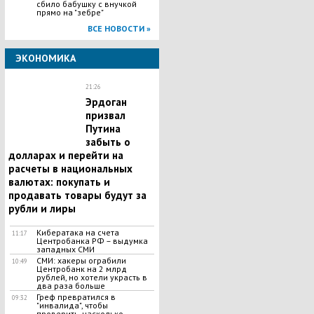
сбило бабушку с внучкой
прямо на "зебре"
ВСЕ НОВОСТИ »
ЭКОНОМИКА
21:26
Эрдоган
призвал
Путина
забыть о
долларах и перейти на
расчеты в национальных
валютах: покупать и
продавать товары будут за
рубли и лиры
Кибератака на счета
11:17
Центробанка РФ – выдумка
западных СМИ
СМИ: хакеры ограбили
10:49
Центробанк на 2 млрд
рублей, но хотели украсть в
два раза больше
Греф превратился в
09:32
"инвалида", чтобы
проверить, насколько