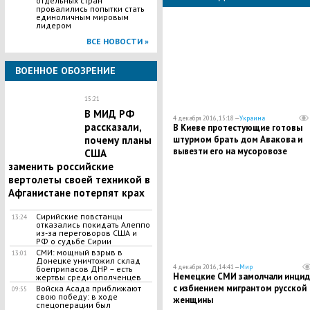
отдельных стран
провалились попытки стать
единоличным мировым
лидером
ВСЕ НОВОСТИ »
ВОЕННОЕ ОБОЗРЕНИЕ
15:21
В МИД РФ
4 декабря 2016, 15:18 —
Украина
рассказали,
В Киеве протестующие готовы
штурмом брать дом Авакова и
почему планы
вывезти его на мусоровозе
США
заменить российские
вертолеты своей техникой в
Афганистане потерпят крах
Сирийские повстанцы
13:24
отказались покидать Алеппо
из-за переговоров США и
РФ о судьбе Сирии
СМИ: мощный взрыв в
13:01
Донецке уничтожил склад
4 декабря 2016, 14:41 —
Мир
боеприпасов ДНР – есть
Немецкие СМИ замолчали инцид
жертвы среди ополченцев
с избиением мигрантом русской
Войска Асада приближают
09:55
свою победу: в ходе
женщины
спецоперации был