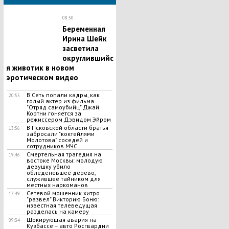
08:30
Беременная
Ирина Шейк
засветила
округлившийс
я животик в новом
эротическом видео
В Сеть попали кадры, как
20:55
голый актер из фильма
"Отряд самоубийц" Джай
Кортни гоняется за
режиссером Дэвидом Эйром
В Псковской области братья
13:56
забросали "коктейлями
Молотова" соседей и
сотрудников МЧС
Смертельная трагедия на
19:46
востоке Москвы: молодую
девушку убило
обледеневшее дерево,
служившее тайником для
местных наркоманов
Сетевой мошенник хитро
17:49
"развел" Викторию Боню:
известная телеведущая
разделась на камеру
Шокирующая авария на
09:34
Кузбассе – авто Росгвардии