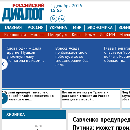
4 декабря 2016
15:55
ГЛАВНАЯ
РОССИЯ
УКРАИНА
МИР
ЭКОНОМИКА
ВОЕН
Все новости
Москва
Петербург
Киев
Крым
ИноСМИ
Мнен
Слова одни – дела
Войска Асада
Глава Пентаго
другие: Пушков
приближают свою
опасается "гор
упрекнул главу
победу: в ходе
войны с Росси
Пентагона в лицем...
спецоперации был
обещает н...
ликв...
"Пускай проведёт вместе с
Путин отметил ум Трампа и
Под 
Америкой": Кобзон язвительно
рассказал, сможет ли Россия
случ
высказался о не...
поладить с новой...
обст
ХРОНИКА
Савченко предупред
Путина: может про
09:00