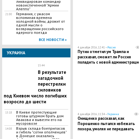
ликвидирован командир
новоиспеченной "Армии
Алеппо"
Германия, с ужасом
21:00
вспоминая времена
холодной войны, дрожит от
одной мысли о
возвращении российского
ядерного поезда
ВСЕ НОВОСТИ »
4 декабря 2016, 12:41 —
Россия
Путин отметил ум Трампа и
УКРАИНА
рассказал, сможет ли Россия
поладить с новой администраци
15:44
США
В результате
загадочной
перестрелки
силовиков
под Киевом число погибших
возросло до шести
В Киеве протестующие
15:18
4 декабря 2016, 11:34 —
Украина
готовы штурмом брать дом
Онищенко рассказал, как
Авакова и вывезти его на
Порошенко пытался избежать
мусоровозе
Взрыв склада боеприпасов
позора, умоляя не передавать
14:08
и гибель "сотни ополченцев"
компромат американским
в Донецке оказались