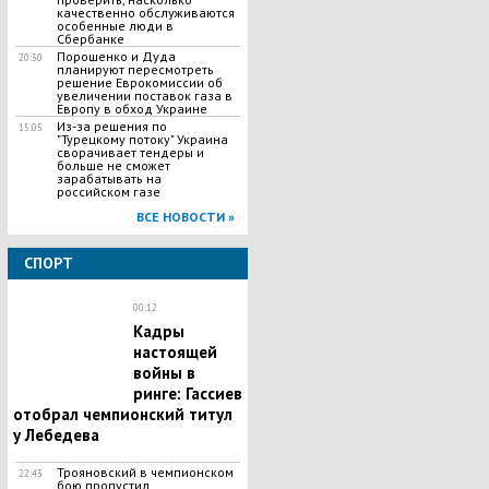
качественно обслуживаются
особенные люди в
Сбербанке
​Порошенко и Дуда
20:30
планируют пересмотреть
решение Еврокомиссии об
увеличении поставок газа в
Европу в обход Украине
Из-за решения по
15:05
"Турецкому потоку" Украина
сворачивает тендеры и
больше не сможет
зарабатывать на
российском газе
ВСЕ НОВОСТИ »
СПОРТ
00:12
Кадры
настоящей
войны в
ринге: Гассиев
отобрал чемпионский титул
у Лебедева
Трояновский в чемпионском
22:43
бою пропустил