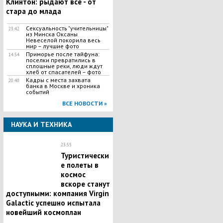
Клинтон: рыдают все - от
стара до млада
Сексуальность "учительницы"
23:42
из Минска Оксаны
Невеселой покорила весь
мир – лучшие фото
Приморье после тайфуна:
14:54
поселки превратились в
сплошные реки, люди ждут
хлеб от спасателей – фото
Кадры с места захвата
20:40
банка в Москве и хроника
событий
ВСЕ НОВОСТИ »
НАУКА И ТЕХНИКА
23:55
Туристически
е полеты в
космос
вскоре станут
доступными: компания Virgin
Galactic успешно испытала
новейший космоплан