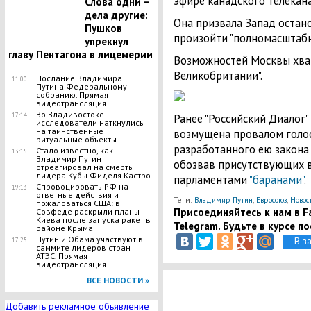
эфире канадского телекана
Слова одни –
дела другие:
Она призвала Запад остан
Пушков
произойти "полномасштабн
упрекнул
главу Пентагона в лицемерии
Возможностей Москвы хват
Великобритании".
Послание Владимира
11:00
Путина Федеральному
собранию. Прямая
видеотрансляция
Во Владивостоке
Ранее "Российский Диалог"
17:14
исследователи наткнулись
на таинственные
возмущена провалом голос
ритуальные объекты
разработанного ею закона
Стало известно, как
13:15
Владимир Путин
обозвав присутствующих в
отреагировал на смерть
лидера Кубы Фиделя Кастро
парламентами
"баранами"
.
Спровоцировать РФ на
19:13
ответные действия и
Теги:
,
,
Владимир Путин
Евросоюз
Новос
пожаловаться США: в
Присоединяйтесь к нам в Fa
Совфеде раскрыли планы
Киева после запуска ракет в
Telegram. Будьте в курсе п
районе Крыма
Путин и Обама участвуют в
В з
17:25
саммите лидеров стран
АТЭС. Прямая
видеотрансляция
ВСЕ НОВОСТИ »
Добавить рекламное обьявление