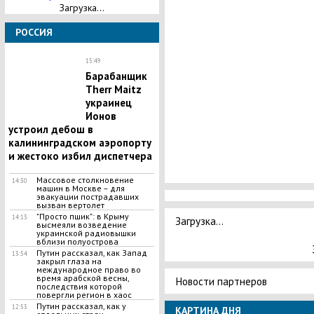
Загрузка...
РОССИЯ
15:49
Барабанщик
Therr Maitz
украинец
Ионов
устроил дебош в
калининградском аэропорту
и жестоко избил диспетчера
Массовое столкновение
14:30
машин в Москве – для
эвакуации пострадавших
вызван вертолет
"Просто пшик": в Крыму
14:13
Загрузка...
высмеяли возведение
украинской радиовышки
вблизи полуострова
Путин рассказал, как Запад
13:54
закрыл глаза на
международное право во
время арабской весны,
Новости партнеров
последствия которой
повергли регион в хаос
Путин рассказал, как у
12:53
КАРТИНА ДНЯ