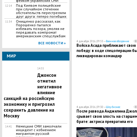
спецслужбам
фейком украинских СМИ
Под Киевом полицейские
12:14
при случайном стечении
обстоятельств перестреляли
друг друга: пятеро погибших
Онищенко рассказал, как
11:34
Порошенко пытался
избежать позора, умоляя не
передавать компромат
американским спецслужбам
4 декабря 2016, 09:55 —
Военное обозрение
ВСЕ НОВОСТИ »
Войска Асада приближают свою
победу: в ходе спецоперации бы
ликвидирован командир
МИР
новоиспеченной "Армии Алеппо"
14:55
Джонсон
отметил
негативное
влияние
санкций на российскую
экономику и пригрозил
4 декабря 2016, 09:30 —
Шоу-бизнес
сохранить давление на
После развода Анджелина Джол
Москву
срывает свою злость на старше
брате: актриса превратила его
Немецкие СМИ замолчали
жизнь в ад - СМИ
14:41
инцидент с избиением
мигрантом русской