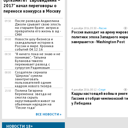
оргкомитет "Евровидения –
2017" начал переговоры о
переносе конкурса в Москву
После развода Анджелина
09:30
Джоли срывает свою злость
на старшем брате: актриса
4 декабря 2016, 05:30 —
Россия
превратила его жизнь в ад -
Россия выходит на арену миров
СМИ
политики: эпоха Западного мира
Новости шоу-бизнеса и
09:00
завершается - Washington Post
скандальные истории в
России и мире. Хроника
событий 04.12.16
"Я ничего пока не знаю и не
08:30
понимаю", - Татьяна
Буланова тяжело
переживает развод с
супругом Радимовым
Создатели сериала
08:00
"Шерлок" сумели
заинтриговать
пользователей одним
кадром нового тизера
4 декабря 2016, 00:12 —
Спорт
Полина Гагарина
23:50
Кадры настоящей войны в ринге
беременна: звезда не
смогла скрыть
Гассиев отобрал чемпионский ти
округлившийся живот за
у Лебедева
объемным нарядом на
"Песне года"
ВСЕ НОВОСТИ »
НОВОСТИ 18+