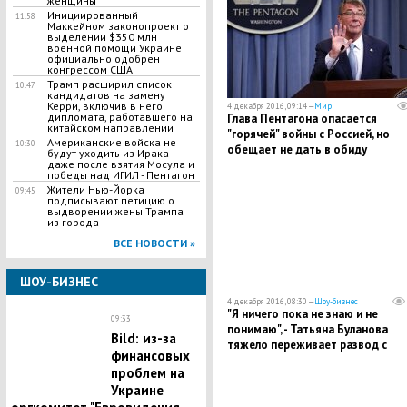
женщины
Инициированный
11:58
Маккейном законопроект о
выделении $350 млн
военной помощи Украине
официально одобрен
конгрессом США
Трамп расширил список
10:47
кандидатов на замену
Керри, включив в него
4 декабря 2016, 09:14 —
Мир
дипломата, работавшего на
Глава Пентагона опасается
китайском направлении
"горячей" войны с Россией, но
Американские войска не
10:30
обещает не дать в обиду
будут уходить из Ирака
союзников США
даже после взятия Мосула и
победы над ИГИЛ - Пентагон
Жители Нью-Йорка
09:45
подписывают петицию о
выдворении жены Трампа
из города
ВСЕ НОВОСТИ »
ШОУ-БИЗНЕС
4 декабря 2016, 08:30 —
Шоу-бизнес
"Я ничего пока не знаю и не
09:33
понимаю", - Татьяна Буланова
Bild: из-за
тяжело переживает развод с
финансовых
супругом Радимовым
проблем на
Украине