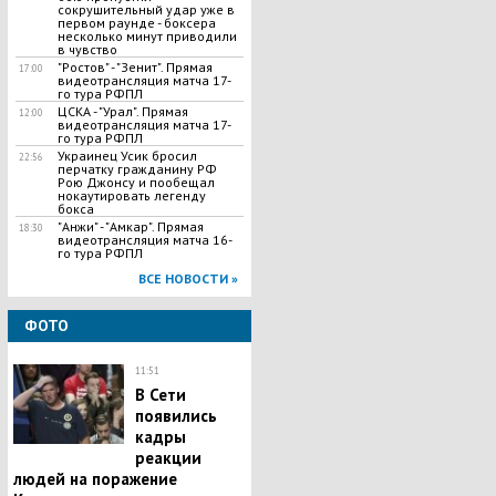
сокрушительный удар уже в
первом раунде - боксера
несколько минут приводили
в чувство
"Ростов" - "Зенит". Прямая
17:00
видеотрансляция матча 17-
го тура РФПЛ
ЦСКА - "Урал". Прямая
12:00
видеотрансляция матча 17-
го тура РФПЛ
Украинец Усик бросил
22:56
перчатку гражданину РФ
Рою Джонсу и пообещал
нокаутировать легенду
бокса
"Анжи" - "Амкар". Прямая
18:30
видеотрансляция матча 16-
го тура РФПЛ
ВСЕ НОВОСТИ »
ФОТО
11:51
В Сети
появились
кадры
реакции
людей на поражение