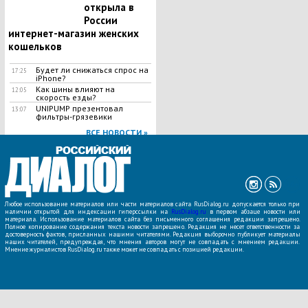
открыла в
России
интернет-магазин женских
кошельков
Будет ли снижаться спрос на
17:25
iPhone?
Как шины влияют на
12:05
скорость езды?
UNIPUMP презентовал
13:07
фильтры-грязевики
ВСЕ НОВОСТИ »
Любое использование материалов или части материалов сайта RusDialog.ru допускается только при
наличии открытой для индексации гиперссылки на
RusDialog.ru
в первом абзаце новости или
материала. Использование материалов сайта без письменного соглашения редакции запрещено.
Полное копирование содержания текста новости запрещено. Редакция не несет ответственности за
достоверность фактов, присланных нашими читателями. Редакция выборочно публикует материалы
наших читателей, предупреждая, что мнения авторов могут не совпадать с мнением редакции.
Мнение журналистов RusDialog.ru также может не совпадать с позицией редакции.