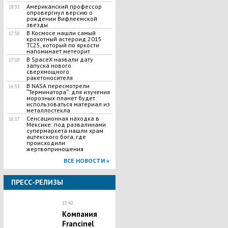
Американский профессор
18:35
опровергнул версию о
рождении Вифлеемской
звезды
В Космосе нашли самый
17:50
крохотный астероид 2015
TC25, который по яркости
напоминает метеорит
В SpaceX назвали дату
17:10
запуска нового
сверхмощного
ракетоносителя
В NASA пересмотрели
16:53
ʺТерминатораʺ: для изучения
морозных планет будет
использоваться материал из
металлостекла
Сенсационная находка в
16:17
Мексике: под развалинами
супермаркета нашли храм
ацтекского бога, где
происходили
жертвоприношения
ВСЕ НОВОСТИ »
ПРЕСС-РЕЛИЗЫ
13:42
Компания
Francinel