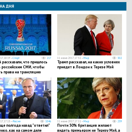
НА ДНЯ
17, 18:19 —
Спорт
217
11 июня 2017, 17:51 —
Мир
302
 рассказали, что пришлось
Трамп рассказал, на каких условиях
ь российским СМИ, чтобы
приедет в Лондон к Терезе Мэй
ь права на трансляцию
Конфедераций-2017
17, 17:13 —
Россия
1046
11 июня 2017, 17:11 —
Мир
239
ще полгода назад "ответил"
Почти 50% британцев желают
нко, как на самом деле
видеть премьером не Терезу Мэй, а