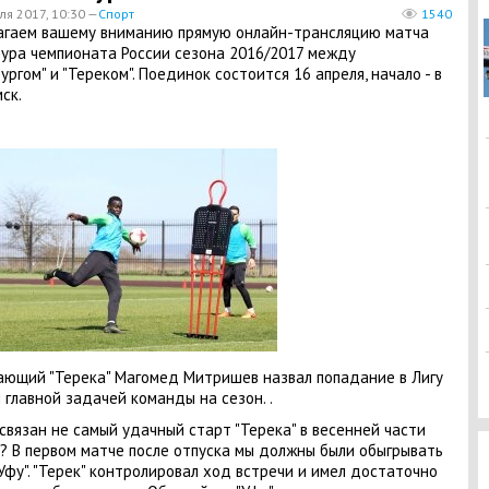
ля 2017, 10:30 —
Спорт
1540
гаем вашему вниманию прямую онлайн-трансляцию матча
тура чемпионата России сезона 2016/2017 между
ургом" и "Тереком". Поединок состоится 16 апреля, начало - в
ск.
ющий "Терека" Магомед Митришев назвал попадание в Лигу
 главной задачей команды на сезон. .
 связан не самый удачный старт "Терека" в весенней части
? В первом матче после отпуска мы должны были обыгрывать
Уфу". "Терек" контролировал ход встречи и имел достаточно