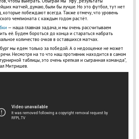
ов, чтобы выиграть. Обыграй мы "Уфу", результаты
йших матчей, думаю, были бы лучше. Но это футбол, тут нет
, которые побеждают всегда. Также отмечу, что уровень
ского чемпионата с каждым годом растёт.
бки
— наша главная задача, и мы очень рассчитываем
ить её. Будем бороться до конца и стараться набрать
альное количество очков в оставшихся матчах.
бург мы едем только за победой. А о недооценке не может
 речи. Несмотря на то что наш противник находится в самом
турнирной таблицы, это очень крепкая и сыгранная команда",
ал Митришев.