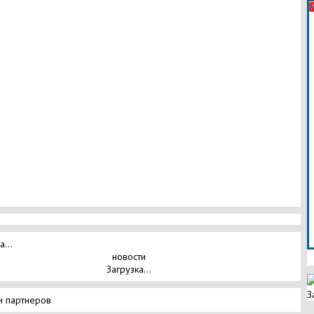
а...
новости
Загрузка...
З
и партнеров