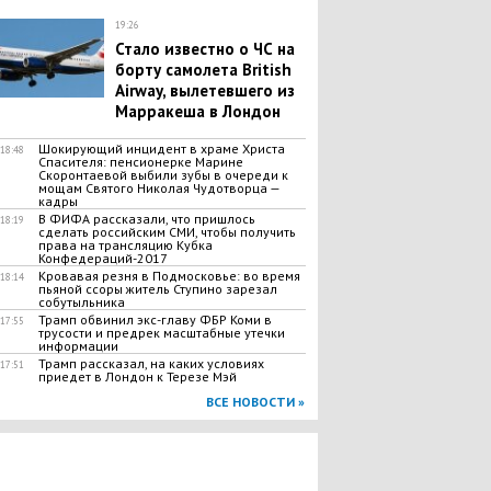
19:26
​Стало известно о ЧС на
борту самолета British
Airway, вылетевшего из
Марракеша в Лондон
​Шокирующий инцидент в храме Христа
18:48
Спасителя: пенсионерке Марине
Скоронтаевой выбили зубы в очереди к
мощам Святого Николая Чудотворца —
кадры
В ФИФА рассказали, что пришлось
18:19
сделать российским СМИ, чтобы получить
права на трансляцию Кубка
Конфедераций-2017
​Кровавая резня в Подмосковье: во время
18:14
пьяной ссоры житель Ступино зарезал
собутыльника
Трамп обвинил экс-главу ФБР Коми в
17:55
трусости и предрек масштабные утечки
информации
Трамп рассказал, на каких условиях
17:51
приедет в Лондон к Терезе Мэй
ВСЕ НОВОСТИ »