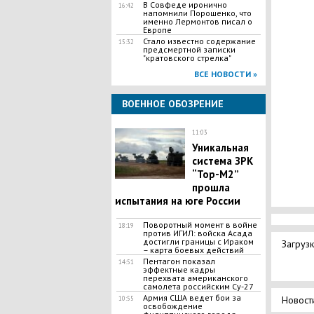
В Совфеде иронично
16:42
напомнили Порошенко, что
именно Лермонтов писал о
Европе
Стало известно содержание
15:32
предсмертной записки
"кратовского стрелка"
ВСЕ НОВОСТИ »
ВОЕННОЕ ОБОЗРЕНИЕ
11:03
Уникальная
система ЗРК
“Тор-M2”
прошла
испытания на юге России
Поворотный момент в войне
18:19
против ИГИЛ: войска Асада
достигли границы с Ираком
Загрузк
– карта боевых действий
Пентагон показал
14:51
эффектные кадры
перехвата американского
самолета российским Су-27
Армия США ведет бои за
Новост
10:55
освобождение