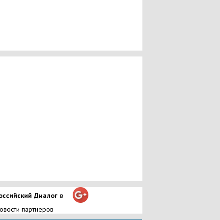
оссийский Диалог
в
овости партнеров