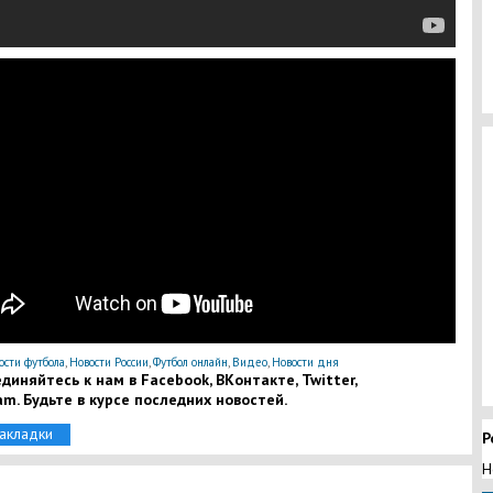
ости футбола
,
Новости России
,
Футбол онлайн
,
Видео
,
Новости дня
диняйтесь к нам в Facebook, ВКонтакте, Twitter,
am. Будьте в курсе последних новостей.
закладки
Р
Н