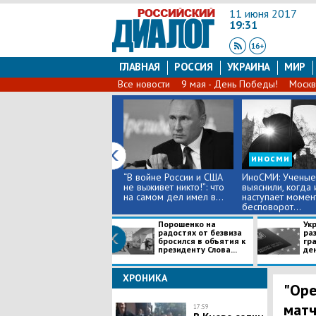
11 июня 2017
19:31
ГЛАВНАЯ
РОССИЯ
УКРАИНА
МИР
Все новости
9 мая - День Победы!
Москв
иносми
“В войне России и США
ИноСМИ: Ученые
не выживет никто!”: что
выяснили, когда
на самом дел имел в...
наступает момен
бесповорот...
Порошенко на
Ук
радостях от безвиза
ра
бросился в объятия к
гр
президенту Слова...
ден
ХРОНИКА
"Оре
матч
17:59