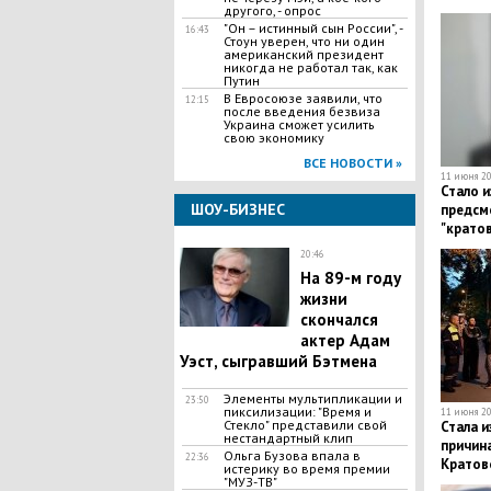
россия
другого, - опрос
"Он – истинный сын России", -
16:43
Стоун уверен, что ни один
американский президент
никогда не работал так, как
Путин
В Евросоюзе заявили, что
12:15
после введения безвиза
Украина сможет усилить
свою экономику
ВСЕ НОВОСТИ »
11 июня 20
Стало 
ШОУ-БИЗНЕС
предсм
"кратов
20:46
​На 89-м году
жизни
скончался
актер Адам
Уэст, сыгравший Бэтмена
Элементы мультипликации и
23:50
пиксилизации: "Время и
11 июня 20
Стекло" представили свой
Стала 
нестандартный клип
причин
Ольга Бузова впала в
22:36
Кратов
истерику во время премии
"МУЗ-ТВ"