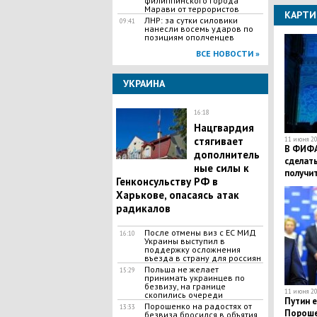
филиппинского города
Марави от террористов
КАРТИ
ЛНР: за сутки силовики
09:41
нанесли восемь ударов по
позициям ополченцев
ВСЕ НОВОСТИ »
УКРАИНА
16:18
Нацгвардия
стягивает
11 июня 20
В ФИФА
дополнитель
сделат
ные силы к
получит
Генконсульству РФ в
Кубка 
Харькове, опасаясь атак
радикалов
После отмены виз с ЕС МИД
16:10
Украины выступил в
поддержку осложнения
въезда в страну для россиян
Польша не желает
15:29
принимать украинцев по
безвизу, на границе
11 июня 20
скопились очереди
Путин е
Порошенко на радостях от
13:33
Пороше
безвиза бросился в объятия