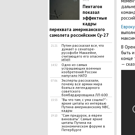
момент
Пентагон
дальне
показал
команд
эффектные
россий
кадры
Евроку
перехвата американского
выполн
самолета российским Су-27
максим
Путин рассказал все, что
21:21
В Орен
думает о сенаторе-
быть и
русофобе Маккейне,
считающего его опаснее
конце 
ИГИЛ
— сказ
Одно из самых
14:32
устрашающих военных
изобретений России
напугало НАТО
Эксперты рассказали,
07:06
почему все армии мира
бояться легендарного
советского
бомбардировщика ЛЛ-600
"Вы что там, с ума сошли?" -
13:53
яркие цитаты из интервью
Путина американскому NBC,
кадры
"Сам придурок, а евреи
19:10
виноваты". Самые яркие
цитаты Путина на
экономическом форуме в
Петербурге