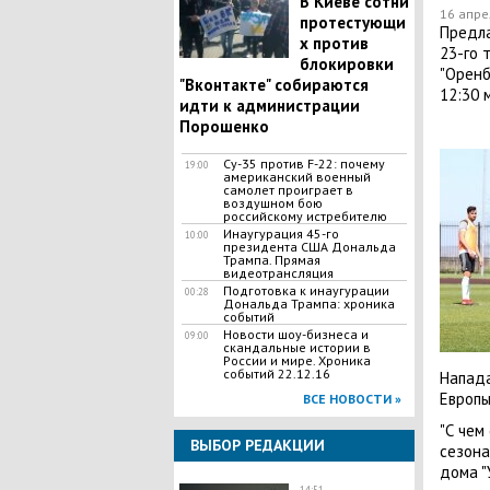
В Киеве сотни
16 апре
протестующи
Предла
х против
23-го 
блокировки
"Оренб
"Вконтакте" собираются
12:30 м
идти к администрации
Порошенко
Су-35 против F-22: почему
19:00
американский военный
самолет проиграет в
воздушном бою
российскому истребителю
Инаугурация 45-го
10:00
президента США Дональда
Трампа. Прямая
видеотрансляция
Подготовка к инаугурации
00:28
Дональда Трампа: хроника
событий
Новости шоу-бизнеса и
09:00
скандальные истории в
России и мире. Хроника
событий 22.12.16
Напада
Европы
ВСЕ НОВОСТИ »
"С чем
ВЫБОР РЕДАКЦИИ
сезона
дома "
14:51