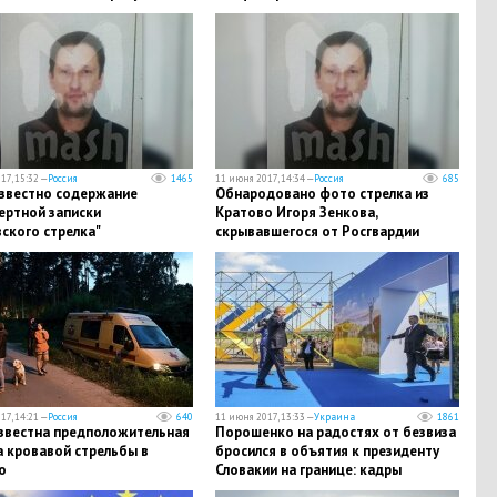
н
17, 15:32 —
Россия
1465
11 июня 2017, 14:34 —
Россия
685
известно содержание
Обнародовано фото стрелка из
ертной записки
Кратово Игоря Зенкова,
ского стрелка"
скрывавшегося от Росгвардии
после убийства четырех человек
17, 14:21 —
Россия
640
11 июня 2017, 13:33 —
Украина
1861
известна предположительная
Порошенко на радостях от безвиза
а кровавой стрельбы в
бросился в объятия к президенту
о
Словакии на границе: кадры