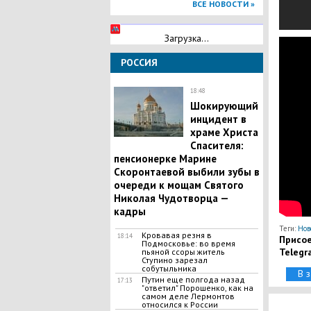
ВСЕ НОВОСТИ »
Загрузка...
РОССИЯ
18:48
​Шокирующий
инцидент в
храме Христа
Спасителя:
пенсионерке Марине
Скоронтаевой выбили зубы в
очереди к мощам Святого
Николая Чудотворца —
кадры
Теги:
Нов
​Кровавая резня в
18:14
Присое
Подмосковье: во время
Telegr
пьяной ссоры житель
Ступино зарезал
собутыльника
В 
Путин еще полгода назад
17:13
"ответил" Порошенко, как на
самом деле Лермонтов
относился к России