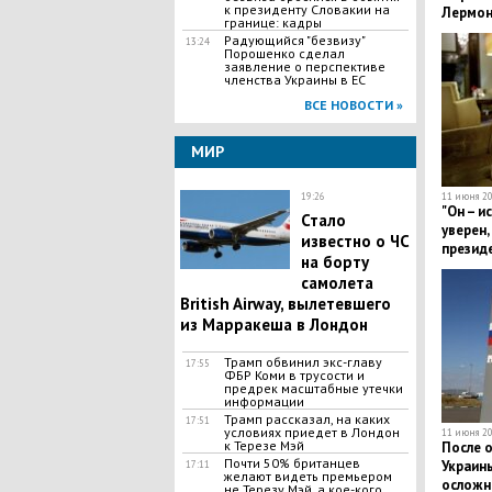
к президенту Словакии на
Лермон
границе: кадры
Радующийся "безвизу"
13:24
Порошенко сделал
заявление о перспективе
членства Украины в ЕС
ВСЕ НОВОСТИ »
МИР
11 июня 20
19:26
"Он – и
​Стало
уверен,
известно о ЧС
президе
на борту
как Пу
самолета
British Airway, вылетевшего
из Марракеша в Лондон
Трамп обвинил экс-главу
17:55
ФБР Коми в трусости и
предрек масштабные утечки
информации
Трамп рассказал, на каких
17:51
условиях приедет в Лондон
11 июня 20
к Терезе Мэй
После 
Почти 50% британцев
Украин
17:11
желают видеть премьером
осложне
не Терезу Мэй, а кое-кого