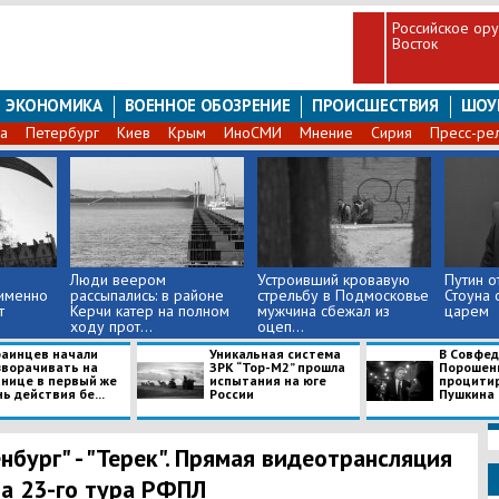
Российское ору
Восток
ЭКОНОМИКА
ВОЕННОЕ ОБОЗРЕНИЕ
ПРОИСШЕСТВИЯ
ШОУ
а
Петербург
Киев
Крым
ИноСМИ
Мнение
Сирия
Пресс-ре
Люди веером
Устроивший кровавую
Путин о
 именно
рассыпались: в районе
стрельбу в Подмосковье
Стоуна 
т
Керчи катер на полном
мужчина сбежал из
царем
ходу прот...
оцеп...
раинцев начали
Уникальная система
В Совфед
зворачивать на
ЗРК “Тор-M2” прошла
Порошенк
анице в первый же
испытания на юге
процити
ь действия бе...
России
Пушкина 
нбург" - "Терек". Прямая видеотрансляция
а 23-го тура РФПЛ