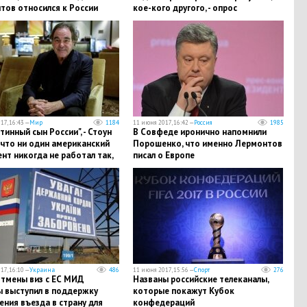
тов относился к России
кое-кого другого, - опрос
17, 16:43 —
Мир
1184
11 июня 2017, 16:42 —
Россия
1985
стинный сын России", - Стоун
В Совфеде иронично напомнили
 что ни один американский
Порошенко, что именно Лермонтов
нт никогда не работал так,
писал о Европе
тин
17, 16:10 —
Украина
486
11 июня 2017, 15:56 —
Спорт
276
отмены виз с ЕС МИД
Названы российские телеканалы,
ы выступил в поддержку
которые покажут Кубок
ния въезда в страну для
конфедераций