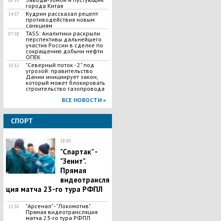
00:35
города Китая
Кудрин рассказал рецепт
14:57
противодействия новым
санкциям
TASS: Аналитики раскрыли
07:58
перспективы дальнейшего
участия России в сделке по
сокращению добычи нефти
ОПЕК
"Северный поток - 2" под
10:32
угрозой: правительство
Дании инициирует закон,
который может блокировать
строительство газопровода
ВСЕ НОВОСТИ »
СПОРТ
18:00
"Спартак" -
"Зенит".
Прямая
видеотрансля
ция матча 23-го тура РФПЛ
"Арсенал" - "Локомотив".
15:30
Прямая видеотрансляция
матча 23-го тура РФПЛ