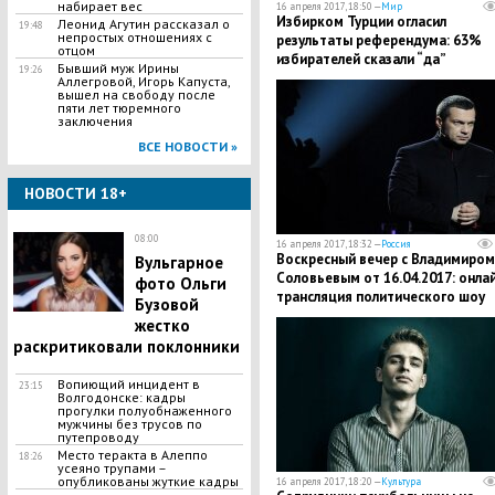
набирает вес
16 апреля 2017, 18:50 —
Мир
Избирком Турции огласил
Леонид Агутин рассказал о
19:48
непростых отношениях с
результаты референдума: 63%
отцом
избирателей сказали “да”
Бывший муж Ирины
19:26
Аллегровой, Игорь Капуста,
вышел на свободу после
пяти лет тюремного
заключения
ВСЕ НОВОСТИ »
НОВОСТИ 18+
08:00
16 апреля 2017, 18:32 —
Россия
Воскресный вечер с Владимиром
Вульгарное
Соловьевым от 16.04.2017: онла
фото Ольги
трансляция политического шоу
Бузовой
жестко
раскритиковали поклонники
​Вопиющий инцидент в
23:15
Волгодонске: кадры
прогулки полуобнаженного
мужчины без трусов по
путепроводу
Место теракта в Алеппо
18:26
усеяно трупами –
опубликованы жуткие кадры
16 апреля 2017, 18:20 —
Культура