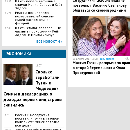
Сотрудники психбольницы не
В Сеть попали интимные
15:53
снимки Майли Сайрус и Кейт
позволяют Василию Степанову
Хадсон
общаться со своими родными
Рианна шокировала
15:21
пользователей соцсети
своей располневшей
фигурой
В Сеть "слили" сворованные
12:40
частные порноснимки Кейт
Хадсон и Майли Сайрус
ВСЕ НОВОСТИ »
ЭКОНОМИКА
16 апреля 2017, 18:08 —
Шоу-бизнес
Максим Галкин раскрыл всю пра
16:07
о второй беременности Юлии
Сколько
Проскуряковой
заработали
Путин и
Медведев?
Суммы в декларациях о
доходах первых лиц страны
снизились
Россия и Белоруссия
17:18
поставили точку в газовом
конфликте: Минск оплатил
все долги
Заводы-зомби и пустующие