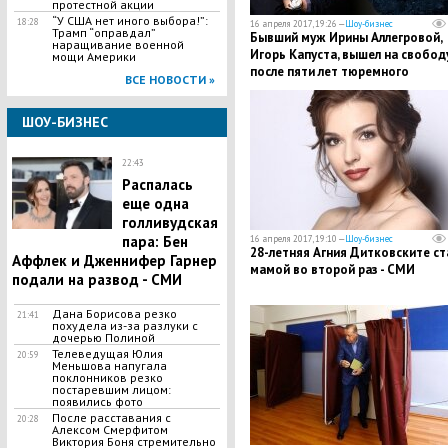
протестной акции
“У США нет иного выбора!”:
18:28
16 апреля 2017, 19:26 —
Шоу-бизнес
Трамп “оправдал”
Бывший муж Ирины Аллегровой,
наращивание военной
Игорь Капуста, вышел на свобод
мощи Америки
после пяти лет тюремного
ВСЕ НОВОСТИ »
заключения
ШОУ-БИЗНЕС
22:43
Распалась
еще одна
голливудская
пара: Бен
16 апреля 2017, 19:10 —
Шоу-бизнес
28-летняя Агния Дитковските ст
Аффлек и Дженнифер Гарнер
мамой во второй раз - СМИ
подали на развод - СМИ
Дана Борисова резко
21:41
похудела из-за разлуки с
дочерью Полиной
Телеведущая Юлия
20:59
Меньшова напугала
поклонников резко
постаревшим лицом:
появились фото
После расставания с
20:28
Алексом Смерфитом
Виктория Боня стремительно