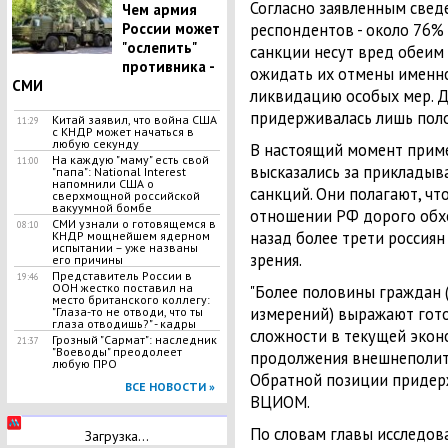
Согласно заявленным свед
Чем армия
России может
респондентов - около 76% -
"ослепить"
санкции несут вред обеим
противника -
ожидать их отмены именно 
СМИ
ликвидацию особых мер. Д
придерживалась лишь поло
Китай заявил, что война США
11:29
с КНДР может начаться в
любую секунду
В настоящий момент прим
На каждую "маму" есть свой
11:00
высказались за прикладыва
"папа": National Interest
напомнили США о
санкций. Они полагают, чт
сверхмощной российской
вакуумной бомбе
отношении РФ дорого обхо
СМИ узнали о готовящемся в
08:10
назад более трети россия
КНДР мощнейшем ядерном
испытании – уже названы
зрения.
его причины
Представитель России в
19:46
ООН жестко поставил на
"Более половины граждан (
место британского коллегу:
измерений) выражают гот
"Глаза-то не отводи, что ты
глаза отводишь?" - кадры
сложности в текущей экон
Грозный "Сармат": наследник
21:37
"Воеводы" преодолеет
продолжения внешнеполити
любую ПРО
Обратной позиции придерж
ВСЕ НОВОСТИ »
ВЦИОМ.
По словам главы исследов
Загрузка...