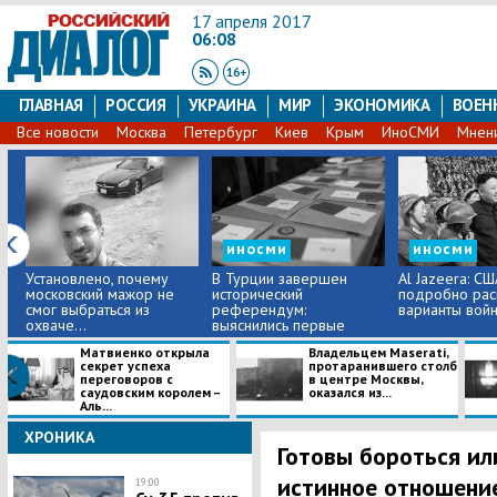
17 апреля 2017
06:08
ГЛАВНАЯ
РОССИЯ
УКРАИНА
МИР
ЭКОНОМИКА
ВОЕН
Все новости
Москва
Петербург
Киев
Крым
ИноСМИ
Мнен
иносми
иносми
Установлено, почему
В Турции завершен
Al Jazeera: СШ
московский мажор не
исторический
подробно рас
смог выбраться из
референдум:
варианты вой
охваче...
выяснились первые
подр...
Матвиенко открыла
Владельцем Maserati,
секрет успеха
протаранившего столб
переговоров с
в центре Москвы,
саудовским королем –
оказался из...
Аль...
ХРОНИКА
Готовы бороться ил
истинное отношение
19:00