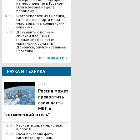
на мероприятие в Грозном
Ольга Бузова надела
паранджу
Фоторепортаж из Липецка,
09:12
где ночью и стар, и млад
участвовали в крещенских
купаниях
Документы с полным
14:13
списком пленных и
пропавших без вести
украинских солдат в
Донбассе, опубликованные
Савченко
ВСЕ НОВОСТИ »
НАУКА И ТЕХНИКА
22:54
Россия может
превратить
свою часть
МКС в
"космический отель"
Раскрыты характеристики
16:12
iPhone 8
NASA показало фото
23:21
гигантской трещины,