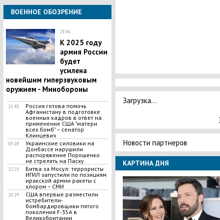
ВОЕННОЕ ОБОЗРЕНИЕ
23:41
К 2025 году
армия России
будет
усилена
новейшим гиперзвуковым
оружием - Минобороны
Загрузка...
Россия готова помочь
21:43
Афганистану в подготовке
военных кадров в ответ на
применение США "матери
всех бомб" – сенатор
Клинцевич
Новости партнеров
Украинские силовики на
09:28
Донбассе нарушили
распоряжение Порошенко
не стрелять на Пасху
КАРТИНА ДНЯ
Битва за Мосул: террористы
22:25
ИГИЛ запустили по позициям
иракской армии ракеты с
хлором – СМИ
США впервые разместили
20:29
истребители-
бомбардировщики пятого
поколения F-35A в
Великобритании