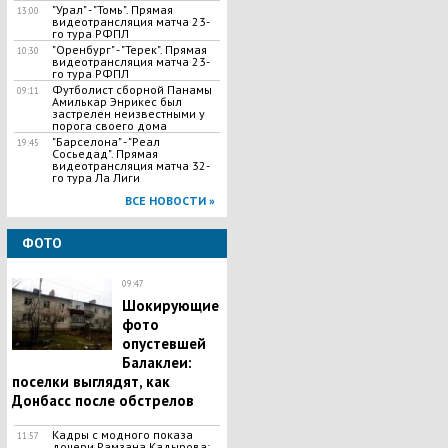
"Урал" - "Томь". Прямая
13:00
видеотрансляция матча 23-
го тура РФПЛ
"Оренбург" - "Терек". Прямая
10:30
видеотрансляция матча 23-
го тура РФПЛ
Футболист сборной Панамы
09:11
Амилькар Энрикес был
застрелен неизвестными у
порога своего дома
"Барселона" - "Реал
19:45
Сосьедад". Прямая
видеотрансляция матча 32-
го тура Ла Лиги
ВСЕ НОВОСТИ »
ФОТО
09:47
Шокирующие
фото
опустевшей
Балаклеи:
поселки выглядят, как
Донбасс после обстрелов
Кадры с модного показа
11:57
дочери Рамзана Кадырова: