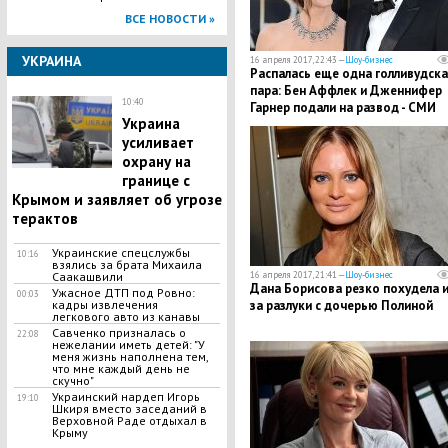
ВСЕ НОВОСТИ »
УКРАИНА
16 апреля 2017, 22:43 —
Шоу-бизнес
Распалась еще одна голливудска
пара: Бен Аффлек и Дженнифер
10:40
Гарнер подали на развод - СМИ
Украина
усиливает
охрану на
границе с
Крымом и заявляет об угрозе
терактов
Украинские спецслужбы
10:16
взялись за брата Михаила
Саакашвили
16 апреля 2017, 21:41 —
Шоу-бизнес
Дана Борисова резко похудела и
​Ужасное ДТП под Ровно:
00:03
кадры извлечения
за разлуки с дочерью Полиной
легкового авто из канавы
​Савченко призналась о
22:08
нежелании иметь детей: "У
меня жизнь наполнена тем,
что мне каждый день не
скучно"
​Украинский нардеп Игорь
19:10
Шкиря вместо заседаний в
Верховной Раде отдыхал в
Крыму