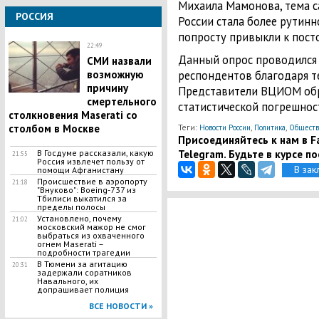
Михаила Мамонова, тема с
РОССИЯ
России стала более рутинн
попросту привыкли к пост
22:49
Данный опрос проводился 
СМИ назвали
возможную
респондентов благодаря 
причину
Представители ВЦИОМ обр
смертельного
статистической погрешност
столкновения Maserati со
столбом в Москве
Теги:
,
,
Новости России
Политика
Обществ
Присоединяйтесь к нам в Fa
Telegram. Будьте в курсе п
В Госдуме рассказали, какую
21:55
Россия извлечет пользу от
В зак
помощи Афганистану
Происшествие в аэропорту
21:18
"Внуково": Boeing-737 из
Тбилиси выкатился за
пределы полосы
Установлено, почему
21:02
московский мажор не смог
выбраться из охваченного
огнем Maserati –
подробности трагедии
В Тюмени за агитацию
20:31
задержали соратников
Навального, их
допрашивает полиция
ВСЕ НОВОСТИ »