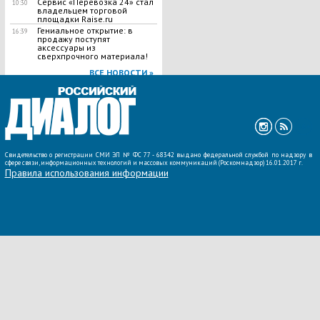
Сервис «Перевозка 24» стал
10:30
владельцем торговой
площадки Raise.ru
Гениальное открытие: в
16:39
продажу поступят
аксессуары из
сверхпрочного материала!
ВСЕ НОВОСТИ »
Свидетельство о регистрации СМИ ЭЛ № ФС 77 - 68342 выдано федеральной службой по надзору в
сфере связи, информационных технологий и массовых коммуникаций (Роскомнадзор) 16.01.2017 г.
Правила использования информации