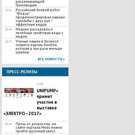
раскалывающей
Гренландию
Российский боевой робот
19:56
"Федор"
продемонстрировал навыки
стрельбы с двух рук –
эффектные кадры
Медики рассказали о
19:40
лечебных свойствах воды с
медом
Ученые нашли в Космосе
18:59
планету-карлик DeeDee,
которая в три раза меньше
Цереры
ВСЕ НОВОСТИ »
ПРЕСС-РЕЛИЗЫ
15:00
UNIPUMP»
примет
участие в
выставке
«ЭЛЕКТРО–2017»
Прочь от депрессии: на
09:45
сайте портала Meds можно
пройти шуточный квест