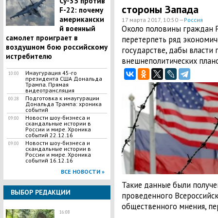
Су-35 против
стороны Запада
F-22: почему
американски
17 марта 2017, 10:50 —
Россия
Около половины граждан Р
й военный
самолет проиграет в
перетерпеть ряд экономич
воздушном бою российскому
государстве, дабы власти
истребителю
внешнеполитических плано
Инаугурация 45-го
10:00
президента США Дональда
Трампа. Прямая
видеотрансляция
Подготовка к инаугурации
00:28
Дональда Трампа: хроника
событий
Новости шоу-бизнеса и
09:00
скандальные истории в
России и мире. Хроника
событий 22.12.16
Новости шоу-бизнеса и
09:00
скандальные истории в
России и мире. Хроника
событий 16.12.16
ВСЕ НОВОСТИ »
Такие данные были получе
ВЫБОР РЕДАКЦИИ
проведенного Всероссийс
общественного мнения, пер
16:08