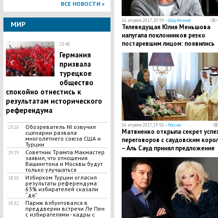
ВСЕ НОВОСТИ »
16 апреля 2017, 20:59 —
Шоу-бизнес
МИР
Телеведущая Юлия Меньшова
напугала поклонников резко
постаревшим лицом: появились
23:48
фото
Германия
призвала
турецкое
общество
спокойно отнестись к
результатам исторического
референдума
16 апреля 2017, 19:50 —
Россия
Обозреватель NI озвучил
23:10
Матвиенко открыла секрет успе
сценарии развала
многолетнего союза США и
переговоров с саудовским коро
Турции
– Аль Сауд принял предложение
Советник Трампа Макмастер
19:19
Путина приехать в Москву
заявил, что отношения
Вашингтона и Москвы будут
только улучшаться
Избирком Турции огласил
18:50
результаты референдума:
63% избирателей сказали
“да”
Париж взбунтовался в
18:32
преддверии встречи Ле Пен
с избирателями - кадры с