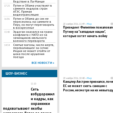
бедствие в Ла-Манше
Путин и Обама участвуют в
17:25
саммите лидеров стран
АТЭС. Прямая
видеотрансляция
Путин и Обама до сих не
16:06
пересеклись на саммите в
20 ноября 2016, 11:49 —
Мир
Перу, но могут переговорить
Президент Филиппин пожаловал
в воскресенье
Путину на "западные нации",
Эрдоган оказался на грани
15:40
конфликта с НАТО из-за
которые хотят начать войну
зачинщиков июльского
военного переворота
Смятые вагоны, число жертв,
14:54
перевалившее за сотню:
Индия не может отойти от
шока после крушения
поезда
ВСЕ НОВОСТИ »
ШОУ-БИЗНЕС
20 ноября 2016, 10:48 —
Мир
Канцлер Австрии признался, поч
11:10
ЕС не может снять санкции с
Сеть
России, несмотря на их невыгод
взбудоражил
и кадры, как
охранники
подхватывают якобы