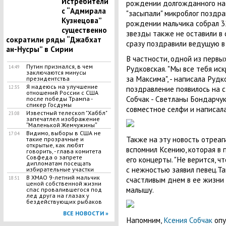
Истребители
рождении долгожданного нас
с “Адмирала
"засыпали" микроблог поздра
Кузнецова”
рождении мальчика собрал 3
существенно
звезды также не оставили в 
сократили ряды “Джабхат
сразу поздравили ведущую в 
ан-Нусры” в Сирии
В частности, одной из первы
Путин признался, в чем
Рудковская. "Мы все тебя ис
14:49
заключаются минусы
за Максима", - написала Руд
президентства
Я надеюсь на улучшение
поздравление появилось на 
12:35
отношений России с США
Собчак - Светланы Бондарчук
после победы Трампа -
спикер Госдумы
совместное селфи и написала
Известный телескоп "Хаббл"
23:08
запечатлел изображение
ʺМаленькой Жемчужиныʺ
Видимо, выборы в США не
17:04
Также на эту новость отреаг
такие прозрачные и
открытые, как любят
вспомнил Ксению, которая в
говорить, - глава комитета
Совфеда о запрете
его концерты. "Не верится, ч
дипломатам посещать
с нежностью заявил певец.Т
избирательные участки
В ХМАО 9-летний мальчик
счастливым днем в ее жизни 
18:51
ценой собственной жизни
малышу.
спас провалившегося под
лед друга на глазах у
бездействующих рыбаков
ВСЕ НОВОСТИ »
Напомним,
Ксения Собчак
опу