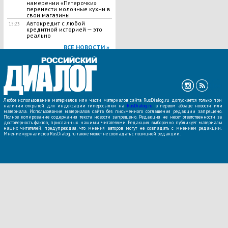
намерении «Пятерочки»
перенести молочные кухни в
свои магазины
Автокредит с любой
15:23
кредитной историей — это
реально
ВСЕ НОВОСТИ »
Любое использование материалов или части материалов сайта RusDialog.ru допускается только при
наличии открытой для индексации гиперссылки на
RusDialog.ru
в первом абзаце новости или
материала. Использование материалов сайта без письменного соглашения редакции запрещено.
Полное копирование содержания текста новости запрещено. Редакция не несет ответственности за
достоверность фактов, присланных нашими читателями. Редакция выборочно публикует материалы
наших читателей, предупреждая, что мнения авторов могут не совпадать с мнением редакции.
Мнение журналистов RusDialog.ru также может не совпадать с позицией редакции.