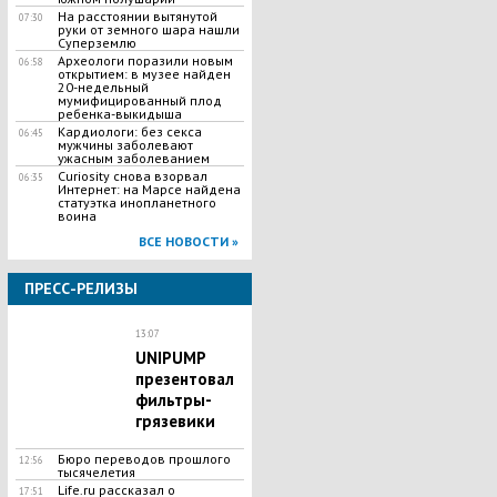
На расстоянии вытянутой
07:30
руки от земного шара нашли
Суперземлю
Археологи поразили новым
06:58
открытием: в музее найден
20-недельный
мумифицированный плод
ребенка-выкидыша
Кардиологи: без секса
06:45
мужчины заболевают
ужасным заболеванием
Curiosity снова взорвал
06:35
Интернет: на Марсе найдена
статуэтка инопланетного
воина
ВСЕ НОВОСТИ »
ПРЕСС-РЕЛИЗЫ
13:07
UNIPUMP
презентовал
фильтры-
грязевики
Бюро переводов прошлого
12:56
тысячелетия
Life.ru рассказал о
17:51