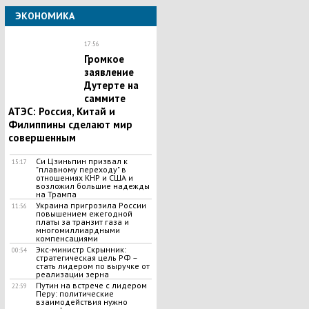
ЭКОНОМИКА
17:56
Громкое
заявление
Дутерте на
саммите
АТЭС: Россия, Китай и
Филиппины сделают мир
совершенным
Си Цзиньпин призвал к
15:17
"плавному переходу" в
отношениях КНР и США и
возложил большие надежды
на Трампа
Украина пригрозила России
11:56
повышением ежегодной
платы за транзит газа и
многомиллиардными
компенсациями
Экс-министр Скрынник:
00:54
стратегическая цель РФ –
стать лидером по выручке от
реализации зерна
Путин на встрече с лидером
22:59
Перу: политические
взаимодействия нужно