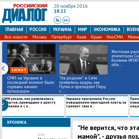
20 ноября 2016
18:22
ГЛАВНАЯ
РОССИЯ
УКРАИНА
МИР
ЭКОНОМИКА
ВОЕН
Все новости
Москва
Петербург
Киев
Крым
ИноСМИ
Мнен
​Жестокая расп
египетском Си
боевики ИГИЛ
обе...
сюжет
СМИ: на Украине в
"На родном": в Сети
последний момент было
появились кадры, как
сорвано начало
Путин и президент Перу
процедуры ...
с...
СМИ узнали, как развивались
Украина пригрозила России
През
события, приведшие к аресту
повышением ежегодной платы за
пожа
Улюкаева и с к...
транзит газа и...
нации
ХРОНИКА
"Не верится, что эт
мамой", - друзья п
09:00