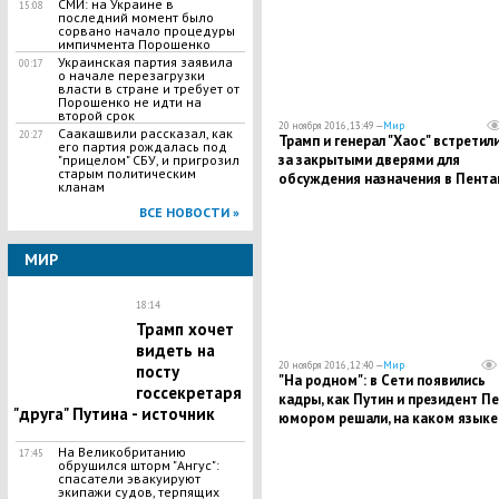
СМИ: на Украине в
15:08
последний момент было
сорвано начало процедуры
импичмента Порошенко
Украинская партия заявила
00:17
о начале перезагрузки
власти в стране и требует от
Порошенко не идти на
второй срок
20 ноября 2016, 13:49 —
Мир
Саакашвили рассказал, как
20:27
Трамп и генерал "Хаос" встретил
его партия рождалась под
за закрытыми дверями для
"прицелом" СБУ, и пригрозил
старым политическим
обсуждения назначения в Пента
кланам
- СМИ
ВСЕ НОВОСТИ »
МИР
18:14
Трамп хочет
видеть на
20 ноября 2016, 12:40 —
Мир
посту
"На родном": в Сети появились
госсекретаря
кадры, как Путин и президент Пе
"друга" Путина - источник
юмором решали, на каком языке
общаться на саммите АТЭС
На Великобританию
17:45
обрушился шторм "Ангус":
спасатели эвакуируют
экипажи судов, терпящих