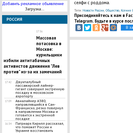
селфи с роддома.
Добавить рекламное обьявление
Загрузка...
Теги:
Новости России
,
Общество
,
Ксения 
Присоединяйтесь к нам в Face
РОССИЯ
Telegram. Будьте в курсе пос
В з
17:56
Массовая
потасовка в
Москве:
курильщики
избили антитабачных
активистов движения "Лев
против" из-за их замечаний
Двухпалубный
17:42
пассажирский лайнер-
гигант совершил экстренную
посадку в московском
аэропорту
Авиалайнер A380,
17:09
направлявшийся в Сан-
Франциско, резко повернул
в направлении Москвы и
готовится к экстренной
посадке
Патриарх Кирилл рассказал,
16:34
что поможет России и
Украине восстановить