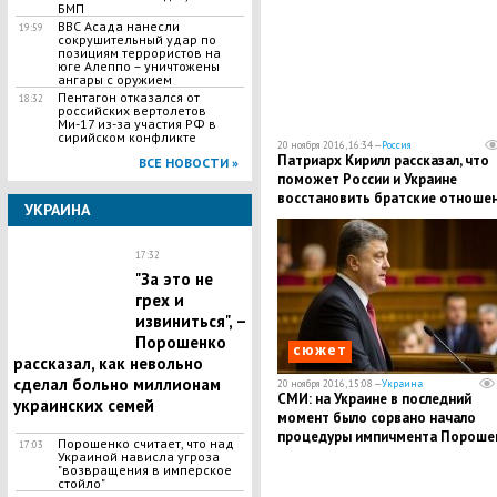
БМП
ВВС Асада нанесли
19:59
сокрушительный удар по
позициям террористов на
юге Алеппо – уничтожены
ангары с оружием
Пентагон отказался от
18:32
российских вертолетов
Ми-17 из-за участия РФ в
сирийском конфликте
20 ноября 2016, 16:34 —
Россия
Патриарх Кирилл рассказал, что
ВСЕ НОВОСТИ »
поможет России и Украине
восстановить братские отноше
УКРАИНА
17:32
"За это не
грех и
извиниться", –
Порошенко
сюжет
рассказал, как невольно
сделал больно миллионам
20 ноября 2016, 15:08 —
Украина
СМИ: на Украине в последний
украинских семей
момент было сорвано начало
процедуры импичмента Пороше
Порошенко считает, что над
17:03
Украиной нависла угроза
"возвращения в имперское
стойло"