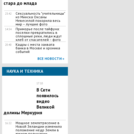
стара до млада
Сексуальность "учительницы"
23:42
из Минска Оксаны
Невеселой покорила весь
мир – лучшие фото
Приморье после тайфуна:
14:54
поселки превратились в
сплошные реки, люди ждут
хлеб от спасателей – фото
Кадры с места захвата
20:40
банка в Москве и хроника
событий
ВСЕ НОВОСТИ »
НАУКА И ТЕХНИКА
17:10
В Сети
появилось
видео
Великой
долины Меркурия
Мощное землетрясение в
16:22
Новой Зеландии изменило
положение недр Земли в
южном полушарии