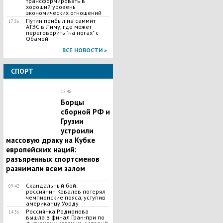
трансформировать в
хороший уровень
экономических отношений
Путин прибыл на саммит
17:36
АТЭС в Лиму, где может
переговорить "на ногах" с
Обамой
ВСЕ НОВОСТИ »
СПОРТ
15:48
Борцы
сборной РФ и
Грузии
устроили
массовую драку на Кубке
европейских наций:
разъяренных спортсменов
разнимали всем залом
Скандальный бой:
09:42
россиянин Ковалев потерял
чемпионские пояса, уступив
американцу Уорду
Россиянка Родионова
14:36
вышла в финал Гран-при по