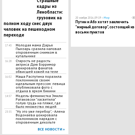
Страшные
кадры из
Ленобласти:
грузовик на
20 ноября 2016, 09:19 —
Мир
Путин и Абэ хотят заключить
полном ходу снес двух
"мирный договор", состоящий из
человек на пешеходном
восьми пунктов
переходе
Молодая мама Дарья
17:43
Пынзарь сразила наповал
откровенным снимком в
купальнике
Старость не радость:
16:28
актриса Дрю Бэрримор
шокировала фанатов
обвисшей кожей на теле
Маша Распутина поразила
16:02
поклонников своим
идеальным прессом: певица
опубликовала фото с
отдыха в ярком бикини
Модель-феминистка Эмили
14:57
Ратаковски "засветила"
голую грудь на пляже, где
было множество людей
"Ну это уже перебор", - Алена
23:55
Водонаева шокировала
поклонников нарядом с
откровенным декольте
ВСЕ НОВОСТИ »