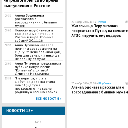
нетрезвого Лепса во время
выступления в Ростове
Алена Водонаева
09:30
рассказала о
воссоединении с бывшем
20 ноября 2016, 10:13 —
Россия
Жительница Перу пыталась
мужем
Новости шоу-бизнеса и
прорваться к Путину на саммите
09:00
скандальные истории в
АТЭС и вручить ему подарок
России и мире. Хроника
событий 20.11.16
Алла Пугачева назвала
08:30
причины возвращения на
сцену: "У меня большой дом,
большая семья, и я никогда
не завишу от мужа"
Алла Пугачева представила
08:00
публике новую песню
"Копеечка" с цитатой
Дмитрия Медведева
"Не верится, что эта
23:58
шабутная девочка стала
20 ноября 2016, 09:30 —
Шоу-бизнес
мамой", - друзья
Алена Водонаева рассказала о
поздравляют недавно
воссоединении с бывшем мужем
родившую Ксению Собчак
ВСЕ НОВОСТИ »
НОВОСТИ 18+
14:17