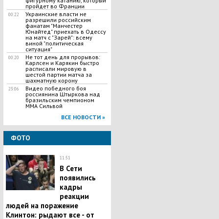
фигурному катанию, который
пройдет во Франции
Украинские власти не
00:22
разрешили российским
фанатам "Манчестер
Юнайтед" приехать в Одессу
на матч с "Зарей": всему
виной "политическая
ситуация"
Не тот день для прорывов:
00:20
Карлсен и Карякин быстро
расписали мировую в
шестой партии матча за
шахматную корону
Видео победного боя
23:06
россиянина Штыркова над
бразильским чемпионом
ММА Сильвой
ВСЕ НОВОСТИ »
ФОТО
11:51
В Сети
появились
кадры
реакции
людей на поражение
Клинтон: рыдают все - от