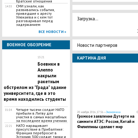
братские отношения
СМИ узнали, как
14:33
развивались события,
приведшие к аресту
Улюкаева и с кем тот
Загрузка...
разговаривал перед
задержанием
ВСЕ НОВОСТИ »
Новости партнеров
ВОЕННОЕ ОБОЗРЕНИЕ
КАРТИНА ДНЯ
13:21
Боевики в
Алеппо
накрыли
ракетным
обстрелом из "Града" здание
университета, где в это
время находились студенты
Четыре тысячи солдат НАТО
01:04
20 ноября 2016, 17:56 —
Экономика
прибыли в Литву для
Громкое заявление Дутерте на
участия в самых масштабных
за последнее время учениях
саммите АТЭС: Россия, Китай и
НАТО наращивает
Филиппины сделают мир
22:21
присутствие в Прибалтике:
совершенным
Франция перебросит в
Эстонию 300 солдат, танки и