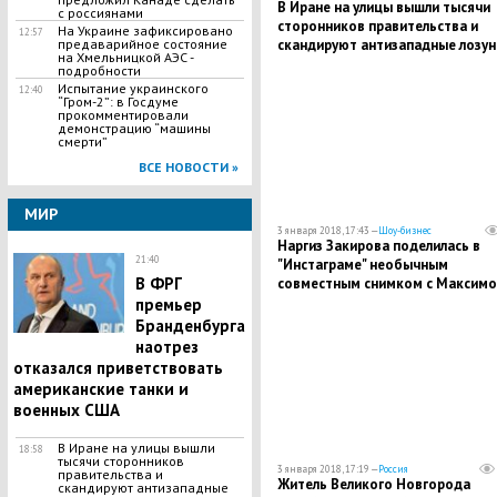
В Иране на улицы вышли тысячи
с россиянами
сторонников правительства и
На Украине зафиксировано
12:57
скандируют антизападные лозунг
предаварийное состояние
на Хмельницкой АЭС -
кадры
подробности
Испытание украинского
12:40
“Гром-2”: в Госдуме
прокомментировали
демонстрацию “машины
смерти”
ВСЕ НОВОСТИ »
МИР
3 января 2018, 17:43 —
Шоу-бизнес
Наргиз Закирова поделилась в
21:40
"Инстаграме" необычным
B ФPГ
совместным снимком с Максим
Фадеевым: неужели помолвка -
премьер
кадры
Бpaнденбурга
наотрез
отказался приветствовать
американские танки и
военных США
В Иране на улицы вышли
18:58
тысячи сторонников
3 января 2018, 17:19 —
Россия
правительства и
Житель Великого Новгорода
скандируют антизападные