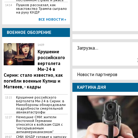
Пушков рассказал, как
14:14
хвастовство Трампа сыграло
на руку КНДР
ВСЕ НОВОСТИ »
ВОЕННОЕ ОБОЗРЕНИЕ
14:09
Загрузка...
Крушение
российского
вертолета
Ми-24 в
Новости партнеров
Сирии: стало известно, как
погибли военные Кулиш и
Матвеев, - кадры
КАРТИНА ДНЯ
Крушение российского
13:15
вертолета Ми-24 в Сирии: в
Минобороны обнародовали
подробности смертельной
авиакатастрофы
Немецкие СМИ: жители
12:27
Восточной Германии
относятся к войскам США с
"нескрываемым
антиамериканизмом"
СМИ: КНДР готовит к запуску
09:07