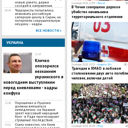
новую ракету, держа
3 января 2018, 22:09 —
Россия
соседей в напряжении
В Чечне совершено дерзкое
​Террористы попытались
08:49
убийство начальника
атаковать российскую
территориального отделения
саперную школу в Сирии, но
потерпели сокрушительную
полиции - известно имя убийцы
неудачу – кадры
ВСЕ НОВОСТИ »
УКРАИНА
21:10
Кличко
3 января 2018, 19:32 —
Новости 18+
опозорился
Трагедия в ХМАО: в лобовом
незнанием
столкновении двух авто погибли
украинского в
человек, включая детей
новогоднем выступлении
перед киевлянами - кадры
конфуза
Порошенко и Луценко
13:48
должны вмешаться
немедленно: на Украине
зреет массовый народный
бунт - в Раде прогнозируют
страшные последствия
Стало известно, что Киев
13:02
3 января 2018, 18:58 —
Мир
предложил Канаде сделать