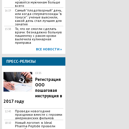
нравятся мужчинам больше
всего
Самый "плодотворный" день,
16:19
или когда сперматозоиды "в
тонусе": ученые выяснили,
какой день стал лучшим для
зачатия
То, что не смогли сделать
15:38
врачи: безнадежно больную
пациентку с раком крови
вылечила кулинарная
приправа
ВСЕ НОВОСТИ »
ПРЕСС-РЕЛИЗЫ
13:35
Регистрация
ООО
пошаговая
инструкция в
2017 году
Проведи новогодние
12:45
праздники вместе с героями
американских фильмов
Новый логотип: в Ideal
18:10
Pharma Peptide провели