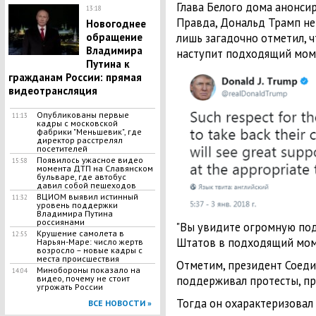
Глава Белого дома анонси
13:18
Правда, Дональд Трамп не 
Новогоднее
обращение
лишь загадочно отметил, ч
Владимира
наступит подходящий мом
Путина к
гражданам России: прямая
видеотрансляция
Опубликованы первые
11:13
кадры с московской
фабрики "Меньшевик", где
директор расстрелял
посетителей
Появилось ужасное видео
15:58
момента ДТП на Славянском
бульваре, где автобус
давил собой пешеходов
ВЦИОМ выявил истинный
11:32
уровень поддержки
Владимира Путина
россиянами
"Вы увидите огромную по
Крушение самолета в
12:55
Штатов в подходящий моме
Нарьян-Маре: число жертв
возросло – новые кадры с
места происшествия
Отметим, президент Соеди
Минобороны показало на
14:04
поддерживал протесты, п
видео, почему не стоит
угрожать России
Тогда он охарактеризовал
ВСЕ НОВОСТИ »