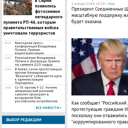
В Сирии
3 января 2018, 18:28 —
Мир
появились
Президент Соединенных Ш
фотоснимки
масштабную поддержку жит
легендарного
будет оказана.
пулемета РП-46, которым
правительственные войска
уничтожали террористов
Ежегодная пресс-
00:20
конференция Владимира
Путина. Прямая
видеотрансляция
Рукопожатие Владимира
12:02
Путина и Дональда Трампа
на саммите G20: кадры
В Киеве сотни протестующих
17:59
против блокировки
"Вконтакте" собираются идти
к администрации
Порошенко
Су-35 против F-22: почему
19:00
американский военный
самолет проиграет в
воздушном бою
российскому истребителю
Как сообщает "Российский 
ВСЕ НОВОСТИ »
протестующие граждане Ир
поскольку они отважились
ВЫБОР РЕДАКЦИИ
"коррумпированного прави