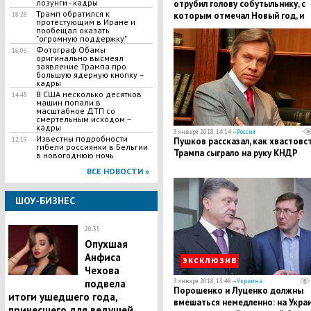
лозунги - кадры
отрубил голову собутыльнику, с
Трамп обратился к
которым отмечал Новый год, и
18:28
протестующим в Иране и
выбросил ее с балкона
пообещал оказать
"огромную поддержку"
Фотограф Обамы
16:06
оригинально высмеял
заявление Трампа про
большую ядерную кнопку –
кадры
В США несколько десятков
14:45
машин попали в
масштабное ДТП со
смертельным исходом –
кадры
3 января 2018, 14:14 —
Россия
Известны подробности
Пушков рассказал, как хвастовс
12:19
гибели россиянки в Бельгии
Трампа сыграло на руку КНДР
в новогоднюю ночь
ВСЕ НОВОСТИ »
ШОУ-БИЗНЕС
20:35
​Опухшая
Анфиса
эксклюзив
Чехова
3 января 2018, 13:48 —
Украина
подвела
Порошенко и Луценко должны
итоги ушедшего года,
вмешаться немедленно: на Укра
принесшего для ведущей