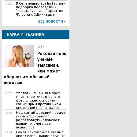
В Сети появилась Іnstagram-
14:22
подборка последствий
“визита” урагана “Ирма” во
Флориду, США - кадры
ВСЕ НОВОСТИ »
НАУКА И ТЕХНИКА
18:59
Роковая ночь:
ученые
выяснили,
чем может
обернуться обычный
недосып
Уфологи нашли на Марсе
18:32
гигантское животное: это
фото сложно оспорить
самым ярым противникам
внеземной жизни - кадры
Наш самый древний предок:
17:48
ученые "обновили"
родословную человека и
нашли то, с чего все
появилось
Самая сексуальная: ученые
17:04
определили, какие девушки