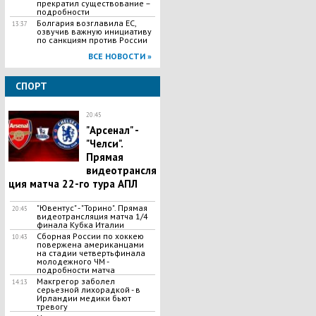
прекратил существование –
подробности
Болгария возглавила ЕС,
13:37
озвучив важную инициативу
по санкциям против России
ВСЕ НОВОСТИ »
СПОРТ
20:45
"Арсенал" -
"Челси".
Прямая
видеотрансля
ция матча 22-го тура АПЛ
"Ювентус" - "Торино". Прямая
20:45
видеотрансляция матча 1/4
финала Кубка Италии
Сборная России по хоккею
10:43
повержена американцами
на стадии четвертьфинала
молодежного ЧМ -
подробности матча
Макгрегор заболел
14:13
серьезной лихорадкой - в
Ирландии медики бьют
тревогу