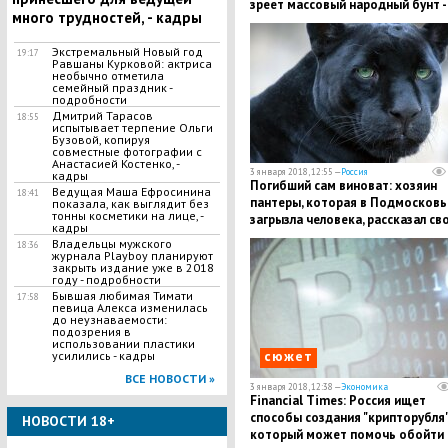
зреет массовый народный бунт -
много трудностей, - кадры
Раде прогнозируют страшные
последствия
​Экстремальный Новый год
19:17
Равшаны Курковой: актриса
необычно отметила
семейный праздник -
подробности
Дмитрий Тарасов
18:55
испытывает терпение Ольги
Бузовой, копируя
совместные фотографии с
Анастасией Костенко, -
3 января 2018, 12:55 —
Россия
кадры
Погибший сам виноват: хозяин
Ведущая Маша Ефросинина
18:41
пантеры, которая в Подмосковь
показала, как выглядит без
тонны косметики на лице, -
загрызла человека, рассказал св
кадры
версию трагедии - подробности
Владельцы мужского
18:36
журнала Playboy планируют
закрыть издание уже в 2018
году - подробности
Бывшая любимая Тимати
17:58
певица Алекса изменилась
до неузнаваемости:
подозрения в
использовании пластики
сюжет
усилились - кадры
ВСЕ НОВОСТИ »
3 января 2018, 12:38 —
Экономика
Financial Times: Россия ищет
способы создания "крипторубля"
НОВОСТИ 18+
который может помочь обойти