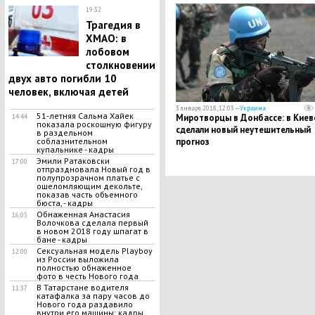
санкции
19:32
Трагедия в
ХМАО: в
лобовом
столкновении
двух авто погибли 10
человек, включая детей
3 января 2018, 12:03 —
Украина
51-летняя Сальма Хайек
​Миротворцы в Донбассе: в Киев
14:44
показала роскошную фигуру
сделали новый неутешительный
в раздельном
прогноз
соблазнительном
купальнике - кадры
Эмили Ратаковски
17:00
отпраздновала Новый год в
полупрозрачном платье с
ошеломляющим декольте,
показав часть объемного
бюста, - кадры
Обнаженная Анастасия
16:05
Волочкова сделала первый
в новом 2018 году шпагат в
бане - кадры
Сексуальная модель Playboy
12:00
из России выложила
полностью обнаженное
фото в честь Нового года
В Татарстане водителя
11:37
катафалка за пару часов до
Нового года раздавило
внутри его машины: кадры