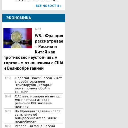
ВСЕ НОВОСТИ »
ЭКОНОМИКА
16:29
WSJ: Франция
рассматривае
т Россию и
Китай как
противовес неустойчивым
торговым отношениям с США
и Великобританией
Financial Times: Россия ищет
12:38
способы создания
"крипторубля", который
может помочь обойти
санкции
ОАЭ ввели запрет на импорт
20:48
мяса и птицы из ряда
регионов РФ: названа
причина
Во Франции сделали новое
20:26
заявление об
антироссийских санкциях –
подробности
Резервный фонд России
18:38