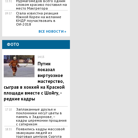
Нурмагомедов всего одним
11:51
словом красиво поставил на
место Макгрегора
Стала известна реакция
09:57
Южной Кореи на желание
КНДР поучаствовать в
ОИ-2018
ВСЕ НОВОСТИ »
ФОТО
14:13
Путин
показал
виртуозное
мастерство,
сыграв в хоккей на Красной
площади вместе с Шойгу, -
редкие кадры
Заплаканные друзья и
17:10
поклонники несут цветы в
память о Задорнове, –
кадры церемонии прощания
с сатириком
Появились кадры массовой
18:35
эвакуации людей из
торговых центров Сургута