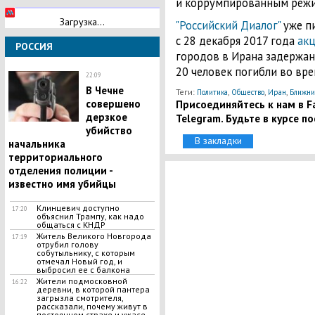
и коррумпированным режи
Загрузка...
"Российский Диалог"
уже пи
с 28 декабря 2017 года
акц
РОССИЯ
городов в Ирана задержан
20 человек погибли во вре
22:09
В Чечне
Теги:
,
,
,
Политика
Общество
Иран
Ближни
Присоединяйтесь к нам в Fa
совершено
дерзкое
Telegram. Будьте в курсе п
убийство
В закладки
начальника
территориального
отделения полиции -
известно имя убийцы
Клинцевич доступно
17:20
объяснил Трампу, как надо
общаться с КНДР
Житель Великого Новгорода
17:19
отрубил голову
собутыльнику, с которым
отмечал Новый год, и
выбросил ее с балкона
Жители подмосковной
16:22
деревни, в которой пантера
загрызла смотрителя,
рассказали, почему живут в
постоянном страхе и ужасе