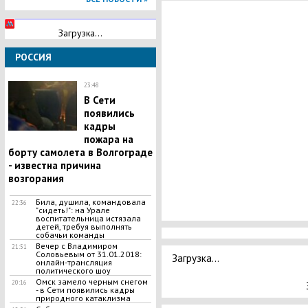
Загрузка...
РОССИЯ
23:48
​В Сети
появились
кадры
пожара на
борту самолета в Волгограде
- известна причина
возгорания
Била, душила, командовала
22:36
"сидеть!": на Урале
воспитательница истязала
детей, требуя выполнять
собачьи команды
Вечер с Владимиром
21:51
Соловьевым от 31.01.2018:
Загрузка...
онлайн-трансляция
политического шоу
Омск замело черным снегом
20:16
- в Сети появились кадры
природного катаклизма