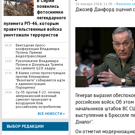
В Сирии
16 января 2018, 11:05 —
Военное о
появились
Джозеф Данфорд оценил с
фотоснимки
легендарного
пулемета РП-46, которым
правительственные войска
уничтожали террористов
Ежегодная пресс-
00:20
конференция Владимира
Путина. Прямая
видеотрансляция
Рукопожатие Владимира
12:02
Путина и Дональда Трампа
на саммите G20: кадры
В Киеве сотни протестующих
17:59
против блокировки
"Вконтакте" собираются идти
к администрации
Порошенко
Су-35 против F-22: почему
19:00
Генерал выразил обеспоко
американский военный
самолет проиграет в
российских войск. Об этом
воздушном бою
российскому истребителю
начальников штабов ВС СШ
ВСЕ НОВОСТИ »
выступления в Брюсселе пе
Диалог”.
ВЫБОР РЕДАКЦИИ
Он отметил модернизацию