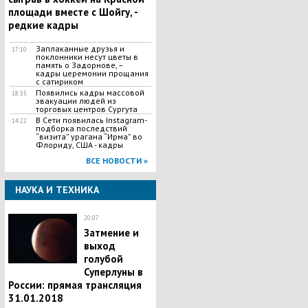
площади вместе с Шойгу, -
редкие кадры
Заплаканные друзья и
17:10
поклонники несут цветы в
память о Задорнове, –
кадры церемонии прощания
с сатириком
Появились кадры массовой
18:35
эвакуации людей из
торговых центров Сургута
В Сети появилась Іnstagram-
14:22
подборка последствий
“визита” урагана “Ирма” во
Флориду, США - кадры
ВСЕ НОВОСТИ »
НАУКА И ТЕХНИКА
20:07
Затмение и
выход
голубой
Суперлуны в
России: прямая трансляция
31.01.2018