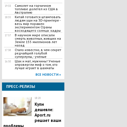
Самолет на горчичном
19:33
топливе долетел из США в
Австралию
Китай готовится штамповать
18:35
людям уши на 3D-принтере -
весь мир поражен
экспериментом Страны
восходящего солнца: кадры
В научном мире описали
17:57
смерть животных, живших на
Земле 155 миллионов лет
назад
Стало известно, в чем секрет
17:38
редчайшей голубой
суперлуны, - ученые
Шах и мат, мужчины! Ученые
16:50
опровергли миф о том, кто
лучше играет в шахматы
ВСЕ НОВОСТИ »
ПРЕСС-РЕЛИЗЫ
18:20
Купи
дешевле:
Aport.ru
решает ваши
проблемы