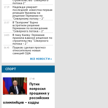
строительство "Ceвepного
потока-2"
Надежда умирает
17:29
последней: известна первая
реакция Украины на
решение Германии по
"Северному потоку – 2"
В "Газпроме" бурно
15:57
встретили решение
Германии по возведению
"Северного потока – 2"
В пику Киеву: Германия
14:03
приняла важное решение по
строительству “Северного
потока – 2”
Пушков сделал прогноз
06:45
относительно новых
санкций США
ВСЕ НОВОСТИ »
СПОРТ
17:48
Путин
попросил
прощения у
российских
олимпийцев – кадры