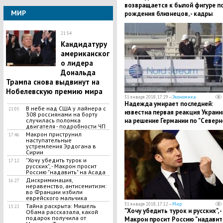
возвращается к былой фигуре п
МИР
рождения близнецов, - кадры
21:54
Кандидатуру
американског
о лидера
Дональда
Трампа снова выдвинут на
Нобелевскую премию мира
31 января 2018, 17:29 —
Экономика
Надежда умирает последней:
В небе над США у лайнера с
21:05
известна первая реакция Украин
308 россиянами на борту
на решение Германии по "Север
случилась поломка
двигателя - подробности ЧП
потоку – 2"
Макрон приструнил
17:46
наступательные
устремления Эрдогана в
Сирии
"Хочу убедить турок и
17:12
русских", - Макрон просит
Россию "надавить" на Асада
Дискриминация,
16:27
неравенство, антисемитизм:
во Франции избили
еврейского мальчика
31 января 2018, 17:12 —
Мир
Тайна раскрыта: Мишель
15:22
"Хочу убедить турок и русских", -
Обама рассказала, какой
подарок получила от
Макрон просит Россию "надавит