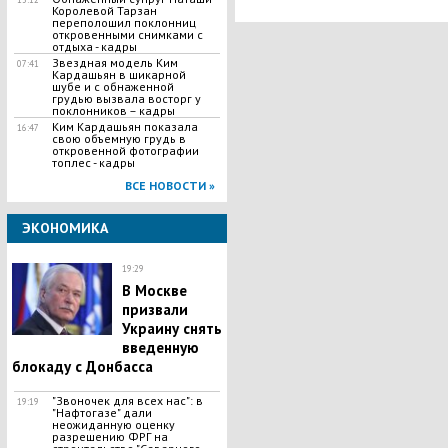
Королевой Тарзан
переполошил поклонниц
откровенными снимками с
отдыха - кадры
​Звездная модель Ким
07:41
Кардашьян в шикарной
шубе и с обнаженной
грудью вызвала восторг у
поклонников – кадры
Ким Кардашьян показала
16:47
свою объемную грудь в
откровенной фотографии
топлес - кадры
ВСЕ НОВОСТИ »
ЭКОНОМИКА
19:29
В Москве
призвали
Украину снять
введенную
блокаду с Донбасса
"Звоночек для всех нас": в
19:19
"Нафтогазе" дали
неожиданную оценку
разрешению ФPГ на