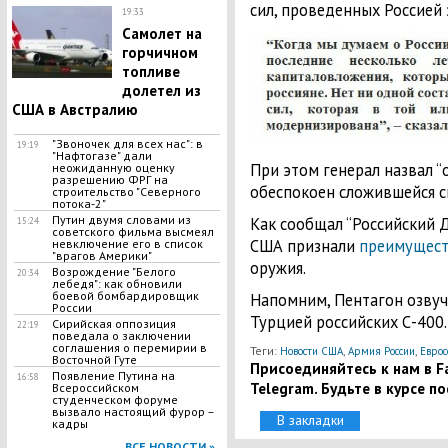
сил, проведенных Россией 
19:33
Самолет на
горчичном
топливе
долетел из
США в Австралию
"Звоночек для всех нас": в
19:19
"Нафтогазе" дали
При этом генерал назвал “
неожиданную оценку
разрешению ФPГ на
обеспокоен сложившейся с
строительство "Ceвepного
потока-2"
Путин двумя словами из
Как сообщал “Российский Д
15:24
советского фильма высмеял
США признали
преимущест
невключение его в список
"врагов Америки"
оружия.
Возрождение "Белого
20:34
лебедя": как обновили
боевой бомбардировщик
Напомним, Пентагон озву
России
Турцией российских С-400.
Сирийская оппозиция
22:19
поведала о заключении
соглашения о перемирии в
Теги:
,
,
Новости США
Армия России
Еврос
Bocточной Гyте
Присоединяйтесь к нам в Fa
Появление Путина на
16:58
Telegram. Будьте в курсе п
Всероссийском
студенческом форуме
вызвало настоящий фурор –
В закладки
кадры
ВСЕ НОВОСТИ »