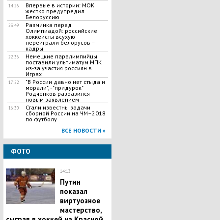
Впервые в истории: МОК
14:26
жестко предупредил
Белоруссию
Разминка перед
23:49
Олимпиадой: российские
хоккеисты всухую
переиграли белорусов –
кадры
Немецкие паралимпийцы
22:36
поставили ультиматум МПК
из-за участия россиян в
Играх
"В России давно нет стыда и
17:52
морали", - "придурок"
Родченков разразился
новым заявлением
Стали известны задачи
16:30
сборной России на ЧМ–2018
по футболу
ВСЕ НОВОСТИ »
ФОТО
14:13
Путин
показал
виртуозное
мастерство,
сыграв в хоккей на Красной