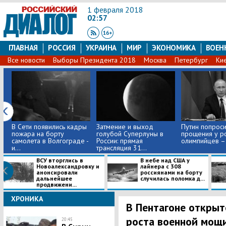
1 февраля 2018
02:57
ГЛАВНАЯ
РОССИЯ
УКРАИНА
МИР
ЭКОНОМИКА
ВОЕН
Все новости
Выборы Президента 2018
Москва
Петербург
Ки
​В Сети появились кадры
Затмение и выход
Путин попрос
пожара на борту
голубой Суперлуны в
прощения у р
самолета в Волгограде -
России: прямая
олимпийцев –
и...
трансляция 31...
ВСУ вторглись в
В небе над США у
Новоалександровку и
лайнера с 308
анонсировали
россиянами на борту
дальнейшее
случилась поломка д...
продвижени...
ХРОНИКА
В Пентагоне открыт
роста военной мощ
20:45