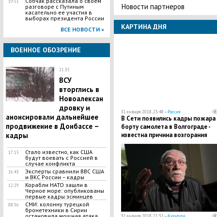
Собчак рассказала о своем
19:51
Новости партнеров
разговоре с Путиным
касательно ее участия в
выборах президента России
КАРТИНА ДНЯ
ВСЕ НОВОСТИ »
ВОЕННОЕ ОБОЗРЕНИЕ
21:35
ВСУ
вторглись в
Новоалексан
дровку и
31 января 2018, 23:48 —
Россия
анонсировали дальнейшее
​В Сети появились кадры пожара
продвижение в Донбассе –
борту самолета в Волгограде -
известна причина возгорания
кадры
Стало известно, как США
17:15
будут воевать с Россией в
случае конфликта
Эксперты сравнили ВВС США
16:43
и ВКС России – кадры
Корабли НАТО зашли в
12:29
Черное море: опубликованы
первые кадры эсминцев
​СМИ: колонну турецкой
08:56
бронетехники в Сирии
остановила мощная атака
31 января 2018, 21:31 —
Культура