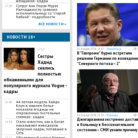
женщиной - кадры
желала мне смерти". Подробнос
Супруг Ани Лорак Мурат
17:28
Налчаджиоглу сравнил
исполнительницу со "старой
бабкой" - подробности
ВСЕ НОВОСТИ »
НОВОСТИ 18+
31 января 2018, 15:57 —
Экономика
17:12
В "Газпроме" бурно встретили
Сестры
решение Германии по возведен
Хадид
"Северного потока – 2"
снялись
полностью
обнаженными для
популярного журнала Vogue -
кадры
44-летняя модель Хайди
16:48
Клум в нижнем белье
показала ягодицы на
откровенных постельных
31 января 2018, 15:35 —
Культура
снимках - кадры
Джигарханяна экстренно достав
​Стало известно, как в Китае
15:34
в больницу в бессознательном
наказывают живодеров:
зверские кадры, попавшие в
состоянии – СМИ узнали причину
Сеть
Обнаженный супруг Наташи
15:12