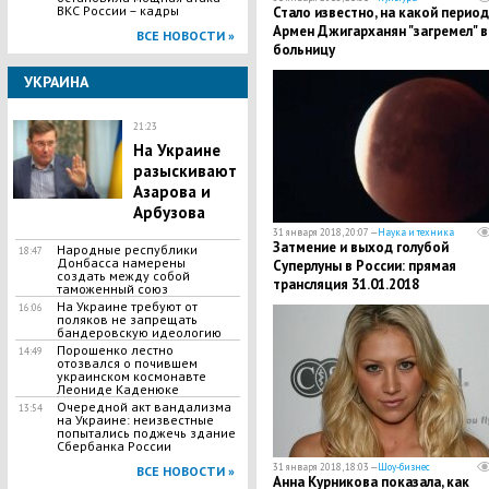
ВКС России – кадры
​Стало известно, на какой период
Армен Джигарханян "загремел" в
ВСЕ НОВОСТИ »
больницу
УКРАИНА
21:23
На Украине
разыскивают
Азарова и
Арбузова
31 января 2018, 20:07 —
Наука и техника
Затмение и выход голубой
Народные республики
18:47
Донбасса намерены
Суперлуны в России: прямая
создать между собой
трансляция 31.01.2018
таможенный союз
На Украине требуют от
16:06
поляков не запрещать
бандеровскую идеологию
Порошенко лестно
14:49
отозвался о почившем
украинском космонавте
Леониде Каденюке
Очередной акт вандализма
13:54
на Украине: неизвестные
попытались поджечь здание
Сбербанка России
31 января 2018, 18:03 —
Шоу-бизнес
ВСЕ НОВОСТИ »
Анна Курникова показала, как