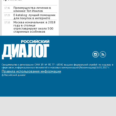
Преимущества лечения в
17:46
клинике Топ Ихилов
E-katalog: лучший помощник
17:25
для покупок в интернете
Москва изначальная: в 2018
17:10
году в столице
отреставрируют около 500
старинных особняков
ВСЕ НОВОСТИ »
Свидетельство о регистрации СМИ ЭЛ № ФС 77 - 68342 выдано федеральной службой по надзору в
сфере связи, информационных технологий и массовых коммуникаций (Роскомнадзор) 16.01.2017 г.
Правила использования информации
©
Российский диалог