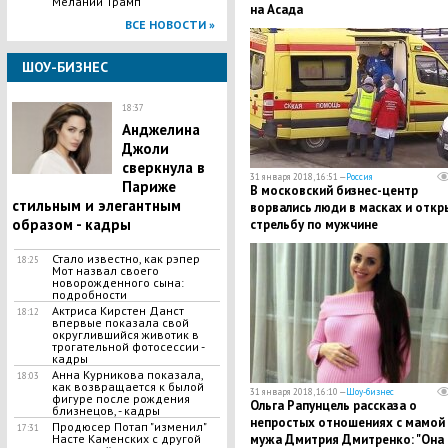
Мелании Трамп
на Асада
ВСЕ НОВОСТИ »
ШОУ-БИЗНЕС
18:37
Анджелина
Джоли
сверкнула в
31 января 2018, 16:51 —
Россия
Париже
В московский бизнес-центр
стильным и элегантным
ворвались люди в масках и откр
образом - кадры
стрельбу по мужчине
Стало известно, как рэпер
18:25
Мот назвал своего
новорожденного сына:
подробности
Актриса Кирстен Данст
18:12
впервые показала свой
округлившийся животик в
трогательной фотосессии -
кадры
Анна Курникова показала,
18:03
как возвращается к былой
31 января 2018, 16:10 —
Шоу-бизнес
фигуре после рождения
Ольга Рапунцель рассказа о
близнецов, - кадры
непростых отношениях с мамой
Продюсер Потап "изменил"
17:31
мужа Дмитрия Дмитренко: "Она
Насте Каменских с другой