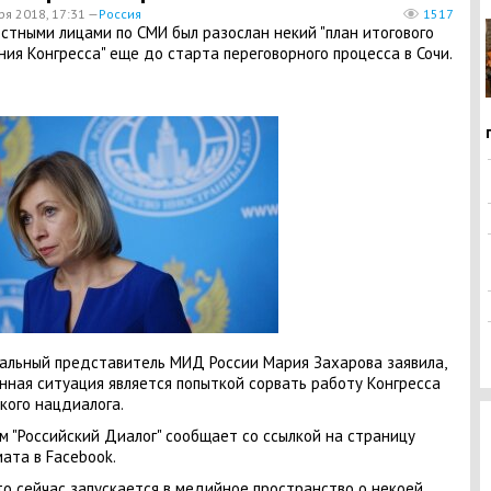
ря 2018, 17:31 —
Россия
1517
стными лицами по СМИ был разослан некий "план итогового
ния Конгресса" еще до старта переговорного процесса в Сочи.
льный представитель МИД России Мария Захарова заявила,
нная ситуация является попыткой сорвать работу Конгресса
кого нацдиалога.
м "Российский Диалог" сообщает со ссылкой на страницу
ата в Facebook.
что сейчас запускается в медийное пространство о некоей