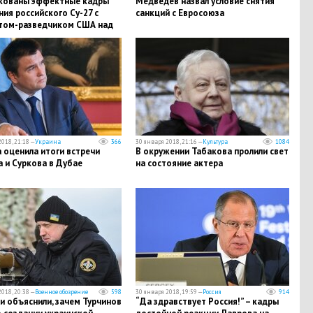
кованы эффектные кадры
Медведев назвал условие снятия
ия российского Су-27 с
санкций с Евросоюза
том-разведчиком США над
 морем
018, 21:18 —
Украина
366
30 января 2018, 21:16 —
Культура
1084
 оценила итоги встречи
В окружении Табакова пролили свет
 и Суркова в Дубае
на состояние актера
018, 20:38 —
Военное обозрение
598
30 января 2018, 19:59 —
Россия
914
и объяснили, зачем Турчинов
“Да здравствует Россия!” – кадры