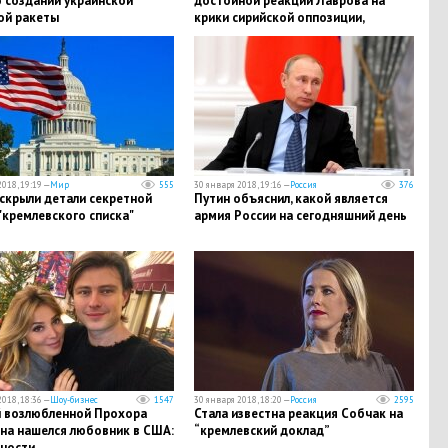
о создании украинской
достойной реакции Лаврова на
ой ракеты
крики сирийской оппозиции,
устроившей громкие споры на
конгрессе в Сочи
018, 19:19 —
Мир
555
30 января 2018, 19:16 —
Россия
376
скрыли детали секретной
Путин объяснил, какой является
"кремлевского списка"
армия России на сегодняшний день
018, 18:36 —
Шоу-бизнес
1547
30 января 2018, 18:20 —
Россия
2595
й возлюбленной Прохора
Стала известна реакция Собчак на
на нашелся любовник в США:
“кремлевский доклад”
ности