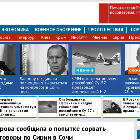
Путин назвал Р
посоветовав, ч
ЭКОНОМИКА
ВОЕННОЕ ОБОЗРЕНИЕ
ПРОИСШЕСТВИЯ
ШОУ
осква
Петербург
Киев
Крым
ИноСМИ
Мнение
Сирия
Прес
мнение
сюж
 что
Лаврову не давали
СМИ выяснили, почему
Песков 
ходимо
полноценно высказаться
российский Су-57
важную 
ю
на конгрессе в Сочи,
превзойдет
“кремл
пер...
американский F-2...
США
мецкие
Опубликованы
В России
ралимпийцы
эффектные кадры
зачем Ту
ставили ультиматум
сближения
о создан
К из-за участия
российского Су-27 с
крылат...
сиян в...
самолетом-р...
рова сообщила о попытке сорвать
говоры по Сирии в Сочи