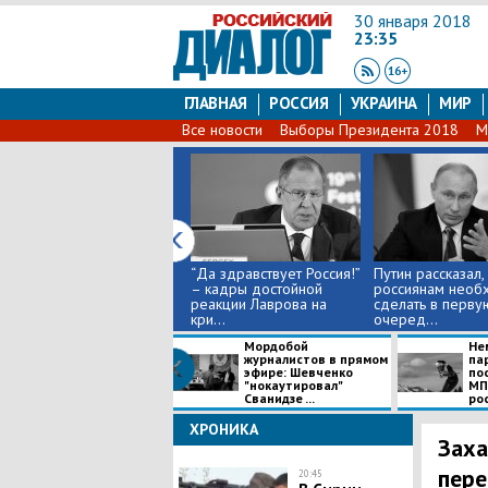
30 января 2018
23:35
ГЛАВНАЯ
РОССИЯ
УКРАИНА
МИР
Все новости
Выборы Президента 2018
М
“Да здравствует Россия!”
Путин рассказал,
– кадры достойной
россиянам необ
реакции Лаврова на
сделать в перву
кри...
очеред...
Мордобой
Не
журналистов в прямом
па
эфире: Шевченко
по
"нокаутировал"
МП
Сванидзе ...
рос
ХРОНИКА
Заха
пере
20:45