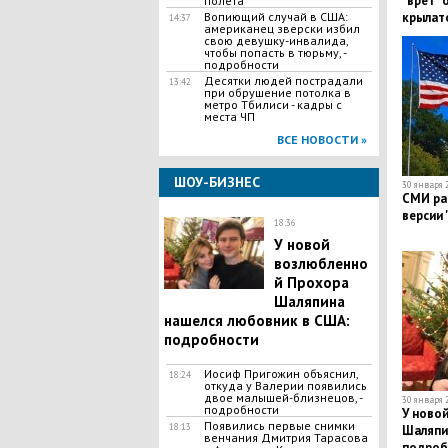
"врет" 
полета
​Вопиющий случай в США:
крылат
14:37
американец зверски избил
свою девушку-инвалида,
чтобы попасть в тюрьму, -
подробности
Десятки людей пострадали
13:42
при обрушение потолка в
метро Тбилиси - кадры с
места ЧП
ВСЕ НОВОСТИ »
ШОУ-БИЗНЕС
30 января 2
СМИ ра
версии 
18:36
У новой
возлюбленно
й Прохора
Шаляпина
нашелся любовник в США:
подробности
Иосиф Пригожин объяснил,
18:24
откуда у Валерии появились
двое малышей-близнецов, -
30 января 2
подробности
У ново
Появились первые снимки
18:13
Шаляпи
венчания Дмитрия Тарасова
подроб