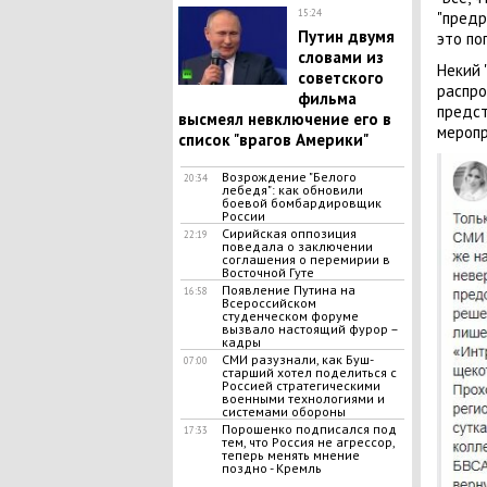
15:24
"предр
Путин двумя
это по
словами из
Некий 
советского
распро
фильма
предст
высмеял невключение его в
меропр
список "врагов Америки"
Возрождение "Белого
20:34
лебедя": как обновили
боевой бомбардировщик
России
Сирийская оппозиция
22:19
поведала о заключении
соглашения о перемирии в
Bocточной Гyте
Появление Путина на
16:58
Всероссийском
студенческом форуме
вызвало настоящий фурор –
кадры
СМИ разузнали, как Буш-
07:00
старший хотел поделиться с
Россией стратегическими
военными технологиями и
системами обороны
Порошенко подписался под
17:33
тем, что Россия не агрессор,
теперь менять мнение
поздно - Кремль