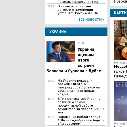
Новост
крылатые ракеты - кадры
В Китае официально
17:08
заявили о намерении
КАРТИ
устрашить Россию и США
ВСЕ НОВОСТИ »
УКРАИНА
21:18
Украина
оценила
итоги
30 января 2
встречи
Мордоб
Волкера и Суркова в Дубае
эфире:
Сванидз
На Украине показали
кадры
20:20
роскошный отдых
генпрокурора Луценко на
Сейшельских островах –
кадры
В Генпрокуратуре Украины
19:34
заявили о самой
продуктивной работе
ведомства за последние 20
лет
Порошенко поблагодарил
16:27
США за содействие в борьбе
с "агрессором"
30 января 2