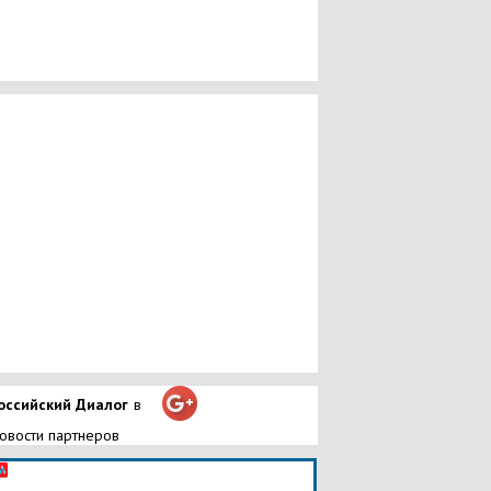
оссийский Диалог
в
овости партнеров