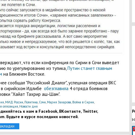
верждают, что если конференция по Сирии в Сочи выведет
ию по урегулированию из тупика,
Путин станет главным
м
на Ближнем Востоке.
нее сообщал "Российский Диалог", успешная операция ВКС
 в сирийском Идлибе
обезглавила
4 отряда боевиков
ровки "Хайат Тахрир аш-Шам".
ия
,
МИД России
,
Политика
,
Сочи
,
Мария Захарова
,
Война в Сирии
,
я оппозиция
,
Новости дня
Р
диняйтесь к нам в Facebook, ВКонтакте, Twitter,
am. Будьте в курсе последних новостей.
Н
закладки