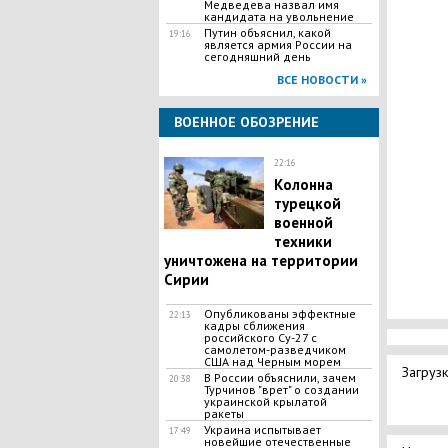
Медведева назвал имя
кандидата на увольнение
Путин объяснил, какой
19:16
является армия России на
сегодняшний день
ВСЕ НОВОСТИ »
ВОЕННОЕ ОБОЗРЕНИЕ
22:16
Колонна
турецкой
военной
техники
уничтожена на территории
Сирии
Опубликованы эффектные
22:13
кадры сближения
российского Су-27 с
самолетом-разведчиком
США над Черным морем
Загрузк
В России объяснили, зачем
20:38
Турчинов "врет" о создании
украинской крылатой
ракеты
Украина испытывает
17:49
новейшие отечественные