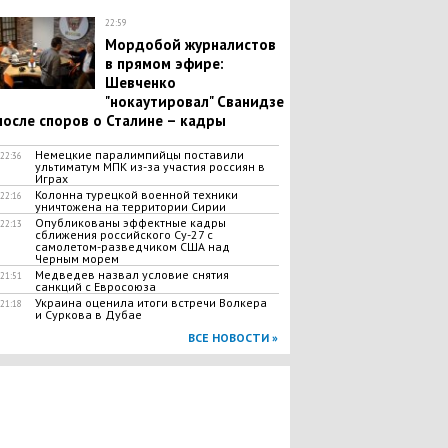
22:59
Мордобой журналистов
в прямом эфире:
Шевченко
"нокаутировал" Сванидзе
после споров о Сталине – кадры
Немецкие паралимпийцы поставили
22:36
ультиматум МПК из-за участия россиян в
Играх
Колонна турецкой военной техники
22:16
уничтожена на территории Сирии
Опубликованы эффектные кадры
22:13
сближения российского Су-27 с
самолетом-разведчиком США над
Черным морем
Медведев назвал условие снятия
21:51
санкций с Евросоюза
Украина оценила итоги встречи Волкера
21:18
и Суркова в Дубае
ВСЕ НОВОСТИ »