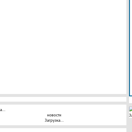
а...
новости
З
Загрузка...