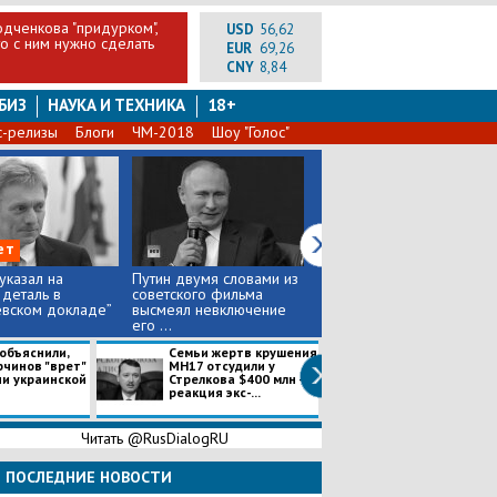
одченкова "придурком",
USD
56,62
то с ним нужно сделать
EUR
69,26
CNY
8,84
БИЗ
НАУКА И ТЕХНИКА
18+
с-релизы
Блоги
ЧМ-2018
Шоу "Голос"
ет
указал на
Путин двумя словами из
“Воевать они боятся и не
деталь в
советского фильма
умеют”, – Жириновский в
евском докладе”
высмеял невключение
пух и прах разне...
его ...
 объяснили,
Семьи жертв крушения
После публика
рчинов "врет"
МН17 отсудили у
Вашингтоном
ии украинской
Стрелкова $400 млн –
“кремлевского
реакция экс-...
доклада” посол
сделал п...
Читать @RusDialogRU
ПОСЛЕДНИЕ НОВОСТИ