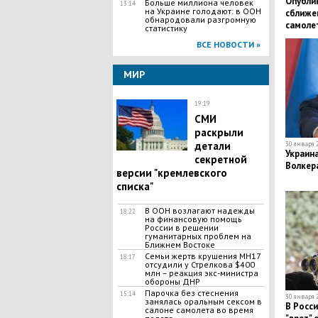
Опубли
Больше миллиона человек
13:14
на Украине голодают: в ООН
сближен
обнародовали разгромную
самоле
статистику
Черным
ВСЕ НОВОСТИ »
МИР
19:19
СМИ
раскрыли
детали
30 января 2
Украина
секретной
Волкера
версии "кремлевского
списка"
В ООН возлагают надежды
18:22
на финансовую помощь
России в решении
гуманитарных проблем на
Ближнем Востоке
Семьи жертв крушения МН17
18:17
отсудили у Стрелкова $400
млн – реакция экс-министра
обороны ДНР
Парочка без стеснения
15:14
30 января 2
занялась оральным сексом в
В Росси
салоне самолета во время