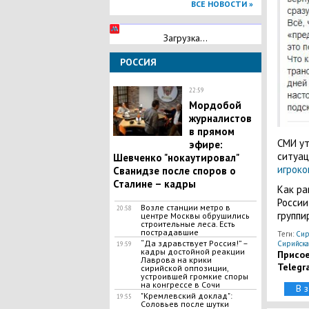
ВСЕ НОВОСТИ »
Загрузка...
РОССИЯ
22:59
Мордобой
журналистов
в прямом
СМИ ут
эфире:
ситуац
Шевченко "нокаутировал"
игроко
Сванидзе после споров о
Сталине – кадры
Как ра
России
Возле станции метро в
20:58
группи
центре Москвы обрушились
строительные леса. Есть
пострадавшие
Теги:
Сир
“Да здравствует Россия!” –
Сирийска
19:59
кадры достойной реакции
Присое
Лаврова на крики
Telegr
сирийской оппозиции,
устроившей громкие споры
на конгрессе в Сочи
В 
"Кремлевский доклад":
19:55
Соловьев после шутки