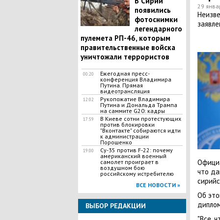
В Сирии
29 янва
появились
Неизве
фотоснимки
заявле
легендарного
пулемета РП-46, которым
правительственные войска
уничтожали террористов
Ежегодная пресс-
00:20
конференция Владимира
Путина. Прямая
видеотрансляция
Рукопожатие Владимира
12:02
Путина и Дональда Трампа
на саммите G20: кадры
В Киеве сотни протестующих
17:59
против блокировки
"Вконтакте" собираются идти
к администрации
Порошенко
Су-35 против F-22: почему
19:00
американский военный
Официа
самолет проиграет в
воздушном бою
что да
российскому истребителю
сирийс
ВСЕ НОВОСТИ »
Об это
диплом
ВЫБОР РЕДАКЦИИ
"Все, 