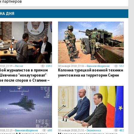
и партнеров
НА ДНЯ
018, 22:59 —
Россия
1592
30 января 2018, 22:16 —
Военное обозрение
532
ой журналистов в прямом
Колонна турецкой военной техники
 Шевченко "нокаутировал"
уничтожена на территории Сирии
е после споров о Сталине –
018, 22:13 —
Военное обозрение
600
30 января 2018, 21:51 —
Экономика
482