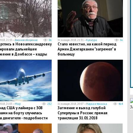
018, 21:35 —
Военное обозрение
36
31 января 2018, 21:31 —
Культура
56
орглись в Новоалександровку
​Стало известно, на какой период
сировали дальнейшее
Армен Джигарханян "загремел" в
жение в Донбассе – кадры
больницу
018, 21:05 —
Мир
232
31 января 2018, 20:07 —
Наука и техника
464
З
над США у лайнера с 308
Затмение и выход голубой
ами на борту случилась
Суперлуны в России: прямая
а двигателя - подробности
трансляция 31.01.2018