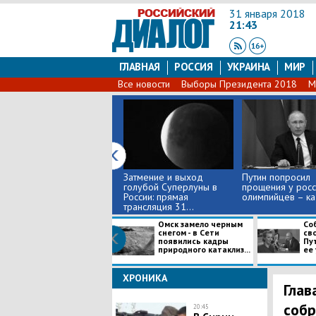
31 января 2018
21:43
ГЛАВНАЯ
РОССИЯ
УКРАИНА
МИР
Все новости
Выборы Президента 2018
М
Затмение и выход
Путин попросил
голубой Суперлуны в
прощения у росс
России: прямая
олимпийцев – к
трансляция 31...
Омск замело черным
Со
снегом - в Сети
св
появились кадры
Пу
природного катаклиз...
ее 
ХРОНИКА
Глав
собр
20:45