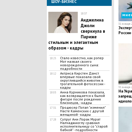
ШОУ-БИЗНЕС
18:37
мне
Анджелина
31 января 2
Джоли
Экспер
сверкнула в
России 
Париже
стильным и элегантным
образом - кадры
Стало известно, как рэпер
18:25
Мот назвал своего
новорожденного сына:
подробности
Актриса Кирстен Данст
18:12
впервые показала свой
округлившийся животик в
трогательной фотосессии -
кадры
31 января 2
На Укра
Анна Курникова показала,
18:03
как возвращается к былой
запрещ
фигуре после рождения
идеоло
близнецов, - кадры
Продюсер Потап "изменил"
17:31
Насте Каменских с другой
женщиной - кадры
Супруг Ани Лорак Мурат
17:28
Налчаджиоглу сравнил
исполнительницу со "старой
бабкой" - подробности