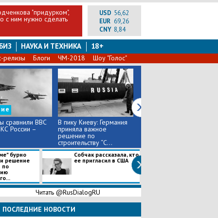
одченкова "придурком",
USD
56,62
то с ним нужно сделать
EUR
69,26
CNY
8,84
БИЗ
НАУКА И ТЕХНИКА
18+
с-релизы
Блоги
ЧМ-2018
Шоу "Голос"
ние
ы сравнили ВВС
В пику Киеву: Германия
Дмитрий Песков: "США
КС России –
приняла важное
совершили враждебный
решение по
акт по отношению к
строительству “С...
Росс...
ме" бурно
Собчак рассказала, кто
Песков рассказ
и решение
ее пригласил в США
перспективах 
 по
отношениях ме
нию
Россией и США
о...
Читать @RusDialogRU
ПОСЛЕДНИЕ НОВОСТИ