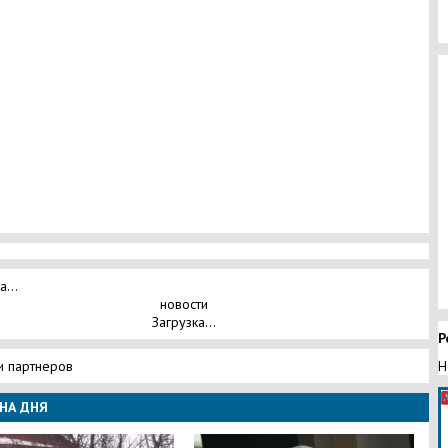
а...
новости
Загрузка...
Р
и партнеров
Н
НА ДНЯ