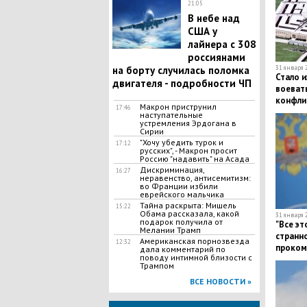
21:05
В небе над
США у
лайнера с 308
россиянами
на борту случилась поломка
31 января 2
Стало и
двигателя - подробности ЧП
воевать
конфли
Макрон приструнил
17:46
наступательные
устремления Эрдогана в
Сирии
"Хочу убедить турок и
17:12
русских", - Макрон просит
Россию "надавить" на Асада
Дискриминация,
16:27
неравенство, антисемитизм:
во Франции избили
еврейского мальчика
Тайна раскрыта: Мишель
15:22
Обама рассказала, какой
31 января 2
подарок получила от
"Все эт
Мелании Трамп
странно
Американская порнозвезда
12:32
проком
дала комментарий по
поводу интимной близости с
доклад
Трампом
ВСЕ НОВОСТИ »