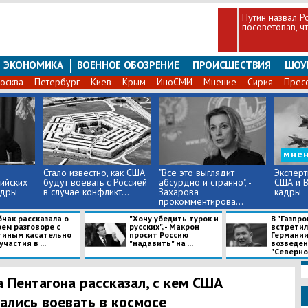
Путин назвал Р
посоветовав, ч
ЭКОНОМИКА
ВОЕННОЕ ОБОЗРЕНИЕ
ПРОИСШЕСТВИЯ
ШОУ
осква
Петербург
Киев
Крым
ИноСМИ
Мнение
Сирия
Прес
мне
Стало известно, как США
"Все это выглядит
Эксперт
ийских
будут воевать с Россией
абсурдно и странно", -
США и В
адры
в случае конфликт...
Захарова
кадры
прокомментирова...
бчак рассказала о
"Хочу убедить турок и
В "Газпро
оем разговоре с
русских", - Макрон
встретил
тиным касательно
просит Россию
Германии
участия в ...
"надавить" на ...
возведе
"Северног
а Пентагона рассказал, с кем США
ались воевать в космосе