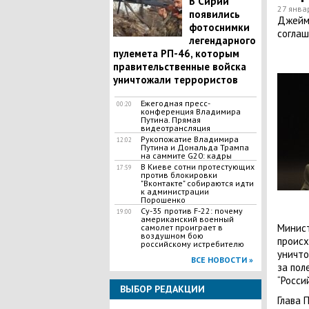
В Сирии
27 янва
появились
Джеймс
фотоснимки
соглаш
легендарного
пулемета РП-46, которым
правительственные войска
уничтожали террористов
Ежегодная пресс-
00:20
конференция Владимира
Путина. Прямая
видеотрансляция
Рукопожатие Владимира
12:02
Путина и Дональда Трампа
на саммите G20: кадры
В Киеве сотни протестующих
17:59
против блокировки
"Вконтакте" собираются идти
к администрации
Порошенко
Су-35 против F-22: почему
19:00
американский военный
Минист
самолет проиграет в
воздушном бою
происх
российскому истребителю
уничто
ВСЕ НОВОСТИ »
за пол
“Росси
ВЫБОР РЕДАКЦИИ
Глава 