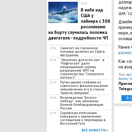
доллар
21:05
надежд
В небе над
для “с
США у
лайнера с 308
Джеймс
россиянами
преиму
на борту случилась поломка
море, 
двигателя - подробности ЧП
оснаще
Ранее 
Самолет на горчичном
19:33
топливе долетел из США в
космос
Австралию
"Звоночек для всех нас": в
19:19
Как со
"Нафтогазе" дали
на во
неожиданную оценку
разрешению ФPГ на
строительство "Ceвepного
Теги:
Арм
потока-2"
Космос
,
Т
Путин двумя словами из
15:24
Присое
советского фильма высмеял
Telegr
невключение его в список
"врагов Америки"
Возрождение "Белого
В 
20:34
лебедя": как обновили
боевой бомбардировщик
России
Сирийская оппозиция
22:19
поведала о заключении
соглашения о перемирии в
Bocточной Гyте
ВСЕ НОВОСТИ »