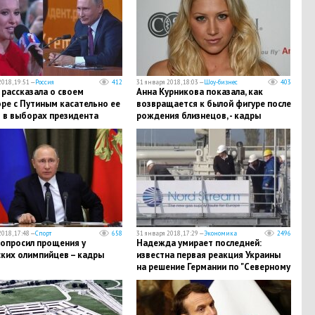
018, 19:51 —
Россия
412
31 января 2018, 18:03 —
Шоу-бизнес
403
рассказала о своем
Анна Курникова показала, как
ре с Путиным касательно ее
возвращается к былой фигуре после
 в выборах президента
рождения близнецов, - кадры
018, 17:48 —
Спорт
658
31 января 2018, 17:29 —
Экономика
2496
попросил прощения у
Надежда умирает последней:
ских олимпийцев – кадры
известна первая реакция Украины
на решение Германии по "Северному
потоку – 2"