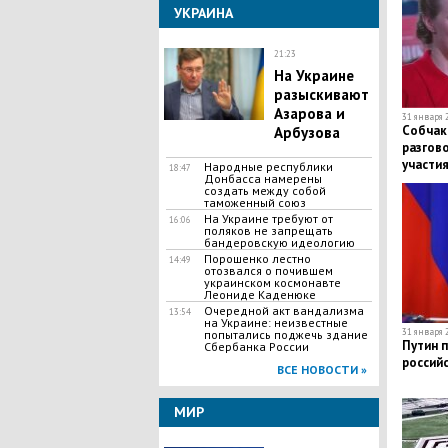
УКРАИНА
21:23
На Украине
разыскивают
Азарова и
31 января 2
Собчак 
Арбузова
разгово
участия
Народные республики
18:47
Донбасса намерены
России
создать между собой
таможенный союз
На Украине требуют от
16:06
поляков не запрещать
бандеровскую идеологию
Порошенко лестно
14:49
отозвался о почившем
украинском космонавте
Леониде Каденюке
Очередной акт вандализма
13:54
на Украине: неизвестные
31 января 2
попытались поджечь здание
Путин 
Сбербанка России
россий
ВСЕ НОВОСТИ »
МИР