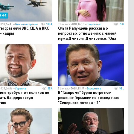
ние
018, 16:43 —
Военное обозрение
1084
31 января 2018, 16:10 —
Шоу-бизнес
280
ты сравнили ВВС США и ВКС
Ольга Рапунцель рассказа о
– кадры
непростых отношениях с мамой
мужа Дмитрия Дмитренко: "Она
желала мне смерти". Подробности
018, 16:06 —
Украина
589
31 января 2018, 15:57 —
Экономика
981
ине требуют от поляков не
В "Газпроме" бурно встретили
ать бандеровскую
решение Германии по возведению
гию
"Северного потока – 2"