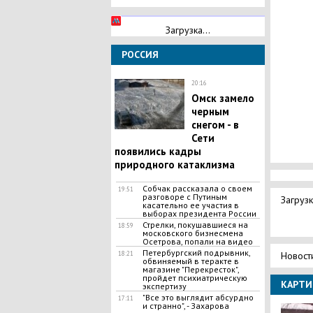
Загрузка...
РОССИЯ
20:16
Омск замело
черным
снегом - в
Сети
появились кадры
природного катаклизма
Собчак рассказала о своем
19:51
разговоре с Путиным
Загрузк
касательно ее участия в
выборах президента России
Стрелки, покушавшиеся на
18:59
московского бизнесмена
Осетрова, попали на видео
Петербургский подрывник,
18:21
Новост
обвиняемый в теракте в
магазине "Перекресток",
пройдет психиатрическую
КАРТИ
экспертизу
"Все это выглядит абсурдно
17:11
и странно", - Захарова