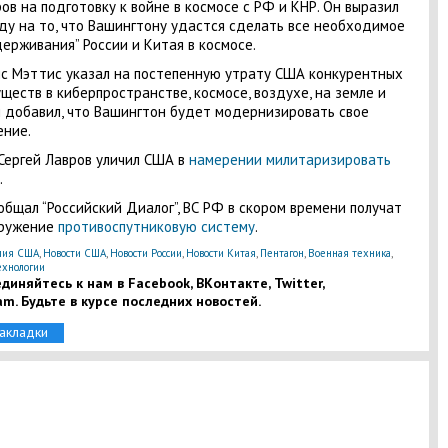
ов на подготовку к войне в космосе с РФ и КНР. Он выразил
у на то, что Вашингтону удастся сделать все необходимое
держивания” России и Китая в космосе.
 Мэттис указал на постепенную утрату США конкурентных
ществ в киберпространстве, космосе, воздухе, на земле и
и добавил, что Вашингтон будет модернизировать свое
ние.
Сергей Лавров уличил США в
намерении милитаризировать
.
общал “Российский Диалог”, ВС РФ в скором времени получат
оружение
противоспутниковую систему
.
ия США
,
Новости США
,
Новости России
,
Новости Китая
,
Пентагон
,
Военная техника
,
ехнологии
диняйтесь к нам в Facebook, ВКонтакте, Twitter,
am. Будьте в курсе последних новостей.
закладки