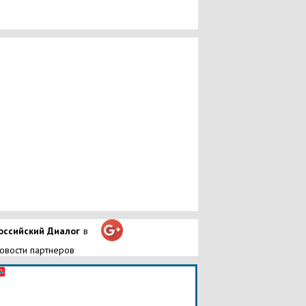
оссийский Диалог
в
овости партнеров