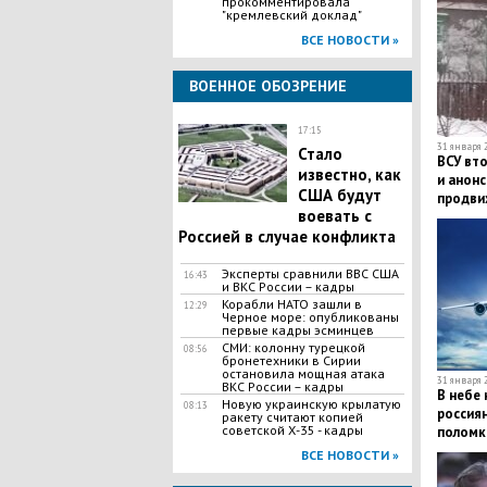
прокомментировала
"кремлевский доклад"
ВСЕ НОВОСТИ »
ВОЕННОЕ ОБОЗРЕНИЕ
17:15
31 января 2
Стало
ВСУ вт
известно, как
и анон
США будут
продви
воевать с
Россией в случае конфликта
Эксперты сравнили ВВС США
16:43
и ВКС России – кадры
Корабли НАТО зашли в
12:29
Черное море: опубликованы
первые кадры эсминцев
​СМИ: колонну турецкой
08:56
бронетехники в Сирии
остановила мощная атака
31 января 2
ВКС России – кадры
В небе 
Новую украинскую крылатую
08:13
россиян
ракету считают копией
советской Х-35 - кадры
поломк
ЧП
ВСЕ НОВОСТИ »