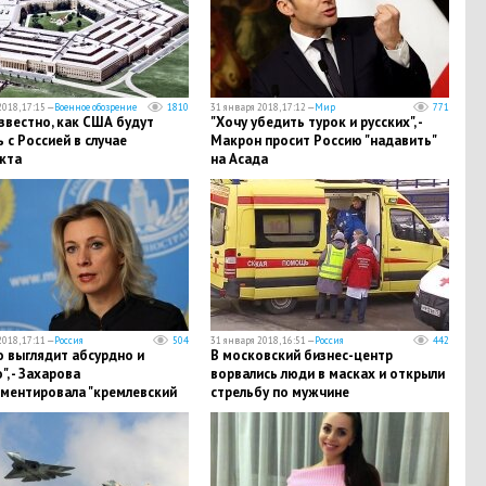
018, 17:15 —
Военное обозрение
1810
31 января 2018, 17:12 —
Мир
771
звестно, как США будут
"Хочу убедить турок и русских", -
 с Россией в случае
Макрон просит Россию "надавить"
кта
на Асада
018, 17:11 —
Россия
504
31 января 2018, 16:51 —
Россия
442
о выглядит абсурдно и
В московский бизнес-центр
", - Захарова
ворвались люди в масках и открыли
ментировала "кремлевский
стрельбу по мужчине
"