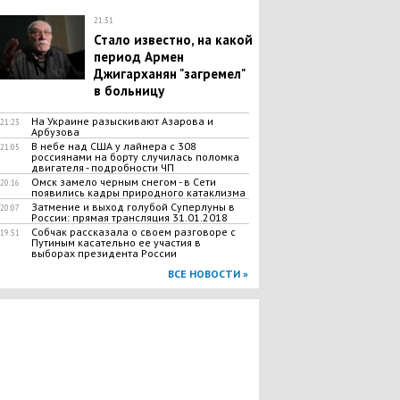
21:31
​Стало известно, на какой
период Армен
Джигарханян "загремел"
в больницу
На Украине разыскивают Азарова и
21:23
Арбузова
В небе над США у лайнера с 308
21:05
россиянами на борту случилась поломка
двигателя - подробности ЧП
Омск замело черным снегом - в Сети
20:16
появились кадры природного катаклизма
Затмение и выход голубой Суперлуны в
20:07
России: прямая трансляция 31.01.2018
Собчак рассказала о своем разговоре с
19:51
Путиным касательно ее участия в
выборах президента России
ВСЕ НОВОСТИ »