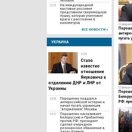
человек
На международной
22:23
выставке россияне
представили сверхмощную
пушку, которая уничтожит
врага с расстояния 6
километров
22 февраля 
Пороше
ВСЕ НОВОСТИ »
антирос
пугать
УКРАИНА
Москв
15:06
Стало
известно
отношение
Януковича к
отделению ДНР и ЛНР от
Украины
22 февраля 
Пороше
Белору
Порошенко поддался
14:38
РФ: пр
антироссийской истерии и
начал пугать украинцев
резона
“вторжением” Москвы
Кремля
Порошенко настраивает
14:17
Белоруссию и Прибалтику
против РФ: президент
сделал очередное
резонансное обвинение в
адрес Кремля