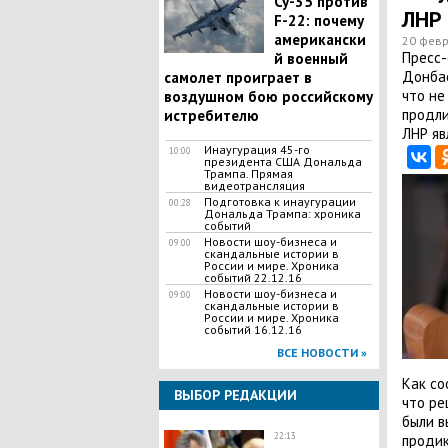
Су-35 против
ЛНР
F-22: почему
американски
20 февр
Пресс-
й военный
Донбас
самолет проиграет в
что не
воздушном бою российскому
продли
истребителю
ЛНР яв
Инаугурация 45-го
10:00
президента США Дональда
Трампа. Прямая
видеотрансляция
Подготовка к инаугурации
00:28
Дональда Трампа: хроника
событий
Новости шоу-бизнеса и
09:00
скандальные истории в
России и мире. Хроника
событий 22.12.16
Новости шоу-бизнеса и
09:00
скандальные истории в
России и мире. Хроника
событий 16.12.16
ВСЕ НОВОСТИ »
Как со
ВЫБОР РЕДАКЦИИ
что ре
были в
22:13
продик