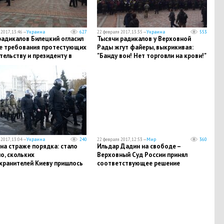
2017, 13:46 —
Украина
627
22 февраля 2017, 13:35 —
Украина
553
радикалов Билецкий огласил
Тысячи радикалов у Верховной
е требования протестующих
Рады жгут файеры, выкрикивая:
тельству и президенту в
"Банду вон! Нет торговли на крови!"
ной Раде
2017, 13:04 —
Украина
240
22 февраля 2017, 12:53 —
Мир
360
на страже порядка: стало
Ильдар Дадин на свободе –
о, скольких
Верховный Суд России принял
хранителей Киеву пришлось
соответствующее решение
твовать в день марша
ов в столице