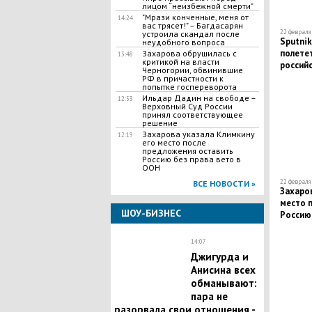
лицом “неизбежной смерти"
"Мрази конченные, меня от
14:24
вас трясет!" – Багдасарян
22 февраля 
устроила скандал после
Sputnik
неудобного вопроса
полетет
Захарова обрушилась с
13:48
критикой на власти
россий
Черногории, обвинившие
РФ в причастности к
попытке госпереворота
Ильдар Дадин на свободе –
12:53
Верховный Суд России
принял соответствующее
решение
Захарова указала Климкину
12:19
его место после
предложения оставить
Россию без права вето в
ООН
22 февраля 
ВСЕ НОВОСТИ »
Захаров
место 
ШОУ-БИЗНЕС
Россию 
14:07
Джигурда и
Анисина всех
обманывают:
пара не
разорвала свои отношения -