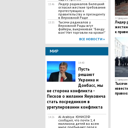
Лидер радикалов Билецкий
13:46
огласил жесткие требования
протестующих к
правительству и президенту
в Верховной Раде
22 февраля 
Лидер 
Тысячи радикалов у
13:35
Верховной Рады жгут
жестки
файеры, выкрикивая: "Банду
к прави
вон! Нет торговли на крови!"
Верхов
ВСЕ НОВОСТИ »
МИР
14:40
Пусть
решают
Украина и
22 февраля 
Тысячи 
Донбасс, мы
известн
не сторона конфликта -
правоо
Песков о желании Януковича
задейс
стать посредником в
радикал
урегулировании конфликта
Al Arabiya: ЮНИСЕФ
14:26
сообщил, что почти 1,4
миллиона детей во всем
мире пребывают перед