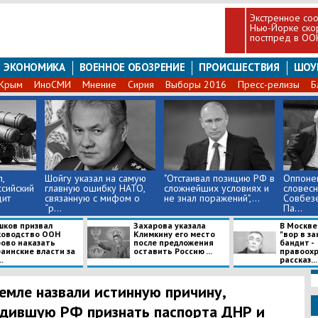
Экстренное со
Нью-Йорке ско
постпред в ОО
ЭКОНОМИКА
ВОЕННОЕ ОБОЗРЕНИЕ
ПРОИСШЕСТВИЯ
ШОУ
Крым
ИноСМИ
Мнение
Сирия
Выборы 2016
Пресс-релизы
Б
,
Шойгу указал на самую
"Отстаивал позицию РФ в
Оппонен
сийский
главную ошибку НАТО,
сложнейших условиях и
словес
дит
связанную с мифом о
не знал поражений",...
Совбез
“р...
Па...
шков призвал
Захарова указала
В Москве
ководство ООН
Климкину его место
"вор в за
рово наказать
после предложения
бандит -
раинские власти за
оставить Россию ...
правоох
.
рассказ...
емле назвали истинную причину,
дившую РФ признать паспорта ДНР и