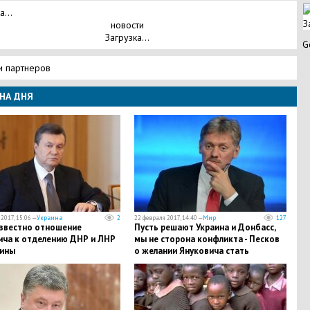
а...
З
новости
Загрузка...
G
и партнеров
НА ДНЯ
2017, 15:06 —
Украина
2
22 февраля 2017, 14:40 —
Мир
127
известно отношение
Пусть решают Украина и Донбасс,
ича к отделению ДНР и ЛНР
мы не сторона конфликта - Песков
аины
о желании Януковича стать
посредником в урегулировании
конфликта