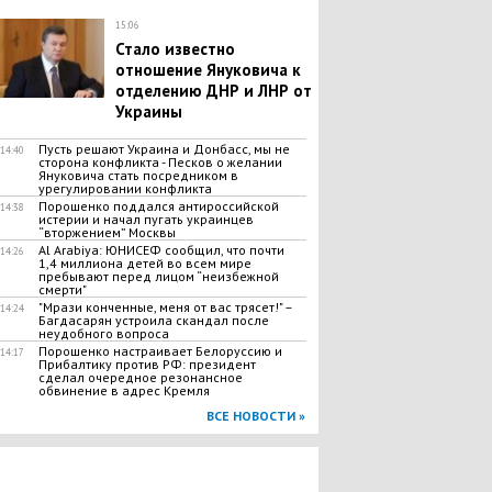
15:06
Стало известно
отношение Януковича к
отделению ДНР и ЛНР от
Украины
Пусть решают Украина и Донбасс, мы не
14:40
сторона конфликта - Песков о желании
Януковича стать посредником в
урегулировании конфликта
Порошенко поддался антироссийской
14:38
истерии и начал пугать украинцев
“вторжением” Москвы
Al Arabiya: ЮНИСЕФ сообщил, что почти
14:26
1,4 миллиона детей во всем мире
пребывают перед лицом “неизбежной
смерти"
"Мрази конченные, меня от вас трясет!" –
14:24
Багдасарян устроила скандал после
неудобного вопроса
Порошенко настраивает Белоруссию и
14:17
Прибалтику против РФ: президент
сделал очередное резонансное
обвинение в адрес Кремля
ВСЕ НОВОСТИ »