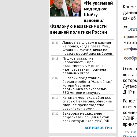
​«Не указывай
Кроме 
медведю»:
данный
Шойгу
как об
напомнил
Фэллону о независимости
внешней политики России
Лавров за словом в карман
18:49
не полез, когда глава МИД
Франции съехидничал по
поводу российских выборов
Пушков указал на
10:18
нервозность Евро-
атлантистов в Мюнхене:
Отмети
идет серьезная подмена
реальных угроз
постав
В России представили
21:02
которы
боевого робота "Нахлебник",
который убивает
Луганс
противника со скоростью
ДНР и 
850 метров в секунду
Капитан морпехов сбил всю
18:19
Ранее 
спесь с Пентагона, объяснив
главное превосходство
отечес
российской армии
комме
Захарова неожиданно
17:22
поделилась общей мечтой
ЛДНР, 
всех сотрудников МИД РФ
принят
ВСЕ НОВОСТИ »
Теги:
Вла
Обществ