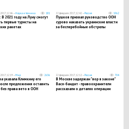
2017, 12:46 —
Наука и техника
181
22 февраля 2017, 12:42 —
Россия
1062
: В 2021 году на Луну смогут
Пушков призвал руководство ООН
ь первые туристы на
сурово наказать украинские власти
ских ракетах
за бесперебойные обстрелы
Донецка
2017, 12:19 —
Мир
2636
22 февраля 2017, 12:12 —
Россия
704
а указала Климкину его
В Москве задержан "вор в законе"
после предложения оставить
Вася-бандит - правоохранители
без права вето в ООН
рассказали о деталях операции