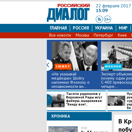
22 февраля 2017
15:09
ГЛАВНАЯ
РОССИЯ
УКРАИНА
МИР
Все новости
Москва
Петербург
Киев
сюжет
мнение
​«Не указывай
Эксперт объяснил
медведю»: Шойгу
почему один рос
напомнил Фэллону о
C-400 превосхо
независимости вн...
четыре...
Тысячи радикалов у
Пу
Верховной Рады жгут
ру
файеры, выкрикивая:
су
"Банду вон!...
ук
бе..
ХРОНИКА
В Кр
побу
19:00