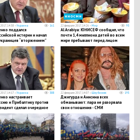
иносми
2017, 14:38 —
Украина
161
22 февраля 2017, 14:26 —
Мир
93
нко поддался
Al Arabiya: ЮНИСЕФ сообщил, что
сийской истерии и начал
почти 1,4 миллиона детей во всем
 украинцев “вторжением”
мире пребывают перед лицом
ы
“неизбежной смерти"
2017, 14:17 —
Украина
388
22 февраля 2017, 14:07 —
Шоу-бизнес
193
нко настраивает
Джигурда и Анисина всех
ссию и Прибалтику против
обманывают: пара не разорвала
езидент сделал очередное
свои отношения - СМИ
нсное обвинение в адрес