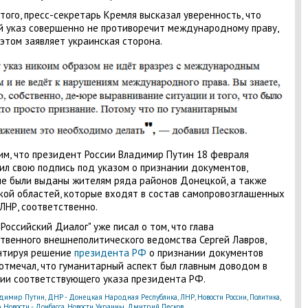
того, пресс-секретарь Кремля высказал уверенность, что
 указ совершенно не противоречит международному праву,
 этом заявляет украинская сторона.
м, что президент России Владимир Путин 18 февраля
ил свою подпись под указом о признании документов,
е были выданы жителям ряда районов Донецкой, а также
кой областей, которые входят в состав самопровозглашенных
ЛНР, соответственно.
"Российский Диалог" уже писал о том, что глава
твенного внешнеполитического ведомства Сергей Лавров,
нтируя решение
президента РФ
о признании документов
отмечал, что гуманитарный аспект был главным доводом в
ии соответствующего указа президента РФ.
димир Путин
,
ДНР - Донецкая Народная Республика
,
ЛНР
,
Новости России
,
Политика
,
о
,
Новости - Донбасса
,
Новости Украины
,
Дмитрий Песков