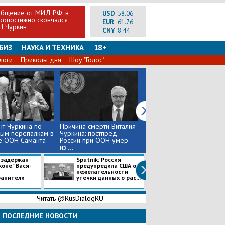
общение от МИД РФ: в
USD
58.06
ропостижно скончался
EUR
61.76
Н Чуркин
CNY
8.44
БИЗ
НАУКА И ТЕХНИКА
18+
логи
Приколы дня
Шоу "Голос"
т Чуркина по
​Причина смерти Виталия
Экстренное сообщение
ным перепалкам в
Чуркина: постпред
от МИД РФ: в Нью-
е ООН Саманта
России при ООН умер
Йорке скоропостижно
из-...
скончал...
 задержан
Sputnik: Россия
Ejinsight: Эксп
коне" Вася-
предупредила США о
определили, ка
нежелательности
смертельный я
ранители
утечки данных о рас...
погубил Ким Чен
Читать @RusDialogRU
ПОСЛЕДНИЕ НОВОСТИ