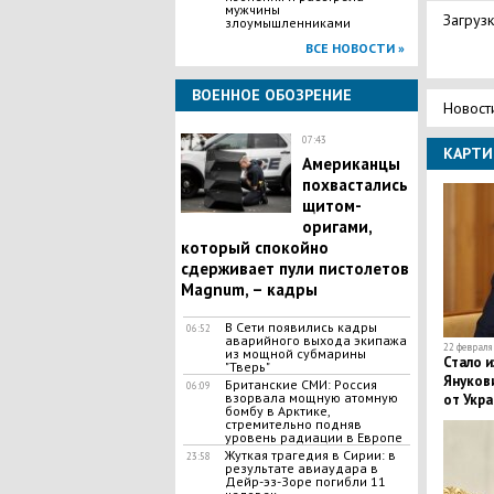
мужчины
Загрузк
злоумышленниками
ВСЕ НОВОСТИ »
ВОЕННОЕ ОБОЗРЕНИЕ
Новост
07:43
КАРТИ
Американцы
похвастались
щитом-
оригами,
который спокойно
сдерживает пули пистолетов
Magnum, – кадры
В Сети появились кадры
06:52
аварийного выхода экипажа
22 февраля 
из мощной субмарины
Стало 
"Тверь"
Януков
Британские СМИ: Россия
06:09
взорвала мощную атомную
от Укр
бомбу в Арктике,
стремительно подняв
уровень радиации в Европе
​Жуткая трагедия в Сирии: в
23:58
результате авиаудара в
Дейр-эз-Зоре погибли 11