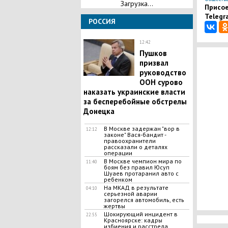
Загрузка...
Присое
Telegr
РОССИЯ
12:42
Пушков
призвал
руководство
ООН сурово
наказать украинские власти
за бесперебойные обстрелы
Донецка
В Москве задержан "вор в
12:12
законе" Вася-бандит -
правоохранители
рассказали о деталях
операции
В Москве чемпион мира по
11:40
боям без правил Юсуп
Шуаев протаранил авто с
ребенком
На МКАД в результате
04:10
серьезной аварии
загорелся автомобиль, есть
жертвы
​Шокирующий инцидент в
22:55
Красноярске: кадры
избиения и расстрела