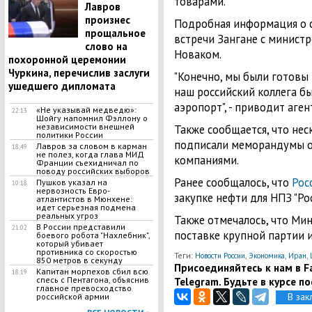
товарами.
Лавров
произнес
Подробная информация о с
прощальное
встречи Зангане с минист
слово на
Новаком.
похоронной церемонии
Чуркина, перечислив заслуги
"Конечно, мы были готовы 
ушедшего дипломата
наш российский коллега бы
аэропорт", - приводит аге
​«Не указывай медведю»:
22:13
Шойгу напомнил Фэллону о
независимости внешней
Также сообщается, что нес
политики России
подписали меморандумы о
Лавров за словом в карман
18:49
не полез, когда глава МИД
компаниями.
Франции съехидничал по
поводу российских выборов
Ранее сообщалось, что
Рос
Пушков указал на
10:18
нервозность Евро-
закупке нефти для НПЗ "Ро
атлантистов в Мюнхене:
идет серьезная подмена
реальных угроз
Также отмечалось, что Ми
В России представили
21:02
поставке крупной партии 
боевого робота "Нахлебник",
который убивает
противника со скоростью
Теги:
,
,
,
Новости России
Экономика
Иран
850 метров в секунду
Присоединяйтесь к нам в Fa
Капитан морпехов сбил всю
18:19
спесь с Пентагона, объяснив
Telegram. Будьте в курсе п
главное превосходство
В зак
российской армии