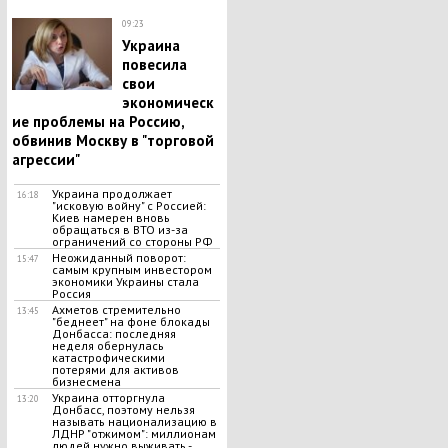
09:23
Украина
повесила
свои
экономическ
ие проблемы на Россию,
обвинив Москву в "торговой
агрессии"
Украина продолжает
16:18
"исковую войну" с Россией:
Киев намерен вновь
обращаться в ВТО из-за
ограничений со стороны РФ
Неожиданный поворот:
15:47
самым крупным инвестором
экономики Украины стала
Россия
Ахметов стремительно
13:45
"беднеет" на фоне блокады
Донбасса: последняя
неделя обернулась
катастрофическими
потерями для активов
бизнесмена
Украина отторгнула
13:20
Донбасс, поэтому нельзя
называть национализацию в
ЛДНР "отжимом": миллионам
людей нужно выживать -