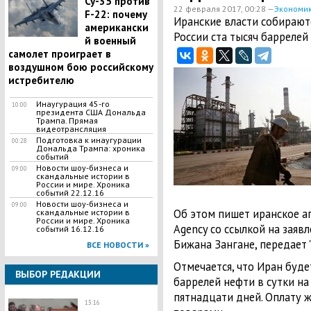
Су-35 против
22 февраля 2017, 00:28 —
Экономи
F-22: почему
Иранские власти собирают
американски
России ста тысяч баррелей 
й военный
самолет проиграет в
воздушном бою российскому
истребителю
Инаугурация 45-го
10:00
президента США Дональда
Трампа. Прямая
видеотрансляция
Подготовка к инаугурации
00:28
Дональда Трампа: хроника
событий
Новости шоу-бизнеса и
09:00
скандальные истории в
России и мире. Хроника
событий 22.12.16
Новости шоу-бизнеса и
09:00
Об этом пишет иранское аг
скандальные истории в
России и мире. Хроника
Agency со ссылкой на заяв
событий 16.12.16
Бижана Зангане, передает 
ВСЕ НОВОСТИ »
Отмечается, что Иран буде
ВЫБОР РЕДАКЦИИ
баррелей нефти в сутки н
пятнадцати дней. Оплату ж
13:16