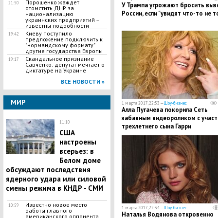
Порошенко жаждет
21:50
У Трампа угрожают бросить выз
отомстить ДНР за
России, если "увидят что-то не т
национализацию
украинских предприятий –
известны подробности
Киеву поступило
19:42
предложение подключить к
"нормандскому формату"
другие государства Европы
Скандальное признание
19:17
Савченко: депутат мечтает о
диктатуре на Украине
ВСЕ НОВОСТИ »
МИР
1 марта 2017, 22:53 —
Шоу-бизнес
Алла Пугачева покорила Сеть
забавным видеороликом с учас
11:10
трехлетнего сына Гарри
США
настроены
всерьез: в
Белом доме
обсуждают последствия
ядерного удара или силовой
смены режима в КНДР - СМИ
Известно новое место
10:59
1 марта 2017, 22:34 —
Шоу-бизнес
работы главного
Наталья Водянова откровенно
американского оппонента