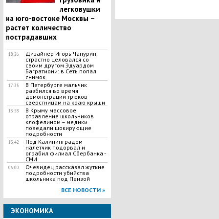
легковушки
на юго-востоке Москвы –
растет количество
пострадавших
Дизайнер Игорь Чапурин
18:26
страстно целовался со
своим другом Эдуардом
Багратиони: в Сеть попал
снимок
В Петербурге мальчик
17:35
разбился во время
демонстрации трюков
сверстницам на краю крыши
В Крыму массовое
13:58
отравление школьников
клофелином – медики
поведали шокирующие
подробности
Под Калининградом
13:42
налетчик подорвал и
ограбил филиал Сбербанка -
СМИ
Очевидец рассказал жуткие
06:00
подробности убийства
школьника под Пензой
ВСЕ НОВОСТИ »
ЭКОНОМИКА