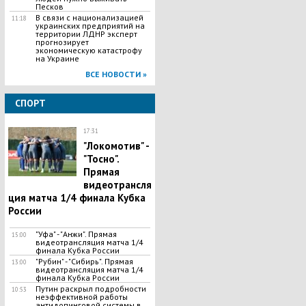
Песков
В связи с национализацией
11:18
украинских предприятий на
территории ЛДНР эксперт
прогнозирует
экономическую катастрофу
на Украине
ВСЕ НОВОСТИ »
СПОРТ
17:31
"Локомотив" -
"Тосно".
Прямая
видеотрансля
ция матча 1/4 финала Кубка
России
"Уфа" - "Анжи". Прямая
15:00
видеотрансляция матча 1/4
финала Кубка России
"Рубин" - "Сибирь". Прямая
13:00
видеотрансляция матча 1/4
финала Кубка России
Путин раскрыл подробности
10:53
неэффективной работы
антидопинговой системы в