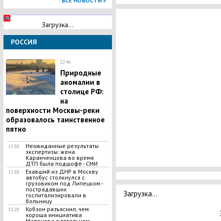
ВСЕ НОВОСТИ »
Загрузка...
РОССИЯ
22:46
​Природные
аномалии в
столице РФ:
на
поверхности Москвы-реки
образовалось таинственное
пятно
Неожиданные результаты
11:58
экспертизы: жена
Каранченцова во время
ДТП была подшофе - СМИ
Ехавший из ДНР в Москву
11:38
автобус столкнулся с
грузовиком под Липецком -
пострадавших
Загрузка...
госпитализировали в
больницу
Кобзон разъяснил, чем
11:28
хороша инициатива
Милонова о тотальном