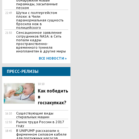
обнаружили новые
пирамиды, засыпанные
песком
Шутки с полтергейстом
22:49
плохи: в Чили
паранормальная сущность
бросила нож в
полицейского
Сенсационное заявление
21:50
сотрудников NASA: в Сеть
попали кадры
пространственно-
временного туннеля
инопланетян в другие миры
ВСЕ НОВОСТИ »
ПРЕСС-РЕЛИЗЫ
10:10
Как победить
в
госзакупках?
Существующие виды
16:10
стиральных машин
Рынок труда России в 2017
12:50
году
В UNIPUMP рассказали о
18:45
фирменном силовом кабеле
для погружных насосов