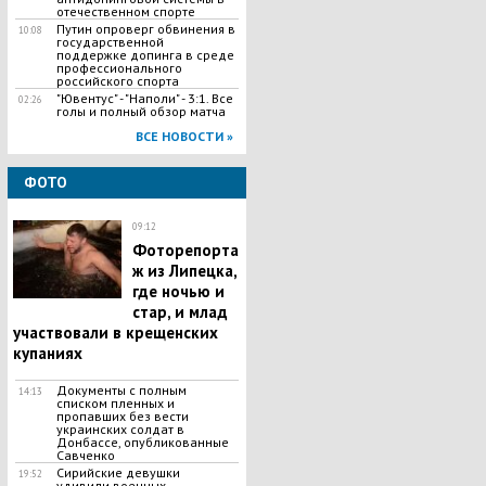
отечественном спорте
Путин опроверг обвинения в
10:08
государственной
поддержке допинга в среде
профессионального
российского спорта
"Ювентус" - "Наполи" - 3:1. Все
02:26
голы и полный обзор матча
ВСЕ НОВОСТИ »
ФОТО
09:12
Фоторепорта
ж из Липецка,
где ночью и
стар, и млад
участвовали в крещенских
купаниях
Документы с полным
14:13
списком пленных и
пропавших без вести
украинских солдат в
Донбассе, опубликованные
Савченко
Сирийские девушки
19:52
удивили военных