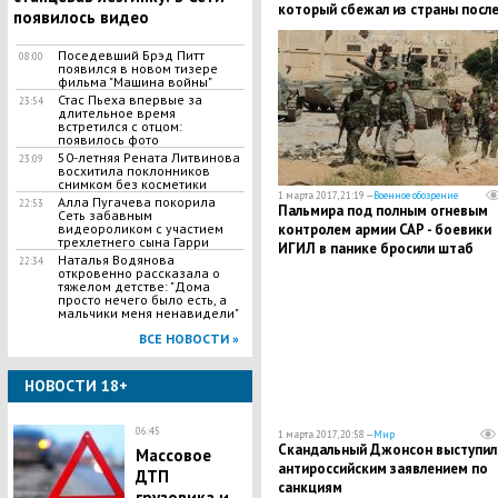
который сбежал из страны посл
появилось видео
крупной кражи
Поседевший Брэд Питт
08:00
появился в новом тизере
фильма "Машина войны"
Стас Пьеха впервые за
23:54
длительное время
встретился с отцом:
появилось фото
50-летняя Рената Литвинова
23:09
восхитила поклонников
снимком без косметики
1 марта 2017, 21:19 —
Военное обозрение
Алла Пугачева покорила
22:53
Пальмира под полным огневым
Сеть забавным
видеороликом с участием
контролем армии САР - боевики
трехлетнего сына Гарри
ИГИЛ в панике бросили штаб
Наталья Водянова
22:34
откровенно рассказала о
тяжелом детстве: "Дома
просто нечего было есть, а
мальчики меня ненавидели"
ВСЕ НОВОСТИ »
НОВОСТИ 18+
06:45
1 марта 2017, 20:58 —
Мир
Скандальный Джонсон выступил
Массовое
антироссийским заявлением по
ДТП
санкциям
грузовика и