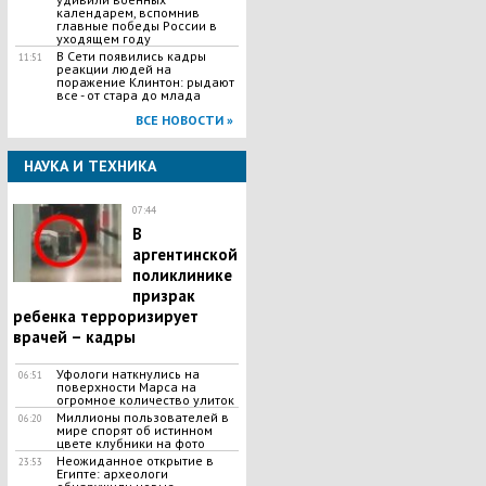
календарем, вспомнив
главные победы России в
уходящем году
В Сети появились кадры
11:51
реакции людей на
поражение Клинтон: рыдают
все - от стара до млада
ВСЕ НОВОСТИ »
НАУКА И ТЕХНИКА
07:44
В
аргентинской
поликлинике
призрак
ребенка терроризирует
врачей – кадры
Уфологи наткнулись на
06:51
поверхности Марса на
огромное количество улиток
Миллионы пользователей в
06:20
мире спорят об истинном
цвете клубники на фото
Неожиданное открытие в
23:53
Египте: археологи