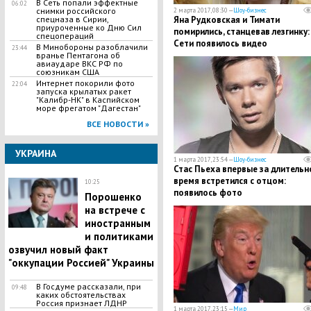
В Сеть попали эффектные
06:02
снимки российского
2 марта 2017, 08:30 —
Шоу-бизнес
спецназа в Сирии,
Яна Рудковская и Тимати
приуроченные ко Дню Сил
помирились, станцевав лезгинку:
спецопераций
Сети появилось видео
В Минобороны разоблачили
23:44
вранье Пентагона об
авиаударе ВКС РФ по
союзникам США
Интернет покорили фото
22:04
запуска крылатых ракет
"Калибр-НК" в Каспийском
море фрегатом "Дагестан"
ВСЕ НОВОСТИ »
УКРАИНА
1 марта 2017, 23:54 —
Шоу-бизнес
Стас Пьеха впервые за длительн
время встретился с отцом:
10:25
появилось фото
Порошенко
на встрече с
иностранным
и политиками
озвучил новый факт
"оккупации Россией" Украины
В Госдуме рассказали, при
09:48
каких обстоятельствах
Россия признает ЛДНР
1 марта 2017, 23:15 —
Мир