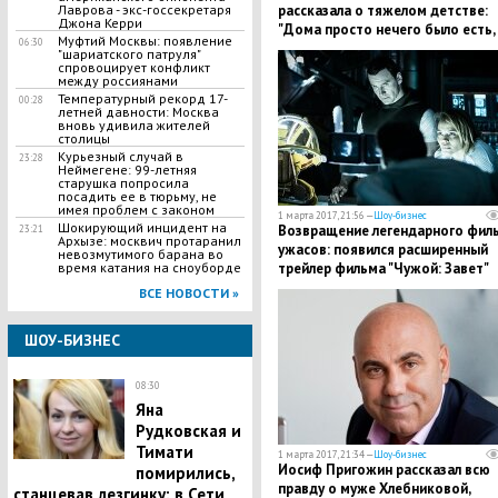
Лаврова - экс-госсекретаря
рассказала о тяжелом детстве:
Джона Керри
"Дома просто нечего было есть,
Муфтий Москвы: появление
06:30
мальчики меня ненавидели"
"шариатского патруля"
спровоцирует конфликт
между россиянами
​Температурный рекорд 17-
00:28
летней давности: Москва
вновь удивила жителей
столицы
Курьезный случай в
23:28
Неймегене: 99-летняя
старушка попросила
посадить ее в тюрьму, не
имея проблем с законом
1 марта 2017, 21:56 —
Шоу-бизнес
​Шокирующий инцидент на
Возвращение легендарного фил
23:21
Архызе: москвич протаранил
ужасов: появился расширенный
невозмутимого барана во
время катания на сноуборде
трейлер фильма "Чужой: Завет"
Ридли Скотта
ВСЕ НОВОСТИ »
ШОУ-БИЗНЕС
08:30
Яна
Рудковская и
Тимати
1 марта 2017, 21:34 —
Шоу-бизнес
Иосиф Пригожин рассказал всю
помирились,
правду о муже Хлебниковой,
станцевав лезгинку: в Сети