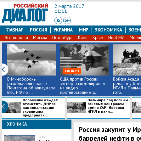
2 марта 2017
11:11
ГЛАВНАЯ
РОССИЯ
УКРАИНА
МИР
ЭКОНОМИКА
ВОЕН
Все новости
Москва
Петербург
Киев
Крым
ИноСМИ
Мнен
сюжет
В Минобороны
США против России:
Войска Асада 
разоблачили вранье
эксперт смоделировал
реванш у бое
Пентагона об авиаударе
на видео
ИГИЛ в Пальм
ВКС РФ по ...
противостояние д...
гото...
Порошенко жаждет
Пальмира под полным
отомстить ДНР за
огневым контролем
национализацию
армии САР - боевики
украинских
ИГИЛ в пани...
предприяти...
ХРОНИКА
Россия закупит у И
баррелей нефти в о
19:00