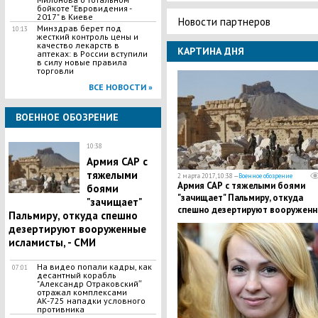
бойкоте "Евровидения -
2017" в Киеве
Новости партнеров
Минздрав берет под
10:13
жесткий контроль цены и
качество лекарств в
КАРТИНА ДНЯ
аптеках: в России вступили
в силу новые правила
торговли
ВСЕ НОВОСТИ »
ВОЕННОЕ ОБОЗРЕНИЕ
10:38
Армия САР с
тяжелыми
2 марта 2017, 10:38 —
Военное обозрение
Армия САР с тяжелыми боями
боями
"зачищает" Пальмиру, откуда
"зачищает"
спешно дезертируют вооружен
Пальмиру, откуда спешно
исламисты, - СМИ
дезертируют вооруженные
исламисты, - СМИ
На видео попали кадры, как
07:01
десантный корабль
"Александр Отраковскийʺ
отражал комплексами
АК-725 нападки условного
противника