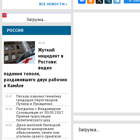
В зак
ВСЕ НОВОСТИ »
Загрузка...
РОССИЯ
20:20
​Жуткий
инцидент в
Ростове:
видео
падения тополя,
раздавившего двух рабочих
в КамАзе
Песков озвучил тематику
19:47
грядущих переговоров
Путина и Лукашенко
Поединок с Владимиром
19:30
Соловьевым от 30.03.2017.
Прямая трансляция
политического шоу
Двое жителей Липецкой
19:05
области шокировали
Загрузка...
объяснением, зачем они
утопили своего приятеля