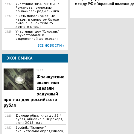
между РФ и Украиной полезно д
Участница "ВИА Гры" Миша
12:47
Романова полностью
США
обнажилась ради снимка
В Сеть попали ужасные
07:42
кадры: в споротом брюхе
питона нашли тело 25-
летнего юноши
Участницы шоу "Холостяк"
18:19
поучаствовали в
откровенной фотосессии
ВСЕ НОВОСТИ »
ЭКОНОМИКА
12:07
Французские
аналитики
сделали
радужный
прогноз для российского
рубля
Доллар обвалился до 56,4
11:10
рубля, обновив антирекорд
июня 2015 года
Sputnik: “Газпром”
14:52
окончательно определился,