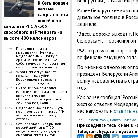
Белоруссии", - сказал инфо
В Сеть попали
первые
Ранее белорусские компан
кадры полета
дизельное топливо в Росси
новейшего
дешевле.
самолета РЛС А-50У,
способного найти врага на
"Здесь дороже выходит. Н
высоте 400 километров
белорусам", — объяснил он.
​Появились кадры
20:49
РФ сократила экспорт нефт
пребывания Путина с
Медведевым и Шойгу в
по февраль текущего года 
Арктике: президент РФ
собственноручно проделал
По мнению одного из оппо
путь в ледяную пещеру
Украинские журналисты
10:44
президент Белоруссии Але
показали, как убийца
Вороненкова воевал в
волну недовольства в стра
Донбассе, – кадры
года.
Пилот Ту-154 поддался
12:02
иллюзии "черной дыры": СМИ
выяснили новые
Как ранее сообщал "Россий
обстоятельства крушения
лайнера под Сочи
жестко ответил Медведеву 
Медведев может покинуть
00:53
нас наклонять и
ставить на
пост премьер-министра РФ -
эксперты назвали дату
отставки
Теги:
,
Новости России
Новости Белорусси
Сеть взорвали кадры, как
Присоединяйтесь к нам в Fa
06:03
российский танк Т-90
Telegram. Будьте в курсе п
выдерживает два удара
американских ПТУРов