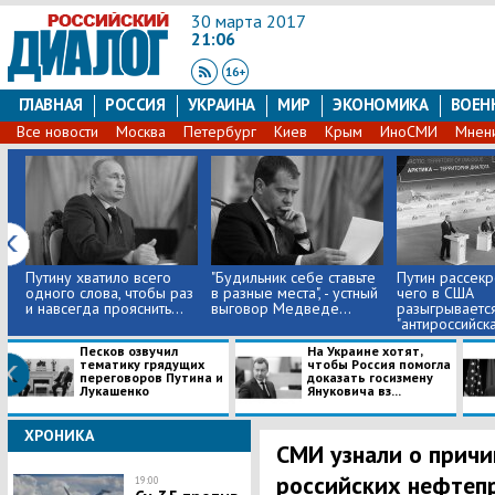
30 марта 2017
21:06
ГЛАВНАЯ
РОССИЯ
УКРАИНА
МИР
ЭКОНОМИКА
ВОЕН
Все новости
Москва
Петербург
Киев
Крым
ИноСМИ
Мнен
Путину хватило всего
"Будильник себе ставьте
Путин рассекр
одного слова, чтобы раз
в разные места", - устный
чего в США
и навсегда прояснить...
выговор Медведе...
разыгрываетс
"антироссийская
Песков озвучил
На Украине хотят,
тематику грядущих
чтобы Россия помогла
переговоров Путина и
доказать госизмену
Лукашенко
Януковича вз...
ХРОНИКА
СМИ узнали о причи
российских нефтеп
19:00