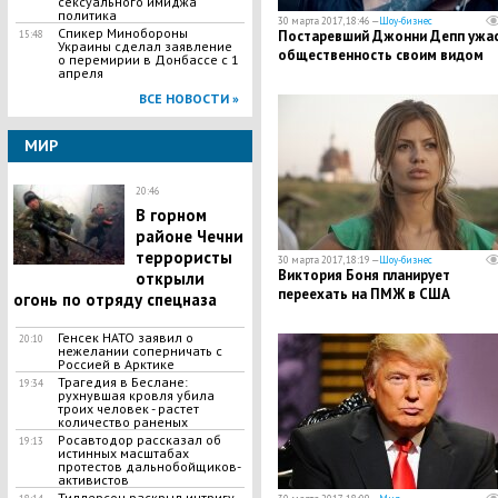
сексуального имиджа
политика
30 марта 2017, 18:46 —
Шоу-бизнес
Спикер Минобороны
Постаревший Джонни Депп ужас
15:48
Украины сделал заявление
общественность своим видом
о перемирии в Донбассе с 1
апреля
ВСЕ НОВОСТИ »
МИР
20:46
В горном
районе Чечни
террористы
30 марта 2017, 18:19 —
Шоу-бизнес
Виктория Боня планирует
открыли
переехать на ПМЖ в США
огонь по отряду спецназа
Генсек НАТО заявил о
20:10
нежелании соперничать с
Россией в Арктике
Трагедия в Беслане:
19:34
рухнувшая кровля убила
троих человек - растет
количество раненых
Росавтодор рассказал об
19:13
истинных масштабах
протестов дальнобойщиков-
активистов
Тиллерсон раскрыл интригу