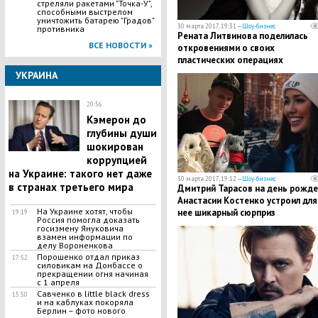
стреляли ракетами "Точка-У",
способными выстрелом
уничтожить батарею "Градов"
30 марта 2017, 19:31 —
Шоу-бизнес
противника
Рената Литвинова поделилась
ВСЕ НОВОСТИ »
откровениями о своих
пластических операциях
УКРАИНА
20:56
Кэмерон до
глубины души
шокирован
коррупцией
на Украине: такого нет даже
30 марта 2017, 19:12 —
Шоу-бизнес
в странах третьего мира
Дмитрий Тарасов на день рожде
Анастасии Костенко устроил для
На Украине хотят, чтобы
нее шикарный сюрприз
19:19
Россия помогла доказать
госизмену Януковича
взамен информации по
делу Вороненкова
Порошенко отдал приказ
17:52
силовикам на Донбассе о
прекращении огня начиная
с 1 апреля
Савченко в little black dress
15:50
и на каблуках покоряла
Берлин – фото нового