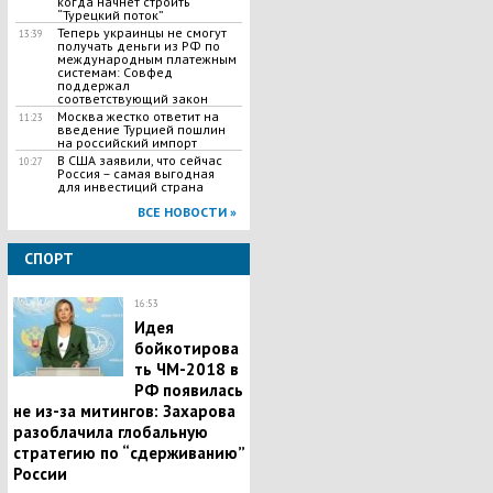
когда начнет строить
“Турецкий поток”
Теперь украинцы не смогут
13:39
получать деньги из РФ по
международным платежным
системам: Совфед
поддержал
соответствующий закон
Москва жестко ответит на
11:23
введение Турцией пошлин
на российский импорт
В США заявили, что сейчас
10:27
Россия – самая выгодная
для инвестиций страна
ВСЕ НОВОСТИ »
СПОРТ
16:53
Идея
бойкотирова
ть ЧМ-2018 в
РФ появилась
не из-за митингов: Захарова
разоблачила глобальную
стратегию по “сдерживанию”
России