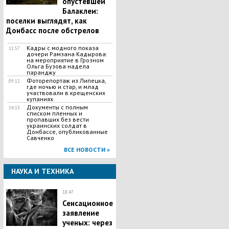
опустевшей
Балаклеи:
поселки выглядят, как
Донбасс после обстрелов
Кадры с модного показа
11:57
дочери Рамзана Кадырова:
на мероприятие в Грозном
Ольга Бузова надела
паранджу
Фоторепортаж из Липецка,
09:12
где ночью и стар, и млад
участвовали в крещенских
купаниях
Документы с полным
14:13
списком пленных и
пропавших без вести
украинских солдат в
Донбассе, опубликованные
Савченко
ВСЕ НОВОСТИ »
НАУКА И ТЕХНИКА
18:47
Сенсационное
заявление
ученых: через