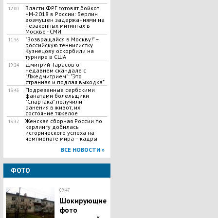
Власти ФРГ готовят бойкот
12:00
ЧМ-2018 в России: Берлин
возмущен задержаниями на
незаконных митингах в
Москве - СМИ
"Возвращайся в Москву!" –
11:56
российскую теннисистку
Кузнецову оскорбили на
турнире в США
Дмитрий Тарасов о
19:24
недавнем скандале с
"Лжедмитрием": "Это
странная и подлая выходка"
Подрезанные сербскими
13:43
фанатами болельщики
"Спартака" получили
ранения в живот, их
состояние тяжелое
Женская сборная России по
13:32
керлингу добилась
исторического успеха на
чемпионате мира – кадры
ВСЕ НОВОСТИ »
ФОТО
09:47
Шокирующие
фото