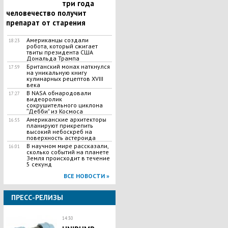
три года
человечество получит
препарат от старения
Американцы создали
18:23
робота, который сжигает
твиты президента США
Дональда Трампа
Британский монах наткнулся
17:59
на уникальную книгу
кулинарных рецептов XVIII
века
В NASA обнародовали
17:27
видеоролик
сокрушительного циклона
ʺДебби" из Космоса
Американские архитекторы
16:55
планируют прикрепить
высокий небоскреб на
поверхность астероида
В научном мире рассказали,
16:01
сколько событий на планете
Земля происходит в течение
5 секунд
ВСЕ НОВОСТИ »
ПРЕСС-РЕЛИЗЫ
14:30