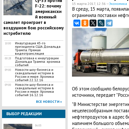
Су-35 против
15 марта 2017, 12:36 —
Экономика
F-22: почему
В среду, 15 марта, появил
американски
ограничила поставки нефт
й военный
самолет проиграет в
воздушном бою российскому
истребителю
Инаугурация 45-го
10:00
президента США Дональда
Трампа. Прямая
видеотрансляция
Подготовка к инаугурации
00:28
Дональда Трампа: хроника
событий
Новости шоу-бизнеса и
09:00
скандальные истории в
России и мире. Хроника
событий 22.12.16
Новости шоу-бизнеса и
09:00
Об этом сообщило белорусс
скандальные истории в
России и мире. Хроника
источники, передает "Росси
событий 16.12.16
ВСЕ НОВОСТИ »
"В Министерстве энергети
нецелесообразным поставк
ВЫБОР РЕДАКЦИИ
нефтепродуктов в адрес бе
наличием большого объем
06:03