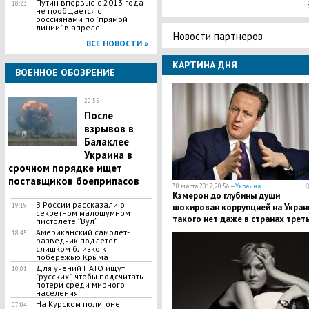
Путин впервые с 2013 года
18:23
не пообщается с
россиянами по "прямой
линии" в апреле
Новости партнеров
ВСЕ НОВОСТИ »
КАРТИНА ДНЯ
ВОЕННОЕ ОБОЗРЕНИЕ
20:55
После
взрывов в
Балаклее
Украина в
срочном порядке ищет
поставщиков боеприпасов
30 марта 2017, 20:56 —
Украина
Кэмерон до глубины души
В России рассказали о
19:19
шокирован коррупцией на Украи
секретном малошумном
такого нет даже в странах трет
пистолете ʺВулʺ
мира
Американский самолет-
18:45
разведчик подлетел
слишком близко к
побережью Крыма
Для учений НАТО ищут
10:01
"русских", чтобы подсчитать
потери среди мирного
населения
На Курском полигоне
07:04