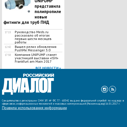
UNIPUMP
представила
полипропиле
новые
фитинги для труб ПНД
Руководство Meds.ru
17:15
рассказало об итогах
первых шести месяцев
работы
Вышел релиз обновления
12:42
PushMe Messenger 3.0
Компания UNIPUMP станет
17:50
участницей выставки «ISH»
Frankfurt am Main 2017
ВСЕ НОВОСТИ »
Свидетельство о регистрации СМИ ЭЛ № ФС 77 - 68342 выдано федеральной службой по надзору в
сфере связи, информационных технологий и массовых коммуникаций (Роскомнадзор) 16.01.2017 г.
Правила использования информации