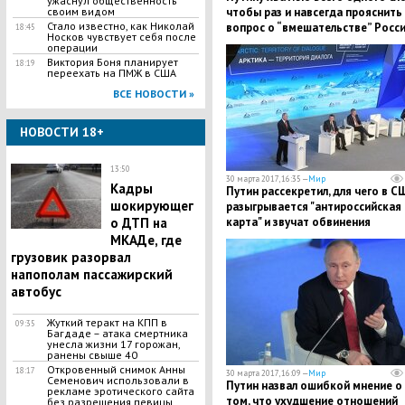
ужаснул общественность
своим видом
чтобы раз и навсегда прояснить
Стало известно, как Николай
вопрос о “вмешательстве” Росси
18:45
Носков чувствует себя после
выборы США
операции
Виктория Боня планирует
18:19
переехать на ПМЖ в США
ВСЕ НОВОСТИ »
НОВОСТИ 18+
13:50
30 марта 2017, 16:35 —
Мир
Кадры
Путин рассекретил, для чего в С
шокирующег
разыгрывается "антироссийская
о ДТП на
карта" и звучат обвинения
МКАДе, где
грузовик разорвал
напополам пассажирский
автобус
Жуткий теракт на КПП в
09:35
Багдаде – атака смертника
унесла жизни 17 горожан,
ранены свыше 40
Откровенный снимок Анны
18:17
30 марта 2017, 16:09 —
Мир
Семенович использовали в
Путин назвал ошибкой мнение о
рекламе эротического сайта
том, что ухудшение отношений
без разрешения певицы