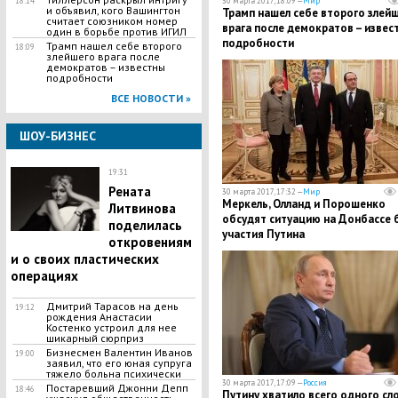
18:14
30 марта 2017, 18:09 —
Мир
и объявил, кого Вашингтон
Трамп нашел себе второго злей
считает союзником номер
врага после демократов – извес
один в борьбе против ИГИЛ
подробности
Трамп нашел себе второго
18:09
злейшего врага после
демократов – известны
подробности
ВСЕ НОВОСТИ »
ШОУ-БИЗНЕС
19:31
Рената
30 марта 2017, 17:32 —
Мир
Меркель, Олланд и Порошенко
Литвинова
обсудят ситуацию на Донбассе 
поделилась
участия Путина
откровениям
и о своих пластических
операциях
Дмитрий Тарасов на день
19:12
рождения Анастасии
Костенко устроил для нее
шикарный сюрприз
Бизнесмен Валентин Иванов
19:00
заявил, что его юная супруга
тяжело больна психически
30 марта 2017, 17:09 —
Россия
Постаревший Джонни Депп
18:46
Путину хватило всего одного сло