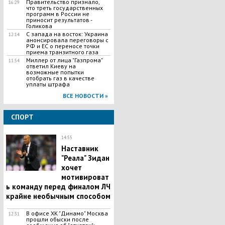
Правительство признало,
16:29
что треть государственных
программ в России не
приносит результатов -
Голикова
С запада на восток: Украина
12:14
анонсировала переговоры с
РФ и ЕС о переносе точки
приема транзитного газа
Миллер от лица "Газпрома"
11:54
ответил Киеву на
возможные попытки
отобрать газ в качестве
уплаты штрафа
ВСЕ НОВОСТИ »
СПОРТ
14:55
Наставник
"Реала" Зидан
хочет
мотивироват
ь команду перед финалом ЛЧ
крайне необычным способом
В офисе ХК "Динамо" Москва
12:31
прошли обыски после