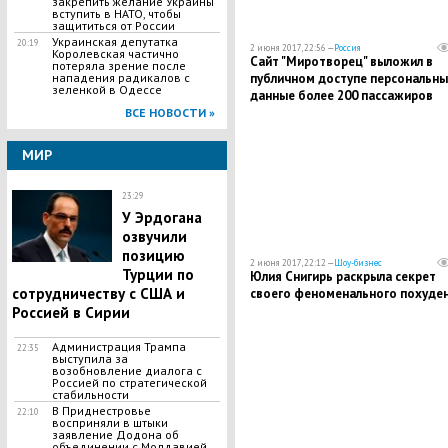
закрепить желание Украины
вступить в НАТО, чтобы
защититься от России
Украинская депутатка
20:19
2 июня 2017, 22:56 —
Россия
Королевская частично
Сайт "Миротворец" выложил в
потеряла зрение после
публичном доступе персональны
нападения радикалов с
зеленкой в Одессе
данные более 200 пассажиров
круизного лайнера "Князь
ВСЕ НОВОСТИ »
Владимир"
МИР
23:29
У Эрдогана
озвучили
позицию
2 июня 2017, 22:12 —
Шоу-бизнес
Турции по
Юлия Снигирь раскрыла секрет
сотрудничеству с США и
своего феноменального похуде
Россией в Сирии
Администрация Трампа
22:35
выступила за
возобновление диалога с
Россией по стратегической
стабильности
В Приднестровье
22:10
восприняли в штыки
заявление Додона об
объединении с Молдавией