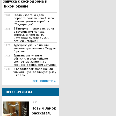
запуска с космодрома в
Тихом океане
Стала известна дата
21:09
первого полета новейшего
пилотируемого корабля
"Федерация"
В Интернет попала история
18:51
о грузинском монахе,
который живет на 40-
метровой высоте с 2000-
летней историей
Турецкие ученые нашли
18:20
уникальную мозаику Медузы
Горгоны
Британские ученые
17:18
объяснили сильнейшие
солнечные затмения в
Космосе двойником Сатурна
В Коралловом море нашли
16:46
уникальную ʺбезликуюʺ рыбу
– кадры
ВСЕ НОВОСТИ »
ПРЕСС-РЕЛИЗЫ
16:50
Новый Замок
рассказал,