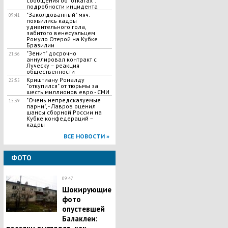
сообщения об "откатах":
подробности инцидента
"Заколдованный" мяч:
09:41
появились кадры
удивительного гола,
забитого венесуэльцем
Ромуло Отерой на Кубке
Бразилии
"Зенит" досрочно
21:36
аннулировал контракт с
Луческу – реакция
общественности
Криштиану Роналду
22:55
"откупился" от тюрьмы за
шесть миллионов евро - СМИ
"Очень непредсказуемые
15:39
парни", - Лавров оценил
шансы сборной России на
Кубке конфедераций –
кадры
ВСЕ НОВОСТИ »
ФОТО
09:47
Шокирующие
фото
опустевшей
Балаклеи: