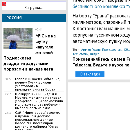
беспилотного комплекса ʺУ
Загрузка...
На борту ʺУранаʺ располаг
РОССИЯ
миллиметров, спаренный п
К достоинствам машины м
00:48
корпус на гусеничном ходу
МЧС не на
автоматическую пушку мо
шутку
напугало
Теги:
,
,
Армия России
Происшествия
Общ
жителей
,
Технологии
Видео
Подмосковья
Присоединяйтесь к нам в Fa
двадцатиградусными
Telegram. Будьте в курсе п
морозами в начале лета
В закладки
Глава ВТБ Костин объяснил,
00:22
почему Путин должен
участвовать в
президентских выборах
Шокирующий инцидент в
23:13
Москве: женщина на глазах
у родственницы размозжила
молотком голову ребенку и
выбросилась из окна
Сайт "Миротворец" выложил
22:56
в публичном доступе
персональные данные
более 200 пассажиров
круизного лайнера "Князь
Владимир"