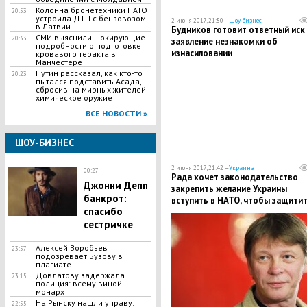
Колонна бронетехники НАТО
20:53
устроила ДТП с бензовозом
2 июня 2017, 21:50 —
Шоу-бизнес
в Латвии
Будников готовит ответный иск
СМИ выяснили шокирующие
20:33
заявление незнакомки об
подробности о подготовке
изнасиловании
кровавого теракта в
Манчестере
Путин рассказал, как кто-то
20:23
пытался подставить Асада,
сбросив на мирных жителей
химическое оружие
ВСЕ НОВОСТИ »
ШОУ-БИЗНЕС
2 июня 2017, 21:42 —
Украина
00:27
Рада хочет законодательство
Джонни Депп
закрепить желание Украины
банкрот:
вступить в НАТО, чтобы защити
спасибо
от России
сестричке
Алексей Воробьев
23:57
подозревает Бузову в
плагиате
Довлатову задержала
23:15
полиция: всему виной
монарх
На Рынску нашли управу:
22:55