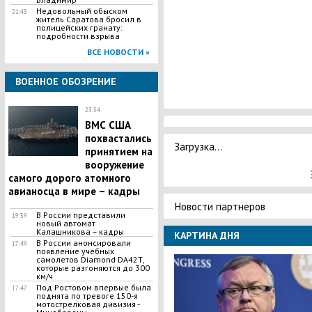
Недовольный обыском
21:43
житель Саратова бросил в
полицейских гранату:
подробности взрыва
ВСЕ НОВОСТИ »
ВОЕННОЕ ОБОЗРЕНИЕ
23:54
ВМС США
похвастались
Загрузка...
принятием на
вооружение
самого дорого атомного
авианосца в мире – кадры
Новости партнеров
В России представили
19:39
новый автомат
Калашникова – кадры
КАРТИНА ДНЯ
В России анонсировали
17:49
появление учебных
самолетов Diamond DA42Т,
которые разгоняются до 300
км/ч
Под Ростовом впервые была
17:47
поднята по тревоге 150-я
мотострелковая дивизия -