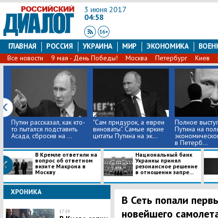
3 июня 2017
04:58
ГЛАВНАЯ
РОССИЯ
УКРАИНА
МИР
ЭКОНОМИКА
ВОЕН
Все новости
9 мая - День Победы!
Москва
Петербург
Киев
Путин рассказал, как кто-
"Сам придурок, а евреи
Полное высту
то пытался подставить
виноваты". Самые яркие
Путина на пол
Асада, сбросив на ...
цитаты Путина на эк...
экономическо
в Петерб...
В Кремле ответили на
Национальный банк
вопрос об ответном
Украины принял
визите Макрона в
резонансное решение
Москву
в отношении запре...
ХРОНИКА
В Сеть попали перв
новейшего самолета
17:59