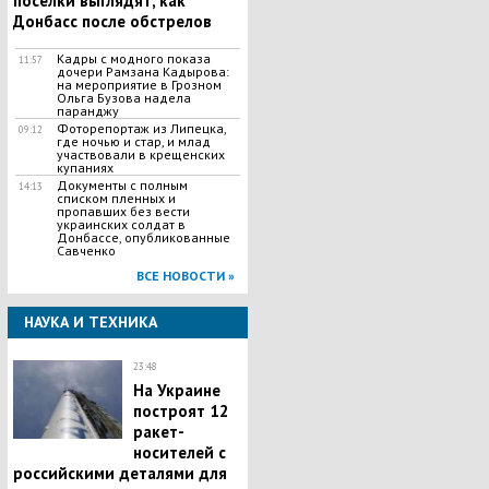
поселки выглядят, как
Донбасс после обстрелов
Кадры с модного показа
11:57
дочери Рамзана Кадырова:
на мероприятие в Грозном
Ольга Бузова надела
паранджу
Фоторепортаж из Липецка,
09:12
где ночью и стар, и млад
участвовали в крещенских
купаниях
Документы с полным
14:13
списком пленных и
пропавших без вести
украинских солдат в
Донбассе, опубликованные
Савченко
ВСЕ НОВОСТИ »
НАУКА И ТЕХНИКА
23:48
На Украине
построят 12
ракет-
носителей с
российскими деталями для