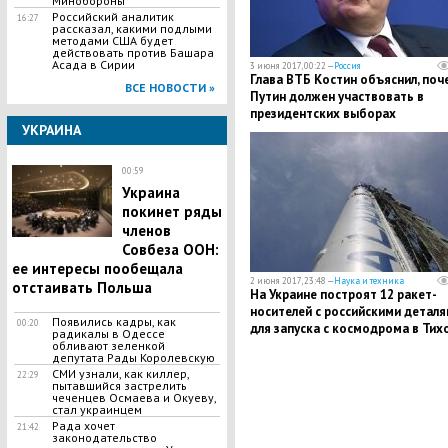
Минобороны
Российский аналитик
16:27
рассказал, какими подлыми
методами США будет
действовать против Башара
Асада в Сирии
3 июня 2017, 00:22 —
Россия
Глава ВТБ Костин объяснил, поч
ВСЕ НОВОСТИ »
Путин должен участвовать в
президентских выборах
УКРАИНА
00:59
Украина
покинет ряды
членов
Совбеза ООН:
ее интересы пообещала
2 июня 2017, 23:48 —
Наука и техника
отстаивать Польша
На Украине построят 12 ракет-
носителей с российскими детал
Появились кадры, как
00:20
для запуска с космодрома в Тих
радикалы в Одессе
океане
обливают зеленкой
депутата Рады Королевскую
СМИ узнали, как киллер,
22:29
пытавшийся застрелить
чеченцев Осмаева и Окуеву,
стал украинцем
Рада хочет
21:42
законодательство