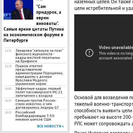
наземных целей. Он также 
"Сам
цели истребительной и уд
придурок, а
евреи
виноваты".
Самые яркие цитаты Путина
на экономическом форуме в
Петербурге
Захарова "заткнула за пояс"
11:35
финского журналиста -
кадры жесткой перепалки
на брифинге
Пушков ответил
15:13
представителю
администрации Порошенко,
нашедшему у дочери
Ярослава Мудрого
украинские корни
Эффектные кадры: первый
16:03
полет пассажирского МС-21
запечатлен с воздуха
Основой для возведения 
Санкции против России:
16:35
тяжелый военно-транспор
стало известно, о чем
договорились лидеры G7
способность выявить цели 
Российский
10:33
бомбардировщик Т-50:
пребывают на высоте 200
никаких шансов США
РЛС может сопровождать д
ВСЕ НОВОСТИ »
Ранее Интернет взорвали 