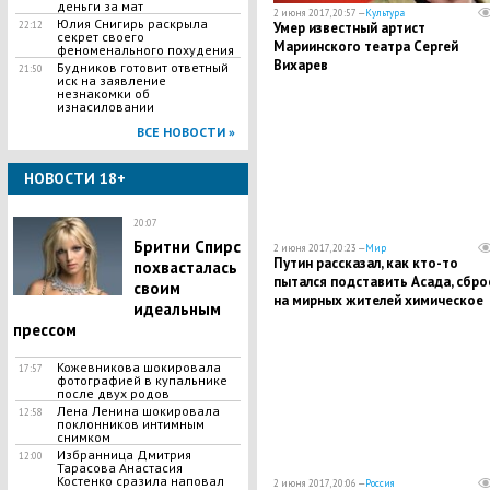
деньги за мат
2 июня 2017, 20:57 —
Культура
Юлия Снигирь раскрыла
Умер известный артист
22:12
секрет своего
Мариинского театра Сергей
феноменального похудения
Вихарев
Будников готовит ответный
21:50
иск на заявление
незнакомки об
изнасиловании
ВСЕ НОВОСТИ »
НОВОСТИ 18+
20:07
Бритни Спирс
2 июня 2017, 20:23 —
Мир
Путин рассказал, как кто-то
похвасталась
пытался подставить Асада, сбро
своим
на мирных жителей химическое
идеальным
оружие
прессом
Кожевникова шокировала
17:57
фотографией в купальнике
после двух родов
Лена Ленина шокировала
12:58
поклонников интимным
снимком
Избранница Дмитрия
12:00
Тарасова Анастасия
Костенко сразила наповал
2 июня 2017, 20:06 —
Россия