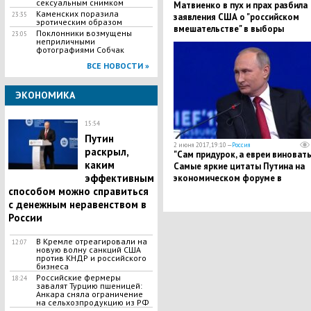
сексуальным снимком
Матвиенко в пух и прах разбила
Каменских поразила
23:35
заявления США о "российском
эротическим образом
вмешательстве" в выборы
Поклонники возмущены
23:05
неприличными
фотографиями Собчак
ВСЕ НОВОСТИ »
ЭКОНОМИКА
15:54
Путин
2 июня 2017, 19:10 —
Россия
раскрыл,
"Сам придурок, а евреи виноваты
каким
Самые яркие цитаты Путина на
эффективным
экономическом форуме в
Петербурге
способом можно справиться
с денежным неравенством в
России
В Кремле отреагировали на
12:07
новую волну санкций США
против КНДР и российского
бизнеса
Российские фермеры
18:24
завалят Турцию пшеницей:
Анкара сняла ограничение
на сельхозпродукцию из РФ