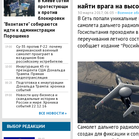
В Киеве сотни
найти врага на выс
протестующи
х против
30 марта 2017, 06:03 —
Военное об
В Сеть попали уникальные
блокировки
"Вконтакте" собираются
самолета дальнего радиол
идти к администрации
Госиспытания проходили в
Порошенко
переучивания летного сост
сообщает издание ʺРоссий
Су-35 против F-22: почему
19:00
американский военный
самолет проиграет в
воздушном бою
российскому истребителю
Инаугурация 45-го
10:00
президента США Дональда
Трампа. Прямая
видеотрансляция
Подготовка к инаугурации
00:28
Дональда Трампа: хроника
событий
Новости шоу-бизнеса и
09:00
скандальные истории в
России и мире. Хроника
событий 22.12.16
ВСЕ НОВОСТИ »
ВЫБОР РЕДАКЦИИ
Самолет дальнего радиол
создан для фиксации и со
19:10