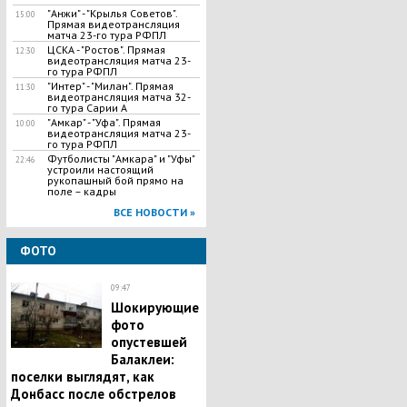
"Анжи" - "Крылья Советов".
15:00
Прямая видеотрансляция
матча 23-го тура РФПЛ
ЦСКА - "Ростов". Прямая
12:30
видеотрансляция матча 23-
го тура РФПЛ
"Интер" - "Милан". Прямая
11:30
видеотрансляция матча 32-
го тура Сарии А
"Амкар" - "Уфа". Прямая
10:00
видеотрансляция матча 23-
го тура РФПЛ
Футболисты "Амкара" и "Уфы"
22:46
устроили настоящий
рукопашный бой прямо на
поле – кадры
ВСЕ НОВОСТИ »
ФОТО
09:47
Шокирующие
фото
опустевшей
Балаклеи:
поселки выглядят, как
Донбасс после обстрелов