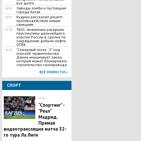
все долги
Заводы-зомби и пустующие
00:35
города Китая
Кудрин рассказал рецепт
14:57
противодействия новым
санкциям
TASS: Аналитики раскрыли
07:58
перспективы дальнейшего
участия России в сделке по
сокращению добычи нефти
ОПЕК
"Северный поток - 2" под
10:32
угрозой: правительство
Дании инициирует закон,
который может блокировать
строительство газопровода
ВСЕ НОВОСТИ »
СПОРТ
15:15
"Спортинг" -
"Реал"
Мадрид.
Прямая
видеотрансляция матча 32-
го тура Ла Лиги