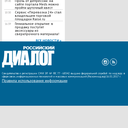
Прочь от депрессии: на
09:45
сайте портала Meds можно
пройти шуточный квест
Сервис «Перевозка 24» стал
10:30
владельцем торговой
площадки Raise.ru
Гениальное открытие: в
16:39
продажу поступят
аксессуары из
сверхпрочного материала!
ВСЕ НОВОСТИ »
Свидетельство о регистрации СМИ ЭЛ № ФС 77 - 68342 выдано федеральной службой по надзору в
сфере связи, информационных технологий и массовых коммуникаций (Роскомнадзор) 16.01.2017 г.
Правила использования информации