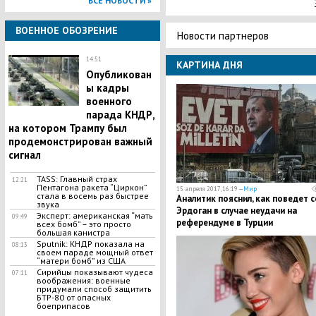
ВСЕ НОВОСТИ »
ВОЕННОЕ ОБОЗРЕНИЕ
Новости партнеров
14:51
КАРТИНА ДНЯ
Опубликован
ы кадры
военного
парада КНДР,
на котором Трампу был
продемонстрирован важный
сигнал
TASS: Главный страх
12:21
Пентагона ракета “Циркон”
15 апреля 2017, 16:19 —
Мир
стала в восемь раз быстрее
Аналитик пояснил, как поведет 
звука
Эрдоган в случае неудачи на
Эксперт: американская “мать
09:49
референдуме в Турции
всех бомб” – это просто
большая канистра
Sputnik: КНДР показала на
08:13
своем параде мощный ответ
“матери бомб” из США
Сирийцы показывают чудеса
07:11
воображения: военные
придумали способ защитить
БТР-80 от опасных
боеприпасов