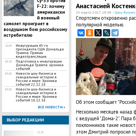
Су-35 против
Анастасией Костенк
F-22: почему
американски
15 марта 2017, 18:04 —
Шоу-бизнес
Спортсмен откровенно расс
й военный
самолет проиграет в
популярной моделью.
воздушном бою российскому
истребителю
Инаугурация 45-го
10:00
президента США Дональда
Трампа. Прямая
видеотрансляция
Подготовка к инаугурации
00:28
Дональда Трампа: хроника
событий
Новости шоу-бизнеса и
09:00
скандальные истории в
России и мире. Хроника
событий 22.12.16
Новости шоу-бизнеса и
09:00
скандальные истории в
России и мире. Хроника
событий 16.12.16
Об этом сообщает "Российс
ВСЕ НОВОСТИ »
Несколько месяцев назад 
с ведущей "Дома-2". Пара б
ВЫБОР РЕДАКЦИИ
поклонников такие новост
этом Дмитрий попросил по
11:29