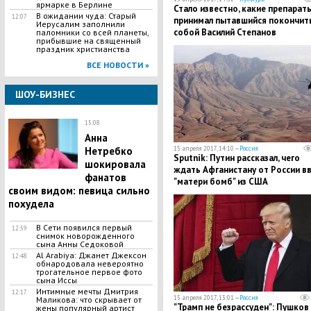
ярмарке в Берлине
Стало известно, какие препарат
В ожидании чуда: Старый
12:07
принимал пытавшийся покончить
Иерусалим заполнили
собой Василий Степанов
паломники со всей планеты,
прибывшие на священный
праздник христианства
ВСЕ НОВОСТИ »
ШОУ-БИЗНЕС
15:08
Анна
Нетребко
15 апреля 2017, 14:10 —
Россия
Sputnik: Путин рассказал, чего
шокировала
ждать Афганистану от России в
фанатов
"матери бомб" из США
своим видом: певица сильно
похудела
В Сети появился первый
12:59
снимок новорожденного
сына Анны Седоковой
Al Arabiya: Джанет Джексон
12:48
обнародовала невероятно
трогательное первое фото
сына Иссы
Интимные мечты Дмитрия
12:17
15 апреля 2017, 13:01 —
Россия
Маликова: что скрывает от
"Трамп не безрассуден": Пушков
жены популярный артист