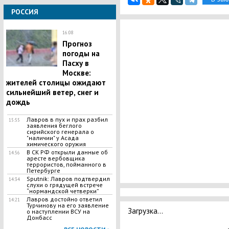
РОССИЯ
16:08
​Прогноз
погоды на
Пасху в
Москве:
жителей столицы ожидают
сильнейший ветер, снег и
дождь
Лавров в пух и прах разбил
15:55
заявления беглого
сирийского генерала о
"наличии" у Асада
химического оружия
В СК РФ открыли данные об
14:56
аресте вербовщика
террористов, пойманного в
Петербурге
Sputnik: Лавров подтвердил
14:34
слухи о грядущей встрече
“нормандской четверки”
Лавров достойно ответил
14:21
Турчинову на его заявление
Загрузка...
о наступлении ВСУ на
Донбасс