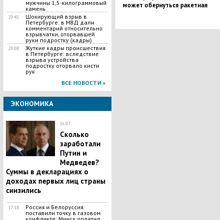
мужчины 1,5-килограммовый
может обернуться ракетная
камень
агрессия США против Сирии
​Шокирующий взрыв в
20:41
Петербурге: в МВД дали
комментарий относительно
взрывчатки, оторвавшей
руки подростку (кадры)
​Жуткие кадры происшествия
20:08
в Петербурге: вследствие
взрыва устройства
подростку оторвало кисти
рук
ВСЕ НОВОСТИ »
ЭКОНОМИКА
16:07
Сколько
заработали
Путин и
Медведев?
Суммы в декларациях о
доходах первых лиц страны
снизились
Россия и Белоруссия
17:18
поставили точку в газовом
конфликте: Минск оплатил