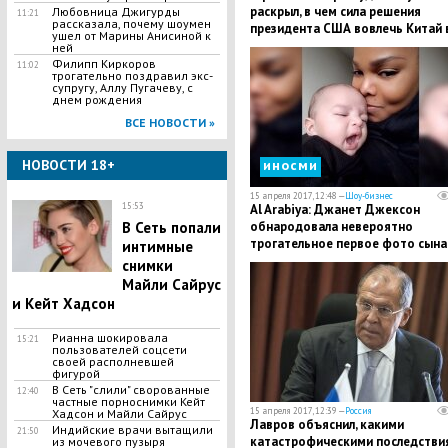
раскрыл, в чем сила решения
Любовница Джигурды
11:21
рассказала, почему шоумен
президента США вовлечь Китай 
ушел от Марины Анисиной к
"большую игру"
ней
Филипп Киркоров
11:02
трогательно поздравил экс-
супругу, Аллу Пугачеву, с
днем рождения
ВСЕ НОВОСТИ »
НОВОСТИ 18+
иносми
15 апреля 2017, 12:48 —
Шоу-бизнес
15:53
Al Arabiya: Джанет Джексон
В Сеть попали
обнародовала невероятно
трогательное первое фото сына
интимные
Иссы
снимки
Майли Сайрус
и Кейт Хадсон
Рианна шокировала
15:21
пользователей соцсети
своей располневшей
фигурой
В Сеть "слили" сворованные
12:40
частные порноснимки Кейт
15 апреля 2017, 12:39 —
Россия
Хадсон и Майли Сайрус
Лавров объяснил, какими
Индийские врачи вытащили
21:50
катастрофическими последстви
из мочевого пузыря