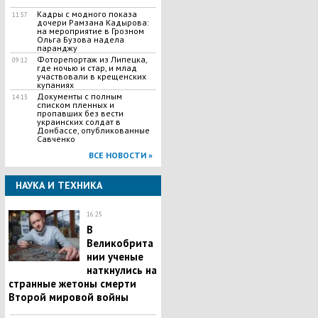
Кадры с модного показа
11:57
дочери Рамзана Кадырова:
на мероприятие в Грозном
Ольга Бузова надела
паранджу
Фоторепортаж из Липецка,
09:12
где ночью и стар, и млад
участвовали в крещенских
купаниях
Документы с полным
14:13
списком пленных и
пропавших без вести
украинских солдат в
Донбассе, опубликованные
Савченко
ВСЕ НОВОСТИ »
НАУКА И ТЕХНИКА
16:25
В
Великобрита
нии ученые
наткнулись на
странные жетоны смерти
Второй мировой войны