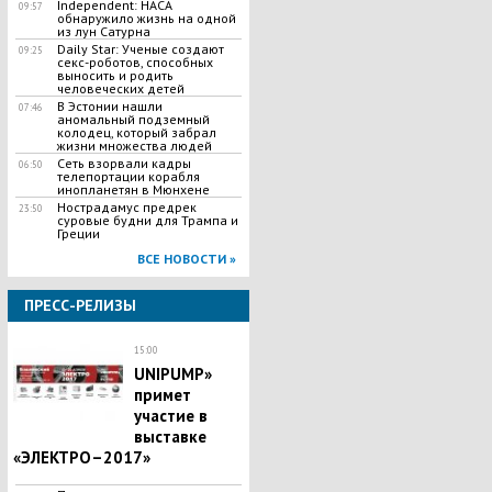
Independent: НАСА
09:57
обнаружило жизнь на одной
из лун Сатурна
Daily Star: Ученые создают
09:25
секс-роботов, способных
выносить и родить
человеческих детей
В Эстонии нашли
07:46
аномальный подземный
колодец, который забрал
жизни множества людей
Сеть взорвали кадры
06:50
телепортации корабля
инопланетян в Мюнхене
Нострадамус предрек
23:50
суровые будни для Трампа и
Греции
ВСЕ НОВОСТИ »
ПРЕСС-РЕЛИЗЫ
15:00
UNIPUMP»
примет
участие в
выставке
«ЭЛЕКТРО–2017»