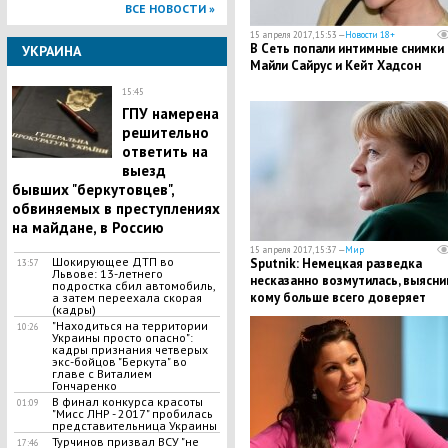
ВСЕ НОВОСТИ »
15 апреля 2017, 15:53 —
Новости 18+
В Сеть попали интимные снимки
УКРАИНА
Майли Сайрус и Кейт Хадсон
15:45
ГПУ намерена
решительно
ответить на
выезд
бывших "беркутовцев",
обвиняемых в преступлениях
на майдане, в Россию
15 апреля 2017, 15:37 —
Мир
​Шокирующее ДТП во
Sputnik: Немецкая разведка
13:57
Львове: 13-летнего
несказанно возмутилась, выясни
подростка сбил автомобиль,
кому больше всего доверяет
а затем переехала скорая
(кадры)
Меркель
​"Находиться на территории
10:26
Украины просто опасно":
кадры признания четверых
экс-бойцов "Беркута" во
главе с Виталием
Гончаренко
В финал конкурса красоты
01:09
"Мисс ЛНР - 2017" пробилась
представительница Украины
Турчинов призвал ВСУ "не
17:46