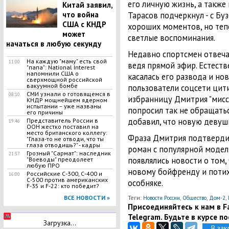
его личную жизнь, а также 
Китай заявил,
что война
Тарасов подчеркнул - с Бу
США с КНДР
хороших моментов, но тепе
может
светлые воспоминания.
начаться в любую секунду
Недавно спортсмен отвеча
На каждую "маму" есть свой
11:00
ведя прямой эфир. Естеств
"папа": National Interest
напомнили США о
касалась его развода и но
сверхмощной российской
вакуумной бомбе
пользователи соцсети цит
СМИ узнали о готовящемся в
08:10
избранницу Дмитрия "мисск
КНДР мощнейшем ядерном
испытании – уже названы
попросил так не обращатьс
его причины
добавил, что новую девушк
Представитель России в
19:46
ООН жестко поставил на
место британского коллегу:
Фраза Дмитрия подтвердил
"Глаза-то не отводи, что ты
глаза отводишь?" - кадры
роман с популярной модел
Грозный "Сармат": наследник
21:37
появлялись новости о том,
"Воеводы" преодолеет
любую ПРО
новому бойфренду и потих
Российские С-300, С-400 и
16:00
С-500 против американских
особняке.
F-35 и F-22: кто победит?
ВСЕ НОВОСТИ »
Теги:
,
,
,
Новости России
Общество
Дом-2
Присоединяйтесь к нам в Fa
Telegram. Будьте в курсе п
Загрузка...
В зак