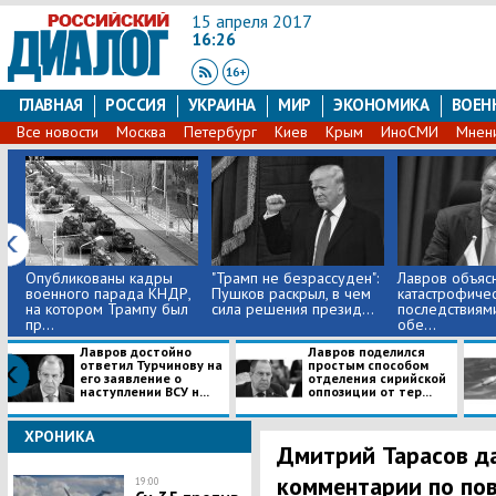
15 апреля 2017
16:26
ГЛАВНАЯ
РОССИЯ
УКРАИНА
МИР
ЭКОНОМИКА
ВОЕН
Все новости
Москва
Петербург
Киев
Крым
ИноСМИ
Мнен
Опубликованы кадры
"Трамп не безрассуден":
Лавров объясн
военного парада КНДР,
Пушков раскрыл, в чем
катастрофиче
на котором Трампу был
сила решения презид...
последствиям
пр...
обе...
Лавров достойно
Лавров поделился
ответил Турчинову на
простым способом
его заявление о
отделения сирийской
наступлении ВСУ н...
оппозиции от тер...
ХРОНИКА
Дмитрий Тарасов д
комментарии по по
19:00