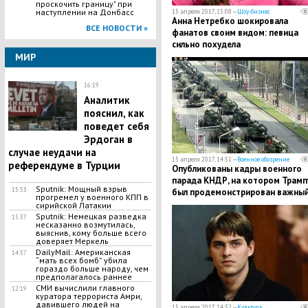
проскочить границу" при
наступлении на Донбасс
15 апреля 2017, 15:08 —
Шоу-бизнес
Анна Нетребко шокировала
ВСЕ НОВОСТИ »
фанатов своим видом: певица
сильно похудела
МИР
16:19
Аналитик
пояснил, как
поведет себя
Эрдоган в
случае неудачи на
15 апреля 2017, 14:51 —
Военное обозрение
референдуме в Турции
Опубликованы кадры военного
парада КНДР, на котором Трамп
Sputnik: Мощный взрыв
15:53
был продемонстрирован важны
прогремел у военного КПП в
сигнал
сирийской Латакии
Sputnik: Немецкая разведка
15:37
несказанно возмутилась,
выяснив, кому больше всего
доверяет Меркель
DailyMail: Американская
14:57
“мать всех бомб” убила
гораздо больше народу, чем
предполагалось раннее
СМИ вычислили главного
12:19
куратора террориста Амри,
давившего людей на
15 апреля 2017, 14:32 —
Культура