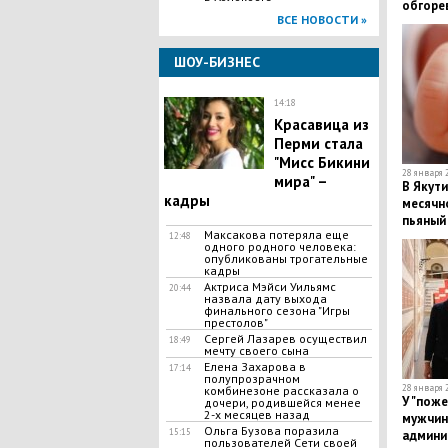
обгоре
ВСЕ НОВОСТИ »
ШОУ-БИЗНЕС
14:18
Красавица из
Перми стала
"Мисс Бикини
28 января 2
мира" –
В Якути
кадры
месячн
пьяный
Максакова потеряла еще
12:48
одного родного человека:
опубликованы трогательные
кадры
Актриса Мэйси Уильямс
20:44
назвала дату выхода
финального сезона "Игры
престолов"
​Сергей Лазарев осуществил
18:49
мечту своего сына
​Елена Захарова в
17:14
полупрозрачном
28 января 2
комбинезоне рассказала о
У "поже
дочери, родившейся менее
2-х месяцев назад
мужчин 
​Ольга Бузова поразила
15:15
админи
пользователей Сети своей