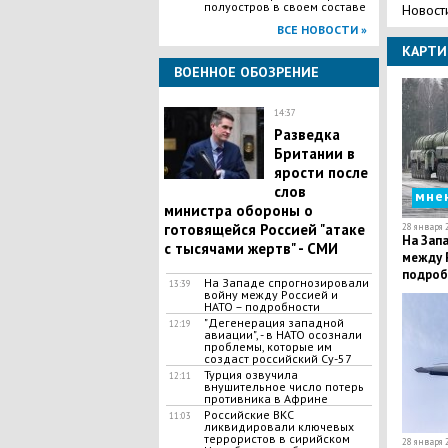
полуостров в своем составе
Новост
ВСЕ НОВОСТИ »
КАРТИ
ВОЕННОЕ ОБОЗРЕНИЕ
14:37
Разведка
Британии в
ярости после
слов
мне
министра обороны о
готовящейся Россией "атаке
28 января 2
На Зап
с тысячами жертв" - СМИ
между 
подроб
На Западе спрогнозировали
13:39
войну между Россией и
НАТО – подробности
"Дегенерация западной
12:19
авиации", - в НАТО осознали
проблемы, которые им
создаст российский Су-57
Турция озвучила
12:11
внушительное число потерь
противника в Африне
Российские ВКС
11:03
ликвидировали ключевых
террористов в сирийском
28 января 2