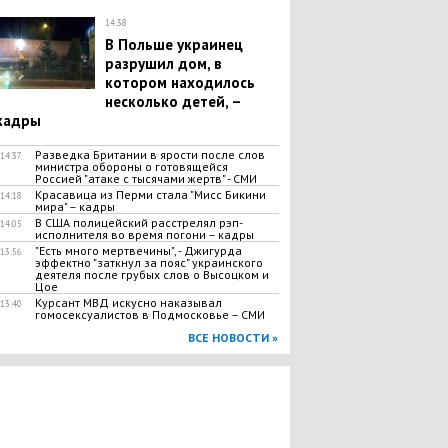
14:38
В Польше украинец
разрушил дом, в
котором находилось
несколько детей, –
кадры
Разведка Британии в ярости после слов
14:37
министра обороны о готовящейся
Россией "атаке с тысячами жертв" - СМИ
Красавица из Перми стала "Мисс Бикини
14:18
мира" – кадры
В США полицейский расстрелял рэп-
14:05
исполнителя во время погони – кадры
"Есть много мертвечины", - Джигурда
13:56
эффектно "заткнул за пояс" украинского
деятеля после грубых слов о Высоцком и
Цое
Курсант МВД искусно наказывал
13:40
гомосексуалистов в Подмосковье – СМИ
ВСЕ НОВОСТИ »