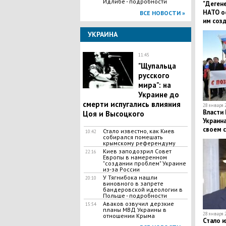
Идлибе - подробности
"Дегене
НАТО о
ВСЕ НОВОСТИ »
им созд
УКРАИНА
11:45
"Щупальца
русского
мира": на
Украине до
смерти испугались влияния
28 января 2
Власти 
Цоя и Высоцкого
Украина
своем 
Стало известно, как Киев
10:42
собирался помешать
крымскому референдуму
Киев заподозрил Совет
22:16
Европы в намеренном
"создании проблем" Украине
из-за России
У Тягнибока нашли
20:10
виновного в запрете
бандеровской идеологии в
Польше - подробности
Аваков озвучил дерзкие
15:54
планы МВД Украины в
28 января 2
отношении Крыма
Стало и