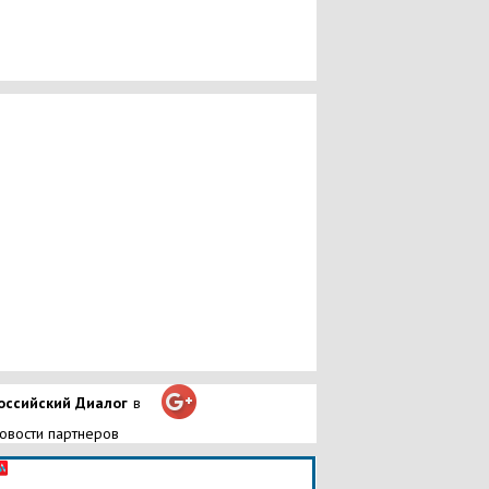
оссийский Диалог
в
овости партнеров