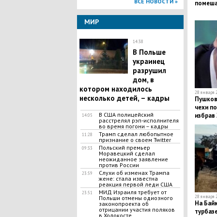
ВСЕ НОВОСТИ »
помеша
МИР
14:38
В Польше
украинец
разрушил
дом, в
котором находилось
28 января 2
несколько детей, – кадры
​Пушков
чехи по
В США полицейский
избрав
14:05
расстрелял рэп-исполнителя
во время погони – кадры
Трамп сделал любопытное
11:28
признание о своем Twitter
Польский премьер
09:33
Моравецкий сделал
неожиданное заявление
против России
Слухи об изменах Трампа
23:59
жене: стала известна
реакция первой леди США
МИД Израиля требует от
23:51
28 января 2
Польши отмены одиозного
На Байк
законопроекта об
отрицании участия поляков
турбазе
в Холокосте