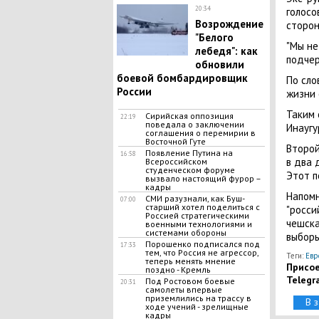
20:34
голосо
Возрождение
сторон
"Белого
"Мы не
лебедя": как
подчер
обновили
боевой бомбардировщик
По сло
России
жизни 
Таким 
Сирийская оппозиция
22:19
поведала о заключении
Инаугу
соглашения о перемирии в
Bocточной Гyте
Второ
Появление Путина на
16:58
в два 
Всероссийском
студенческом форуме
Этот п
вызвало настоящий фурор –
кадры
Напом
СМИ разузнали, как Буш-
07:00
старший хотел поделиться с
"росси
Россией стратегическими
чешска
военными технологиями и
системами обороны
выборы
Порошенко подписался под
17:33
тем, что Россия не агрессор,
Теги:
Евр
теперь менять мнение
Присое
поздно - Кремль
Telegr
Под Ростовом боевые
20:31
самолеты впервые
приземлились на трассу в
В 
ходе учений - зрелищные
кадры