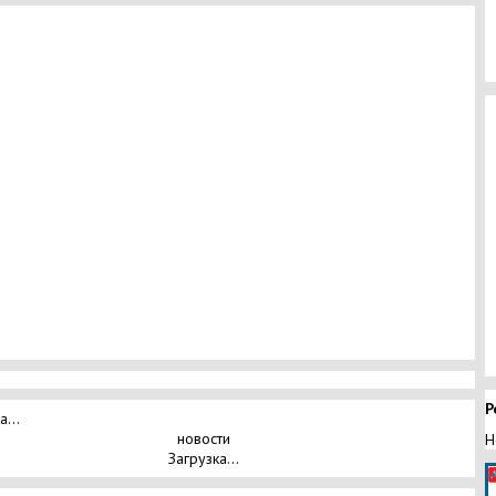
Р
а...
новости
Н
Загрузка...