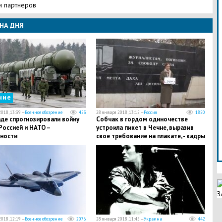
и партнеров
НА ДНЯ
ние
018, 13:39 —
Военное обозрение
453
28 января 2018, 13:15 —
Россия
1850
аде спрогнозировали войну
Собчак в гордом одиночестве
Россией и НАТО –
устроила пикет в Чечне, выразив
ности
свое требование на плакате, - кадры
З
018, 12:19 —
Военное обозрение
2076
28 января 2018, 11:45 —
Украина
442