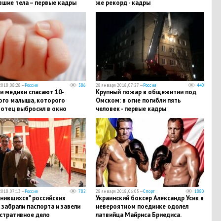
вшие тела – первые кадры
же рекорд - кадры
018, 08:28 —
Россия
586
28 января 2018, 07:27 —
Россия
440
и медики спасают 10-
Крупный пожар в общежитии под
ого малыша, которого
Омском: в огне погибли пять
 отец выбросил в окно
человек - первые кадры
018, 07:13 —
Россия
782
28 января 2018, 06:05 —
Спорт
1880
нившихся" российских
Украинский боксер Александр Усик в
забрали паспорта и завели
невероятном поединке одолел
стративное дело
латвийца Майриса Бриедиса.