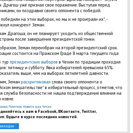
в. Драгош уже признал свое поражение. Выступая перед
никами, он поздравил своего оппонента с победой.
 победили на этих выборах, но мы и не проиграли их", -
кнул конкурент Земан.
вам Драгоша, он не планирует уходить из общественной
страны после завершения президентской гонки.
образом, Земан переизбран на второй президентский срок.
рация состоится на Пражском Граде 8 марта текущего года.
й тур
президентских выборов
в Чехии по традиции проходил
дня: пятницу и субботу. Явка избирателей превысила 65%.
оказатель выше, чем на выборах пятилетней давности.
ним, Земан
раскритиковал
слова своего оппонента о
йском вмешательстве" в избирательный процесс, отметив, что
я служба безопасности не нашла подтверждения влияния на
 извне.
осоюз
,
Политика
,
Новости дня
,
Чехия
диняйтесь к нам в Facebook, ВКонтакте, Twitter,
am. Будьте в курсе последних новостей.
закладки