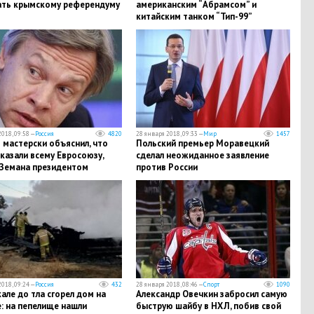
ть крымскому референдуму
американским “Абрамсом” и
китайским танком “Тип-99”
018, 09:58 —
Россия
4820
28 января 2018, 09:33 —
Мир
1457
 мастерски объяснил, что
Польский премьер Моравецкий
казали всему Евросоюзу,
сделал неожиданное заявление
 Земана президентом
против России
018, 09:24 —
Россия
432
28 января 2018, 08:46 —
Спорт
1090
але до тла сгорел дом на
Александр Овечкин забросил самую
: на пепелище нашли
быструю шайбу в НХЛ, побив свой