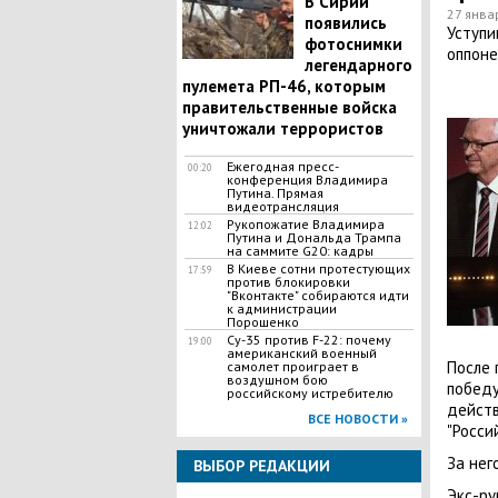
В Сирии
27 янва
появились
Уступи
фотоснимки
оппоне
легендарного
пулемета РП-46, которым
правительственные войска
уничтожали террористов
Ежегодная пресс-
00:20
конференция Владимира
Путина. Прямая
видеотрансляция
Рукопожатие Владимира
12:02
Путина и Дональда Трампа
на саммите G20: кадры
В Киеве сотни протестующих
17:59
против блокировки
"Вконтакте" собираются идти
к администрации
Порошенко
Су-35 против F-22: почему
19:00
американский военный
После 
самолет проиграет в
воздушном бою
победу
российскому истребителю
действ
ВСЕ НОВОСТИ »
"Росси
За нег
ВЫБОР РЕДАКЦИИ
Экс-ру