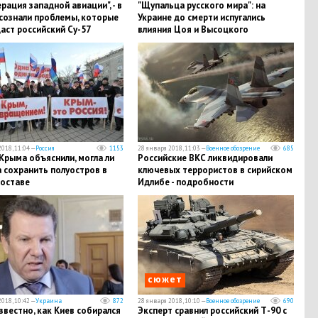
рация западной авиации", - в
"Щупальца русского мира": на
сознали проблемы, которые
Украине до смерти испугались
аст российский Су-57
влияния Цоя и Высоцкого
018, 11:04 —
Россия
1153
28 января 2018, 11:03 —
Военное обозрение
685
Крыма объяснили, могла ли
Российские ВКС ликвидировали
 сохранить полуостров в
ключевых террористов в сирийском
составе
Идлибе - подробности
сюжет
018, 10:42 —
Украина
872
28 января 2018, 10:10 —
Военное обозрение
690
звестно, как Киев собирался
Эксперт сравнил российский Т-90 с