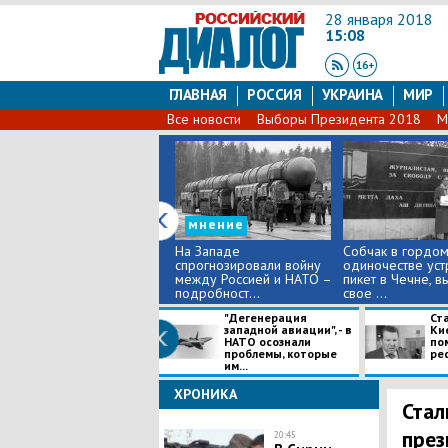
28 января 2018
15:08
ГЛАВНАЯ
РОССИЯ
УКРАИНА
МИР
Все новости
Выборы Президента 2018
М
мнение
На Западе
Собчак в гордо
спрогнозировали войну
одиночестве уст
между Россией и НАТО –
пикет в Чечне, в
подробност...
свое ...
"Дегенерация
Ста
западной авиации", - в
Ки
НАТО осознали
по
проблемы, которые
ре
им...
ХРОНИКА
Стал
през
20:45