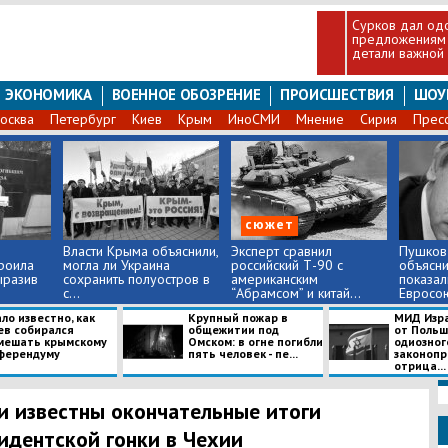
Сурков дал од
предложениям 
детали важной
ЭКОНОМИКА
ВОЕННОЕ ОБОЗРЕНИЕ
ПРОИСШЕСТВИЯ
ШОУ
осква
Петербург
Киев
Крым
ИноСМИ
Мнение
Сирия
Прес
сюжет
м
Власти Крыма объяснили,
Эксперт сравнил
​Пушков
роила
могла ли Украина
российский Т-90 с
объясни
ыразив
сохранить полуостров в
американским
показал
с...
“Абрамсом” и китай...
Евросоюз
ло известно, как
Крупный пожар в
МИД Изра
ев собирался
общежитии под
от Польш
мешать крымскому
Омском: в огне погибли
одиозног
ферендуму
пять человек - пе...
законопр
отрица...
и известны окончательные итоги
идентской гонки в Чехии