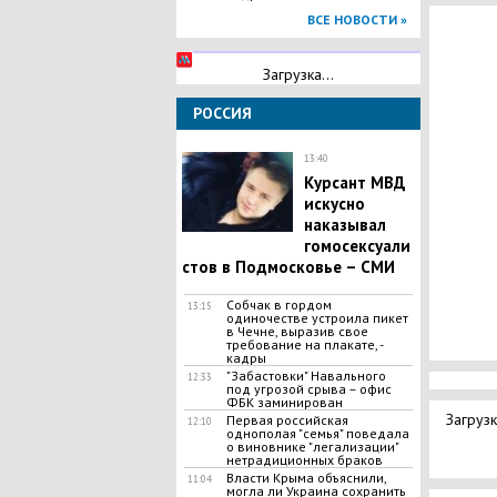
ВСЕ НОВОСТИ »
Загрузка...
РОССИЯ
13:40
Курсант МВД
искусно
наказывал
гомосексуали
стов в Подмосковье – СМИ
Собчак в гордом
13:15
одиночестве устроила пикет
в Чечне, выразив свое
требование на плакате, -
кадры
"Забастовки" Навального
12:33
под угрозой срыва – офис
ФБК заминирован
Загрузк
Первая российская
12:10
однополая "семья" поведала
о виновнике "легализации"
нетрадиционных браков
Власти Крыма объяснили,
11:04
могла ли Украина сохранить