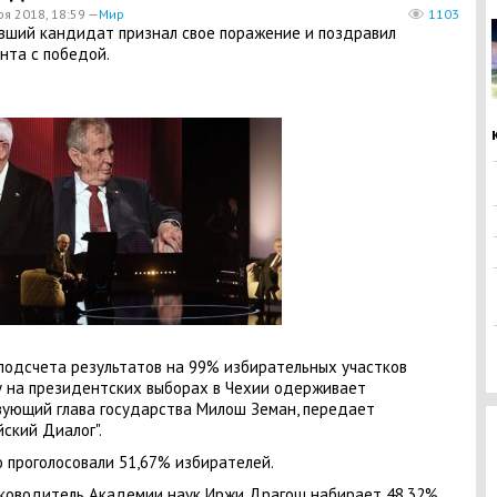
ря 2018, 18:59 —
Мир
1103
вший кандидат признал свое поражение и поздравил
нта с победой.
подсчета результатов на 99% избирательных участков
 на президентских выборах в Чехии одерживает
ующий глава государства Милош Земан, передает
йский Диалог".
о проголосовали 51,67% избирателей.
ководитель Академии наук Иржи Драгош набирает 48,32%