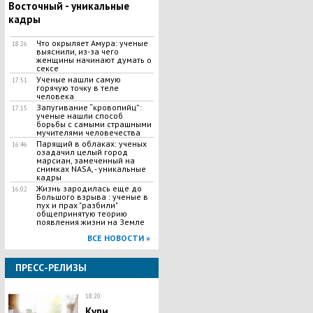
Восточный - уникальные
кадры
Что окрыляет Амура: ученые
18:26
выяснили, из-за чего
женщины начинают думать о
сексе
Ученые нашли самую
17:51
горячую точку в теле
человека
Запугивание “кровопийц”:
17:15
ученые нашли способ
борьбы с самыми страшными
мучителями человечества
Парящий в облаках: ученых
16:46
озадачил целый город
марсиан, замеченный на
снимках NASA, - уникальные
кадры
Жизнь зародилась еще до
16:02
Большого взрыва : ученые в
пух и прах "разбили"
общепринятую теорию
появления жизни на Земле
ВСЕ НОВОСТИ »
ПРЕСС-РЕЛИЗЫ
18:20
Купи