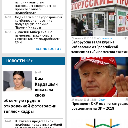
исполнитель стал
настоящим открытием на
проекте "Голос" -
подробности
Леди Гага в полупрозрачном
16:36
комбинезоне посетила
популярную премию
"Грэмми" - кадры
Джастин Бибер сильно
16:30
изменился ради счастья
Селены Гомес: подробности -
29 января 2018, 17:02 —
Экономика
Белоруссия взяла курс на
СМИ
избавление от "российской
ВСЕ НОВОСТИ »
зависимости" и поменяла тактик
НОВОСТИ 18+
16:47
Ким
Кардашьян
показала
свою
объемную грудь в
29 января 2018, 15:53 —
Спорт
Президент ОКР оценил ситуацию
откровенной фотографии
россиянами на ОИ – 2018
топлес - кадры
В Brazzers представили
14:45
подборку неудачных дублей
со съемок порно: кадры