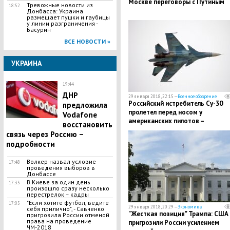
Москве переговоры с Путиным
Тревожные новости из
18:52
Донбасса: Украина
размещает пушки и гаубицы
у линии разграничения -
Басурин
ВСЕ НОВОСТИ »
УКРАИНА
19:44
ДНР
29 января 2018, 22:15 —
Военное обозрение
Российский истребитель Су-30
предложила
пролетел перед носом у
Vodafone
американских пилотов –
восстановить
подробности
связь через Россию –
подробности
Волкер назвал условие
17:48
проведения выборов в
Донбассе
В Киеве за один день
17:33
произошло сразу несколько
перестрелок – кадры
"Если хотите футбол, ведите
17:05
29 января 2018, 20:29 —
Экономика
себя прилично", - Савченко
"Жесткая позиция" Трампа: США
пригрозила России отменой
права на проведение
пригрозили России усилением
ЧМ-2018