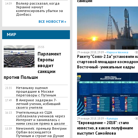
санкций
Волкер рассказал, когда
14:39
Украине начнут
компенсировать убытки за
Донбасс
ВСЕ НОВОСТИ »
МИР
23:55
29 января 2018, 19:09 —
Наука и техника
Парламент
Ракету "Союз-2.1а" установили н
Европы
стартовой площадке космодро
вводит
Восточный - уникальные кадры
санкции
против Польши
Нетаньяху оценил
23:35
прошедшие в Москве
переговоры с Путиным
В Америке задержан 7-
17:49
летний ученик, избивший
своего учителя
Учительница из США
16:13
соблазняла учеников через
29 января 2018, 18:09 —
Культура
Интернет и занималась с
"Евровидение – 2018": стало
ними сексом прямо в школе
известно, в каком полуфинале
Newsweek: премьер Венгрии
15:39
Орбан восхищается
выступит Самойлова
Путиным и строит на Дунае