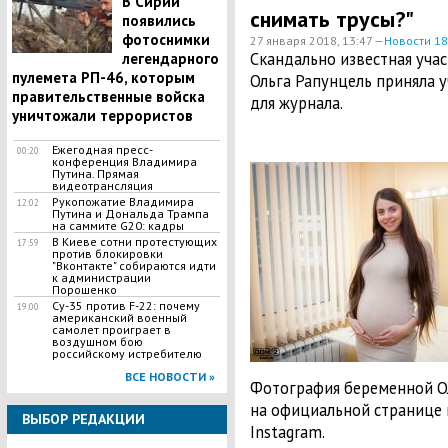
В Сирии
снимать трусы?"
появились
фотоснимки
27 января 2018, 13:47 —
Новости 1
Скандально известная уча
легендарного
пулемета РП-46, которым
Ольга Рапунцель приняла 
правительственные войска
для журнала.
уничтожали террористов
Ежегодная пресс-
00:20
конференция Владимира
Путина. Прямая
видеотрансляция
Рукопожатие Владимира
12:02
Путина и Дональда Трампа
на саммите G20: кадры
В Киеве сотни протестующих
17:59
против блокировки
"Вконтакте" собираются идти
к администрации
Порошенко
Су-35 против F-22: почему
19:00
американский военный
самолет проиграет в
воздушном бою
российскому истребителю
ВСЕ НОВОСТИ »
Фотография беременной О
на официальной странице п
ВЫБОР РЕДАКЦИИ
Instagram.