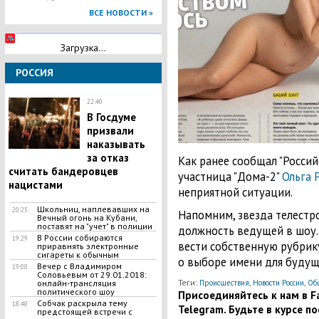
ВСЕ НОВОСТИ »
Загрузка...
РОССИЯ
22:40
В Госдуме
призвали
наказывать
за отказ
Как ранее сообщал "Россий
считать бандеровцев
участница "Дома-2"
Ольга 
нацистами
неприятной ситуации.
Школьниц, наплевавших на
20:25
Напомним, звезда телестр
Вечный огонь на Кубани,
поставят на "учет" в полиции
должность ведущей в шоу.
В России собираются
19:29
вести собственную рубрику
приравнять электронные
сигареты к обычным
о выборе имени для буду
Вечер с Владимиром
19:00
Соловьевым от 29.01.2018:
Теги:
,
,
онлайн-трансляция
Происшествия
Новости России
Об
политического шоу
Присоединяйтесь к нам в Fa
Собчак раскрыла тему
18:40
Telegram. Будьте в курсе п
предстоящей встречи с