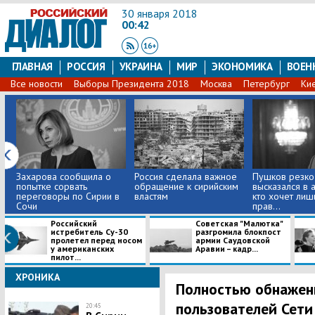
30 января 2018
00:42
ГЛАВНАЯ
РОССИЯ
УКРАИНА
МИР
ЭКОНОМИКА
ВОЕН
Все новости
Выборы Президента 2018
Москва
Петербург
Ки
Захарова сообщила о
Россия сделала важное
Пушков резко
попытке сорвать
обращение к сирийским
высказался в а
переговоры по Сирии в
властям
кто хочет лиш
Сочи
прав...
Российский
Советская "Малютка"
истребитель Су-30
разгромила блокпост
пролетел перед носом
армии Саудовской
у американских
Аравии – кадр...
пилот...
ХРОНИКА
​Полностью обнажен
пользователей Сети
20:45