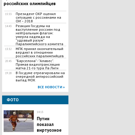
российских олимпийцев
Президент ОКР оценил
15:53
ситуацию с россиянами на
ОИ – 2018
Реакция Госдумы на
14:43
выступление россиян под
нейтральным флагом:
умерла надежда на
"здравый разум"
Паралимпийского комитета
МПК принял окончательный
13:32
вердикт в отношении
российских паралимпийцев
"Барселона" - "Алавес".
20:45
Прямая видеотрансляция
матча 21-го тура Ла Лиги
В Госдуме отреагировали на
19:28
очередной антироссийский
выпад МОК
ВСЕ НОВОСТИ »
ФОТО
14:13
Путин
показал
виртуозное