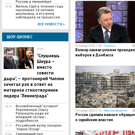
Россию в миниатюре
Житель США в течение года
15:38
насиловал 14-летнюю
школьницу, а его жена
наблюдала за процессом
ВСЕ НОВОСТИ »
ШОУ-БИЗНЕС
29 января 2018, 17:48 —
Украина
19:00
Волкер назвал условие проведен
выборов в Донбассе
"Слушаешь
Шнура –
вместо
совести
дыра", – протоиерей Чаплин
зачитал рэп в ответ на
матерное стихотворение
лидера "Ленинграда"
Возлюбленный "оставил"
18:14
беременную Ольгу
29 января 2018, 17:26 —
Военное обозрение
Рапунцель ради ее
Россия сделала важное обраще
младшей сестры -
к сирийским властям
подробности
Российский актер покорил
17:19
"порно-Оскар"
Сменивший пол
17:00