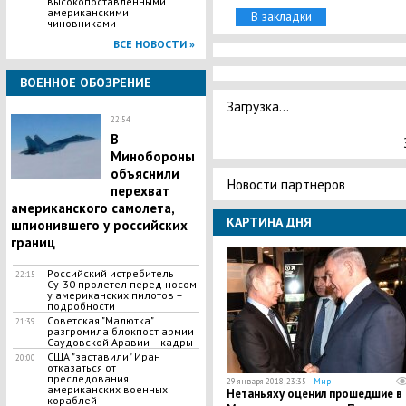
высокопоставленными
американскими
В закладки
чиновниками
ВСЕ НОВОСТИ »
ВОЕННОЕ ОБОЗРЕНИЕ
Загрузка...
22:54
В
Минобороны
объяснили
Новости партнеров
перехват
американского самолета,
КАРТИНА ДНЯ
шпионившего у российских
границ
Российский истребитель
22:15
Су-30 пролетел перед носом
у американских пилотов –
подробности
Советская "Малютка"
21:39
разгромила блокпост армии
Саудовской Аравии – кадры
США "заставили" Иран
20:00
отказаться от
преследования
29 января 2018, 23:35 —
Мир
американских военных
Нетаньяху оценил прошедшие в
кораблей