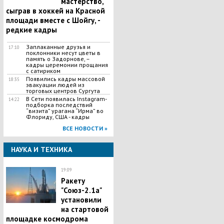
мастерство,
сыграв в хоккей на Красной
площади вместе с Шойгу, -
редкие кадры
Заплаканные друзья и
17:10
поклонники несут цветы в
память о Задорнове, –
кадры церемонии прощания
с сатириком
Появились кадры массовой
18:35
эвакуации людей из
торговых центров Сургута
В Сети появилась Іnstagram-
14:22
подборка последствий
“визита” урагана “Ирма” во
Флориду, США - кадры
ВСЕ НОВОСТИ »
НАУКА И ТЕХНИКА
19:09
Ракету
"Союз-2.1а"
установили
на стартовой
площадке космодрома