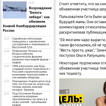
Стоит отметить, что на сн
20:34
Возрождение
обнаженная участница шоу 
"Белого
Пользователи Сети были 
лебедя": как
обновили
будущей мамы. Они остав
боевой бомбардировщик
комментариев относительн
России
раскритиковав публикаци
Сирийская оппозиция
"Ей мозгами надо вырасти. 
22:19
поведала о заключении
соглашения о перемирии в
таких фотосъемок, ей не при
Bocточной Гyте
"Жесть просто, ужас", "Заче
Появление Путина на
16:58
Всероссийском
поступок Ольги Рапунцель
студенческом форуме
вызвало настоящий фурор –
кадры
Некоторые подписчики отк
СМИ разузнали, как Буш-
07:00
обнаженная участница тел
старший хотел поделиться с
Россией стратегическими
них тошноту.
военными технологиями и
системами обороны
Порошенко подписался под
17:33
тем, что Россия не агрессор,
теперь менять мнение
поздно - Кремль
Под Ростовом боевые
20:31
самолеты впервые
приземлились на трассу в
ходе учений - зрелищные
кадры