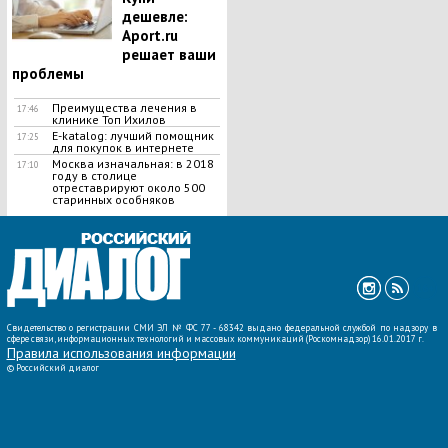
дешевле:
Aport.ru
решает ваши
проблемы
Преимущества лечения в
17:46
клинике Топ Ихилов
E-katalog: лучший помощник
17:25
для покупок в интернете
Москва изначальная: в 2018
17:10
году в столице
отреставрируют около 500
старинных особняков
ВСЕ НОВОСТИ »
Свидетельство о регистрации СМИ ЭЛ № ФС 77 - 68342 выдано федеральной службой по надзору в
сфере связи, информационных технологий и массовых коммуникаций (Роскомнадзор) 16.01.2017 г.
Правила использования информации
©
Российский диалог