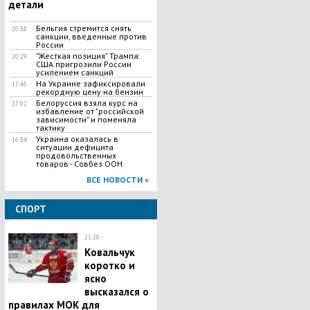
детали
Бельгия стремится снять
20:38
санкции, введенные против
России
"Жесткая позиция" Трампа:
20:29
США пригрозили России
усилением санкций
На Украине зафиксировали
17:45
рекордную цену на бензин
Белоруссия взяла курс на
17:02
избавление от "российской
зависимости" и поменяла
тактику
Украина оказалась в
16:34
ситуации дефицита
продовольственных
товаров - Совбез ООН
ВСЕ НОВОСТИ »
СПОРТ
21:20
Ковальчук
коротко и
ясно
высказался о
правилах МОК для