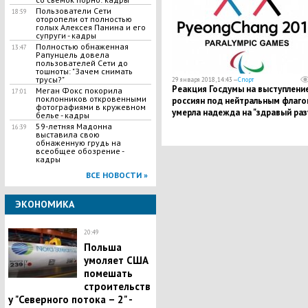
​Пользователи Сети
18:59
оторопели от полностью
голых Алексея Панина и его
супруги - кадры
​Полностью обнаженная
13:47
Рапунцель довела
пользователей Сети до
тошноты: "Зачем снимать
трусы?"
29 января 2018, 14:43 —
Спорт
Реакция Госдумы на выступлени
Меган Фокс покорила
17:01
поклонников откровенными
россиян под нейтральным флаго
фотографиями в кружевном
умерла надежда на "здравый раз
белье - кадры
Паралимпийского комитета
59-летняя Мадонна
16:39
выставила свою
обнаженную грудь на
всеобщее обозрение -
кадры
ВСЕ НОВОСТИ »
ЭКОНОМИКА
20:49
Польша
умоляет США
помешать
строительств
у "Северного потока – 2" -