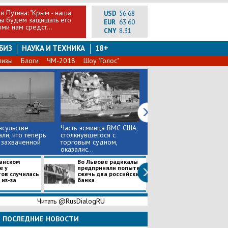
я Путина: "Крым - наша
USD
56.68
мы будем защищать его
EUR
63.60
ми нам средст...
CNY
8.31
БИЗ
НАУКА И ТЕХНИКА
18+
лизы
Блоги
ЧМ-2018
Шоу "Голос"
нсульстве
Часть эсминца ВМС США,
В Минобороны РФ
али, что теперь
столкнувшегося с
обнародовали
 захваченной
торговым судном,
фотоснимки, на которых
оказалис...
показаны унич...
анском
Во Львове радикалы
После столкно
е у
предприняли попытку
эсминца ВМС С
ов случилась
сжечь два российских
торговым судн
 из-за
банка
спасатели не мо
Читать @RusDialogRU
ПОСЛЕДНИЕ НОВОСТИ