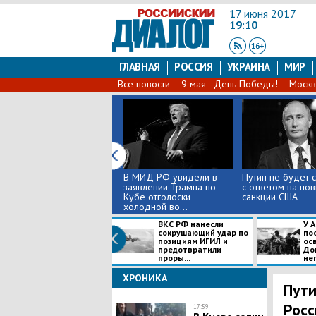
17 июня 2017
19:10
ГЛАВНАЯ
РОССИЯ
УКРАИНА
МИР
Все новости
9 мая - День Победы!
Москв
В МИД РФ увидели в
Путин не будет 
заявлении Трампа по
с ответом на но
Кубе отголоски
санкции США
холодной во...
ВКС РФ нанесли
У 
сокрушающий удар по
по
позициям ИГИЛ и
ос
предотвратили
Дон
проры...
нег
ХРОНИКА
Пути
Росс
17:59