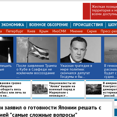
Жесткая позици
территория и 
всеми доступны
ЭКОНОМИКА
ВОЕННОЕ ОБОЗРЕНИЕ
ПРОИСШЕСТВИЯ
ШОУ
а
Петербург
Киев
Крым
ИноСМИ
Мнение
Сирия
Пресс-ре
спешить
После заявления Трампа
​Ужасная трагедия в
В генко
вые
о Кубе в Совфеде не
мире политики:
рассказ
исключили воссоздание
скончался депутат
будет с
...
Госдумы и бы...
судно...
Авакова грозно
Националисты из
В америк
обещали
"Азова" вышли на
Конгресс
вободить весь
военный парад в
демократ
басс или лечь за
Мариуполе с
истерика
о на...
неонацист...
“россий...
н заявил о готовности Японии решать с
ией "самые сложные вопросы"