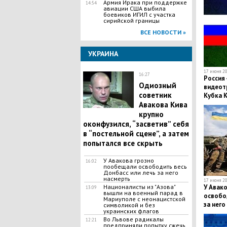
Армия Ирака при поддержке
14:54
авиации США выбила
боевиков ИГИЛ с участка
сирийской границы
ВСЕ НОВОСТИ »
УКРАИНА
17 июня 20
16:27
Россия 
Одиозный
видеот
советник
Кубка 
Авакова Кива
крупно
оконфузился, “засветив” себя
в “постельной сцене”, а затем
попытался все скрыть
У Авакова грозно
16:02
пообещали освободить весь
Донбасс или лечь за него
насмерть
17 июня 20
Националисты из "Азова"
У Авак
13:09
вышли на военный парад в
освобод
Мариуполе с неонацистской
за него
символикой и без
украинских флагов
Во Львове радикалы
12:21
предприняли попытку сжечь