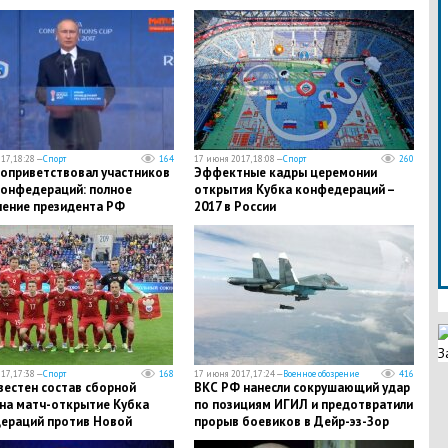
17, 18:28 —
Спорт
164
17 июня 2017, 18:08 —
Спорт
260
поприветствовал участников
Эффектные кадры церемонии
конфедераций: полное
открытия Кубка конфедераций –
ление президента РФ
2017 в России
З
17, 17:38 —
Спорт
168
17 июня 2017, 17:24 —
Военное обозрение
416
вестен состав сборной
ВКС РФ нанесли сокрушающий удар
 на матч-открытие Кубка
по позициям ИГИЛ и предотвратили
ераций против Новой
прорыв боевиков в Дейр-эз-Зор
ии