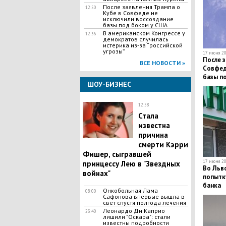
После заявления Трампа о
12:50
Кубе в Совфеде не
исключили воссоздание
базы под боком у США
В американском Конгрессе у
12:36
демократов случилась
истерика из-за “российской
угрозы”
17 июня 20
После з
ВСЕ НОВОСТИ »
Совфед
базы п
ШОУ-БИЗНЕС
12:58
​Стала
известна
причина
смерти Кэрри
Фишер, сыгравшей
17 июня 20
принцессу Лею в "Звездных
Во Льв
войнах"
попытк
банка
Онкобольная Лама
08:00
Сафонова впервые вышла в
свет спустя полгода лечения
Леонардо Ди Каприо
23:40
лишили "Оскара": стали
известны подробности