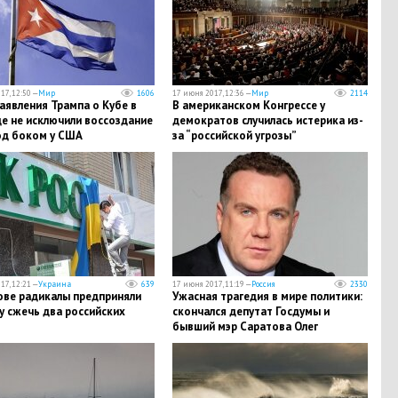
17, 12:50 —
Мир
1606
17 июня 2017, 12:36 —
Мир
2114
аявления Трампа о Кубе в
В американском Конгрессе у
е не исключили воссоздание
демократов случилась истерика из-
од боком у США
за “российской угрозы”
17, 12:21 —
Украина
639
17 июня 2017, 11:19 —
Россия
2330
ове радикалы предприняли
​Ужасная трагедия в мире политики:
у сжечь два российских
скончался депутат Госдумы и
бывший мэр Саратова Олег
Грищенко