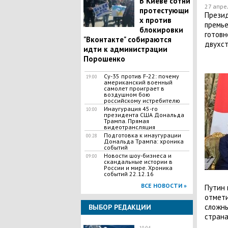
В Киеве сотни
27 апре
протестующи
Презид
х против
премье
блокировки
готовн
"Вконтакте" собираются
двухст
идти к администрации
Порошенко
Су-35 против F-22: почему
19:00
американский военный
самолет проиграет в
воздушном бою
российскому истребителю
Инаугурация 45-го
10:00
президента США Дональда
Трампа. Прямая
видеотрансляция
Подготовка к инаугурации
00:28
Дональда Трампа: хроника
событий
Новости шоу-бизнеса и
09:00
скандальные истории в
России и мире. Хроника
событий 22.12.16
ВСЕ НОВОСТИ »
Путин 
отмети
сложны
ВЫБОР РЕДАКЦИИ
страна
10:04