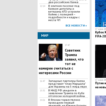
два российских банка
В элитном поселке под
22:14
Киевом депутаты и
ветераны АТО устроили
бойню с полицией –
подробности и кадры с
места ЧП
ВСЕ НОВОСТИ »
17 июня 20
Кубок 
МИР
FIFA-20
17:47
Советник
Трампа
заявил, что
тот не
намерен считаться с
интересами России
17 июня 20
Западные партнеры Киева
16:47
Путин н
представят "план Маршала"
для Украины на 5 млрд евро
на нов
В МИД РФ увидели в
15:31
заявлении Трампа по Кубе
отголоски холодной войны
В Японии торжественно
14:26
проводили первый
авиарейс на Южные Курилы