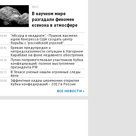
18:52
В научном мире
разгадали феномен
ксенона в атмосфере
"Абсурд в квадрате", - Пушков высмеял
18:44
идею Конгресса США создать центр
борьбы с "российской угрозой"
Ереван предупредил о
18:41
непредсказуемости ситуации в Нагорном
Карабахе на фоне недавнего обострения
Путин поприветствовал участников Кубка
18:28
конфедераций: полное выступление
президента РФ
В Техасе ученые нашли огромные следы
18:25
йети
Эффектные кадры церемонии открытия
18:08
Кубка конфедераций – 2017 в России
ВСЕ НОВОСТИ »