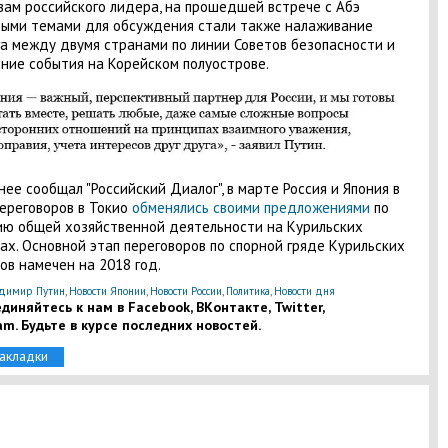
вам российского лидера, на прошедшей встрече с Абэ
ыми темами для обсуждения стали также налаживание
а между двумя странами по линии Советов безопасности и
ние события на Корейском полуострове.
нее сообщал "Российский Диалог", в марте Россия и Япония в
ереговоров в Токио
обменялись своими предложениями
по
ю общей хозяйственной деятельности на Курильских
ах. Основной этап переговоров по спорной гряде Курильских
ов намечен на 2018 год.
димир Путин
,
Новости Японии
,
Новости России
,
Политика
,
Новости дня
диняйтесь к нам в Facebook, ВКонтакте, Twitter,
am. Будьте в курсе последних новостей.
закладки