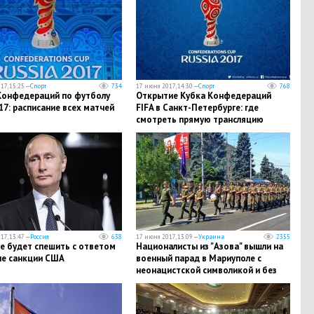
17, 15:25 —
Спорт
734
17 июня 2017, 14:30 —
Спорт
768
Конфедераций по футболу
Открытие Кубка Конфедераций
17: расписание всех матчей
FIFA в Санкт-Петербурге: где
смотреть прямую трансляцию
17, 13:47 —
Россия
638
17 июня 2017, 13:09 —
Украина
2355
е будет спешить с ответом
Националисты из "Азова" вышли на
ые санкции США
военный парад в Мариуполе с
неонацистской символикой и без
украинских флагов