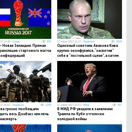
17, 16:30 —
Спорт
593
17 июня 2017, 16:27 —
Украина
1069
– Новая Зеландия. Прямая
Одиозный советник Авакова Кива
рансляция стартового матча
крупно оконфузился, “засветив”
Конфедераций
себя в “постельной сцене”, а затем
попытался все скрыть
17, 16:02 —
Украина
1209
17 июня 2017, 15:31 —
Мир
307
ова грозно пообещали
В МИД РФ увидели в заявлении
ить весь Донбасс или лечь
Трампа по Кубе отголоски
 насмерть
холодной войны