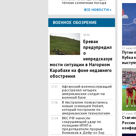
теплая солнечная погода
ВСЕ НОВОСТИ »
ВОЕННОЕ ОБОЗРЕНИЕ
18:41
Ереван
предупредил
17 июня 20
Путин 
о
Кубка 
непредсказуе
выступ
мости ситуации в Нагорном
Карабахе на фоне недавнего
обострения
Афганский военнослужащий
17:57
расстрелял четырех
американских солдат на
военной базе
В Австралии похвастались
17:46
новым эсминцем Hobart,
который построили по
американским технологиям
17 июня 20
Стал из
ВКС РФ нанесли
17:24
сокрушающий удар по
России
позициям ИГИЛ и
конфед
предотвратили прорыв
боевиков в Дейр-эз-Зор
Зеланд