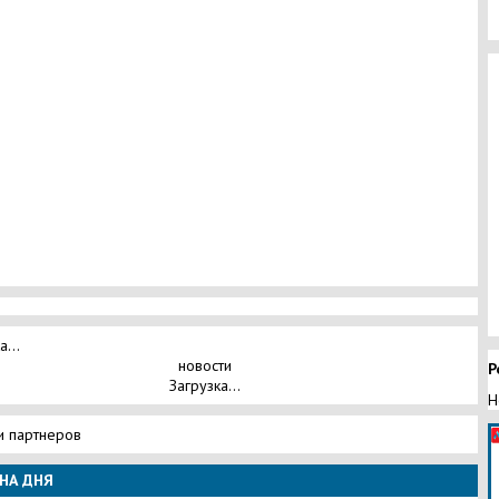
а...
новости
Р
Загрузка...
Н
и партнеров
НА ДНЯ