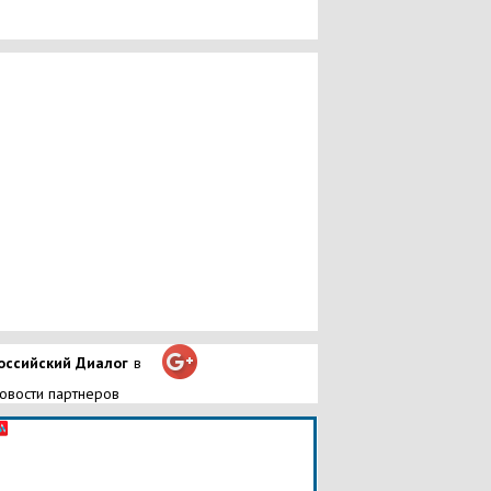
оссийский Диалог
в
овости партнеров