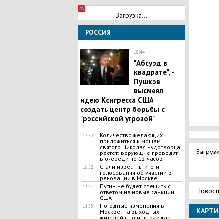
Загрузка...
РОССИЯ
18:44
"Абсурд в
квадрате", -
Пушков
высмеял
идею Конгресса США
создать центр борьбы с
"российской угрозой"
​Количество желающих
17:52
приложиться к мощам
святого Николая Чудотворца
Загрузк
растет: верующие проводят
в очереди по 12 часов
​Стали известны итоги
16:52
голосования об участии в
реновации в Москве
Путин не будет спешить с
13:47
Новост
ответом на новые санкции
США
​Погодные изменения в
11:55
КАРТИ
Москве: на выходных
жителей столицы ожидает