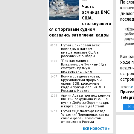
По сло
Часть
ключев
эсминца ВМС
диалог
США,
послед
столкнувшего
ся с торговым судном,
оказались затоплена: кадры
Путин шокировал всех,
07:28
поведав о наглом
вмешательстве США в
российские выборы
Как ра
"Прямая линия с
11:00
ходе п
Владимиром Путиным". Где
ведени
смотреть прямую
видеотрансляцию
остров
Воины средневековья,
14:27
остров
Брусиловский прорыв и
окопы ВОВ: красочные
кадры празднования Дня
Теги:
Вла
России в Москве
Присое
Армия Асада при поддержке
12:08
Telegr
ВКС РФ сокрушила ИГИЛ на
пути к Дейр эз-Зору – кадры
и карта боевых действий
В 
Путин еще полгода назад
17:13
"ответил" Порошенко, как на
самом деле Лермонтов
относился к России
ВСЕ НОВОСТИ »