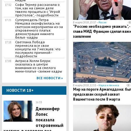
Софи Тернер рассказала о
17:32
том, как на самом деле
тяжело прощаться с "Игрой
престолов", - подробности
Супермодель Петра
17:21
8 марта 2018, 13:37 —
Россия
Немцова оконфузилась на
"Россию необходимо уважать", -
светском мероприятии из-за
откровенного платья:
глава МИД Франции сделал важ
демонстрация нижнего
заявление
белья - кадры
Светлана Лобода
17:18
перенесла все свои
концерты на 7 месяцев: что
послужило причиной -
подробности
Актриса Холли Берри
17:08
оказалась в центре
внимания из-за смелого
мини-платья - свежие кадры
ВСЕ НОВОСТИ »
8 марта 2018, 12:53 —
Наука и техника
Мир на пороге Армагеддона: бы
НОВОСТИ 18+
предсказан скорый захват
Вашингтона после 8 марта
16:33
Дженнифер
Лопес
показала
откровенный
костюм, в котором она