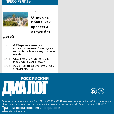
ПРЕСС-РЕЛИЗЫ
13:00
Отпуск на
Ибице: как
провести
отпуск без
детей
GPS-трекер который
18:17
отследит автомобиль, даже
если Илон Маск запустит его
на Марс
Сколько стоит лечение в
19:42
Израиле в 2018 году?
Азартная игра live рулетка с
17:28
живым крупье
ВСЕ НОВОСТИ »
Свидетельство о регистрации СМИ ЭЛ № ФС 77 - 68342 выдано федеральной службой по надзору в
сфере связи, информационных технологий и массовых коммуникаций (Роскомнадзор) 16.01.2017 г.
Правила использования информации
©
Российский диалог