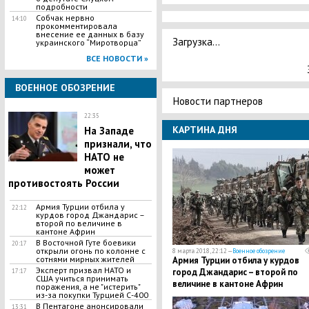
подробности
Собчак нервно
14:10
прокомментировала
внесение ее данных в базу
Загрузка...
украинского “Миротворца”
ВСЕ НОВОСТИ »
ВОЕННОЕ ОБОЗРЕНИЕ
Новости партнеров
22:35
КАРТИНА ДНЯ
На Западе
признали, что
НАТО не
может
противостоять России
​Армия Турции отбила у
22:12
курдов город Джандарис –
второй по величине в
кантоне Африн
​B Bocточной Гуте боевики
20:17
открыли огонь по колонне с
8 марта 2018, 22:12 —
Военное обозрение
сотнями миpных жителей
​Армия Турции отбила у курдов
Эксперт призвал НАТО и
город Джандарис – второй по
17:17
США учиться принимать
величине в кантоне Африн
поражения, а не "истерить"
из-за покупки Турцией С-400
В Пентагоне анонсировали
13:31