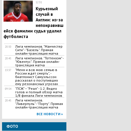
12:31
​Курьезный
случай в
Англии: из-за
непонравивш
ейся фамилии судья удалил
футболиста
Лига чемпионов. "Манчестер
20:50
Сити" - "Базель". Прямая
онлайн-трансляция матча
Лига чемпионов. "Тоттенхэм" -
20:45
"Ювентус". Прямая онлайн-
трансляция матча
"Меня и всю мою семью в
13:37
России ждет смерть", -
биатлонист Самуэльссон
рассказал о поступивших
ему резонансных угрозах
"ПСЖ" – "Реал" - 1:2. Видео
09:54
голов и полный обзор матча
1/8 финала Лиги чемпионов
Лига чемпионов.
20:45
"Ливерпуль" - "Порту". Прямая
онлайн-трансляция матча
ВСЕ НОВОСТИ »
ФОТО