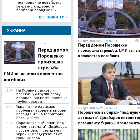
тестирование новейшего
секретного ядерного
бомбардировщика B-21
ВСЕ НОВОСТИ »
УКРАИНА
8 марта 2018, 18:03 —
Украина
18:03
Перед домом Порошенко
Перед домом
произошла стрельба: СМИ выясн
Порошенко
количество погибших
произошла
стрельба:
СМИ выяснили количество
погибших
​На Украине раскрыли
17:19
преступную группировку,
воровавшую нефть прямо из
трубопровода
​Украинские радикалы
16:44
8 марта 2018, 16:39 —
Украина
пообещали сорвать выборы
Порошенко выбирали "под дуло
президента на территории
автомата": Джабаров посовето
России - СМИ
Порошенко выбирали "под
президенту Украины воздержать
16:39
дулом автомата": Джабаров
от громких слов
посоветовал президенту
Украины воздержаться от
громких слов