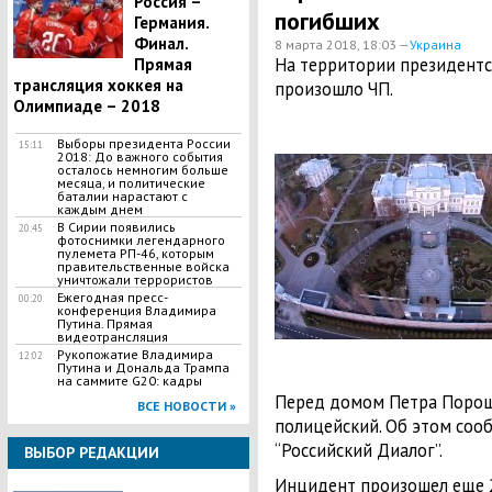
Россия –
погибших
Германия.
Финал.
8 марта 2018, 18:03 —
Украина
На территории президентс
Прямая
трансляция хоккея на
произошло ЧП.
Олимпиаде – 2018
Выборы президента России
15:11
2018: До важного события
осталось немногим больше
месяца, и политические
баталии нарастают с
каждым днем
В Сирии появились
20:45
фотоснимки легендарного
пулемета РП-46, которым
правительственные войска
уничтожали террористов
Ежегодная пресс-
00:20
конференция Владимира
Путина. Прямая
видеотрансляция
Рукопожатие Владимира
12:02
Путина и Дональда Трампа
на саммите G20: кадры
Перед домом Петра Порош
ВСЕ НОВОСТИ »
полицейский. Об этом сооб
“Российский Диалог”.
ВЫБОР РЕДАКЦИИ
Инцидент произошел еще 2