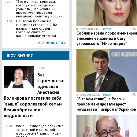
​“Это великая держава,
12:07
которую необходимо
уважать”, - во Франции
прокомментировали
внешнюю политику России
Пентагон больше не
11:54
скрывает страха: в США
назвали две страны,
8 марта 2018, 14:10 —
Россия
которые считают
Собчак нервно прокомментиров
национальной угрозой
внесение ее данных в базу
ВСЕ НОВОСТИ »
украинского “Миротворца”
ШОУ-БИЗНЕС
17:50
Без
скромности:
одиозная
Анастасия
8 марта 2018, 13:47 —
Россия
Волочкова поставила себя
“В своем стиле”, - в России
"выше" королевской семьи
прокомментировали арест
Великобритании -
имущества “Газпрома” Украиной
подробности
Райан Рейнольдс восхитил
17:48
эффектной и стильной
фотоссесией для глянца -
кадры