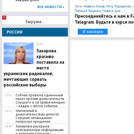
Теги:
,
,
Новости Киева
Петр Порошенко
ВСЕ НОВОСТИ »
,
Полиция Украины
Новости дня
Присоединяйтесь к нам в Fa
Загрузка...
Telegram. Будьте в курсе п
В закладки
РОССИЯ
20:19
Захарова
красиво
поставила на
место
украинских радикалов,
мечтающих сорвать
российские выборы
​Собчак провела одиночный
17:35
пикет против домогательств
Слуцкого и за права женщин
– кадры с места события
Уличенный в
15:29
домогательствах депутат
Слуцкий неожиданно
попросил прощения
​Захарова раскрыла
14:40
сенсационную информацию
о депутате Слуцком -