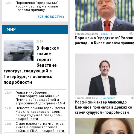
Порошенко "предсказал"
16:01
России распад – в Киеве
назвали причину
ВСЕ НОВОСТИ »
МИР
8 марта 2018, 16:01 —
Украина
Порошенко "предсказал" России
21:30
распад – в Киеве назвали причин
​B Финском
заливе
терпит
бедствие
cyxoгpyз, следующий в
Петербург, - появились
подробности
​Глава минобороны
18:44
Великобритании обвинил
8 марта 2018, 14:38 —
Шоу-бизнес
Путина во "вpaждебной и
Российский актер Александр
агpeccивной" доктрине - СМИ
Демидов признался в драках со
Невеста принца Гарри Меган
16:10
Маркл отказалась от веры
своей супругой - подробности
перед будущей свадьбой -
подробности
​Стало известно, на что готов
12:58
Китай в случае торговой
войны с США, – подробности