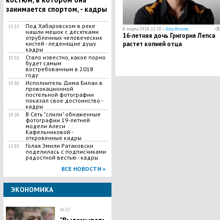
занимается спортом, - кадры
Под Хабаровском в реке
15:13
8 марта 2018, 12:20 —
Шоу-бизнес
нашли мешок с десятками
​16-летняя дочь Григория Лепса
отрубленных человеческих
кистей - леденящие душу
растет копией отца
кадры
Стало известно, какое порно
10:50
будет самым
востребованным в 2018
году
Исполнитель Дима Билан в
19:38
провокационной
постельной фотографии
показал свое достоинство -
кадры
В Сеть "слили" обнаженные
19:28
фотографии 19-летней
модели Алеси
Кафельниковой -
откровенные кадры
Голая Эмили Ратаковски
11:33
поделилась с подписчиками
радостной вестью - кадры
ВСЕ НОВОСТИ »
ЭКОНОМИКА
16:17