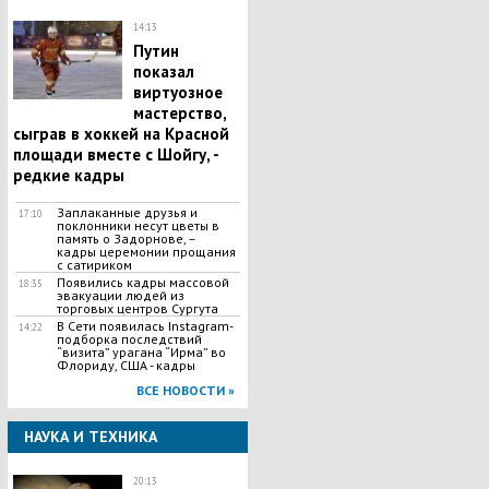
14:13
Путин
показал
виртуозное
мастерство,
сыграв в хоккей на Красной
площади вместе с Шойгу, -
редкие кадры
Заплаканные друзья и
17:10
поклонники несут цветы в
память о Задорнове, –
кадры церемонии прощания
с сатириком
Появились кадры массовой
18:35
эвакуации людей из
торговых центров Сургута
В Сети появилась Іnstagram-
14:22
подборка последствий
“визита” урагана “Ирма” во
Флориду, США - кадры
ВСЕ НОВОСТИ »
НАУКА И ТЕХНИКА
20:13