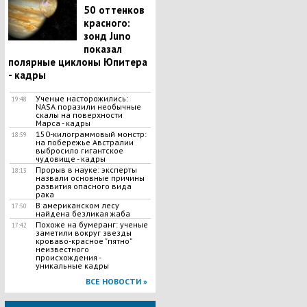
50 оттенков
красного:
зонд Juno
показал
полярные циклоны Юпитера
- кадры
Ученые насторожились:
19:48
NASA поразили необычные
скалы на поверхности
Марса - кадры
150-килограммовый монстр:
18:59
на побережье Австралии
выбросило гигантское
чудовище - кадры
Прорыв в науке: эксперты
18:13
назвали основные причины
развития опасного вида
рака
В американском лесу
17:50
найдена безликая жаба
Похоже на бумеранг: ученые
17:42
заметили вокруг звезды
кроваво-красное "пятно"
неизвестного
происхождения -
уникальные кадры
ВСЕ НОВОСТИ »