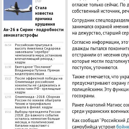
17:07
огласке только сейчас. По
Стала
собственный источник, речь
известна
причина
Сотрудник спецподразделе
крушения
занимался охраной имения
Ан-26 в Сирии - подробности
на дежурство, старший сер
авиакатастрофы
Согласно информации, это
Российская прыгунья в
06:54
дважды пытался покончить 
высоту Анжелика Сидорова
завоевала "серебро"
отстранили от несения слу
чемпионата мира, установив
впечатляющий рекорд, -
которые могли подтолкнут
кадры
поступок, уточняются.
Ежегодное "Послание"
11:30
Владимира Путина. Прямая
видеотрансляция
Также отмечается, что укр
После эффектной победы на
13:12
Олимпиаде российские
предусматривают охрану 
хоккеисты не сдержались и
полицейскими. Эту функци
спели гимн РФ - зрелищные
кадры
госохраны.
Олимпиада - 2018. Сборная
12:55
России по хоккею обыграла
Чехию и триумфально
Ранее Анатолий Матиос о
вышла в финал: кадры
среди украинских военных
Выборы президента России
15:11
2018: До важного события
осталось немногим больше
Как сообщал “Российский Д
месяца, и политические
баталии нарастают с
самоубийца устроил
бойн
каждым днем