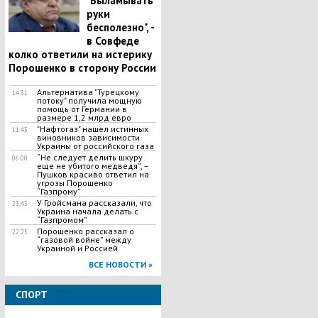
"Выламывать
руки
бесполезно", -
в Совфеде
колко ответили на истерику
Порошенко в сторону России
Альтернатива "Турецкому
14:31
потоку" получила мощную
помощь от Германии в
размере 1,2 млрд евро
"Нафтогаз" нашел истинных
11:43
виновников зависимости
Украины от российского газа
“Не следует делить шкуру
06:00
еще не убитого медведя”, –
Пушков красиво ответил на
угрозы Порошенко
“Газпрому”
У Гройсмана рассказали, что
23:45
Украина начала делать с
“Газпромом”
Порошенко рассказал о
22:25
“газовой войне” между
Украиной и Россией
ВСЕ НОВОСТИ »
СПОРТ