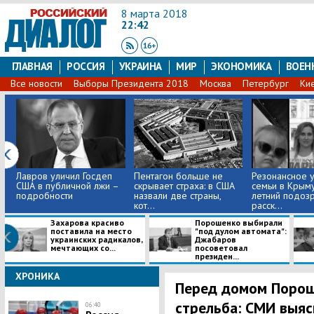
8 марта 2018
22:42
ГЛАВНАЯ
РОССИЯ
УКРАИНА
МИР
ЭКОНОМИКА
ВОЕН
Все новости
Выборы Президента 2018
Москва
Петербург
Ки
Лавров уличил Госдеп
Пентагон больше не
Резонансное 
США в публичной лжи –
скрывает страха: в США
семьи в Крыму
подробности
назвали две страны,
летний подоз
кот...
расск...
Захарова красиво
Порошенко выбирали
поставила на место
"под дулом автомата":
украинских радикалов,
Джабаров
мечтающих со...
посоветовал
президен...
ХРОНИКА
Перед домом Порош
стрельба: СМИ выяс
06:40